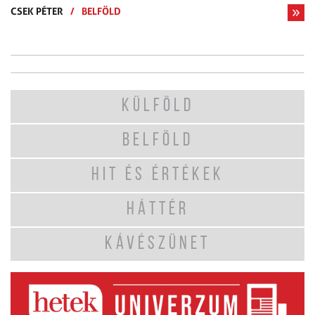
CSEK PÉTER
/
BELFÖLD
KÜLFÖLD
BELFÖLD
HIT ÉS ÉRTÉKEK
HÁTTÉR
KÁVÉSZÜNET