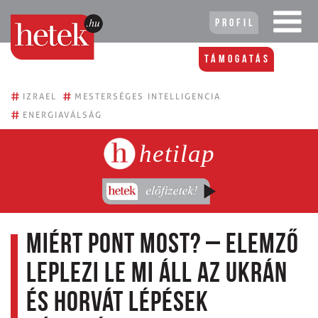
Profil
Támogatás
#
#
IZRAEL
MESTERSÉGES INTELLIGENCIA
#
ENERGIAVÁLSÁG
hetilap
Miért pont most? – elemző
leplezi le mi áll az ukrán
és horvát lépések