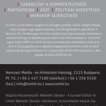
SZABÁLYZAT A KOMMENTELÉSRŐL
PARTNEREINK
ÁSZF
POLITIKAI HIRDETÉSEK
WEBSHOP TÁJÉKOZTATÓ
Az ezen a weboldalon megjelenő szövegek, grafikák, képek, hangfelvételek,
video anyagok vagy egyéb tartalmak szerzői jogvédelem alatt állnak. A
Hetek.hu Kft. minden jogot fenntart a tartalommal kapcsolatosan, beleértve a
tartalom szöveg- és adatbányászat céljára való felhasználását is – A szerzői
jogról szóló 1999. évi LXXVI. törvény rendelkezései értelmében a törvény
35/A. § (1) paragrafusa és a digitális szolgáltatások piacairól szóló európai
irányelv (Az Európai Parlament és a Tanács (EU) 2019/790 Irányelve) 4. cikke
alapján. © 2026 HETEK.HU Kft.
Nemzeti Média - és Hírközlési Hatóság, 1525 Budapest,
Pf. 75. | +36 1 457 7100 (telefon) | +36 1 356 5520
(fax) |
info@nmhh.hu
| www.nmhh.hu
Alapító-főszerkesztő: Németh Sándor - Founder Editor in
Chief: Németh Sándor. Kérdéseit, észrevételeit kérjük írja