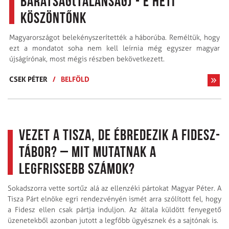
Barátság(talanság) - E heti
köszöntőnk
Magyarországot belekényszerítették a háborúba. Reméltük, hogy
ezt a mondatot soha nem kell leírnia még egyszer magyar
újságírónak, most mégis részben bekövetkezett.
CSEK PÉTER
/
BELFÖLD
Vezet a Tisza, de ébredezik a Fidesz-
tábor? – Mit mutatnak a
legfrissebb számok?
Sokadszorra vette sortűz alá az ellenzéki pártokat Magyar Péter. A
Tisza Párt elnöke egri rendezvényén ismét arra szólított fel, hogy
a Fidesz ellen csak pártja induljon. Az általa küldött fenyegető
üzenetekből azonban jutott a legfőbb ügyésznek és a sajtónak is.