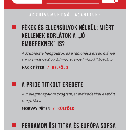
ARCHÍVUMUNKBÓL AJÁNLJUK:
FÉKEK ÉS ELLENSÚLYOK NÉLKÜL: MIÉRT
KELLENEK KORLÁTOK A „JÓ
EMBEREKNEK” IS?
A szubjektív hangulatok és a racionális érvek hiánya
rossz tanácsadó az államszervezet átalakításánál
»
HACK PÉTER
/
BELFÖLD
A PRIDE TITKOLT EREDETE
A melegmozgalom programját évtizedekkel ezelőtt
megírták
»
MORVAY PÉTER
/
KÜLFÖLD
PERGAMON ŐSI TITKA ÉS EURÓPA SORSA