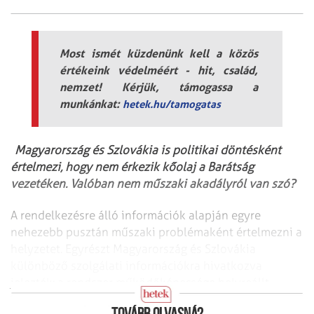
Most ismét küzdenünk kell a közös
értékeink védelméért - hit, család,
nemzet! Kérjük, támogassa a
munkánkat:
hetek.hu/tamogatas
Magyarország és Szlovákia is politikai döntésként
értelmezi, hogy nem érkezik kőolaj a Barátság
vezetéken. Valóban nem műszaki akadályról van szó?
A rendelkezésre álló információk alapján egyre
nehezebb pusztán műszaki problémaként értelmezni a
helyzetet. Egyrészt Magyarország és Szlovákia
különböző szolgálati információkra hivatkozva
jelezték: a rendszer működőképessége helyreállt.
Másrészt ezt iparági források is megerősítik.