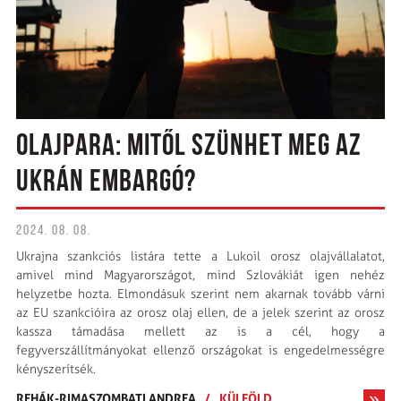
OLAJPARA: MITŐL SZÜNHET MEG AZ
UKRÁN EMBARGÓ?
2024. 08. 08.
Ukrajna szankciós listára tette a Lukoil orosz olajvállalatot,
amivel mind Magyarországot, mind Szlovákiát igen nehéz
helyzetbe hozta. Elmondásuk szerint nem akarnak tovább várni
az EU szankcióira az orosz olaj ellen, de a jelek szerint az orosz
kassza támadása mellett az is a cél, hogy a
fegyverszállítmányokat ellenző országokat is engedelmességre
kényszerítsék.
REHÁK-RIMASZOMBATI ANDREA
/
KÜLFÖLD