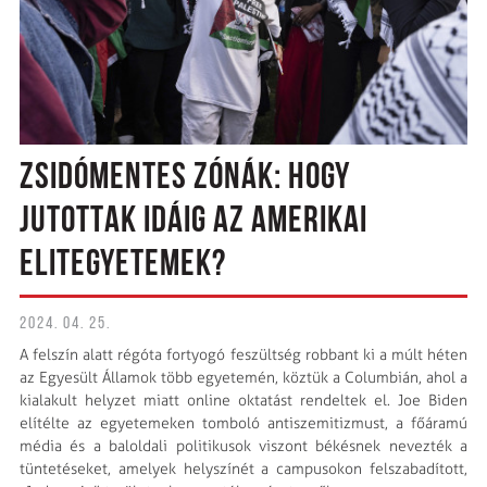
ZSIDÓMENTES ZÓNÁK: HOGY
JUTOTTAK IDÁIG AZ AMERIKAI
ELITEGYETEMEK?
2024. 04. 25.
A felszín alatt régóta fortyogó feszültség robbant ki a múlt héten
az Egyesült Államok több egyetemén, köztük a Columbián, ahol a
kialakult helyzet miatt online oktatást rendeltek el. Joe Biden
elítélte az egyetemeken tomboló antiszemitizmust, a főáramú
média és a baloldali politikusok viszont békésnek nevezték a
tüntetéseket, amelyek helyszínét a campusokon felszabadított,