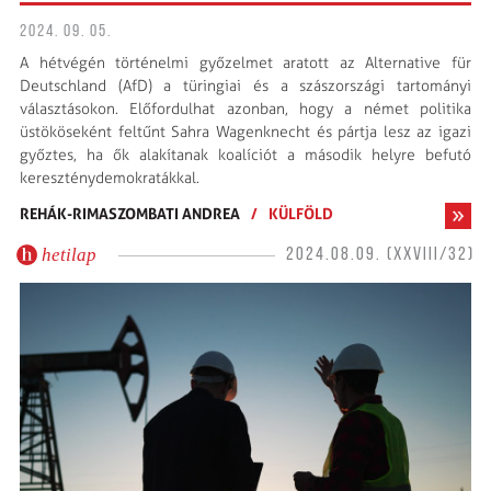
2024. 09. 05.
A hétvégén történelmi győzelmet aratott az Alternative für
Deutschland (AfD) a türingiai és a szászországi tartományi
választásokon. Előfordulhat azonban, hogy a német politika
üstököseként feltűnt Sahra Wagenknecht és pártja lesz az igazi
győztes, ha ők alakítanak koalíciót a második helyre befutó
kereszténydemokratákkal.
REHÁK-RIMASZOMBATI ANDREA
/
KÜLFÖLD
hetilap
2024.08.09. (XXVIII/32)