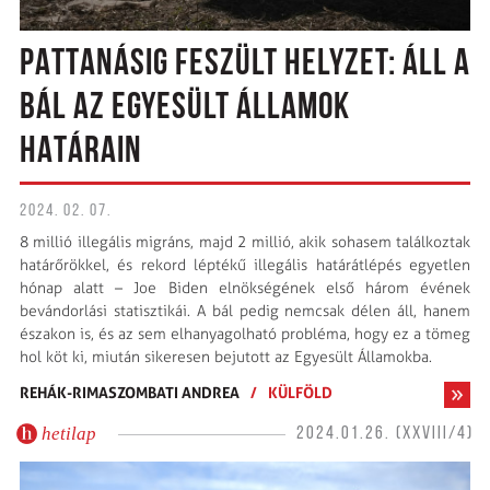
PATTANÁSIG FESZÜLT HELYZET: ÁLL A
BÁL AZ EGYESÜLT ÁLLAMOK
HATÁRAIN
2024. 02. 07.
8 millió illegális migráns, majd 2 millió, akik sohasem találkoztak
határőrökkel, és rekord léptékű illegális határátlépés egyetlen
hónap alatt – Joe Biden elnökségének első három évének
bevándorlási statisztikái. A bál pedig nemcsak délen áll, hanem
északon is, és az sem elhanyagolható probléma, hogy ez a tömeg
hol köt ki, miután sikeresen bejutott az Egyesült Államokba.
REHÁK-RIMASZOMBATI ANDREA
/
KÜLFÖLD
hetilap
2024.01.26. (XXVIII/4)