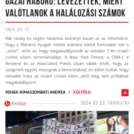
GÁZAI HÁBORÚ: LEVEZETTÉK, MIÉRT
VALÓTLANOK A HALÁLOZÁSI SZÁMOK
2024. 03. 13.
Már tavaly év végén hatalmas botrányt kavart az az információ,
hogy a főáramú nyugati média számára sokkal fontosabb volt a
„sztori”, mint az, hogy megakadályozzák az október 7-én izraeli
civilek elleni terrortámadást. A New York Timest, a CNN-t, a
Reuterst és az Associated Presst olyan vádak érték, hogy az
újságíróik együtt mozogtak a terroristákkal, és előre tudták, hogy
támadás indul az izraeli civilek ellen, amit meg sem próbáltak
megakadályozni.
REHÁK-RIMASZOMBATI ANDREA
/
KÜLFÖLD
hetilap
2024.02.23. (XXVIII/8)