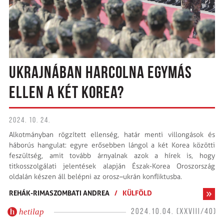
UKRAJNÁBAN HARCOLNA EGYMÁS
ELLEN A KÉT KOREA?
2024. 10. 24.
Alkotmányban rögzített ellenség, határ menti villongások és
háborús hangulat: egyre erősebben lángol a két Korea közötti
feszültség, amit tovább árnyalnak azok a hírek is, hogy
titkosszolgálati jelentések alapján Észak-Korea Oroszország
oldalán készen áll belépni az orosz–ukrán konfliktusba.
REHÁK-RIMASZOMBATI ANDREA
/
KÜLFÖLD
hetilap
2024.10.04. (XXVIII/40)