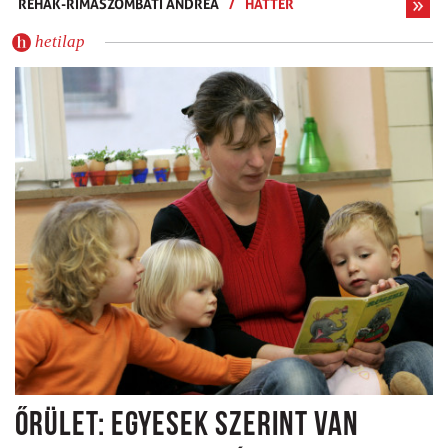
REHÁK-RIMASZOMBATI ANDREA
/
HÁTTÉR
hetilap
ŐRÜLET: EGYESEK SZERINT VAN