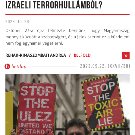
IZRAELI TERRORHULLÁMBÓL?
2023. 10. 26.
Október 23-a újra felidézte bennünk, hogy Magyarország
mennyit küzdött a szabadságért, és a jelek szerint ez a küzdelem
nem fog egyhamar véget érni.
REHÁK-RIMASZOMBATI ANDREA
/
BELFÖLD
hetilap
2023.09.22. (XXVII/38)