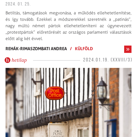
2024. 01. 25.
Betiltás, támogatások megvonása, a működés ellehetetlenítése,
és így tovább. Ezekkel a módszerekkel szeretnék a „patinás”,
nagy múltú német pártok ellehetetleníteni az úgynevezett
„protestpártok” előretörését az országos parlamenti választások
előtt alig két évvel.
REHÁK-RIMASZOMBATI ANDREA
/
KÜLFÖLD
hetilap
2024.01.19. (XXVIII/3)