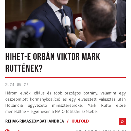
HIHET-E ORBÁN VIKTOR MARK
RUTTÉNEK?
2024. 06. 27.
Három elnöki ciklus és több országos botrány, valamint egy
összeomlott kormánykoalíció és egy elvesztett választás után
Hollandia ügyvezető miniszterelnöke, Mark Rutte előre
menekülne – egyenesen a NATO főtitkári székébe.
REHÁK-RIMASZOMBATI ANDREA
/
KÜLFÖLD