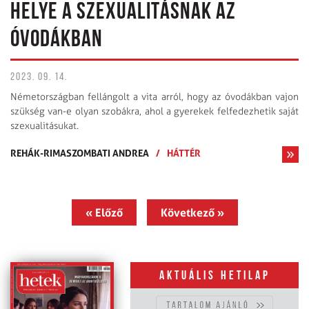
HELYE A SZEXUALITÁSNAK AZ
ÓVODÁKBAN
2023. 09. 14.
Németországban fellángolt a vita arról, hogy az óvodákban vajon
szükség van-e olyan szobákra, ahol a gyerekek felfedezhetik saját
szexualitásukat.
REHÁK-RIMASZOMBATI ANDREA
/
HÁTTÉR
« Előző
Következő »
Aktuális hetilap