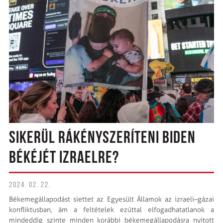
SIKERÜL RÁKÉNYSZERÍTENI BIDEN
BÉKÉJÉT IZRAELRE?
2024. 02. 22.
Békemegállapodást siettet az Egyesült Államok az izraeli–gázai
konfliktusban, ám a feltételek ezúttal elfogadhatatlanok a
mindeddig szinte minden korábbi békemegállapodásra nyitott