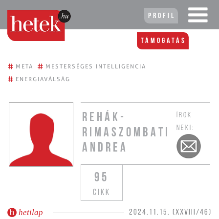
Profil
Támogatás
#
#
META
MESTERSÉGES INTELLIGENCIA
#
ENERGIAVÁLSÁG
ÍROK
REHÁK-
NEKI:
RIMASZOMBATI
ANDREA
95
CIKK
hetilap
2024.11.15. (XXVIII/46)