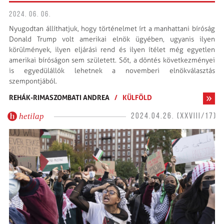
2024. 06. 06.
Nyugodtan állíthatjuk, hogy történelmet írt a manhattani bíróság
Donald Trump volt amerikai elnök ügyében, ugyanis ilyen
körülmények, ilyen eljárási rend és ilyen ítélet még egyetlen
amerikai bíróságon sem született. Sőt, a döntés következményei
is egyedülállók lehetnek a novemberi elnökválasztás
szempontjából.
REHÁK-RIMASZOMBATI ANDREA
/
KÜLFÖLD
hetilap
2024.04.26. (XXVIII/17)