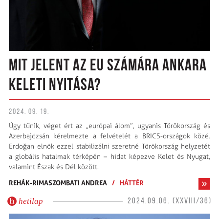
MIT JELENT AZ EU SZÁMÁRA ANKARA
KELETI NYITÁSA?
2024. 09. 19.
Úgy tűnik, véget ért az „európai álom”, ugyanis Törökország és
Azerbajdzsán kérelmezte a felvételét a BRICS-országok közé.
Erdoğan elnök ezzel stabilizálni szeretné Törökország helyzetét
a globális hatalmak térképén – hidat képezve Kelet és Nyugat,
valamint Észak és Dél között.
REHÁK-RIMASZOMBATI ANDREA
/
HÁTTÉR
hetilap
2024.09.06. (XXVIII/36)