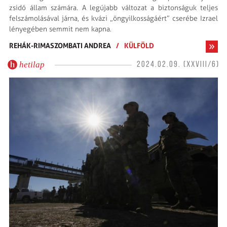
zsidó állam számára. A legújabb változat a biztonságuk teljes
felszámolásával járna, és kvázi „öngyilkosságáért” cserébe Izrael
lényegében semmit nem kapna.
REHÁK-RIMASZOMBATI ANDREA
/
KÜLFÖLD
hetilap
2024.02.09. (XXVIII/6)