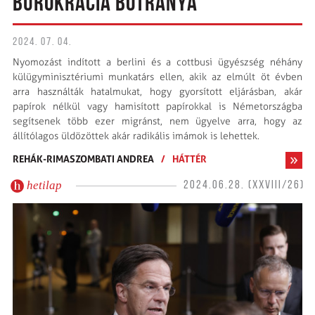
BÜROKRÁCIA BOTRÁNYA
2024. 07. 04.
Nyomozást indított a berlini és a cottbusi ügyészség néhány
külügyminisztériumi munkatárs ellen, akik az elmúlt öt évben
arra használták hatalmukat, hogy gyorsított eljárásban, akár
papírok nélkül vagy hamisított papírokkal is Németországba
segítsenek több ezer migránst, nem ügyelve arra, hogy az
állítólagos üldözöttek akár radikális imámok is lehettek.
REHÁK-RIMASZOMBATI ANDREA
/
HÁTTÉR
hetilap
2024.06.28. (XXVIII/26)