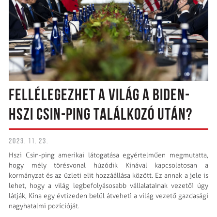
FELLÉLEGEZHET A VILÁG A BIDEN-
HSZI CSIN-PING TALÁLKOZÓ UTÁN?
2023. 11. 23.
Hszi Csin-ping amerikai látogatása egyértelműen megmutatta,
hogy mély törésvonal húzódik Kínával kapcsolatosan a
kormányzat és az üzleti elit hozzáállása között. Ez annak a jele is
lehet, hogy a világ legbefolyásosabb vállalatainak vezetői úgy
látják, Kína egy évtizeden belül átveheti a világ vezető gazdasági
nagyhatalmi pozícióját.