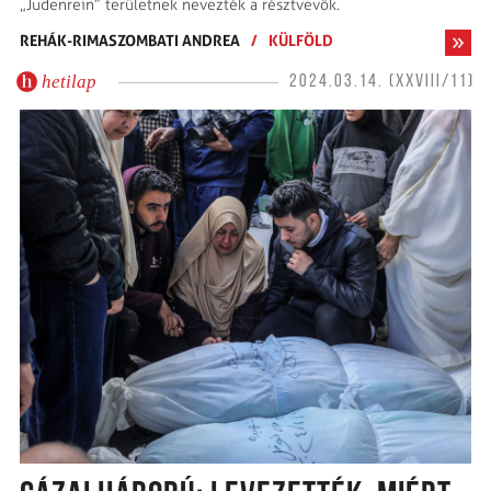
„Judenrein” területnek nevezték a résztvevők.
REHÁK-RIMASZOMBATI ANDREA
/
KÜLFÖLD
hetilap
2024.03.14. (XXVIII/11)