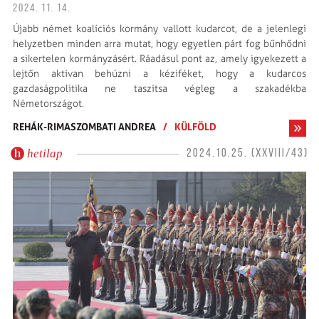
2024. 11. 14.
Újabb német koalíciós kormány vallott kudarcot, de a jelenlegi
helyzetben minden arra mutat, hogy egyetlen párt fog bűnhődni
a sikertelen kormányzásért. Ráadásul pont az, amely igyekezett a
lejtőn aktívan behúzni a kéziféket, hogy a kudarcos
gazdaságpolitika ne taszítsa végleg a szakadékba
Németországot.
REHÁK-RIMASZOMBATI ANDREA
/
KÜLFÖLD
hetilap
2024.10.25. (XXVIII/43)