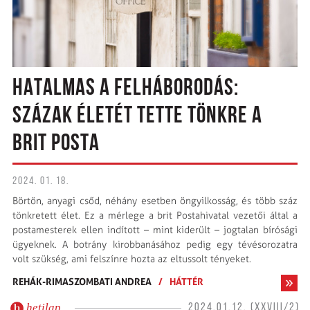
HATALMAS A FELHÁBORODÁS:
SZÁZAK ÉLETÉT TETTE TÖNKRE A
BRIT POSTA
2024. 01. 18.
Börtön, anyagi csőd, néhány esetben öngyilkosság, és több száz
tönkretett élet. Ez a mérlege a brit Postahivatal vezetői által a
postamesterek ellen indított – mint kiderült – jogtalan bírósági
ügyeknek. A botrány kirobbanásához pedig egy tévésorozatra
volt szükség, ami felszínre hozta az eltussolt tényeket.
REHÁK-RIMASZOMBATI ANDREA
/
HÁTTÉR
hetilap
2024.01.12. (XXVIII/2)