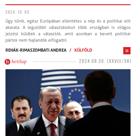
2024. 10. 03.
Úgy tűnik, egész Európában ellentétes a nép és a politikai elit
akarata. A legutóbbi választásokon több országban is világos
jelzést küldtek a választók, amit azonban a bevett politikai
pártok nem hajlandók elfogadni.
REHÁK-RIMASZOMBATI ANDREA
/
KÜLFÖLD
hetilap
2024.09.20. (XXVIII/38)