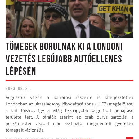
TÖMEGEK BORULNAK KI A LONDONI
VEZETÉS LEGÚJABB AUTÓELLENES
LÉPÉSÉN
2023. 09. 21.
Augusztus végén a külvárosi részekre is kiterjesztették
Londonban az ultraalacsony kibocsátási zóna (ULEZ) megjelölést,
a brit főváros így a világ legnagyobb szigorított behajtású
területe lett. A bírálók szerint ez csak durva sarcolás, a
polgármester viszont már asztmától megmentett gyerekek
tömegeit vizionálja.