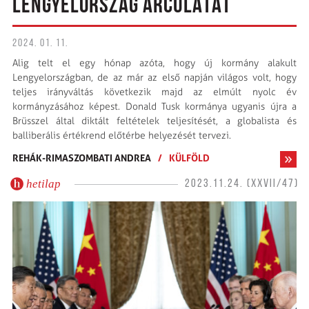
LENGYELORSZÁG ARCULATÁT
2024. 01. 11.
Alig telt el egy hónap azóta, hogy új kormány alakult
Lengyelországban, de az már az első napján világos volt, hogy
teljes irányváltás következik majd az elmúlt nyolc év
kormányzásához képest. Donald Tusk kormánya ugyanis újra a
Brüsszel által diktált feltételek teljesítését, a globalista és
balliberális értékrend előtérbe helyezését tervezi.
REHÁK-RIMASZOMBATI ANDREA
/
KÜLFÖLD
hetilap
2023.11.24. (XXVII/47)