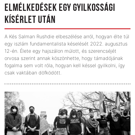
ELMÉLKEDÉSEK EGY GYILKOSSÁGI
KÍSÉRLET UTÁN
A Kés Salman Rushdie elbeszélése arról, hogyan élte túl
egy iszlám fundamentalista késelését 2022. augusztus
12-én. Élete egy hajszálon múlott, és szerencséjét
orvosa szerint annak köszönhette, hogy támadójának
fogalma sem volt róla, hogyan kell késsel gyilkolni, így
csak vaktában döfködött.