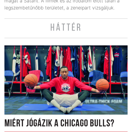
magát a Sátánt. A filmek és az irodalom előtt talán a
legszembetűnőbb területet, a zeneipart vizsgáljuk.
HÁTTÉR
MIÉRT JÓGÁZIK A CHICAGO BULLS?