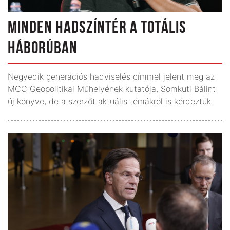
MINDEN HADSZÍNTÉR A TOTÁLIS
HÁBORÚBAN
Negyedik generációs hadviselés címmel jelent meg az
MCC Geopolitikai Műhelyének kutatója, Somkuti Bálint
új könyve, de a szerzőt aktuális témákról is kérdeztük.