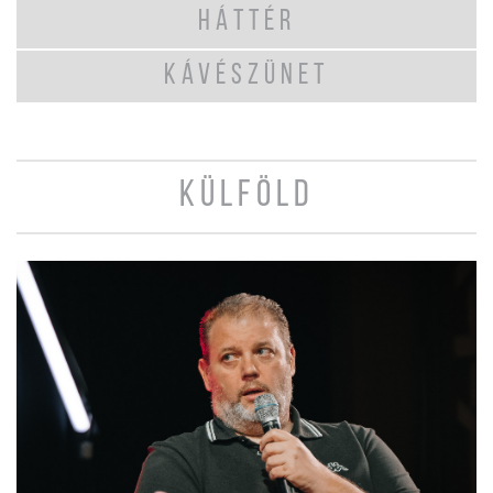
HÁTTÉR
KÁVÉSZÜNET
KÜLFÖLD