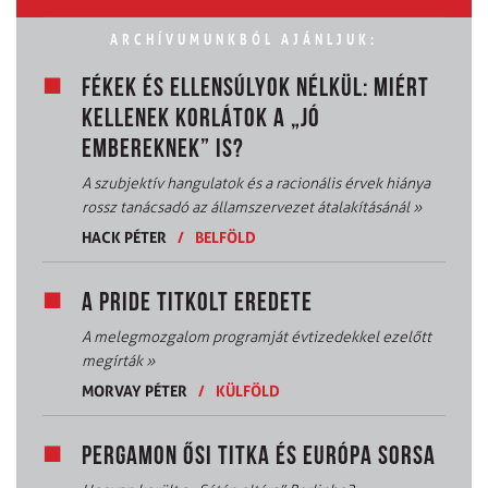
ARCHÍVUMUNKBÓL AJÁNLJUK:
FÉKEK ÉS ELLENSÚLYOK NÉLKÜL: MIÉRT
KELLENEK KORLÁTOK A „JÓ
EMBEREKNEK” IS?
A szubjektív hangulatok és a racionális érvek hiánya
rossz tanácsadó az államszervezet átalakításánál
»
HACK PÉTER
/
BELFÖLD
A PRIDE TITKOLT EREDETE
A melegmozgalom programját évtizedekkel ezelőtt
megírták
»
MORVAY PÉTER
/
KÜLFÖLD
PERGAMON ŐSI TITKA ÉS EURÓPA SORSA