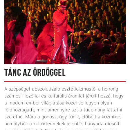
TÁNC AZ ÖRDÖGGEL
A szépséget abszolutizáló esztéticizmustól a horrorig
számos filozófiai és kulturális áramlat járult hozzá, hogy
a modern ember világlátása közel se legyen olyan
földhözragadt, mint amennyire azt a tudomány láttatni
szeretné. Mára a gonosz, úgy tűnik, előbújt a kozmikus
homályból: a kultúrtermékek jelentős hányada dicsőíti