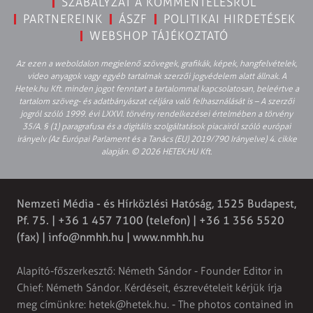
SZABÁLYZAT A KOMMENTELÉSRŐL
PARTNEREINK
ÁSZF
POLITIKAI HIRDETÉSEK
WEBSHOP TÁJÉKOZTATÓ
Az ezen a weboldalon megjelenő szövegek, grafikák, képek, hangfelvételek,
video anyagok vagy egyéb tartalmak szerzői jogvédelem alatt állnak. A
Hetek.hu Kft. minden jogot fenntart a tartalommal kapcsolatosan, beleértve a
tartalom szöveg- és adatbányászat céljára való felhasználását is – A szerzői
jogról szóló 1999. évi LXXVI. törvény rendelkezései értelmében a törvény
35/A. § (1) paragrafusa és a digitális szolgáltatások piacairól szóló európai
irányelv (Az Európai Parlament és a Tanács (EU) 2019/790 Irányelve) 4. cikke
alapján. © 2026 HETEK.HU Kft.
Nemzeti Média - és Hírközlési Hatóság, 1525 Budapest,
Pf. 75. | +36 1 457 7100 (telefon) | +36 1 356 5520
(fax) |
info@nmhh.hu
| www.nmhh.hu
Alapító-főszerkesztő: Németh Sándor - Founder Editor in
Chief: Németh Sándor. Kérdéseit, észrevételeit kérjük írja
meg címünkre:
hetek@hetek.hu
. - The photos contained in