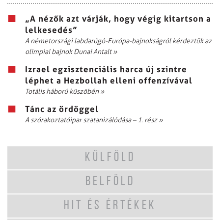
„A nézők azt várják, hogy végig kitartson a
lelkesedés”
A németországi labdarúgó-Európa-bajnokságról kérdeztük az
olimpiai bajnok Dunai Antalt
»
Izrael egzisztenciális harca új szintre
léphet a Hezbollah elleni offenzívával
Totális háború küszöbén
»
Tánc az ördöggel
A szórakoztatóipar szatanizálódása – 1. rész
»
KÜLFÖLD
BELFÖLD
HIT ÉS ÉRTÉKEK