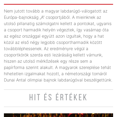
Nem jutott tovább a magyar labdarúgó-válogatott az
Európa-bajnokság „A” csoportjából. A mieinknek az
utolsó pillanatig számolgatni kellett a pontokat, ugyanis
a csoport harmadik helyén végeztek, így vasárnap óta
az egész országgal együtt azon izgultak, hogy a hat
közül az első négy legjobb csoportharmadik között
továbbléphessenek. Az eredményre végül a
csoportkörök szerda esti lezárásáig kellett várnunk,
hiszen az utolsó mérkőzések egy része sem a
papírforma szerint alakult. A magyarok szereplése tehát
hihetetlen izgalmakat hozott, a németországi tornáról
Dunai Antal olimpiai bajnok labdarúgóval beszélgettünk.
HIT ÉS ÉRTÉKEK