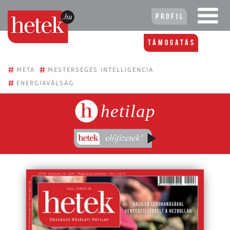
Profil
Támogatás
#
#
META
MESTERSÉGES INTELLIGENCIA
#
ENERGIAVÁLSÁG
hetilap