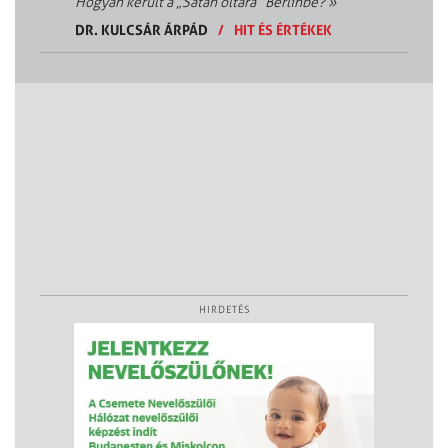
Hogyan került a „Sátán oltára” Berlinbe?
»
DR. KULCSÁR ÁRPÁD
/
HIT ÉS ÉRTÉKEK
HIRDETÉS