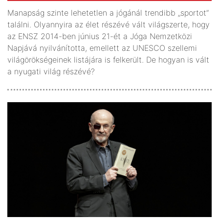
Manapság szinte lehetetlen a jógánál trendibb „sportot”
találni. Olyannyira az élet részévé vált világszerte, hogy
az ENSZ 2014-ben június 21-ét a Jóga Nemzetközi
Napjává nyilvánította, emellett az UNESCO szellemi
világ­örökségeinek listájára is felkerült. De hogyan is vált
a nyugati világ részévé?