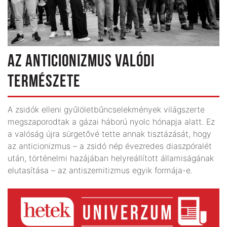
AZ ANTICIONIZMUS VALÓDI
TERMÉSZETE
A zsidók elleni gyűlöletbűncselekmények világszerte
megszaporodtak a gázai háború nyolc hónapja alatt. Ez
a valóság újra sürgetővé tette annak tisztázását, hogy
az anticionizmus – a zsidó nép évezredes diaszpóralét
után, történelmi hazájában helyreállított államiságának
elutasítása – az antiszemitizmus egyik formája-e.