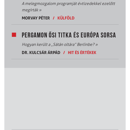
A melegmozgalom programját évtizedekkel ezelőtt
megírták
»
MORVAY PÉTER
/
KÜLFÖLD
PERGAMON ŐSI TITKA ÉS EURÓPA SORSA
Hogyan került a „Sátán oltára” Berlinbe?
»
DR. KULCSÁR ÁRPÁD
/
HIT ÉS ÉRTÉKEK