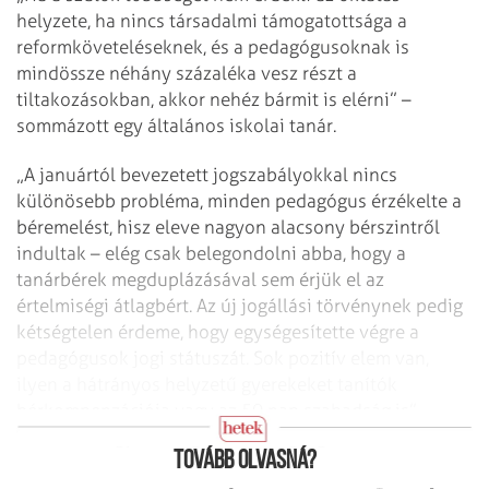
helyzete, ha nincs társadalmi támogatottsága a
reformköveteléseknek, és a pedagógusoknak is
mindössze néhány százaléka vesz részt a
tiltakozásokban, akkor nehéz bármit is elérni” –
sommázott egy általános iskolai tanár.
„A januártól bevezetett jogszabályokkal nincs
különösebb probléma, minden pedagógus érzékelte a
béremelést, hisz eleve nagyon alacsony bérszintről
indultak – elég csak belegondolni abba, hogy a
tanárbérek megduplázásával sem érjük el az
értelmiségi átlagbért. Az új jogállási törvénynek pedig
kétségtelen érdeme, hogy egységesítette végre a
pedagógusok jogi státuszát. Sok pozitív elem van,
ilyen a hátrányos helyzetű gyerekeket tanítók
bérkompenzációja vagy az 50 nap szabadság is” –
mondta el egy budai gimnáziumigazgató.
Tovább olvasná?