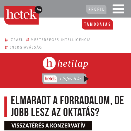
Profil
Támogatás
#
#
IZRAEL
MESTERSÉGES INTELLIGENCIA
#
ENERGIAVÁLSÁG
hetilap
Elmaradt a forradalom, de
jobb lesz az oktatás?
VISSZATÉRÉS A KONZERVATÍV