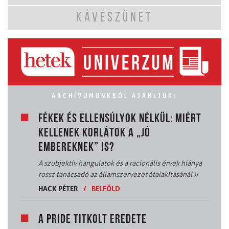
KÁVÉSZÜNET
ARCHÍVUMUNKBÓL AJÁNLJUK:
FÉKEK ÉS ELLENSÚLYOK NÉLKÜL: MIÉRT
KELLENEK KORLÁTOK A „JÓ
EMBEREKNEK” IS?
A szubjektív hangulatok és a racionális érvek hiánya
rossz tanácsadó az államszervezet átalakításánál
»
HACK PÉTER
/
BELFÖLD
A PRIDE TITKOLT EREDETE