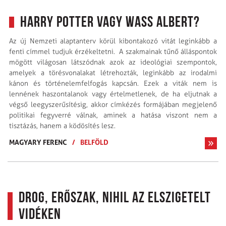
Harry Potter vagy Wass Albert?
Az új Nemzeti alaptanterv körül kibontakozó vitát leginkább a
fenti címmel tudjuk érzékeltetni. A szakmainak tűnő álláspontok
mögött világosan látszódnak azok az ideológiai szempontok,
amelyek a törésvonalakat létrehozták, leginkább az irodalmi
kánon és történelemfelfogás kapcsán. Ezek a viták nem is
lennének haszontalanok vagy értelmetlenek, de ha eljutnak a
végső leegyszerűsítésig, akkor címkézés formájában megjelenő
politikai fegyverré válnak, aminek a hatása viszont nem a
tisztázás, hanem a ködösítés lesz.
MAGYARY FERENC
/
BELFÖLD
Drog, erőszak, nihil az elszigetelt
vidéken