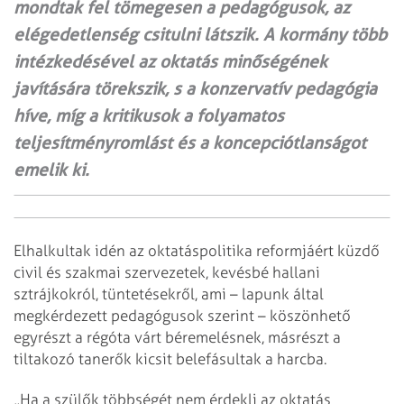
mondtak fel tömegesen a pedagógusok, az
elégedetlenség csitulni látszik. A kormány több
intézkedésével az oktatás minőségének
javítására törekszik, s a konzervatív pedagógia
híve, míg a kritikusok a folyamatos
teljesítményromlást és a koncepciótlanságot
emelik ki.
Elhalkultak idén az oktatáspolitika reformjáért küzdő
civil és szakmai szervezetek, kevésbé hallani
sztrájkokról, tüntetésekről, ami – lapunk által
megkérdezett pedagógusok szerint – köszönhető
egyrészt a régóta várt béremelésnek, másrészt a
tiltakozó tanerők kicsit belefásultak a harcba.
„Ha a szülők többségét nem érdekli az oktatás