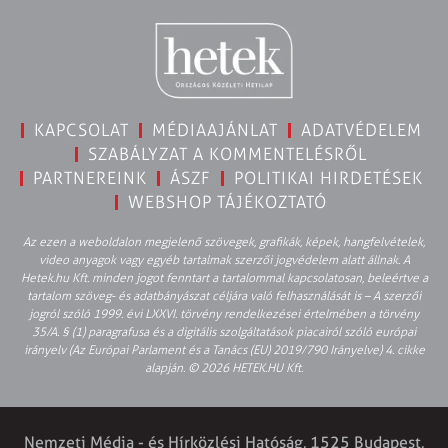
KAPCSOLAT
MÉDIAAJÁNLAT
ADATVÉDELEM
SZABÁLYZAT A KOMMENTELÉSRŐL
PARTNEREINK
ÁSZF
POLITIKAI HIRDETÉSEK
WEBSHOP TÁJÉKOZTATÓ
Az ezen a weboldalon megjelenő szövegek, grafikák, képek, hangfelvételek,
video anyagok vagy egyéb tartalmak szerzői jogvédelem alatt állnak. A
Hetek.hu Kft. minden jogot fenntart a tartalommal kapcsolatosan, beleértve a
tartalom szöveg- és adatbányászat céljára való felhasználását is – A szerzői
jogról szóló 1999. évi LXXVI. törvény rendelkezései értelmében a törvény
35/A. § (1) paragrafusa és a digitális szolgáltatások piacairól szóló európai
irányelv (Az Európai Parlament és a Tanács (EU) 2019/790 Irányelve) 4. cikke
alapján. © 2026 HETEK.HU Kft.
Nemzeti Média - és Hírközlési Hatóság, 1525 Budapest,