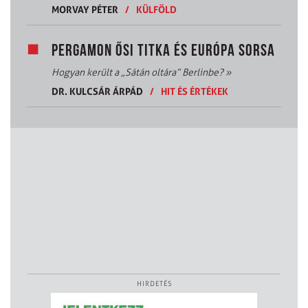
MORVAY PÉTER
/
KÜLFÖLD
PERGAMON ŐSI TITKA ÉS EURÓPA SORSA
Hogyan került a „Sátán oltára” Berlinbe?
»
DR. KULCSÁR ÁRPÁD
/
HIT ÉS ÉRTÉKEK
HIRDETÉS