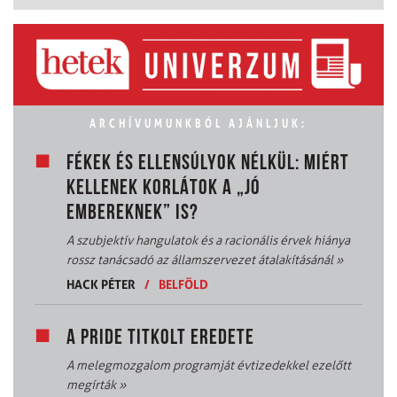
ARCHÍVUMUNKBÓL AJÁNLJUK:
FÉKEK ÉS ELLENSÚLYOK NÉLKÜL: MIÉRT
KELLENEK KORLÁTOK A „JÓ
EMBEREKNEK” IS?
A szubjektív hangulatok és a racionális érvek hiánya
rossz tanácsadó az államszervezet átalakításánál
»
HACK PÉTER
/
BELFÖLD
A PRIDE TITKOLT EREDETE
A melegmozgalom programját évtizedekkel ezelőtt
megírták
»