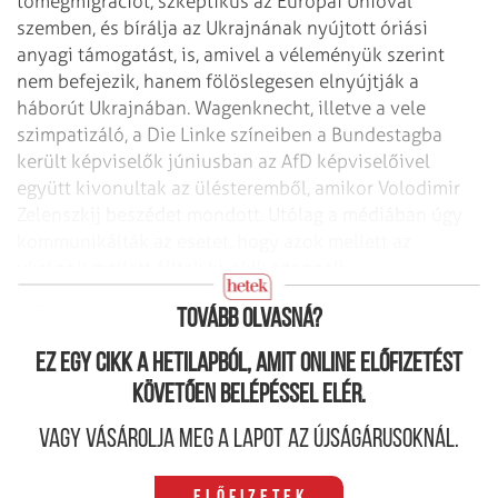
tömegmigrációt, szkeptikus az Európai Unióval
szemben, és bírálja az Ukrajnának nyújtott óriási
anyagi támogatást, is, amivel a véleményük szerint
nem befejezik, hanem fölöslegesen elnyújtják a
háborút Ukrajnában. Wagen­knecht, illetve a vele
szimpatizáló, a Die Linke színeiben a Bundestagba
került képviselők júniusban az AfD képviselőivel
együtt kivonultak az ülésteremből, amikor Volodimir
Zelenszkij beszédet mondott. Utólag a médiában úgy
kommunikálták az esetet, hogy azok mellett az
ukránok mellett álltak ki, akik azonnali
fegyverszünetre és biztonságra vágynak.
Tovább olvasná?
Ez egy cikk a hetilapból, amit online előfizetést
követően belépéssel elér.
Vagy vásárolja meg a lapot az újságárusoknál.