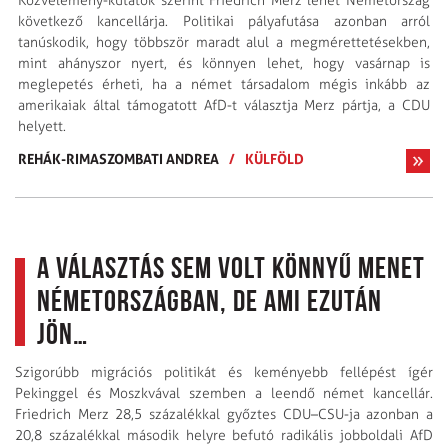
Közvélemény-kutatók szerint Friedrich Merz lehet Németország
következő kancellárja. Politikai pályafutása azonban arról
tanúskodik, hogy többször maradt alul a megmérettetésekben,
mint ahányszor nyert, és könnyen lehet, hogy vasárnap is
meglepetés érheti, ha a német társadalom mégis inkább az
amerikaiak által támogatott AfD-t választja Merz pártja, a CDU
helyett.
REHÁK-RIMASZOMBATI ANDREA
/
KÜLFÖLD
A választás sem volt könnyű menet
Németországban, de ami ezután
jön…
Szigorúbb migrációs politikát és keményebb fellépést ígér
Pekinggel és Moszkvával szemben a leendő német kancellár.
Friedrich Merz 28,5 százalékkal győztes CDU–CSU-ja azonban a
20,8 százalékkal második helyre befutó radikális jobboldali AfD