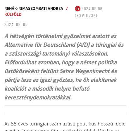
REHÁK-RIMASZOMBATI ANDREA
/
2024.09.06.
KÜLFÖLD
(XXVIII/36)
2024. 09. 05.
A hétvégén történelmi győzelmet aratott az
Alternative für Deutschland (AfD) a türingiai és
a szászországi tartományi választásokon.
Előfordulhat azonban, hogy a német politika
üstököseként feltűnt Sahra Wagenknecht és
pártja lesz az igazi győztes, ha ők alakítanak
koalíciót a második helyre befutó
kereszténydemokratákkal.
Az 55 éves türingiai származású politikus hosszú ideje
meghatározó szereplője a szélsőbaloldali Die Linke