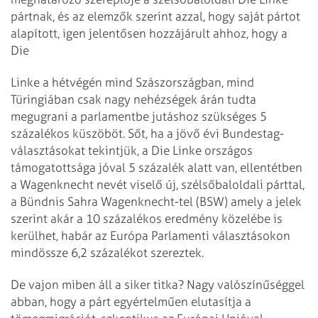
pártnak, és az elemzők szerint azzal, hogy saját pártot
alapított, igen jelentősen hozzájárult ahhoz, hogy a
Die
Linke a hétvégén mind Szászországban, mind
Türingiában csak nagy nehézségek árán tudta
megugrani a parlamentbe jutáshoz szükséges 5
százalékos küszöböt. Sőt, ha a jövő évi Bundestag-
választásokat tekintjük, a Die Linke országos
támogatottsága jóval 5 százalék alatt van, ellentétben
a Wagenknecht nevét viselő új, szélsőbaloldali párttal,
a Bündnis Sahra Wagen­knecht-tel (BSW) amely a jelek
szerint akár a 10 százalékos eredmény közelébe is
kerülhet, habár az Európa Parlamenti választásokon
mindössze 6,2 százalékot szereztek.
De vajon miben áll a siker titka? Nagy valószínűséggel
abban, hogy a párt egyértelműen elutasítja a