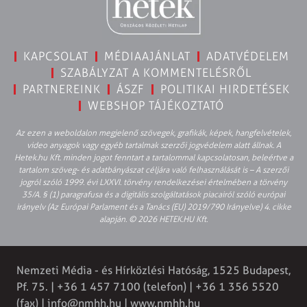
KAPCSOLAT
MÉDIAAJÁNLAT
ADATVÉDELEM
SZABÁLYZAT A KOMMENTELÉSRŐL
PARTNEREINK
ÁSZF
POLITIKAI HIRDETÉSEK
WEBSHOP TÁJÉKOZTATÓ
Az ezen a weboldalon megjelenő szövegek, grafikák, képek, hangfelvételek,
video anyagok vagy egyéb tartalmak szerzői jogvédelem alatt állnak. A
Hetek.hu Kft. minden jogot fenntart a tartalommal kapcsolatosan, beleértve a
tartalom szöveg- és adatbányászat céljára való felhasználását is – A szerzői
jogról szóló 1999. évi LXXVI. törvény rendelkezései értelmében a törvény
35/A. § (1) paragrafusa és a digitális szolgáltatások piacairól szóló európai
irányelv (Az Európai Parlament és a Tanács (EU) 2019/790 Irányelve) 4. cikke
alapján. © 2026 HETEK.HU Kft.
Nemzeti Média - és Hírközlési Hatóság, 1525 Budapest,
Pf. 75. | +36 1 457 7100 (telefon) | +36 1 356 5520
(fax) |
info@nmhh.hu
| www.nmhh.hu