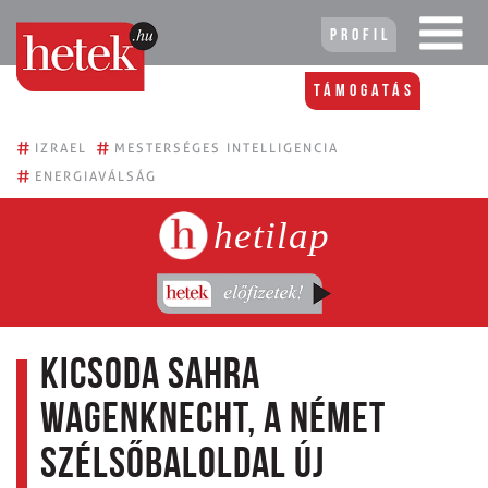
Profil
Támogatás
#
#
IZRAEL
MESTERSÉGES INTELLIGENCIA
#
ENERGIAVÁLSÁG
hetilap
Kicsoda Sahra
Wagenknecht, a német
szélsőbaloldal új