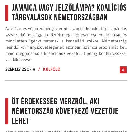
Jamaica vagy jelzőlámpa? Koalíciós
tárgyalások Németországban
Az előzetes végeredmény szerint a szociáldemokraták csupán kis
szavazatkülönbséggel előzték meg a kereszténydemokratákat, és
mindketten igényt tartanak a kancellári székre. Németország
leendő kormányszövetségének azonban számos problémát kell
majd megoldania; a koalícióhoz vezető út pedig konfliktusokkal
van kikövezve.
SZÉKELY ZSÓFIA
/
KÜLFÖLD
Öt érdekesség Merzről, aki
Németország következő vezetője
lehet