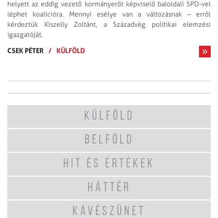
helyett az eddig vezető kormányerőt képviselő baloldali SPD-vel
léphet koalícióra. Mennyi esélye van a változásnak – errõl
kérdeztük Kiszelly Zoltánt, a Századvég politikai elemzési
igazgatóját.
CSEK PÉTER
/
KÜLFÖLD
KÜLFÖLD
BELFÖLD
HIT ÉS ÉRTÉKEK
HÁTTÉR
KÁVÉSZÜNET