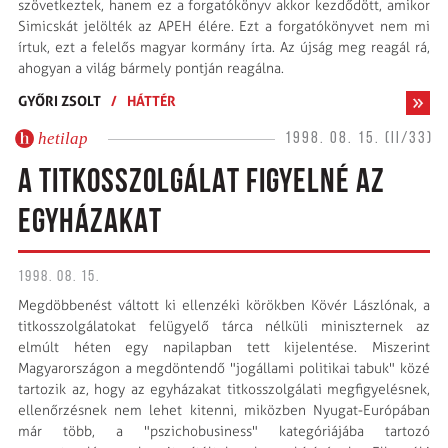
szövetkeztek, hanem ez a forgatókönyv akkor kezdődött, amikor
Simicskát jelölték az APEH élére. Ezt a forgatókönyvet nem mi
írtuk, ezt a felelős magyar kormány írta. Az újság meg reagál rá,
ahogyan a világ bármely pontján reagálna.
GYŐRI ZSOLT
/
HÁTTÉR
hetilap
1998. 08. 15. (II/33)
A TITKOSSZOLGÁLAT FIGYELNÉ AZ
EGYHÁZAKAT
1998. 08. 15.
Megdöbbenést váltott ki ellenzéki körökben Kövér Lászlónak, a
titkosszolgálatokat felügyelő tárca nélküli miniszternek az
elmúlt héten egy napilapban tett kijelentése. Miszerint
Magyarországon a megdöntendő "jogállami politikai tabuk" közé
tartozik az, hogy az egyházakat titkosszolgálati megfigyelésnek,
ellenőrzésnek nem lehet kitenni, miközben Nyugat-Európában
már több, a "pszichobusiness" kategóriájába tartozó