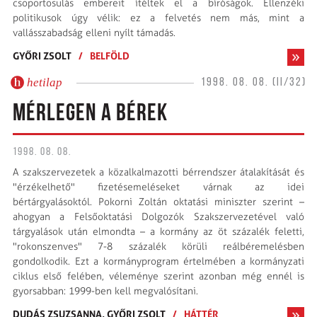
csoportosulás embereit ítéltek el a bíróságok. Ellenzéki
politikusok úgy vélik: ez a felvetés nem más, mint a
vallásszabadság elleni nyílt támadás.
GYŐRI ZSOLT
/
BELFÖLD
hetilap
1998. 08. 08. (II/32)
MÉRLEGEN A BÉREK
1998. 08. 08.
A szakszervezetek a közalkalmazotti bérrendszer átalakítását és
"érzékelhető" fizetésemeléseket várnak az idei
bértárgyalásoktól. Pokorni Zoltán oktatási miniszter szerint –
ahogyan a Felsőoktatási Dolgozók Szakszervezetével való
tárgyalások után elmondta – a kormány az öt százalék feletti,
"rokonszenves" 7-8 százalék körüli reálbéremelésben
gondolkodik. Ezt a kormányprogram értelmében a kormányzati
ciklus első felében, véleménye szerint azonban még ennél is
gyorsabban: 1999-ben kell megvalósítani.
DUDÁS ZSUZSANNA,
GYŐRI ZSOLT
/
HÁTTÉR