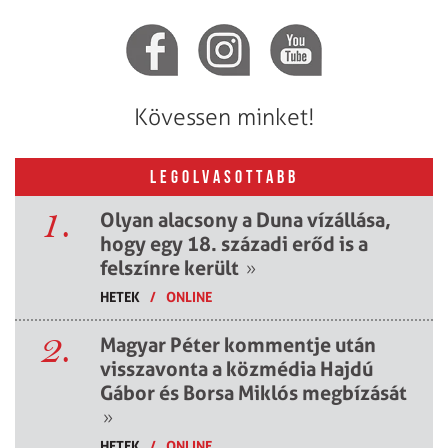
Kövessen minket!
LEGOLVASOTTABB
1.
Olyan alacsony a Duna vízállása,
hogy egy 18. századi erőd is a
felszínre került
»
HETEK
/
ONLINE
2.
Magyar Péter kommentje után
visszavonta a közmédia Hajdú
Gábor és Borsa Miklós megbízását
»
HETEK
/
ONLINE