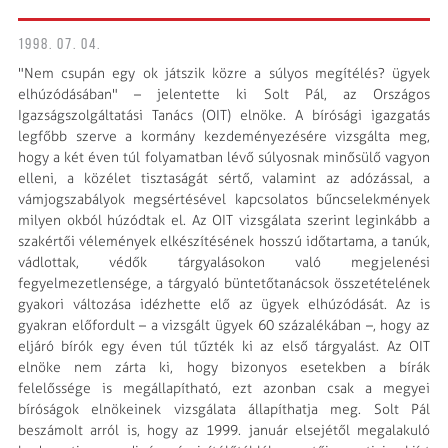
1998. 07. 04.
"Nem csupán egy ok játszik közre a súlyos megítélés? ügyek
elhúzódásában" – jelentette ki Solt Pál, az Országos
Igazságszolgáltatási Tanács (OIT) elnöke. A bírósági igazgatás
legfőbb szerve a kormány kezdeményezésére vizsgálta meg,
hogy a két éven túl folyamatban lévő súlyosnak minősülő vagyon
elleni, a közélet tisztaságát sértő, valamint az adózással, a
vámjogszabályok megsértésével kapcsolatos bűncselekmények
milyen okból húzódtak el. Az OIT vizsgálata szerint leginkább a
szakértői vélemények elkészítésének hosszú időtartama, a tanúk,
vádlottak, védők tárgyalásokon való megjelenési
fegyelmezetlensége, a tárgyaló büntetőtanácsok összetételének
gyakori változása idézhette elő az ügyek elhúzódását. Az is
gyakran előfordult – a vizsgált ügyek 60 százalékában –, hogy az
eljáró bírók egy éven túl tűzték ki az első tárgyalást. Az OIT
elnöke nem zárta ki, hogy bizonyos esetekben a bírák
felelőssége is megállapítható, ezt azonban csak a megyei
bíróságok elnökeinek vizsgálata állapíthatja meg. Solt Pál
beszámolt arról is, hogy az 1999. január elsejétől megalakuló