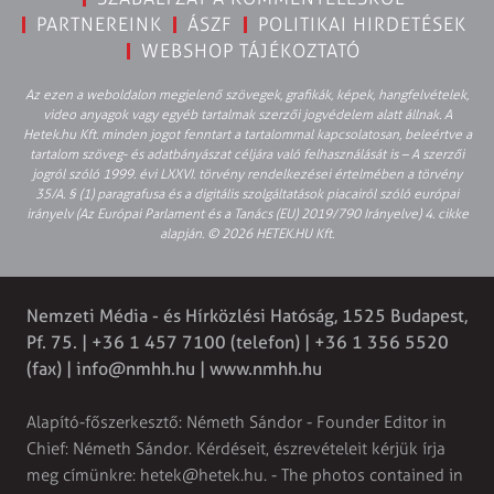
PARTNEREINK
ÁSZF
POLITIKAI HIRDETÉSEK
WEBSHOP TÁJÉKOZTATÓ
Az ezen a weboldalon megjelenő szövegek, grafikák, képek, hangfelvételek,
video anyagok vagy egyéb tartalmak szerzői jogvédelem alatt állnak. A
Hetek.hu Kft. minden jogot fenntart a tartalommal kapcsolatosan, beleértve a
tartalom szöveg- és adatbányászat céljára való felhasználását is – A szerzői
jogról szóló 1999. évi LXXVI. törvény rendelkezései értelmében a törvény
35/A. § (1) paragrafusa és a digitális szolgáltatások piacairól szóló európai
irányelv (Az Európai Parlament és a Tanács (EU) 2019/790 Irányelve) 4. cikke
alapján. © 2026 HETEK.HU Kft.
Nemzeti Média - és Hírközlési Hatóság, 1525 Budapest,
Pf. 75. | +36 1 457 7100 (telefon) | +36 1 356 5520
(fax) |
info@nmhh.hu
| www.nmhh.hu
Alapító-főszerkesztő: Németh Sándor - Founder Editor in
Chief: Németh Sándor. Kérdéseit, észrevételeit kérjük írja
meg címünkre:
hetek@hetek.hu
. - The photos contained in