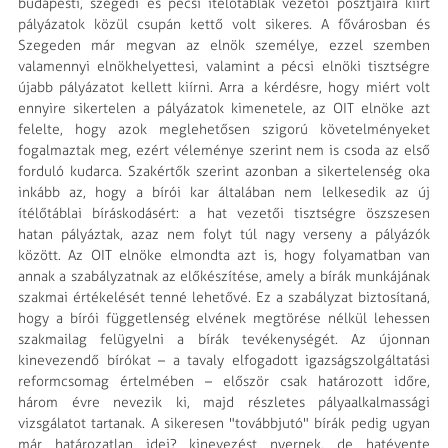
budapesti, szegedi és pécsi ítélőtáblák vezetői posztjaira kiírt
pályázatok közül csupán kettő volt sikeres. A fővárosban és
Szegeden már megvan az elnök személye, ezzel szemben
valamennyi elnökhelyettesi, valamint a pécsi elnöki tisztségre
újabb pályázatot kellett kiírni. Arra a kérdésre, hogy miért volt
ennyire sikertelen a pályázatok kimenetele, az OIT elnöke azt
felelte, hogy azok meglehetősen szigorú követelményeket
fogalmaztak meg, ezért véleménye szerint nem is csoda az első
forduló kudarca. Szakértők szerint azonban a sikertelenség oka
inkább az, hogy a bírói kar általában nem lelkesedik az új
ítélőtáblai bíráskodásért: a hat vezetői tisztségre öszszesen
hatan pályáztak, azaz nem folyt túl nagy verseny a pályázók
között. Az OIT elnöke elmondta azt is, hogy folyamatban van
annak a szabályzatnak az előkészítése, amely a bírák munkájának
szakmai értékelését tenné lehetővé. Ez a szabályzat biztosítaná,
hogy a bírói függetlenség elvének megtörése nélkül lehessen
szakmailag felügyelni a bírák tevékenységét. Az újonnan
kinevezendő bírókat – a tavaly elfogadott igazságszolgáltatási
reformcsomag értelmében – először csak határozott időre,
három évre nevezik ki, majd részletes pályaalkalmassági
vizsgálatot tartanak. A sikeresen "továbbjutó" bírák pedig ugyan
már határozatlan idej? kinevezést nyernek, de hatévente