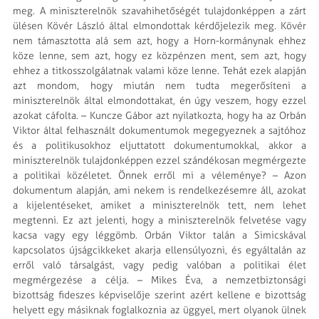
meg. A miniszterelnök szavahihetőségét tulajdonképpen a zárt
ülésen Kövér László által elmondottak kérdőjelezik meg. Kövér
nem támasztotta alá sem azt, hogy a Horn-kormánynak ehhez
köze lenne, sem azt, hogy ez közpénzen ment, sem azt, hogy
ehhez a titkosszolgálatnak valami köze lenne. Tehát ezek alapján
azt mondom, hogy miután nem tudta megerősíteni a
miniszterelnök által elmondottakat, én úgy veszem, hogy ezzel
azokat cáfolta. – Kuncze Gábor azt nyilatkozta, hogy ha az Orbán
Viktor által felhasznált dokumentumok megegyeznek a sajtóhoz
és a politikusokhoz eljuttatott dokumentumokkal, akkor a
miniszterelnök tulajdonképpen ezzel szándékosan megmérgezte
a politikai közéletet. Önnek erről mi a véleménye? – Azon
dokumentum alapján, ami nekem is rendelkezésemre áll, azokat
a kijelentéseket, amiket a miniszterelnök tett, nem lehet
megtenni. Ez azt jelenti, hogy a miniszterelnök felvetése vagy
kacsa vagy egy léggömb. Orbán Viktor talán a Simicskával
kapcsolatos újságcikkeket akarja ellensúlyozni, és egyáltalán az
erről való társalgást, vagy pedig valóban a politikai élet
megmérgezése a célja. – Mikes Éva, a nemzetbiztonsági
bizottság fideszes képviselője szerint azért kellene e bizottság
helyett egy másiknak foglalkoznia az üggyel, mert olyanok ülnek