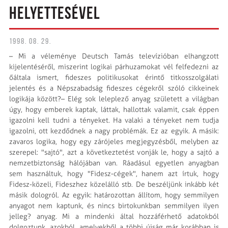
HELYETTESÉVEL
1998. 08. 29.
– Mi a véleménye Deutsch Tamás televízióban elhangzott
kijelentéséről, miszerint logikai párhuzamokat vél felfedezni az
őáltala ismert, fideszes politikusokat érintő titkosszolgálati
jelentés és a Népszabadság fideszes cégekről szóló cikkeinek
logikája között?– Elég sok leleplező anyag született a világban
úgy, hogy emberek kaptak, láttak, hallottak valamit, csak éppen
igazolni kell tudni a tényeket. Ha valaki a tényeket nem tudja
igazolni, ott kezdődnek a nagy problémák. Ez az egyik. A másik:
zavaros logika, hogy egy zárójeles megjegyzésből, melyben az
szerepel: "sajtó", azt a következtetést vonják le, hogy a sajtó a
nemzetbiztonság hálójában van. Ráadásul egyetlen anyagban
sem használtuk, hogy "Fidesz-cégek", hanem azt írtuk, hogy
Fidesz-közeli, Fideszhez közelálló stb. De beszéljünk inkább két
másik dologról. Az egyik: határozottan állítom, hogy semmilyen
anyagot nem kaptunk, és nincs birtokunkban semmilyen ilyen
jelleg? anyag. Mi a mindenki által hozzáférhető adatokból
dolgoztunk, azokból, amelyekből a többi újság már korábban is