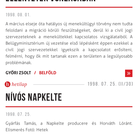
1998. 08. 01.
A március elseje óta hatályos új menekültügyi törvény nem tudta
feloldani a migráció körüli feszültségeket, derül ki a civil jogi
szervezeteknek a menekültekkel kapcsolatos vizsgálataiból. A
Belügyminisztérium új vezetése első lépésként éppen ezekkel a
civil jogi szervezetekkel igyekszik a kapcsolatot erősíteni,
felmérni, hogy ők mit tartanak ezen a területen a legsúlyosabb
problémának.
GYŐRI ZSOLT
/
BELFÖLD
hetilap
1998. 07. 25. (II/30)
NÍVÓS NAPKELTE
1998. 07. 25.
Gyárfás Tamás, a Napkelte producere és Horváth Lóránt.
Elismerés Fotó: Hetek