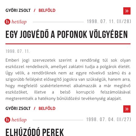
GYŐRI ZSOLT
/
BELFÖLD
hetilap
1998. 07. 11. (II/28)
EGY JOGVÉDŐ A POFONOK VÖLGYÉBEN
1998. 07. 11.
Emberi jogi szervezetek szerint a rendőrség túl sok olyan
eszközzel rendelkezik, amellyel zaklatni tudja a polgárok életét.
Úgy vélik, a rendőröknek nem az egyre növekvő számú és a
szigorúbb fellépést elősegítő jogokra van szükségük, hanem arra,
hogy megfelelő szakértelemmel alkalmazzák a már meglévő
eszközöket, illetve a belső korrupció felszámolásával
megteremtsék a hatékony bűnüldözési tevékenység alapjait.
GYŐRI ZSOLT
/
BELFÖLD
hetilap
1998. 07. 04. (II/27)
ELHÚZÓDÓ PEREK