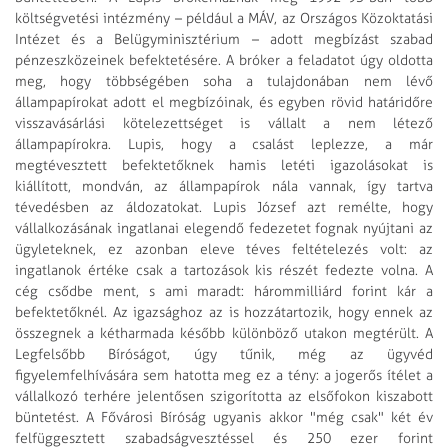
költségvetési intézmény – például a MÁV, az Országos Közoktatási
Intézet és a Belügyminisztérium – adott megbízást szabad
pénzeszközeinek befektetésére. A bróker a feladatot úgy oldotta
meg, hogy többségében soha a tulajdonában nem lévő
állampapírokat adott el megbízóinak, és egyben rövid határidőre
visszavásárlási kötelezettséget is vállalt a nem létező
állampapírokra. Lupis, hogy a csalást leplezze, a már
megtévesztett befektetőknek hamis letéti igazolásokat is
kiállított, mondván, az állampapírok nála vannak, így tartva
tévedésben az áldozatokat. Lupis József azt remélte, hogy
vállalkozásának ingatlanai elegendő fedezetet fognak nyújtani az
ügyleteknek, ez azonban eleve téves feltételezés volt: az
ingatlanok értéke csak a tartozások kis részét fedezte volna. A
cég csődbe ment, s ami maradt: hárommilliárd forint kár a
befektetőknél. Az igazsághoz az is hozzátartozik, hogy ennek az
összegnek a kétharmada később különböző utakon megtérült. A
Legfelsőbb Bíróságot, úgy tűnik, még az ügyvéd
figyelemfelhívására sem hatotta meg ez a tény: a jogerős ítélet a
vállalkozó terhére jelentősen szigorította az elsőfokon kiszabott
büntetést. A Fővárosi Bíróság ugyanis akkor "még csak" két év
felfüggesztett szabadságvesztéssel és 250 ezer forint