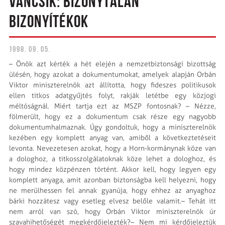
VANCSIK: BIZONYTALAN
BIZONYÍTÉKOK
1998. 09. 05.
– Önök azt kérték a hét elején a nemzetbiztonsági bizottság
ülésén, hogy azokat a dokumentumokat, amelyek alapján Orbán
Viktor miniszterelnök azt állította, hogy fideszes politikusok
ellen titkos adatgyűjtés folyt, rakják letétbe egy közjogi
méltóságnál. Miért tartja ezt az MSZP fontosnak? – Nézze,
fölmerült, hogy ez a dokumentum csak része egy nagyobb
dokumentumhalmaznak. Úgy gondoltuk, hogy a miniszterelnök
kezében egy komplett anyag van, amiből a következtetéseit
levonta. Nevezetesen azokat, hogy a Horn-kormánynak köze van
a dologhoz, a titkosszolgálatoknak köze lehet a dologhoz, és
hogy mindez közpénzen történt. Akkor kell, hogy legyen egy
komplett anyaga, amit azonban biztonságba kell helyezni, hogy
ne merülhessen fel annak gyanúja, hogy ehhez az anyaghoz
bárki hozzátesz vagy esetleg elvesz belőle valamit.– Tehát itt
nem arról van szó, hogy Orbán Viktor miniszterelnök úr
szavahihetőségét megkérdőjelezték?– Nem mi kérdőjeleztük