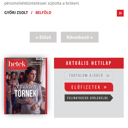
pénzmellékbüntetéssel sújtotta a brókert.
GYŐRI ZSOLT
/
BELFÖLD
« Előző
Következő »
Aktuális hetilap