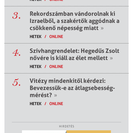
3.
Rekordszámban vándorolnak ki
Izraelből, a szakértők aggódnak a
csökkenő népesség miatt
»
HETEK
/
ONLINE
4.
Szívhangrendelet: Hegedűs Zsolt
nővére is kiáll az élet mellett
»
HETEK
/
ONLINE
5.
Vitézy mindenkitől kérdezi:
Bevezessük-e az átlagsebesség-
mérést?
»
HETEK
/
ONLINE
HIRDETÉS