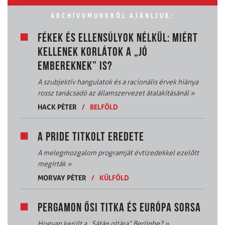
ARCHÍVUMUNKBÓL AJÁNLJUK:
FÉKEK ÉS ELLENSÚLYOK NÉLKÜL: MIÉRT
KELLENEK KORLÁTOK A „JÓ
EMBEREKNEK” IS?
A szubjektív hangulatok és a racionális érvek hiánya
rossz tanácsadó az államszervezet átalakításánál
»
HACK PÉTER
/
BELFÖLD
A PRIDE TITKOLT EREDETE
A melegmozgalom programját évtizedekkel ezelőtt
megírták
»
MORVAY PÉTER
/
KÜLFÖLD
PERGAMON ŐSI TITKA ÉS EURÓPA SORSA
Hogyan került a „Sátán oltára” Berlinbe?
»