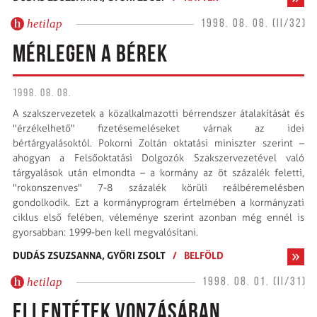
hetilap
1998. 08. 08. (II/32)
MÉRLEGEN A BÉREK
1998. 08. 08.
A szakszervezetek a közalkalmazotti bérrendszer átalakítását és
"érzékelhető" fizetésemeléseket várnak az idei
bértárgyalásoktól. Pokorni Zoltán oktatási miniszter szerint –
ahogyan a Felsőoktatási Dolgozók Szakszervezetével való
tárgyalások után elmondta – a kormány az öt százalék feletti,
"rokonszenves" 7-8 százalék körüli reálbéremelésben
gondolkodik. Ezt a kormányprogram értelmében a kormányzati
ciklus első felében, véleménye szerint azonban még ennél is
gyorsabban: 1999-ben kell megvalósítani.
DUDÁS ZSUZSANNA,
GYŐRI ZSOLT
/
BELFÖLD
hetilap
1998. 08. 01. (II/31)
ELLENTÉTEK VONZÁSÁBAN