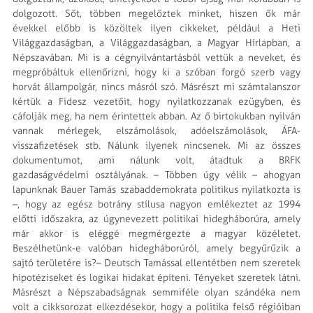
dolgozott. Sőt, többen megelőztek minket, hiszen ők már
évekkel előbb is közöltek ilyen cikkeket, például a Heti
Világgazdaságban, a Világgazdaságban, a Magyar Hírlapban, a
Népszavában. Mi is a cégnyilvántartásból vettük a neveket, és
megpróbáltuk ellenőrizni, hogy ki a szóban forgó szerb vagy
horvát állampolgár, nincs másról szó. Másrészt mi számtalanszor
kértük a Fidesz vezetőit, hogy nyilatkozzanak ezügyben, és
cáfolják meg, ha nem érintettek abban. Az ő birtokukban nyilván
vannak mérlegek, elszámolások, adóelszámolások, ÁFA-
visszafizetések stb. Nálunk ilyenek nincsenek. Mi az összes
dokumentumot, ami nálunk volt, átadtuk a BRFK
gazdaságvédelmi osztályának. – Többen úgy vélik – ahogyan
lapunknak Bauer Tamás szabaddemokrata politikus nyilatkozta is
–, hogy az egész botrány stílusa nagyon emlékeztet az 1994
előtti időszakra, az úgynevezett politikai hidegháborúra, amely
már akkor is eléggé megmérgezte a magyar közéletet.
Beszélhetünk-e valóban hidegháborúról, amely begyűrűzik a
sajtó területére is?– Deutsch Tamással ellentétben nem szeretek
hipotéziseket és logikai hidakat építeni. Tényeket szeretek látni.
Másrészt a Népszabadságnak semmiféle olyan szándéka nem
volt a cikksorozat elkezdésekor, hogy a politika felső régióiban