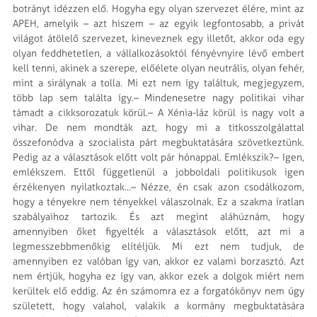
botrányt idézzen elő. Hogyha egy olyan szervezet élére, mint az
APEH, amelyik – azt hiszem – az egyik legfontosabb, a privát
világot átölelő szervezet, kineveznek egy illetőt, akkor oda egy
olyan feddhetetlen, a vállalkozásoktól fényévnyire lévő embert
kell tenni, akinek a szerepe, előélete olyan neutrális, olyan fehér,
mint a sirálynak a tolla. Mi ezt nem így találtuk, megjegyzem,
több lap sem találta így.– Mindenesetre nagy politikai vihar
támadt a cikksorozatuk körül.– A Xénia-láz körül is nagy volt a
vihar. De nem mondták azt, hogy mi a titkosszolgálattal
összefonódva a szocialista párt megbuktatására szövetkeztünk.
Pedig az a választások előtt volt pár hónappal. Emlékszik?– Igen,
emlékszem. Ettől függetlenül a jobboldali politikusok igen
érzékenyen nyilatkoztak...– Nézze, én csak azon csodálkozom,
hogy a tényekre nem tényekkel válaszolnak. Ez a szakma íratlan
szabályaihoz tartozik. És azt megint aláhúznám, hogy
amennyiben őket figyelték a választások előtt, azt mi a
legmesszebbmenőkig elítéljük. Mi ezt nem tudjuk, de
amennyiben ez valóban így van, akkor ez valami borzasztó. Azt
nem értjük, hogyha ez így van, akkor ezek a dolgok miért nem
kerültek elő eddig. Az én számomra ez a forgatókönyv nem úgy
született, hogy valahol, valakik a kormány megbuktatására