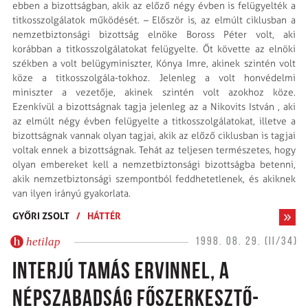
ebben a bizottságban, akik az előző négy évben is felügyelték a
titkosszolgálatok működését. – Először is, az elmúlt ciklusban a
nemzetbiztonsági bizottság elnöke Boross Péter volt, aki
korábban a titkosszolgálatokat felügyelte. Őt követte az elnöki
székben a volt belügyminiszter, Kónya Imre, akinek szintén volt
köze a titkosszolgála-tokhoz. Jelenleg a volt honvédelmi
miniszter a vezetője, akinek szintén volt azokhoz köze.
Ezenkívül a bizottságnak tagja jelenleg az a Nikovits István , aki
az elmúlt négy évben felügyelte a titkosszolgálatokat, illetve a
bizottságnak vannak olyan tagjai, akik az előző ciklusban is tagjai
voltak ennek a bizottságnak. Tehát az teljesen természetes, hogy
olyan embereket kell a nemzetbiztonsági bizottságba betenni,
akik nemzetbiztonsági szempontból feddhetetlenek, és akiknek
van ilyen irányú gyakorlata.
GYŐRI ZSOLT
/
HÁTTÉR
hetilap
1998. 08. 29. (II/34)
INTERJÚ TAMÁS ERVINNEL, A
NÉPSZABADSÁG FŐSZERKESZTŐ-