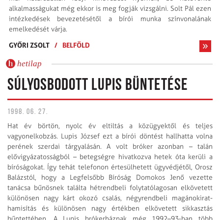
alkalmasságukat még ekkor is meg fogják vizsgálni. Solt Pál ezen
intézkedések bevezetésétől a bírói munka színvonalának
emelkedését várja.
GYŐRI ZSOLT
/
BELFÖLD
hetilap
SÚLYOSBODOTT LUPIS BÜNTETÉSE
1998. 06. 27.
Hat év börtön, nyolc év eltiltás a közügyektől és teljes
vagyonelkobzás. Lupis József ezt a bírói döntést hallhatta volna
perének szerdai tárgyalásán. A volt bróker azonban – talán
elővigyázatosságból – betegségre hivatkozva hetek óta kerüli a
bíróságokat. Így tehát telefonon értesülhetett ügyvédjétől, Orosz
Balázstól, hogy a Legfelsőbb Bíróság Domokos Jenő vezette
tanácsa bűnösnek találta hétrendbeli folytatólagosan elkövetett
különösen nagy kárt okozó csalás, négyrendbeli magánokirat-
hamisítás és különösen nagy értékben elkövetett sikkasztás
bűntettében. A Lupis brókerháznak még 1992–93-ban több