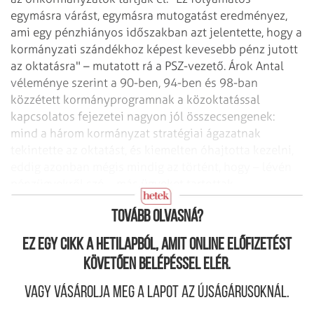
egymásra
várást, egymásra mutogatást eredményez,
ami egy pénzhiányos időszakban azt
jelentette, hogy a
kormányzati szándékhoz képest kevesebb pénz jutott
az
oktatásra" – mutatott rá a PSZ-vezető. Árok Antal
véleménye szerint a 90-ben,
94-ben és 98-ban
közzétett kormányprogramnak a közoktatással
kapcsolatos fejezetei
nagyon jól összecsengenek:
mind a három kormányzat stratégiai ágazatnak
tekintette
az oktatást, és kiemelten óhajtotta kezelni,
eddig azonban mégis mindig az történt,
hogy – lévén
pénzügyekről szó – más ügyeket tartottak
fontosabbnak.
Tovább olvasná?
Ez egy cikk a hetilapból, amit online előfizetést
követően belépéssel elér.
Vagy vásárolja meg a lapot az újságárusoknál.