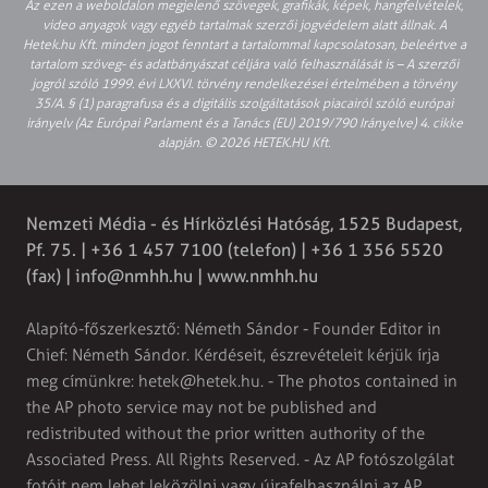
Az ezen a weboldalon megjelenő szövegek, grafikák, képek, hangfelvételek,
video anyagok vagy egyéb tartalmak szerzői jogvédelem alatt állnak. A
Hetek.hu Kft. minden jogot fenntart a tartalommal kapcsolatosan, beleértve a
tartalom szöveg- és adatbányászat céljára való felhasználását is – A szerzői
jogról szóló 1999. évi LXXVI. törvény rendelkezései értelmében a törvény
35/A. § (1) paragrafusa és a digitális szolgáltatások piacairól szóló európai
irányelv (Az Európai Parlament és a Tanács (EU) 2019/790 Irányelve) 4. cikke
alapján. © 2026 HETEK.HU Kft.
Nemzeti Média - és Hírközlési Hatóság, 1525 Budapest,
Pf. 75. | +36 1 457 7100 (telefon) | +36 1 356 5520
(fax) |
info@nmhh.hu
| www.nmhh.hu
Alapító-főszerkesztő: Németh Sándor - Founder Editor in
Chief: Németh Sándor. Kérdéseit, észrevételeit kérjük írja
meg címünkre:
hetek@hetek.hu
. - The photos contained in
the AP photo service may not be published and
redistributed without the prior written authority of the
Associated Press. All Rights Reserved. - Az AP fotószolgálat
fotóit nem lehet leközölni vagy újrafelhasználni az AP