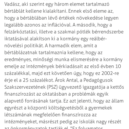
Vadász, aki szerint egy három
elemet tartalmazó
bértáblát kellene kialakítani. Ennek első eleme az,
hogy a
bértáblában lévő értékek növekedése legyen
legalább azonos az inflációval. A
második, hogy a
felzárkóztatási, illetve a szakmai pótlék bérrendszerbe
iktatásával alakítson ki a kormány egy reálbér-
növelési politikát. A harmadik
elem, amit a
bértáblázatnak tartalmaznia kellene, hogy az
eredményes, minőségi munka
elismerésére a kormány
emelje az intézmények bérkiadásait az első évben 10
százalékkal, majd ezt követően úgy, hogy ez 2002-re
érje el a 25 százalékot.
Árok Antal, a Pedagógusok
Szakszervezetének (PSZ) ügyvezető igazgatója a kettős
finanszírozást az oktatásban a problémák egyik
alapvető forrásának tartja. Ez azt
jelenti, hogy az állam
egyrészt a központi költségvetésből a gyermekek
létszámának megfelelően finanszírozza az
intézményeket, másrészt pedig az
iskolák nagy részét
az önkormányzatok tartják el. "Ez folyamatos