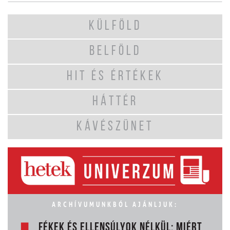
KÜLFÖLD
BELFÖLD
HIT ÉS ÉRTÉKEK
HÁTTÉR
KÁVÉSZÜNET
ARCHÍVUMUNKBÓL AJÁNLJUK:
FÉKEK ÉS ELLENSÚLYOK NÉLKÜL: MIÉRT