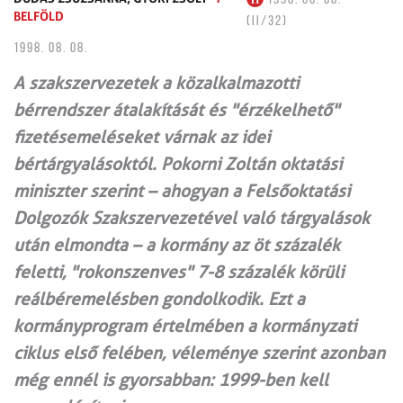
BELFÖLD
(II/32)
1998. 08. 08.
A szakszervezetek a közalkalmazotti
bérrendszer átalakítását és "érzékelhető"
fizetésemeléseket várnak az idei
bértárgyalásoktól. Pokorni Zoltán oktatási
miniszter szerint – ahogyan a Felsőoktatási
Dolgozók Szakszervezetével való tárgyalások
után elmondta – a kormány az öt százalék
feletti, "rokonszenves" 7-8 százalék körüli
reálbéremelésben gondolkodik. Ezt a
kormányprogram értelmében a kormányzati
ciklus első felében, véleménye szerint azonban
még ennél is gyorsabban: 1999-ben kell