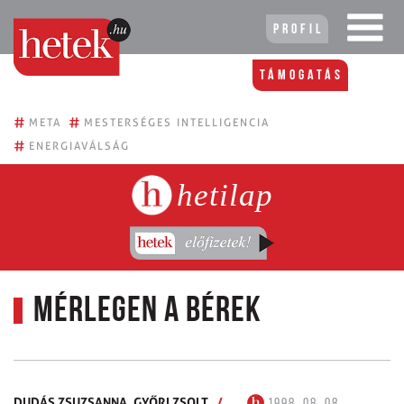
Profil
Támogatás
#
#
META
MESTERSÉGES INTELLIGENCIA
#
ENERGIAVÁLSÁG
hetilap
Mérlegen a bérek
DUDÁS ZSUZSANNA,
GYŐRI ZSOLT
/
1998. 08. 08.