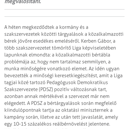
megvalósítani.
A héten megkezdődtek a kormány és a
szakszervezetek közötti tárgyalások a
közalkalmazotti
bérek jövőre esedékes emeléséről. Kerben Gábor, a
több
szakszervezetet tömörítő Liga képviseletében
lapunknak elmondta: a közalkalmazotti
bértábla
problémája az, hogy nem tartalmaz semmilyen, a
munka minőségére vonatkozó
elemet. Az idén ugyan
bevezették a minőségi keresetkiegészítést, amit a Liga
tagjai
közé tartozó Pedagógusok Demokratikus
Szakszervezete (PDSZ) pozitív változásnak
tart,
azonban annak mértékével a szervezet már nem
elégedett. A PDSZ a
bértárgyalások során megfelelő
kiindulópontnak tartja az oktatási miniszternek a
kampány során, illetve az után tett javaslatát, amely
egy 10-15 százalékos
reálbérnövelést jelentene.