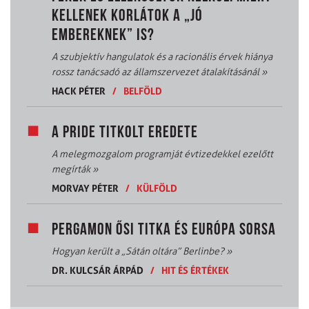
KELLENEK KORLÁTOK A „JÓ
EMBEREKNEK” IS?
A szubjektív hangulatok és a racionális érvek hiánya
rossz tanácsadó az államszervezet átalakításánál
»
HACK PÉTER
/
BELFÖLD
A PRIDE TITKOLT EREDETE
A melegmozgalom programját évtizedekkel ezelőtt
megírták
»
MORVAY PÉTER
/
KÜLFÖLD
PERGAMON ŐSI TITKA ÉS EURÓPA SORSA
Hogyan került a „Sátán oltára” Berlinbe?
»
DR. KULCSÁR ÁRPÁD
/
HIT ÉS ÉRTÉKEK