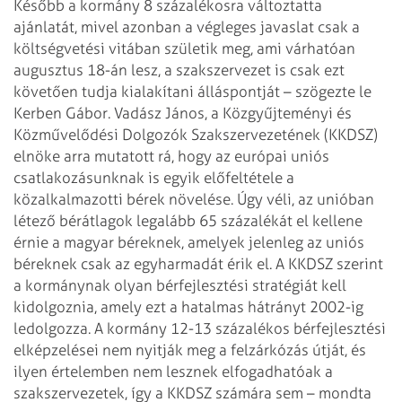
Később a kormány 8 százalékosra változtatta
ajánlatát, mivel azonban a végleges javaslat csak a
költségvetési vitában születik
meg, ami várhatóan
augusztus 18-án lesz, a szakszervezet is csak ezt
követően tudja
kialakítani álláspontját – szögezte le
Kerben Gábor.
Vadász János, a Közgyűjteményi és
Közművelődési Dolgozók Szakszervezetének
(KKDSZ)
elnöke arra mutatott rá, hogy az európai uniós
csatlakozásunknak is egyik
előfeltétele a
közalkalmazotti bérek növelése. Úgy véli, az unióban
létező
bérátlagok legalább 65 százalékát el kellene
érnie a magyar béreknek, amelyek
jelenleg az uniós
béreknek csak az egyharmadát érik el. A KKDSZ szerint
a kormánynak
olyan bérfejlesztési stratégiát kell
kidolgoznia, amely ezt a hatalmas hátrányt
2002-ig
ledolgozza. A kormány 12-13 százalékos bérfejlesztési
elképzelései nem
nyitják meg a felzárkózás útját, és
ilyen értelemben nem lesznek elfogadhatóak a
szakszervezetek, így a KKDSZ számára sem – mondta