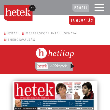
Profil
Támogatás
#
#
IZRAEL
MESTERSÉGES INTELLIGENCIA
#
ENERGIAVÁLSÁG
hetilap