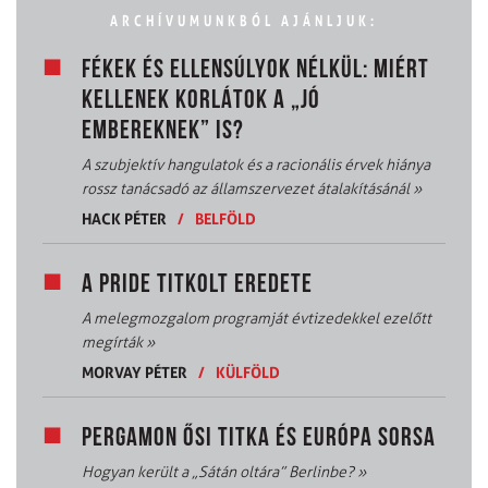
ARCHÍVUMUNKBÓL AJÁNLJUK:
FÉKEK ÉS ELLENSÚLYOK NÉLKÜL: MIÉRT
KELLENEK KORLÁTOK A „JÓ
EMBEREKNEK” IS?
A szubjektív hangulatok és a racionális érvek hiánya
rossz tanácsadó az államszervezet átalakításánál
»
HACK PÉTER
/
BELFÖLD
A PRIDE TITKOLT EREDETE
A melegmozgalom programját évtizedekkel ezelőtt
megírták
»
MORVAY PÉTER
/
KÜLFÖLD
PERGAMON ŐSI TITKA ÉS EURÓPA SORSA
Hogyan került a „Sátán oltára” Berlinbe?
»