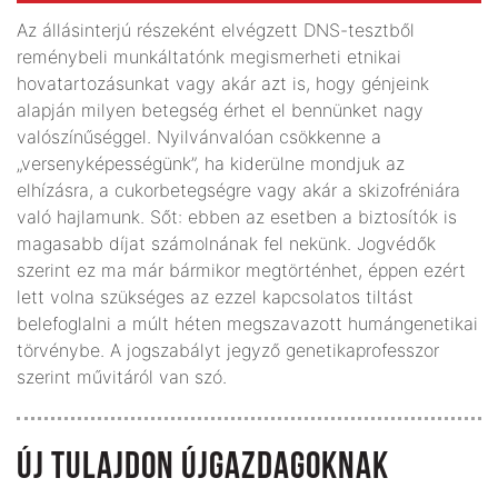
Az állásinterjú részeként elvégzett DNS-tesztből
reménybeli munkáltatónk megismerheti etnikai
hovatartozásunkat vagy akár azt is, hogy génjeink
alapján milyen betegség érhet el bennünket nagy
valószínűséggel. Nyilvánvalóan csökkenne a
„versenyképességünk”, ha kiderülne mondjuk az
elhízásra, a cukorbetegségre vagy akár a skizofréniára
való hajlamunk. Sőt: ebben az esetben a biztosítók is
magasabb díjat számolnának fel nekünk. Jogvédők
szerint ez ma már bármikor megtörténhet, éppen ezért
lett volna szükséges az ezzel kapcsolatos tiltást
belefoglalni a múlt héten megszavazott humángenetikai
törvénybe. A jogszabályt jegyző genetikaprofesszor
szerint művitáról van szó.
ÚJ TULAJDON ÚJGAZDAGOKNAK