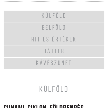
KÜLFÖLD
BELFÖLD
HIT ÉS ÉRTÉKEK
HÁTTÉR
KÁVÉSZÜNET
KÜLFÖLD