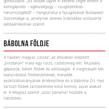
gondozásra. „Az idősek ügyét ki kellene végre emelni a
betegápolás – egészségügy – nyugdíjellátás
háromszögéből” – hangoztatja a Nyugdíjasok Budapesti
Szövetsége is, amelynek sikeres működése uniószerte
példaértékűnek számít.
BÁBOLNA FÖLDJE
A hajdani magyar „csoda”, az átkosban kiépített
„birodalom” mára egy torzó, csődtömeg lett. Muzeális
gépsorok, bérelt földek és adósságok. A megmaradt két
leányvállalat földterületének, maradék
eszközállományának értékesítése és a Bábolna Zrt.-hez
tartozó földek tartósbérlete körül komoly zavar alakult
ki. A Magosz szerint „szoci panama” húzódik a
háttérben.