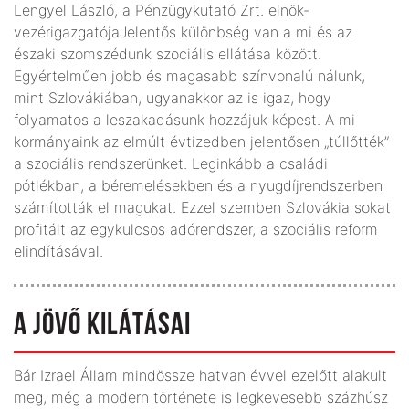
Lengyel László, a Pénzügykutató Zrt. elnök-
vezérigazgatójaJelentős különbség van a mi és az
északi szomszédunk szociális ellátása között.
Egyértelműen jobb és magasabb színvonalú nálunk,
mint Szlovákiában, ugyanakkor az is igaz, hogy
folyamatos a leszakadásunk hozzájuk képest. A mi
kormányaink az elmúlt évtizedben jelentősen „túllőtték”
a szociális rendszerünket. Leginkább a családi
pótlékban, a béremelésekben és a nyugdíjrendszerben
számították el magukat. Ezzel szemben Szlovákia sokat
profitált az egykulcsos adórendszer, a szociális reform
elindításával.
A JÖVŐ KILÁTÁSAI
Bár Izrael Állam mindössze hatvan évvel ezelőtt alakult
meg, még a modern története is legkevesebb százhúsz