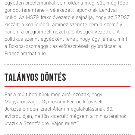
egyetlen problémánkat sem oldaná meg, sőt, még több
gondot teremtene – vélekedett lapunknak Lendvai
Ildikó. Az MSZP frakcióvezetője sajnálja, hogy az SZDSZ
kiszállt a koalícióból, amihez szerinte nem a személyi,
hanem a programbeli nézetkülönbségek vezettek. A
politikus szerint egyébként lehet, hogy úgy járnak, mint
a Bokros-csomaggal: az erőfeszítéseik gyümölcsét a
Fidesz arathatja le.
TALÁNYOS DÖNTÉS
Bár a múlt heti hírek még arról szóltak, hogy
Magyarországot Gyurcsány Ferenc képviseli
Jeruzsálemben Izrael Állam megalakulásának 60.
évfordulóján, hétfőn kiderült: mégsem a miniszterelnök
utazik a Szentföldre. Vajon miért?