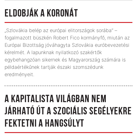
ELDOBJÁK A KORONÁT
„Szlovákia belép az európai elitországok sorába” –
fogalmazott büszkén Robert Fico kormányfő, miután az
Európai Bizottság jóváhagyta Szlovákia euróbevezetési
kérelmét. A lapunknak nyilatkozó szakértők
egybehangzóan sikernek és Magyar­ország számára is
példaértékűnek tartják északi szomszédunk
eredményeit.
A KAPITALISTA VILÁGBAN NEM
JÁRHATÓ ÚT A SZOCIÁLIS SEGÉLYEKRE
FEKTETNI A HANGSÚLYT