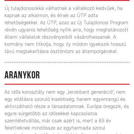
Új tulajdonosokká válhatnak a vállalkozó kedvűek, ha
kapnak az alkalmon, és élnek az ÚTP adta
lehetőségekkel. Az ÚTP, azaz az Új Tulaj­donosi Program
révén ugyanis lehetőség nyílik arra, hogy meghatározott
állami vállalatok részvényeiből vásárolhassanak. A
kormány nem titkolja, hogy ily módon igyekszik hosszú
távú megtakarításra ösztönözni az állampolgárokat.
ARANYKOR
Az idős korosztály nem egy „lerobbant generáció”, nem
egy ellátásra szoruló kisebbség, hanem egyenrangú és
aktivizálható része a társadalomnak. Európa öregszik, és
egyre sürgetőbb az idősekkel kapcsolatos
szemléletváltás, már csak azért is, mert a 65 év
felettieknek mindössze az egyharmada szorul