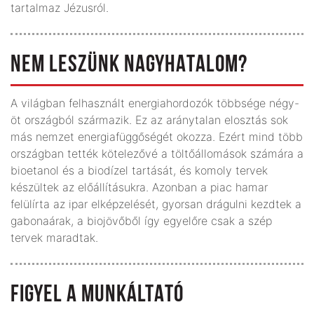
tartalmaz Jézusról.
NEM LESZÜNK NAGYHATALOM?
A világban felhasznált ener­­giahordozók többsége négy-
öt országból származik. Ez az aránytalan elosztás sok
más nemzet ener­gia­füg­gő­ségét okozza. Ezért mind több
országban tették kö­te­lezővé a töltőállo­mások szá­mára a
bioetanol és a bio­dízel tartását, és komoly tervek
készültek az előál­lításukra. Azonban a piac hamar
felülírta az ipar elképzelését, gyorsan drágulni kezdtek a
gabonaárak, a biojövőből így egy­előre csak a szép
tervek maradtak.
FIGYEL A MUNKÁLTATÓ