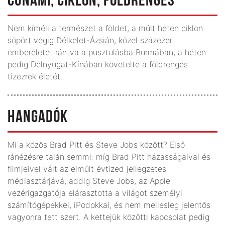
CUNAMI, CIKLON, FÖLDRENGÉS
Nem kíméli a természet a földet, a múlt héten ciklon
söpört végig Délkelet-Ázsián, közel százezer
emberéletet rántva a pusztulásba Burmában, a héten
pedig Délnyugat-Kínában követelte a földrengés
tízezrek életét.
HANGADÓK
Mi a közös Brad Pitt és Steve Jobs között? Első
ránézésre talán semmi: míg Brad Pitt házasságaival és
filmjeivel vált az elmúlt évtized jellegzetes
médiasztárjává, addig Steve Jobs, az Apple
vezérigazgatója elárasztotta a világot személyi
számítógépekkel, iPodokkal, és nem mellesleg jelentős
vagyonra tett szert. A kettejük közötti kapcsolat pedig