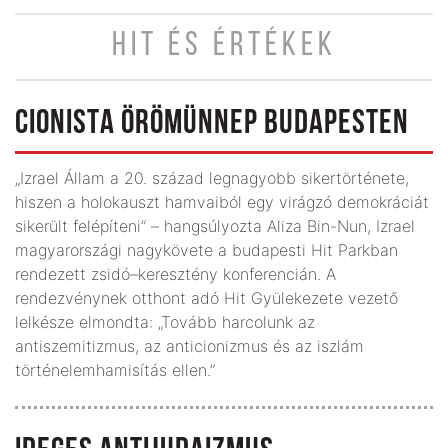
HIT ÉS ÉRTÉKEK
CIONISTA ÖRÖMÜNNEP BUDAPESTEN
„Izrael Állam a 20. század legnagyobb sikertörténete,
hiszen a holokauszt hamvaiból egy virágzó demokráciát
sikerült felépíteni” – hangsúlyozta Aliza Bin-Nun, Iz­rael
magyarországi nagykövete a budapesti Hit Parkban
rendezett zsidó–keresztény konferencián. A
rendezvénynek otthont adó Hit Gyülekezete vezető
lelkésze elmondta: „Tovább harcolunk az
antiszemitizmus, az anticionizmus és az iszlám
történelemhamisítás ellen.”