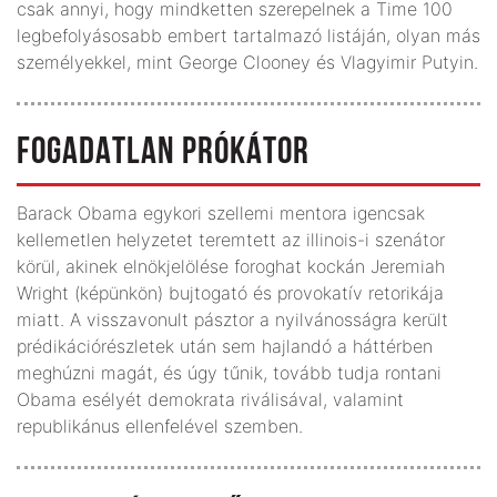
csak annyi, hogy mindketten szerepelnek a Time 100
legbefolyásosabb embert tartalmazó listáján, olyan más
személyekkel, mint George Clooney és Vlagyimir Putyin.
FOGADATLAN PRÓKÁTOR
Barack Obama egykori szellemi mentora igencsak
kellemetlen helyzetet teremtett az illinois-i szenátor
körül, akinek elnökjelölése foroghat kockán Jeremiah
Wright (képünkön) bujtogató és provokatív retorikája
miatt. A visszavonult pásztor a nyilvánosságra került
prédikációrészletek után sem hajlandó a háttérben
meghúzni magát, és úgy tűnik, tovább tudja rontani
Obama esélyét demokrata riválisával, valamint
republikánus ellenfelével szemben.