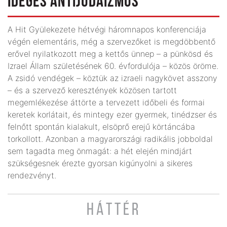
IDEGES ANTIJUDAIZMUS
A Hit Gyülekezete hétvégi háromnapos konferenciája
végén elementáris, még a szervezőket is megdöbbentő
erővel nyilatkozott meg a kettős ünnep – a pünkösd és
Izrael Állam születésének 60. évfordulója – közös öröme.
A zsidó vendégek – köztük az izraeli nagykövet asszony
– és a szervező keresztények közösen tartott
megemlékezése áttörte a tervezett időbeli és formai
keretek korlátait, és mintegy ezer gyermek, tinédzser és
felnőtt spontán kialakult, elsöprő erejű körtáncába
torkollott. Azonban a magyarországi radikális jobboldal
sem tagadta meg önmagát: a hét elején mindjárt
szükségesnek érezte gyorsan kigúnyolni a sikeres
rendezvényt.
HÁTTÉR