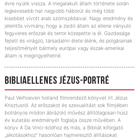
évre nyúlik vissza. A megalakult állam története során
legkevesebb hat nagyobb háborút és még több
kisebbet vívott arab szomszédaival. Nagy eredmény és
jelentős vívmány, hogy a zsidó állam az ellene irányuló
fegyveres erőszak és terror közepette is él. Gazdasága
fejlett és virágzó, társadalmi élete élénk, és polgárainak
teljesítményét bármely európai vagy észak-amerikai
állam is megirigyelhetné.
BIBLIAELLENES JÉZUS-PORTRÉ
Paul Verhoeven holland filmrendező könyvet írt Jézus
Krisztusról. Az erőszakot és szexualitást sok filmjében
botrányos módon ábrázoló művész állítólagosan húsz
év kutatási eredményét foglalja össze művében. A
könyv A Da Vinci-kódhoz és más, a Bibliát kiforgató
„alkotások­hoz” hasonlóan hajmeresztő állításokat