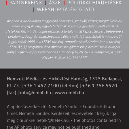
PARTNEREINK
ÁSZF
POLITIKAI HIRDETÉSEK
WEBSHOP TÁJÉKOZTATÓ
Az ezen a weboldalon megjelenő szövegek, grafikák, képek, hangfelvételek,
video anyagok vagy egyéb tartalmak szerzői jogvédelem alatt állnak. A
Hetek.hu Kft. minden jogot fenntart a tartalommal kapcsolatosan, beleértve a
tartalom szöveg- és adatbányászat céljára való felhasználását is – A szerzői
jogról szóló 1999. évi LXXVI. törvény rendelkezései értelmében a törvény
35/A. § (1) paragrafusa és a digitális szolgáltatások piacairól szóló európai
irányelv (Az Európai Parlament és a Tanács (EU) 2019/790 Irányelve) 4. cikke
alapján. © 2026 HETEK.HU Kft.
Nemzeti Média - és Hírközlési Hatóság, 1525 Budapest,
Pf. 75. | +36 1 457 7100 (telefon) | +36 1 356 5520
(fax) |
info@nmhh.hu
| www.nmhh.hu
Alapító-főszerkesztő: Németh Sándor - Founder Editor in
Chief: Németh Sándor. Kérdéseit, észrevételeit kérjük írja
meg címünkre:
hetek@hetek.hu
. - The photos contained in
the AP photo service may not be published and