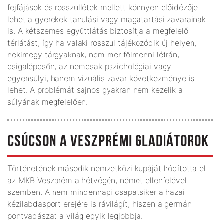
fejfájások és rosszullétek mellett könnyen előidézője
lehet a gyerekek tanulási vagy magatartási zavarainak
is. A kétszemes együttlátás biztosítja a megfelelő
térlátást, így ha valaki rosszul tájékozódik új helyen,
nekimegy tárgyaknak, nem mer fölmenni létrán,
csigalépcsőn, az nemcsak pszichológiai vagy
egyensúlyi, hanem vizuális zavar következménye is
lehet. A problémát sajnos gyakran nem kezelik a
súlyának megfelelően.
CSÚCSON A VESZPRÉMI GLADIÁTOROK
Történetének második nemzetközi kupáját hódította el
az MKB Veszprém a hétvégén, német ellenfelével
szemben. A nem mindennapi csapatsiker a hazai
kézilabdasport erejére is rávilágít, hiszen a germán
pontvadászat a világ egyik legjobbja.