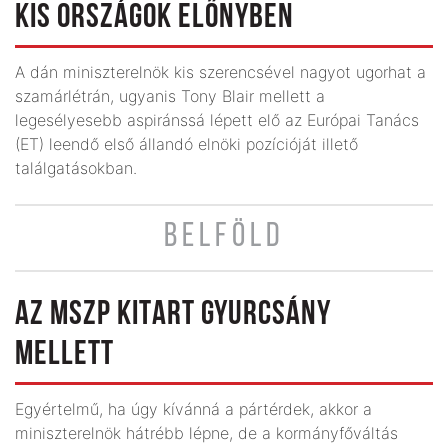
KIS ORSZÁGOK ELŐNYBEN
A dán miniszterelnök kis szerencsével nagyot ugorhat a
szamárlétrán, ugyanis Tony Blair mellett a
legesélyesebb aspiránssá lépett elő az Európai Tanács
(ET) leendő első állandó elnöki pozícióját illető
találgatásokban.
BELFÖLD
AZ MSZP KITART GYURCSÁNY
MELLETT
Egyértelmű, ha úgy kívánná a pártérdek, akkor a
miniszterelnök hátrébb lépne, de a kormányfőváltás