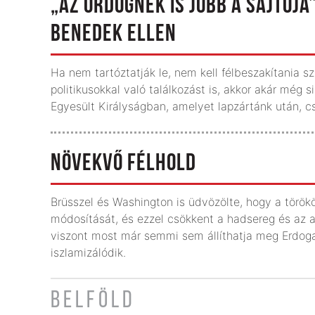
„AZ ÖRDÖGNEK IS JOBB A SAJTÓJA
BENEDEK ELLEN
Ha nem tartóztatják le, nem kell félbeszakítania sz
politikusokkal való találkozást is, akkor akár még 
Egyesült Királyságban, amelyet lapzártánk után, 
NÖVEKVŐ FÉLHOLD
Brüsszel és Washington is üdvözölte, hogy a tör
módosítását, és ezzel csökkent a hadsereg és az a
viszont most már semmi sem állíthatja meg Erdog
iszlamizálódik.
BELFÖLD