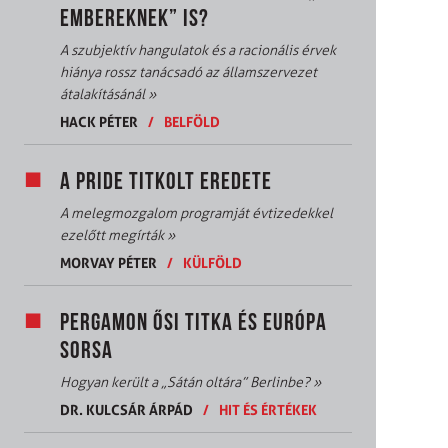
EMBEREKNEK” IS?
A szubjektív hangulatok és a racionális érvek
hiánya rossz tanácsadó az államszervezet
átalakításánál
»
HACK PÉTER
/
BELFÖLD
A PRIDE TITKOLT EREDETE
A melegmozgalom programját évtizedekkel
ezelőtt megírták
»
MORVAY PÉTER
/
KÜLFÖLD
PERGAMON ŐSI TITKA ÉS EURÓPA
SORSA
Hogyan került a „Sátán oltára” Berlinbe?
»
DR. KULCSÁR ÁRPÁD
/
HIT ÉS ÉRTÉKEK