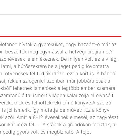
telefonon hívták a gyereküket, hogy hazaért-e már az
okon beszélték meg egymással a hétvégi programot?
szonévesek is emlékeznek. De milyen volt az a világ,
átni, a hűtőszekrénybe a jeget pedig lóvontatta
 ötvenesek fel tudják idézni ezt a kort is. A háború
usai, reklámszlogenjei azonban már jobbára csak a
mekből” lehetnek ismerősek a legtöbb ember számára.
emtanú által ismert világba kalauzolja el olvasóit
 gyerekeknek és felnőtteknek) című könyve.A szerző
ói is jól ismerik. Így mutatja be művét: „Ez a könyv
 szól. Amit a 8-12 éveseknek elmesél, az nagyrészt
orukat idézi fel. … A srácok a grundokon fociztak, a
a pedig gyors volt és megbízható. A tejet