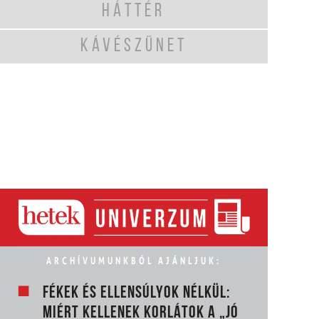
HÁTTÉR
KÁVÉSZÜNET
ARCHÍVUMUNKBÓL AJÁNLJUK:
FÉKEK ÉS ELLENSÚLYOK NÉLKÜL:
MIÉRT KELLENEK KORLÁTOK A „JÓ