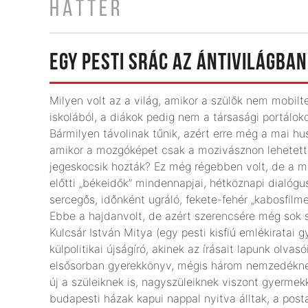
HÁTTÉR
EGY PESTI SRÁC AZ ÁNTIVILÁGBAN
Milyen volt az a világ, amikor a szülők nem mobil
iskolából, a diákok pedig nem a társasági portál
Bármilyen távolinak tűnik, azért erre még a mai hu
amikor a mozgóképet csak a mozivásznon lehetett l
jegeskocsik hozták? Ez még régebben volt, de a mai
előtti „békeidők” mindennapjai, hétköznapi dialóg
sercegős, időnként ugráló, fekete-fehér „kabosfil
Ebbe a hajdanvolt, de azért szerencsére még sok sz
Kulcsár István Mitya (egy pesti kisfiú emlékiratai
külpolitikai újságíró, akinek az írásait lapunk olvas
elsősorban gyerekkönyv, mégis három nemzedéknek
új a szüleiknek is, nagyszüleiknek viszont gyermekk
budapesti házak kapui nappal nyitva álltak, a post