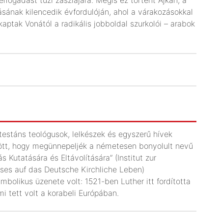
lásának kilencedik évfordulóján, ahol a várakozásokkal
ptak Vonától a radikális jobboldal szurkolói – arabok
estáns teológusok, lelkészek és egyszerű hívek
zött, hogy megünnepeljék a németesen bonyolult nevű
 Kutatására és Eltávolítására” (Institut zur
sses auf das Deutsche Kirchliche Leben)
bolikus üzenete volt: 1521-ben Luther itt fordította
lmi tett volt a korabeli Európában.