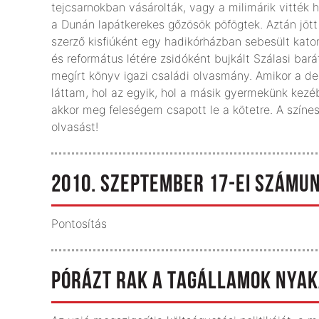
tejcsarnokban vásárolták, vagy a milimárik vitték h
a Dunán lapátkerekes gőzösök pöfögtek. Aztán jött
szerző kisfiúként egy hadikórházban sebesült katoná
és református létére zsidóként bujkált Szálasi bará
megírt könyv igazi családi olvasmány. Amikor a ded
láttam, hol az egyik, hol a másik gyermekünk kezé
akkor meg feleségem csapott le a kötetre. A színes
olvasást!
2010. SZEPTEMBER 17-EI SZÁMU
Pontosítás
PÓRÁZT RAK A TAGÁLLAMOK NYAK