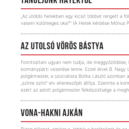
TANULJUNK HAYEKTŐL
„Az utóbbi hetekben egy kicsit többet rengett a 
valami különleges oka?” (A Hetek kérdése Mónus 
AZ UTOLSÓ VÖRÖS BÁSTYA
Forintosítani ugyan nem tudja, de meggyőződése, 
kormánypárti vezetése lenne. Ezzel érvel B. Nagy Lá
polgármester, a szocialista Botka László azonban a
„színre színt” elv ellenkezőjét állítja. Szerinte a
ezért az adott polgármester felkészültsége a megha
VONA-HAKNI AJKÁN
Bizarr pillanat, amikor a Jobbik a barátságot és az 