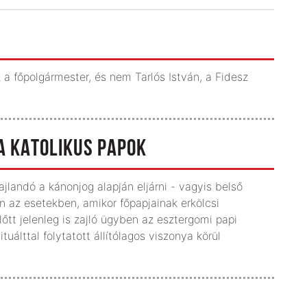
a főpolgármester, és nem Tarlós István, a Fidesz
 A KATOLIKUS PAPOK
landó a kánonjog alapján eljárni - vagyis belső
n az esetekben, amikor főpapjainak erkölcsi
lőtt jelenleg is zajló ügyben az esztergomi papi
uálttal folytatott állítólagos viszonya körül