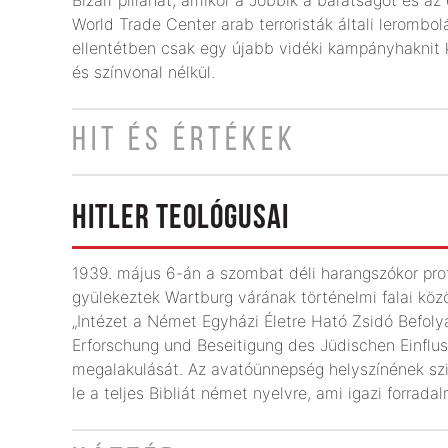
World Trade Center arab terroristák általi lerombo
ellentétben csak egy újabb vidéki kampányhaknit ka
és színvonal nélkül.
HIT ÉS ÉRTÉKEK
HITLER TEOLÓGUSAI
1939. május 6-án a szombat déli harangszókor prot
gyülekeztek Wartburg várának történelmi falai kö
„Intézet a Német Egyházi Életre Ható Zsidó Befolyás
Erforschung und Beseitigung des Jüdischen Einflu
megalakulását. Az avatóünnepség helyszínének szim
le a teljes Bibliát német nyelvre, ami igazi forrada