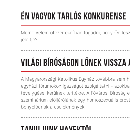
ÉN VAGYOK TARLÓS KONKURENSE
Merne velem ötezer euróban fogadni, hogy Ön lesz 
jelöltje?
VILÁGI BÍRÓSÁGON LŐNEK VISSZA
A Magyarországi Katolikus Egyház továbbra sem haj
egyházi fórumokon igazságot szolgáltatni - azokba
tévelygései kerülnek terítékre. A Fővárosi Bíróság e
szeminárium elöljárójának egy homoszexuális prostit
bonyolódnak a cselekmények.