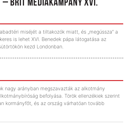
” – BRIT MÉDIA­KAMPÁNY XVI.
abadtéri miséjét a tiltakozók miatt, és „megússza” a
sikeres is lehet XVI. Benedek pápa látogatása az
csütörtökön kezd Londonban.
ökök nagy arányban megszavazták az alkotmány
lkotmánybíróság befolyása. Török ellenzékiek szerint
an kormányfőt, és az ország várhatóan tovább