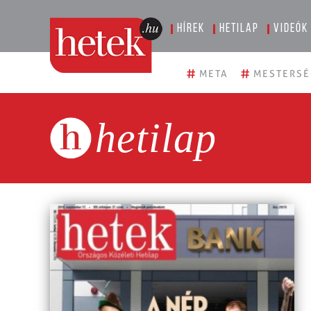
Hírek
Hetilap
Videók
#
#
META
MESTERSÉ
hetilap