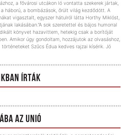
ázhoz, a fővárosi utcákon ló vontatta szekerek jártak,
 a háború, a bombázások, őrült világ kezdődött. A
kat vigasztalt, egyszer hátulról látta Horthy Miklóst,
tjának lakásában.”A sok szeretettel és bájos humorral
ikált könyvet hazavittem, hetekig csak a borítóját
ben. Amikor úgy gondoltam, hozzájutok az olvasáshoz,
 történeteket Szűcs Édua kedves rajzai kísérik. Jó
NKBAN ÍRTÁK
ÁBA AZ UNIÓ