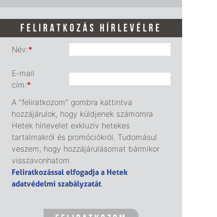
FELIRATKOZÁS HÍRLEVÉLRE
Név:
*
E-mail
cím:
*
A "feliratkozom" gombra kattintva
hozzájárulok, hogy küldjenek számomra
Hetek hírlevelet exkluzív hetekes
tartalmakról és promóciókról. Tudomásul
veszem, hogy hozzájárulásomat bármikor
visszavonhatom.
Feliratkozással elfogadja a Hetek
adatvédelmi szabályzatát
.