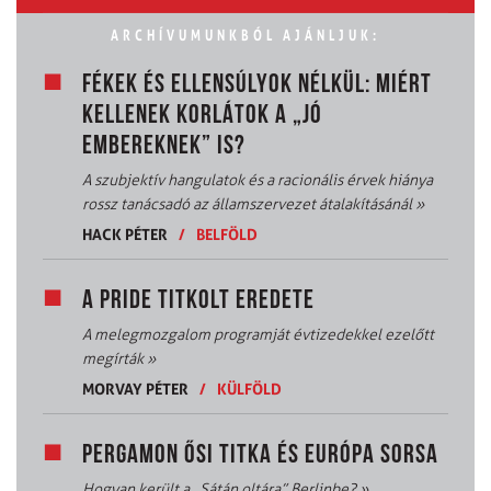
ARCHÍVUMUNKBÓL AJÁNLJUK:
FÉKEK ÉS ELLENSÚLYOK NÉLKÜL: MIÉRT
KELLENEK KORLÁTOK A „JÓ
EMBEREKNEK” IS?
A szubjektív hangulatok és a racionális érvek hiánya
rossz tanácsadó az államszervezet átalakításánál
»
HACK PÉTER
/
BELFÖLD
A PRIDE TITKOLT EREDETE
A melegmozgalom programját évtizedekkel ezelőtt
megírták
»
MORVAY PÉTER
/
KÜLFÖLD
PERGAMON ŐSI TITKA ÉS EURÓPA SORSA
Hogyan került a „Sátán oltára” Berlinbe?
»