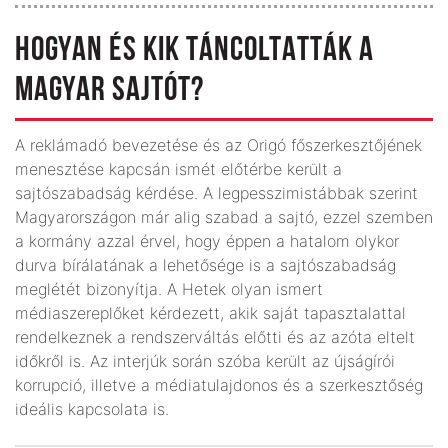
HOGYAN ÉS KIK TÁNCOLTATTÁK A
MAGYAR SAJTÓT?
A reklámadó bevezetése és az Origó főszerkesztőjének
menesztése kapcsán ismét előtérbe került a
sajtószabadság kérdése. A legpesszimistábbak szerint
Magyarországon már alig szabad a sajtó, ezzel szemben
a kormány azzal érvel, hogy éppen a hatalom olykor
durva bírálatának a lehetősége is a sajtószabadság
meglétét bizonyítja. A Hetek olyan ismert
médiaszereplőket kérdezett, akik saját tapasztalattal
rendelkeznek a rendszerváltás előtti és az azóta eltelt
időkről is. Az interjúk során szóba került az újságírói
korrupció, illetve a médiatulajdonos és a szerkesztőség
ideális kapcsolata is.