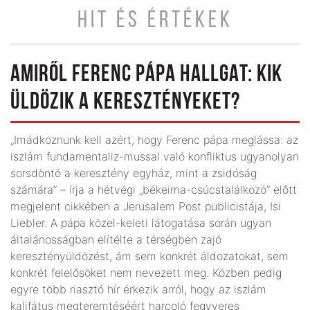
HIT ÉS ÉRTÉKEK
AMIRŐL FERENC PÁPA HALLGAT: KIK
ÜLDÖZIK A KERESZTÉNYEKET?
„Imádkoznunk kell azért, hogy Ferenc pápa meglássa: az
iszlám fundamentaliz-mussal való konfliktus ugyanolyan
sorsdöntő a keresztény egyház, mint a zsidóság
számára” – írja a hétvégi „békeima-csúcstalálkozó” előtt
megjelent cikkében a Jerusalem Post publicistája, Isi
Liebler. A pápa közel-keleti látogatása során ugyan
általánosságban elítélte a térségben zajó
keresztényüldözést, ám sem konkrét áldozatokat, sem
konkrét felelősöket nem nevezett meg. Közben pedig
egyre több riasztó hír érkezik arról, hogy az iszlám
kalifátus megteremtéséért harcoló fegyveres