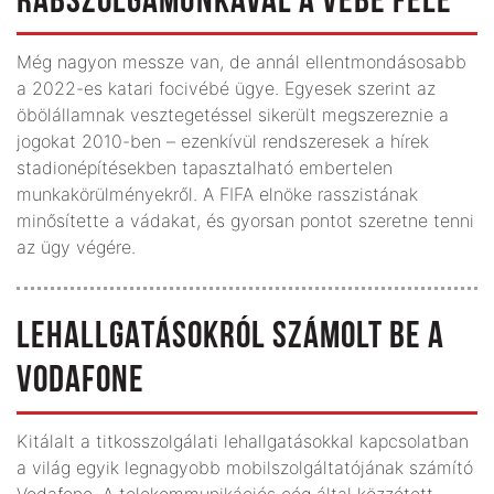
RABSZOLGAMUNKÁVAL A VÉBÉ FELÉ
Még nagyon messze van, de annál ellentmondásosabb
a 2022-es katari focivébé ügye. Egyesek szerint az
öbölállamnak vesztegetéssel sikerült megszereznie a
jogokat 2010-ben – ezenkívül rendszeresek a hírek
stadionépítésekben tapasztalható embertelen
munkakörülményekről. A FIFA elnöke rasszistának
minősítette a vádakat, és gyorsan pontot szeretne tenni
az ügy végére.
LEHALLGATÁSOKRÓL SZÁMOLT BE A
VODAFONE
Kitálalt a titkosszolgálati lehallgatásokkal kapcsolatban
a világ egyik legnagyobb mobilszolgáltatójának számító
Vodafone. A telekommunikációs cég által közzétett