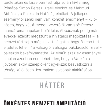
területeken és Izraelben tett útja során hívta meg
Rómába Simon Peresz izraeli elnököt és Mahmúd
Abbászt, a Palesztin Hatóság elnö­két. A jelképes
eseménytől senki nem várt konkrét eredményt – külö­­
nösen, hogy két átmeneti veze­tő­ről van szó: Peresz
mandátuma napokon belül lejár, Abbásznak pedig már
évekkel ezelőtt megszűnt a hivatalos megbízatása –, a
nemzet­közi sajtó mégis azt találgatta, hogy Ferenc tud-
e „életet lehelni” a válságról válságra bukdácsoló izraeli–
palesztin bé­ke­fo­lya­matba. Az elmúlt száz év eseményei
alapján azonban nem lehetetlen, hogy a Vatikán a
jövőben aktív szerep­lő­ként igyekszik beavatkozni a
térség, különösen Jeruzsálem sorsának alakításába.
HÁTTÉR
ÖNKÉNTES NEMZETI AMPUTÁCIÓ