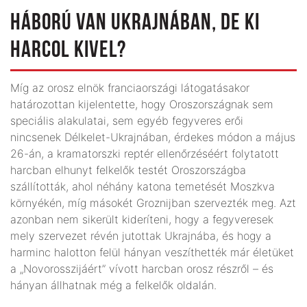
HÁBORÚ VAN UKRAJNÁBAN, DE KI
HARCOL KIVEL?
Míg az orosz elnök franciaországi látogatásakor
határozottan kijelentette, hogy Oroszországnak sem
speciális alakulatai, sem egyéb fegyveres erői
nincsenek Délkelet-Ukrajnában, érdekes módon a május
26-án, a kramatorszki reptér ellenőrzéséért folytatott
harcban elhunyt felkelők testét Oroszországba
szállították, ahol néhány katona temetését Moszkva
környékén, míg másokét Groznijban szervezték meg. Azt
azonban nem sikerült kideríteni, hogy a fegyveresek
mely szervezet révén jutottak Ukrajnába, és hogy a
harminc halotton felül hányan veszíthették már életüket
a „Novorosszijáért” vívott harcban orosz részről – és
hányan állhatnak még a felkelők oldalán.