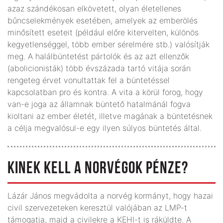
azaz szándékosan elkövetett, olyan életellenes
bűncselekmények esetében, amelyek az emberölés
minősített eseteit (például előre kitervelten, különös
kegyetlenséggel, több ember sérelmére stb.) valósítják
meg. A halálbüntetést pártolók és az azt ellenzők
(abolicionisták) több évszázada tartó vitája során
rengeteg érvet vonultattak fel a büntetéssel
kapcsolatban pro és kontra. A vita a körül forog, hogy
van-e joga az államnak büntető hatalmánál fogva
kioltani az ember életét, illetve magának a büntetésnek
a célja megvalósul-e egy ilyen súlyos büntetés által.
KINEK KELL A NORVÉGOK PÉNZE?
Lázár János megvádolta a norvég kormányt, hogy hazai
civil szervezeteken keresztül valójában az LMP-t
támogatja, majd a civilekre a KEHI-t is ráküldte. A