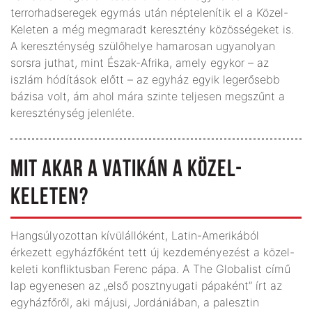
terrorhadseregek egymás után néptelenítik el a Közel-
Keleten a még megmaradt keresztény közösségeket is.
A kereszténység szülőhelye hamarosan ugyanolyan
sorsra juthat, mint Észak-Afrika, amely egykor – az
iszlám hódítások előtt – az egyház egyik legerősebb
bázisa volt, ám ahol mára szinte teljesen megszűnt a
kereszténység jelenléte.
MIT AKAR A VATIKÁN A KÖZEL-
KELETEN?
Hangsúlyozottan kívülállóként, Latin-Amerikából
érkezett egy­ház­­fő­ként tett új kezdeményezést a közel-
keleti konfliktusban Ferenc pápa. A The Globalist című
lap egye­­nesen az „első posztnyugati pápaként” írt az
egyházfőről, aki májusi, Jordániában, a palesztin