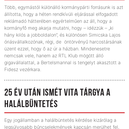
Több, egymástól különálló kormánypárti forrásunk is azt
állította, hogy a héten rendkívüli eljárással elfogadott
reklámadó hátterében egyértelműen az áll, hogy a
kormányfő meg akarja mutatni, hogy – idézzük – „ki
hány kilós a jobboldalon”, és különösen Simicska Lajos
óriásvállalkozónak, régi, de öntörvényű harcostársának
üzent ezzel, hogy ő az úr a házban. Mindenesetre
nemcsak vele, hanem az RTL Klub mögött álló
gigavállalattal, a Bertelsmannal is tengelyt akasztott a
Fidesz vezérkara.
25 ÉV UTÁN ISMÉT VITA TÁRGYA A
HALÁLBÜNTETÉS
Egy jogállamban a halálbüntetés kérdése kizárólag a
legsúlyosabb bűncselekmények kapcsán merülhet fel,