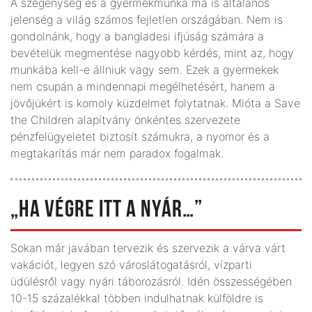
A szegénység és a gyermekmunka ma is általános
jelenség a világ számos fejletlen országában. Nem is
gondolnánk, hogy a bangladesi ifjúság számára a
bevételük megmentése nagyobb kérdés, mint az, hogy
munkába kell-e állniuk vagy sem. Ezek a gyermekek
nem csupán a mindennapi megélhetésért, hanem a
jövőjükért is komoly küzdelmet folytatnak. Mióta a Save
the Children alapítvány önkéntes szervezete
pénzfelügyeletet biztosít számukra, a nyomor és a
megtakarítás már nem paradox fogalmak.
„HA VÉGRE ITT A NYÁR…”
Sokan már javában tervezik és szervezik a várva várt
vakációt, legyen szó városlátogatásról, vízparti
üdülésről vagy nyári táborozásról. Idén összességében
10-15 százalékkal többen indulhatnak külföldre is