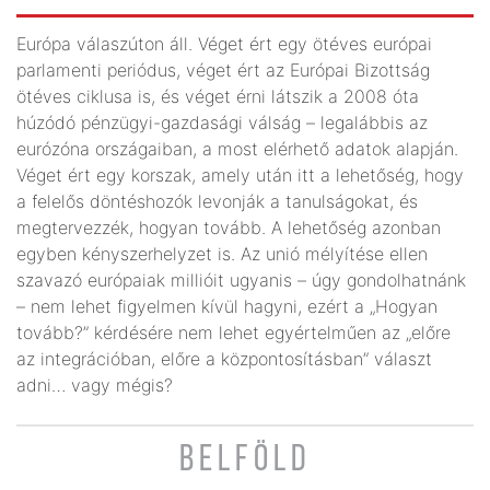
Európa válaszúton áll. Véget ért egy ötéves európai
parlamenti periódus, véget ért az Európai Bizottság
ötéves ciklusa is, és véget érni látszik a 2008 óta
húzódó pénzügyi-gazdasági válság – legalábbis az
eurózóna országaiban, a most elérhető adatok alapján.
Véget ért egy korszak, amely után itt a lehetőség, hogy
a felelős döntéshozók levonják a tanulságokat, és
megtervezzék, hogyan tovább. A lehetőség azonban
egyben kényszerhelyzet is. Az unió mélyítése ellen
szavazó európaiak millióit ugyanis – úgy gondolhatnánk
– nem lehet figyelmen kívül hagyni, ezért a „Hogyan
tovább?” kérdésére nem lehet egyértelműen az „előre
az integrációban, előre a központosításban” választ
adni… vagy mégis?
BELFÖLD