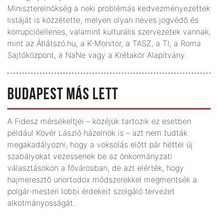
Miniszterelnökség a neki problémás kedvezményezettek
listáját is közzétette, melyen olyan neves jogvédő és
korrupcióellenes, valamint kulturális szervezetek vannak,
mint az Átlátszó.hu, a K-Monitor, a TASZ, a TI, a Roma
Sajtóközpont, a NaNe vagy a Krétakör Alapítvány.
BUDAPEST MÁS LETT
A Fidesz mérsékeltjei – közéjük tartozik ez esetben
például Kövér László házelnök is – azt nem tudták
megakadályozni, hogy a voksolás előtt pár héttel új
szabályokat vezessenek be az önkormányzati
választásokon a fővárosban, de azt elérték, hogy
hajmeresztő unortodox módszerekkel megmentsék a
polgár-mesteri lobbi érdekeit szolgáló tervezet
alkotmányosságát.