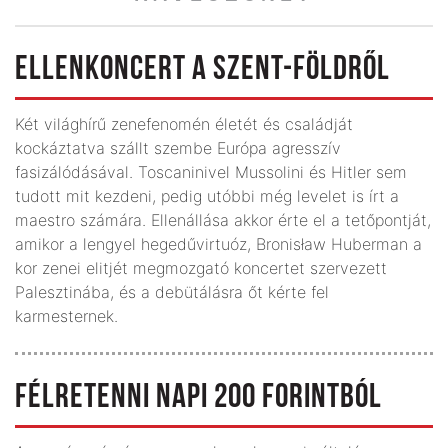
ELLENKONCERT A SZENT-FÖLDRŐL
Két világhírű zenefenomén életét és családját
kockáztatva szállt szembe Európa agresszív
fasizálódásával. Toscaninivel Mussolini és Hitler sem
tudott mit kezdeni, pedig utóbbi még levelet is írt a
maestro számára. Ellenállása akkor érte el a tetőpontját,
amikor a lengyel hegedűvirtuóz, Bronisław Huberman a
kor zenei elitjét megmozgató koncertet szervezett
Palesztinába, és a debütálásra őt kérte fel
karmesternek.
FÉLRETENNI NAPI 200 FORINTBÓL