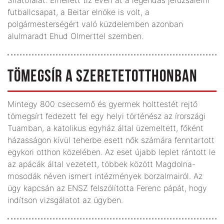
futballcsapat, a Beitar elnöke is volt, a
polgármesterségért való küzdelemben azonban
alulmaradt Ehud Olmerttel szemben.
TÖMEGSÍR A SZERETETOTTHONBAN
Mintegy 800 csecsemő és gyermek holttestét rejtő
tömegsírt fedezett fel egy helyi történész az írországi
Tuamban, a katolikus egyház által üzemeltett, főként
házasságon kívül teherbe esett nők számára fenntartott
egykori otthon közelében. Az eset újabb leplet rántott le
az apácák által vezetett, többek között Magdolna-
mosodák néven ismert intézmények borzalmairól. Az
ügy kapcsán az ENSZ felszólította Ferenc pápát, hogy
indítson vizsgálatot az ügyben.