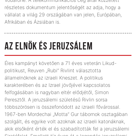
részletes dokumentum jelentőségét az adja, hogy a
vállalat a világ 29 országában van jelen, Európában,
Afrikában és Ázsiában is.
AZ ELNÖK ÉS JERUZSÁLEM
Éles kampányt követően a 71 éves veterán Likud-
politikust, Reuven „Rubi” Rivlint választotta
államelnöknek az izraeli Kneszet. A politikus
karakterében és az Izrael jövőjével kapcsolatos
felfogásában is nagyban eltér elődjétől, Simon
Peresztől. A jeruzsálemi születésű Rivlin sorsa
többszörösen is összefonódott az izraeli fővárossal.
1967-ben Mordechai „Motta” Gur tábornok osztagában
szolgált, és egyike volt azoknak az izraeli katonáknak,
akik elsőként érték el és szabadították fel a jeruzsálemi
Siratófalat. Emellett tíz éven át a legendás jeruzsálemi