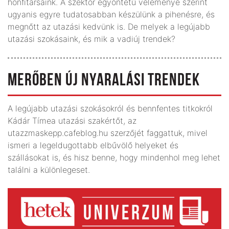
honfitársaink. A szektor egyöntetű véleménye szerint
ugyanis egyre tudatosabban készülünk a pihenésre, és
megnőtt az utazási kedvünk is. De melyek a legújabb
utazási szokásaink, és mik a vadiúj trendek?
MERŐBEN ÚJ NYARALÁSI TRENDEK
A legújabb utazási szokásokról és bennfentes titkokról
Kádár Tímea utazási szakértőt, az
utazzmaskepp.cafeblog.hu szerzőjét faggattuk, mivel
ismeri a legeldugottabb elbűvölő helyeket és
szállásokat is, és hisz benne, hogy mindenhol meg lehet
találni a különlegeset.