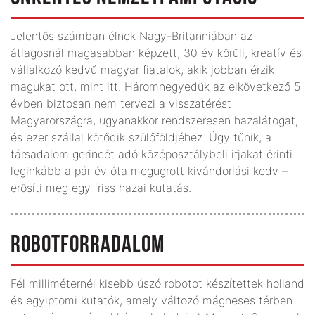
Jelentős számban élnek Nagy-Britanniában az
átlagosnál magasabban képzett, 30 év körüli, kreatív és
vállalkozó kedvű magyar fiatalok, akik jobban érzik
magukat ott, mint itt. Háromnegyedük az elkövetkező 5
évben biztosan nem tervezi a visszatérést
Magyarországra, ugyanakkor rendszeresen hazalátogat,
és ezer szállal kötődik szülőföldjéhez. Úgy tűnik, a
társadalom gerincét adó középosztálybeli ifjakat érinti
leginkább a pár év óta megugrott kivándorlási kedv –
erősíti meg egy friss hazai kutatás.
ROBOTFORRADALOM
Fél milliméternél kisebb úszó robotot készítettek holland
és egyiptomi kutatók, amely változó mágneses térben