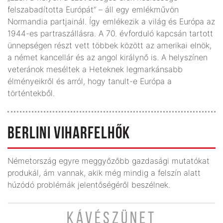
felszabadította Európát” – áll egy emlékművön
Normandia partjainál. Így emlékezik a világ és Európa az
1944-es partraszállásra. A 70. évforduló kapcsán tartott
ünnepségen részt vett többek között az amerikai elnök,
a német kancellár és az angol királynő is. A helyszínen
veteránok meséltek a Heteknek legmarkánsabb
élményeikről és arról, hogy tanult-e Európa a
történtekből.
BERLINI VIHARFELHŐK
Németország egyre meggyőzőbb gazdasági mutatókat
produkál, ám vannak, akik még mindig a felszín alatt
húzódó problémák jelentőségéről beszélnek.
KÁVÉSZÜNET