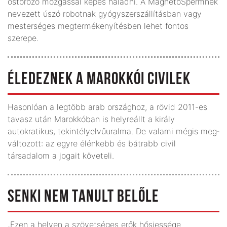
ostorozó mozgással képes haladni. A MagnetoSpermnek
nevezett úszó robotnak gyógyszerszállításban vagy
mesterséges megtermékenyítésben lehet fontos
szerepe.
ÉLEDEZNEK A MAROKKÓI CIVILEK
Hasonlóan a legtöbb arab ország­hoz, a rövid 2011-es
tavasz után Marokkó­ban is helyreállt a király
autokratikus, tekintélyelvűuralma. De valami mégis meg­
változott: az egyre élénkebb és bátrabb civil
társadalom a jogait követeli.
SENKI NEM TANULT BELŐLE
„Ezen a helyen a szövetséges erők hősiessége