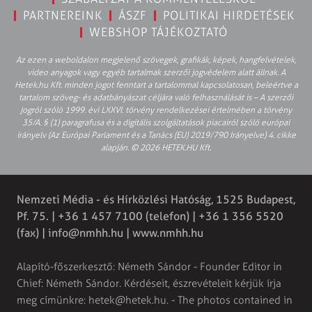
PARTNEREINK
ÁSZF
POLITIKAI HIRDETÉSEK
WEBSHOP TÁJÉKOZTATÓ
Az ezen a weboldalon megjelenő szövegek, grafikák, képek, hangfelvételek,
video anyagok vagy egyéb tartalmak szerzői jogvédelem alatt állnak. A
Hetek.hu Kft. minden jogot fenntart a tartalommal kapcsolatosan, beleértve a
tartalom szöveg- és adatbányászat céljára való felhasználását is – A szerzői
jogról szóló 1999. évi LXXVI. törvény rendelkezései értelmében a törvény
35/A. § (1) paragrafusa és a digitális szolgáltatások piacairól szóló európai
irányelv (Az Európai Parlament és a Tanács (EU) 2019/790 Irányelve) 4. cikke
alapján. © 2026 HETEK.HU Kft.
Nemzeti Média - és Hírközlési Hatóság, 1525 Budapest,
Pf. 75. | +36 1 457 7100 (telefon) | +36 1 356 5520
(fax) |
info@nmhh.hu
| www.nmhh.hu
Alapító-főszerkesztő: Németh Sándor - Founder Editor in
Chief: Németh Sándor. Kérdéseit, észrevételeit kérjük írja
meg címünkre:
hetek@hetek.hu
. - The photos contained in