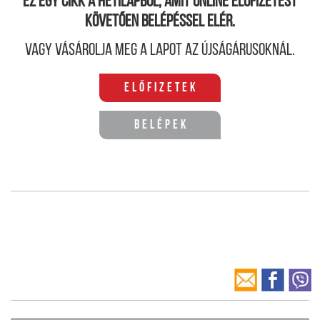
Ez egy cikk a hetilapból, amit online előfizetést
követően belépéssel elér.
Vagy vásárolja meg a lapot az újságárusoknál.
Előfizetek
Belépek