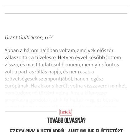
Grant Gullickson, USA
Abban a három hajóban voltam, amelyek először
válaszoltak a tüzelésre. Hetven évvel később jöttem
vissza, és most tudatosul bennem, mennyire fontos
volt a partraszállás napja, és nem csak a
Szövetségesek szempontjából, hanem egész
Európának. Ha akkor sikerült volna visszaverni minket,
nem tudom, mi történt volna. Arra a kilencezer
amerikaira gondolok, akik itt haltak meg, és büszke
vagyok, hogy a most élő generációk egy boldog és
gyönyörű országban élhetnek.
Tovább olvasná?