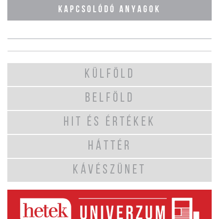
KAPCSOLÓDÓ ANYAGOK
KÜLFÖLD
BELFÖLD
HIT ÉS ÉRTÉKEK
HÁTTÉR
KÁVÉSZÜNET