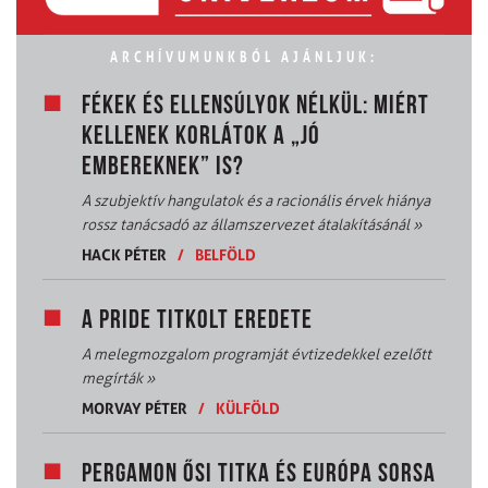
ARCHÍVUMUNKBÓL AJÁNLJUK:
FÉKEK ÉS ELLENSÚLYOK NÉLKÜL: MIÉRT
KELLENEK KORLÁTOK A „JÓ
EMBEREKNEK” IS?
A szubjektív hangulatok és a racionális érvek hiánya
rossz tanácsadó az államszervezet átalakításánál
»
HACK PÉTER
/
BELFÖLD
A PRIDE TITKOLT EREDETE
A melegmozgalom programját évtizedekkel ezelőtt
megírták
»
MORVAY PÉTER
/
KÜLFÖLD
PERGAMON ŐSI TITKA ÉS EURÓPA SORSA