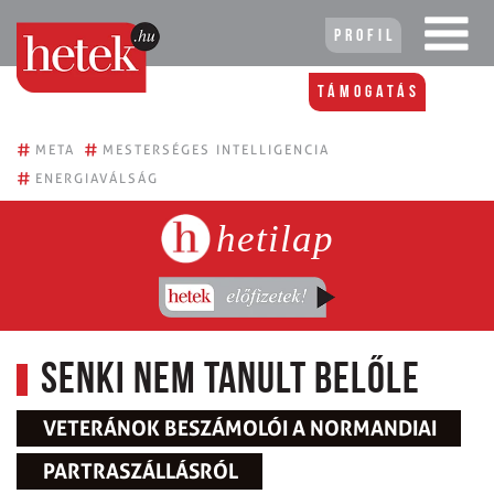
Profil
Támogatás
#
#
META
MESTERSÉGES INTELLIGENCIA
#
ENERGIAVÁLSÁG
hetilap
Senki nem tanult belőle
VETERÁNOK BESZÁMOLÓI A NORMANDIAI
PARTRASZÁLLÁSRÓL