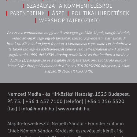
SZABÁLYZAT A KOMMENTELÉSRŐL
PARTNEREINK
ÁSZF
POLITIKAI HIRDETÉSEK
WEBSHOP TÁJÉKOZTATÓ
Az ezen a weboldalon megjelenő szövegek, grafikák, képek, hangfelvételek,
video anyagok vagy egyéb tartalmak szerzői jogvédelem alatt állnak. A
Hetek.hu Kft. minden jogot fenntart a tartalommal kapcsolatosan, beleértve a
tartalom szöveg- és adatbányászat céljára való felhasználását is – A szerzői
jogról szóló 1999. évi LXXVI. törvény rendelkezései értelmében a törvény
35/A. § (1) paragrafusa és a digitális szolgáltatások piacairól szóló európai
irányelv (Az Európai Parlament és a Tanács (EU) 2019/790 Irányelve) 4. cikke
alapján. © 2026 HETEK.HU Kft.
Nemzeti Média - és Hírközlési Hatóság, 1525 Budapest,
Pf. 75. | +36 1 457 7100 (telefon) | +36 1 356 5520
(fax) |
info@nmhh.hu
| www.nmhh.hu
Alapító-főszerkesztő: Németh Sándor - Founder Editor in
Chief: Németh Sándor. Kérdéseit, észrevételeit kérjük írja