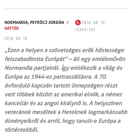
NORMANDIA,
PETRŐCZ JORDÁN
/
2014. 06. 13.
HÁTTÉR
(XVIII/24)
2014. 06. 19.
„Ezen a helyen a szövetséges erők hősiessége
felszabadította Európát” – áll egy emlékművön
Normandia partjainál. Így emlékezik a világ és
Európa az 1944-es partraszállásra. A 70.
évforduló kapcsán tartott ünnepségen részt
vett többek között az amerikai elnök, a német
kancellár és az angol királynő is. A helyszínen
veteránok meséltek a Heteknek legmarkánsabb
élményeikről és arról, hogy tanult-e Európa a
történtekből.