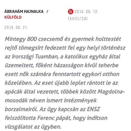
ÁBRAHÁM HAJNALKA
/
2014. 06. 13.
KÜLFÖLD
(XVIII/24)
2014. 06. 21.
Mintegy 800 csecsemő és gyermek holttestét
rejtő tömegsírt fedezett fel egy helyi történész
az írországi Tuamban, a katolikus egyház által
üzemeltett, főként házasságon kívül teherbe
esett nők számára fenntartott egykori otthon
közelében. Az eset újabb leplet rántott le az
apácák által vezetett, többek között Magdolna-
mosodák néven ismert intézmények
borzalmairól. Az ügy kapcsán az ENSZ
felszólította Ferenc pápát, hogy indítson
vizsgálatot az ügyben.