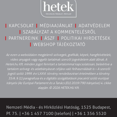
KAPCSOLAT
MÉDIAAJÁNLAT
ADATVÉDELEM
SZABÁLYZAT A KOMMENTELÉSRŐL
PARTNEREINK
ÁSZF
POLITIKAI HIRDETÉSEK
WEBSHOP TÁJÉKOZTATÓ
Az ezen a weboldalon megjelenő szövegek, grafikák, képek, hangfelvételek,
video anyagok vagy egyéb tartalmak szerzői jogvédelem alatt állnak. A
Hetek.hu Kft. minden jogot fenntart a tartalommal kapcsolatosan, beleértve a
tartalom szöveg- és adatbányászat céljára való felhasználását is – A szerzői
jogról szóló 1999. évi LXXVI. törvény rendelkezései értelmében a törvény
35/A. § (1) paragrafusa és a digitális szolgáltatások piacairól szóló európai
irányelv (Az Európai Parlament és a Tanács (EU) 2019/790 Irányelve) 4. cikke
alapján. © 2026 HETEK.HU Kft.
Nemzeti Média - és Hírközlési Hatóság, 1525 Budapest,
Pf. 75. | +36 1 457 7100 (telefon) | +36 1 356 5520