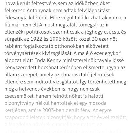
hova került féltestvére, sem az időközben őket
felkereső Antonynak nem adtak felvilágosítást
édesanyja kilétéről. Mire végül találkozhattak volna, a
fiú már nem élt.
A most megtalált tömegsír az ír
ellenzéki politikusok szerint csak a jéghegy csúcsa, és
sürgetik az 1922 és 1996 között közel 30 ezer nőt
rabként foglalkoztató otthonokban elkövetett
törvénysértések kivizsgálását. A ma élő ezer egykori
áldozat előtt Enda Kenny miniszterelnök tavaly kissé
kényszeredett bocsánatkérésében elismerte ugyan az
állam szerepét, amely az elmarasztaló jelentések
ellenére sem indított vizsgálatot. Így történhetett meg
még a hetvenes években is, hogy nemcsak
csecsemőket, hanem felnőtt nőket is halotti
bizonyítvány nélkül hantoltak el egy mosoda
kertjében, amire 2003-ban derült fény. Az egyre
szaporodó leletek bizonyítják, hogy a tíz évvel ezelőtt,
A Magdolna nővérek címmel bemutatott, az
otthonokban élők kiszolgáltatottságáról tanúskodó