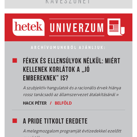
KÁVÉSZÜNET
ARCHÍVUMUNKBÓL AJÁNLJUK:
FÉKEK ÉS ELLENSÚLYOK NÉLKÜL: MIÉRT
KELLENEK KORLÁTOK A „JÓ
EMBEREKNEK” IS?
A szubjektív hangulatok és a racionális érvek hiánya
rossz tanácsadó az államszervezet átalakításánál
»
HACK PÉTER
/
BELFÖLD
A PRIDE TITKOLT EREDETE
A melegmozgalom programját évtizedekkel ezelőtt