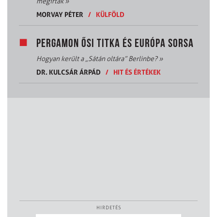
megírták
»
MORVAY PÉTER
/
KÜLFÖLD
PERGAMON ŐSI TITKA ÉS EURÓPA SORSA
Hogyan került a „Sátán oltára” Berlinbe?
»
DR. KULCSÁR ÁRPÁD
/
HIT ÉS ÉRTÉKEK
HIRDETÉS