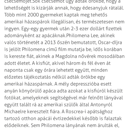
csecsemőjét.
Sok csecsemőt úgy adtak örökbe, hogy a
lehetőségét is kizárják annak, hogy édesanyjuk rátalál.
Több mint 2000 gyermeket kaptak meg tehetős
amerikai házaspárok illegálisan, és természetesen nem
ingyen. Egy-egy gyermek után 2-3 ezer dollárt fizettek
adományként az apácáknak.
Philomena Lee, akinek
valós történetét a 2013 őszén bemutatott, Oscar-díjra
is jelölt Philomena című film mutatja be, idős korában
is kereste fiát, akinek a Magdolna nővérek mosodáiban
adott életet. A kisfiút, akivel három és fél éven át
naponta csak egy órára lehetett együtt, minden
előzetes tájékoztatás nélkül adták örökbe egy
amerikai házaspárnak. A mély depresszióba esett
anyán könyörülő apáca adta azokat a kisfiúról készült
fotókat, amelyeknek segítségével már felnőtt lányával
együtt talált rá az amerikai szülők által Antonyról
Michaelre keresztelt fiára. A Roscrea-i apátsághoz
tartozó otthon apácái évtizedekkel később is falaztak
elődeiknek. Sem Philomena lányának nem árulták el,