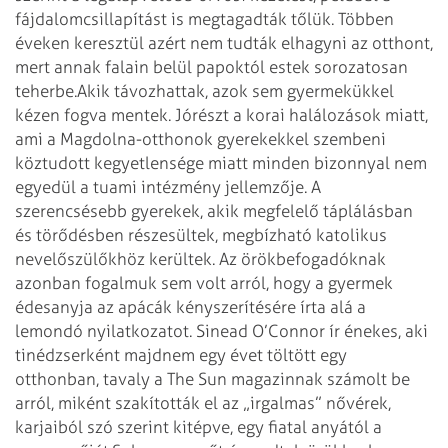
fájdalomcsillapítást is megtagadták tőlük. Többen
éveken keresztül azért nem tudták elhagyni az otthont,
mert annak falain belül papoktól estek sorozatosan
teherbe.
Akik távozhattak, azok sem gyermekükkel
kézen fogva mentek. Jórészt a korai halálozások miatt,
ami a Magdolna-otthonok gyerekekkel szembeni
köztudott kegyetlensége miatt minden bizonnyal nem
egyedül a tuami intézmény jellemzője. A
szerencsésebb gyerekek, akik megfelelő táplálásban
és törődésben részesültek, megbízható katolikus
nevelőszülőkhöz kerültek. Az örökbefogadóknak
azonban fogalmuk sem volt arról, hogy a gyermek
édesanyja az apácák kényszerítésére írta alá a
lemondó nyilatkozatot. Sinead O’Connor ír énekes, aki
tinédzserként majdnem egy évet töltött egy
otthonban, tavaly a The Sun magazinnak számolt be
arról, miként szakították el az „irgalmas” nővérek,
karjaiból szó szerint kitépve, egy fiatal anyától a