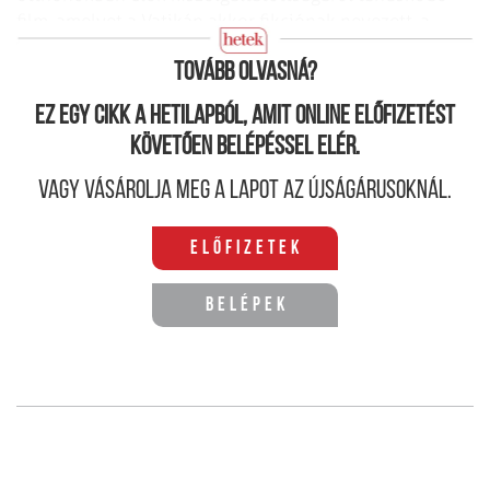
film, amelyet a Vatikán akkor fikciónak nevezett, a
valóságon alapszik.
Tovább olvasná?
Ez egy cikk a hetilapból, amit online előfizetést
követően belépéssel elér.
Vagy vásárolja meg a lapot az újságárusoknál.
Előfizetek
Belépek