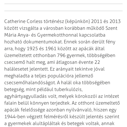
Catherine Corless történész (képünkön) 2011 és 2013
között vizsgálta a városban korábban működő Szent
Mária Anya- és Gyermekotthonnal kapcsolatba
hozható dokumentumokat. Ennek során derült fény
arra, hogy 1925 és 1961 között az apácák által
üzemeltetett otthonban 796 gyermek, többségében
csecsemő halt meg, ami átlagosan évente 22
halálesetet jelentett. Ez arányait tekintve jóval
meghaladta a teljes populációra jellemző
csecsemőhalandóságot.
A halál oka többségében
betegség, mint például tuberkulózis,
agyhártyagyulladás volt, melyek kórokozói az intézet
falain belül könnyen terjedtek. Az otthont üzemeltető
apácák felelőssége azonban nyilvánvaló, hiszen egy
1944-ben végzett felmérésről készült jelentés szerint
a gyermekek alultápláltak és betegek voltak, annak