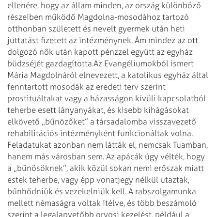
ellenére, hogy az állam minden, az ország különböző
részeiben működő Magdolna-mosodához tartozó
otthonban született és nevelt gyermek után heti
juttatást fizetett az intézménynek. Ám mindez az ott
dolgozó nők után kapott pénzzel együtt az egyház
büdzséjét gazdagította.
Az Evangéliumokból ismert
Mária Magdolnáról elnevezett, a katolikus egyház által
fenntartott mosodák az eredeti terv szerint
prostituáltakat vagy a házasságon kívüli kapcsolatból
teherbe esett lányanyákat, és kisebb kihágásokat
elkövető „bűnözőket” a társadalomba visszavezető
rehabilitációs intézményként funkcionáltak volna.
Feladatukat azonban nem látták el, nemcsak Tuamban,
hanem más városban sem. Az apácák úgy vélték, hogy
a „bűnösöknek”, akik közül sokan nemi erőszak miatt
estek teherbe, vagy épp vonatjegy nélkül utaztak,
bűnhődniük és vezekelniük kell. A rabszolgamunka
mellett némaságra voltak ítélve, és több beszámoló
szerint a legalapvetőbb orvosi kezelést, például a