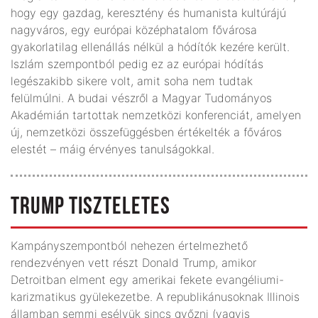
hogy egy gazdag, keresztény és humanista kultúrájú
nagyváros, egy európai középhatalom fővárosa
gyakorlatilag ellenállás nélkül a hódítók kezére került.
Iszlám szempontból pedig ez az európai hódítás
legészakibb sikere volt, amit soha nem tudtak
felülmúlni. A budai vészről a Magyar Tudományos
Akadémián tartottak nemzetközi konferenciát, amelyen
új, nemzetközi összefüggésben értékelték a főváros
elestét – máig érvényes tanulságokkal.
TRUMP TISZTELETES
Kampányszempontból nehezen értelmezhető
rendezvényen vett részt Donald Trump, amikor
Detroitban elment egy amerikai fekete evangéliumi-
karizmatikus gyülekezetbe. A republikánusoknak Illinois
államban semmi esélyük sincs győzni (vagyis