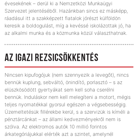
évesekének – derül ki a Nemzetközi Munkaügyi
Szervezet jelentéséből. Hazánkban sincs ez másképp,
ráadásul itt a szakképzett fiatalok jórészt külföldön
keresik a boldogulást, míg a kevéssé iskolázottak jó, ha
az alkalmi munka és a közmunka közül választhatnak.
AZ IGAZI REZSICSÖKKENTÉS
Nincsen kipufogójuk (nem szennyezik a levegőt), nincs
bennük kuplung, sebváltó, önindító, porlasztó – s az
elüszkösödött gyertyákat sem kell soha cserélni
bennük. Induláskor nem kell melegíteni a motort, mégis
teljes nyomatékkal gyorsul egészen a végsebességig.
Üzemeltetésük fillérekbe kerül, s a szervizük is kíméli a
pénztárcánkat – az állami kedvezményekről nem is
szólva. Az elektromos autók 10 millió forintos
árkategóriájukkal elérték azt a szintet, amelynél