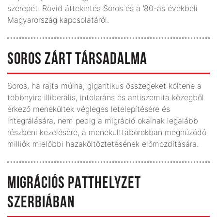
szerepét. Rövid áttekintés Soros és a ’80-as évekbeli
Magyarország kapcsolatáról.
SOROS ZÁRT TÁRSADALMA
Soros, ha rajta múlna, gigantikus összegeket költene a
többnyire illiberális, intoleráns és antiszemita közegből
érkező menekültek végleges letelepítésére és
integrálására, nem pedig a migráció okainak legalább
részbeni kezelésére, a menekülttáborokban meghúzódó
milliók mielőbbi hazaköltöztetésének előmozdítására.
MIGRÁCIÓS PATTHELYZET
SZERBIÁBAN