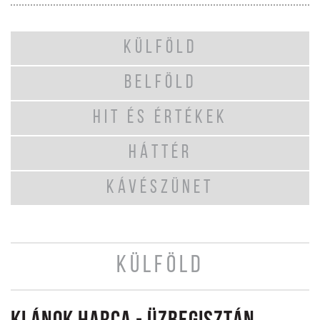
KÜLFÖLD
BELFÖLD
HIT ÉS ÉRTÉKEK
HÁTTÉR
KÁVÉSZÜNET
KÜLFÖLD