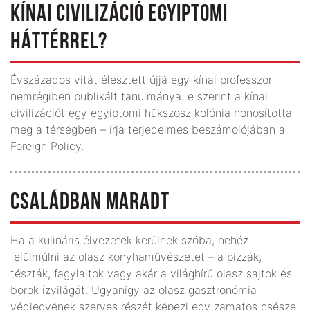
KÍNAI CIVILIZÁCIÓ EGYIPTOMI
HÁTTÉRREL?
Évszázados vitát élesztett újjá egy kínai professzor
nemrégiben publikált tanulmánya: e szerint a kínai
civilizációt egy egyiptomi hükszosz kolónia honosította
meg a térségben – írja terjedelmes beszámolójában a
Foreign Policy.
CSALÁDBAN MARADT
Ha a kulináris élvezetek kerülnek szóba, nehéz
felülmúlni az olasz konyhaművészetet – a pizzák,
tészták, fagylaltok vagy akár a világhírű olasz sajtok és
borok ízvilágát. Ugyanígy az olasz gasztronómia
védjegyének szerves részét képezi egy zamatos csésze