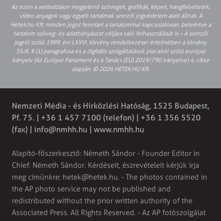
Az ezen a weboldalon megjelenő szövegek, grafikák, képek, hangfelvételek,
video anyagok vagy egyéb tartalmak szerzői jogvédelem alatt állnak. A
Hetek.hu Kft. minden jogot fenntart a tartalommal kapcsolatosan, beleértve a
tartalom szöveg- és adatbányászat céljára való felhasználását is – A szerzői
jogról szóló 1999. évi LXXVI. törvény rendelkezései értelmében a törvény
35/A. § (1) paragrafusa és a digitális szolgáltatások piacairól szóló európai
irányelv (Az Európai Parlament és a Tanács (EU) 2019/790 Irányelve) 4. cikke
alapján. © 2026 HETEK.HU Kft.
Nemzeti Média - és Hírközlési Hatóság, 1525 Budapest,
Pf. 75. | +36 1 457 7100 (telefon) | +36 1 356 5520
(fax) |
info@nmhh.hu
| www.nmhh.hu
Alapító-főszerkesztő: Németh Sándor - Founder Editor in
Chief: Németh Sándor. Kérdéseit, észrevételeit kérjük írja
meg címünkre:
hetek@hetek.hu
. - The photos contained in
the AP photo service may not be published and
redistributed without the prior written authority of the
Associated Press. All Rights Reserved. - Az AP fotószolgálat