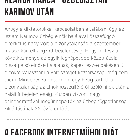
KLÁNOK HARCA - ÜZBEGISZTÁN
KARIMOV UTÁN
Ahogy a diktátorokkal kapcsolatban általában, úgy az
Iszlam Karimov üzbég elnök halálával összefüggő
hírekkel is nagy volt a bizonytalanság a szeptember
másodikán elhangzott bejelentésig. Hogy mi lesz a
következménye az egyik legnépesebb közép-ázsiai
ország első elnöke halálának, képes lesz-e békésen új
elnököt választani a volt szovjet köztársaság, még nem
tudni. Mindenesetre csaknem egy hétig tartott a
bizonytalanság az elnök rosszullétéről szóló hírek után a
halálhír bejelentéséig. Közben viszont nagy
csinnadrattával megünnepelték az üzbég függetlenség
kikiáltásának 25. évfordulóját.
A FACEBOOK INTERNETMŰHOLDJÁT