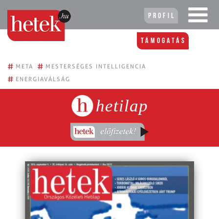
Profil
Támogatás
#
#
META
MESTERSÉGES INTELLIGENCIA
#
ENERGIAVÁLSÁG
hetilap