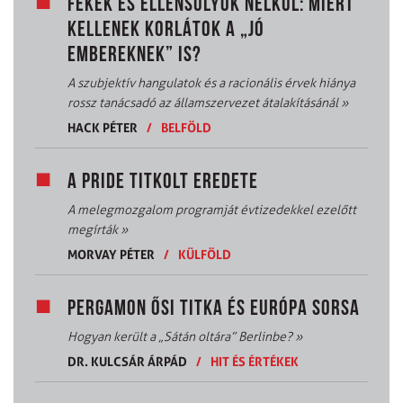
FÉKEK ÉS ELLENSÚLYOK NÉLKÜL: MIÉRT
KELLENEK KORLÁTOK A „JÓ
EMBEREKNEK” IS?
A szubjektív hangulatok és a racionális érvek hiánya
rossz tanácsadó az államszervezet átalakításánál
»
HACK PÉTER
/
BELFÖLD
A PRIDE TITKOLT EREDETE
A melegmozgalom programját évtizedekkel ezelőtt
megírták
»
MORVAY PÉTER
/
KÜLFÖLD
PERGAMON ŐSI TITKA ÉS EURÓPA SORSA
Hogyan került a „Sátán oltára” Berlinbe?
»
DR. KULCSÁR ÁRPÁD
/
HIT ÉS ÉRTÉKEK