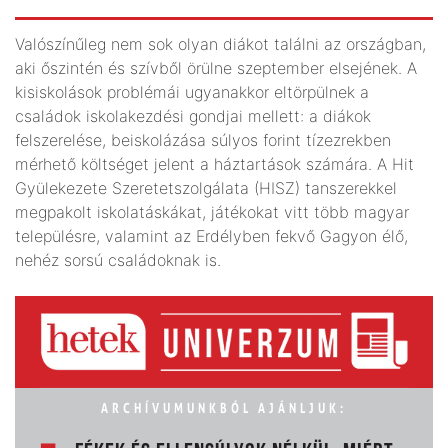
Valószínűleg nem sok olyan diákot találni az országban,
aki őszintén és szívből örülne szeptember elsejének. A
kisiskolások problémái ugyanakkor eltörpülnek a
családok iskolakezdési gondjai mellett: a diákok
felszerelése, beiskolázása súlyos forint tízezrekben
mérhető költséget jelent a háztartások számára. A Hit
Gyülekezete Szeretetszolgálata (HISZ) tanszerekkel
megpakolt iskolatáskákat, játékokat vitt több magyar
településre, valamint az Erdélyben fekvő Gagyon élő,
nehéz sorsú családoknak is.
ARCHÍVUMUNKBÓL AJÁNLJUK: