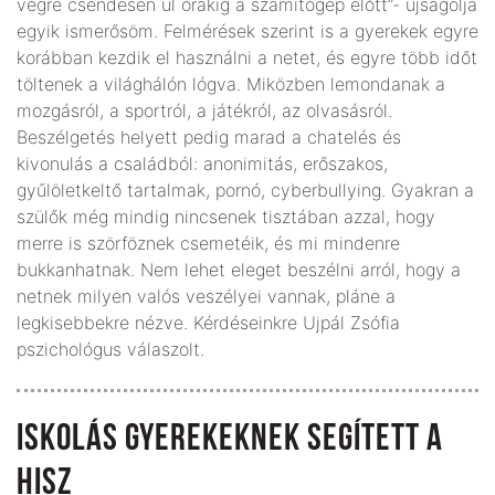
végre csendesen ül órákig a számítógép előtt”- újságolja
egyik ismerősöm. Felmérések szerint is a gyerekek egyre
korábban kezdik el használni a netet, és egyre több időt
töltenek a világhálón lógva. Miközben lemondanak a
mozgásról, a sportról, a játékról, az olvasásról.
Beszélgetés helyett pedig marad a chatelés és
kivonulás a családból: anonimitás, erőszakos,
gyűlöletkeltő tartalmak, pornó, cyberbullying. Gyakran a
szülők még mindig nincsenek tisztában azzal, hogy
merre is szörföznek csemetéik, és mi mindenre
bukkanhatnak. Nem lehet eleget beszélni arról, hogy a
netnek milyen valós veszélyei vannak, pláne a
legkisebbekre nézve. Kérdéseinkre Ujpál Zsófia
pszichológus válaszolt.
ISKOLÁS GYEREKEKNEK SEGÍTETT A
HISZ