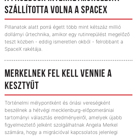
SZÁLLÍTOTTA VOLNA A SPACEX
Pillanatok alatt porrá égett több mint kétszáz millió
dollárnyi űrtechnika, amikor egy rutinrepülést megelőző
teszt közben - eddig ismeretlen okból - felrobbant a
SpaceX rakétája.
MERKELNEK FEL KELL VENNIE A
KESZTYŰT
Történelmi mélypontként és óriási vereségként
beszélnek a hétvégi mecklenburg-előpomerániai
tartományi választás eredményeiről, amelyek újabb
figyelmeztető jelként szolgálhatnak Angela Merkel
számára, hogy a migrációval kapcsolatos jelenlegi