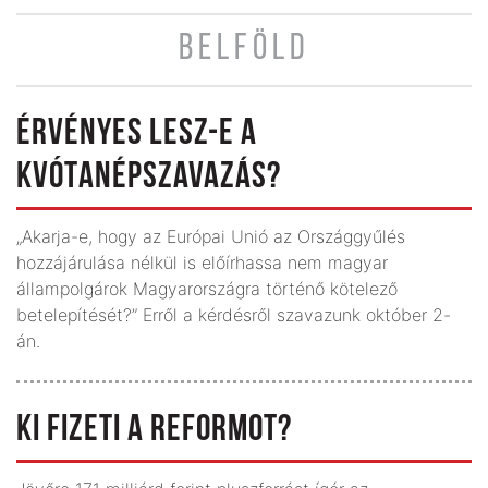
BELFÖLD
ÉRVÉNYES LESZ-E A
KVÓTANÉPSZAVAZÁS?
„Akarja-e, hogy az Európai Unió az Országgyűlés
hozzájárulása nélkül is előírhassa nem magyar
állampolgárok Magyarországra történő kötelező
betelepítését?” Erről a kérdésről szavazunk október 2-
án.
KI FIZETI A REFORMOT?