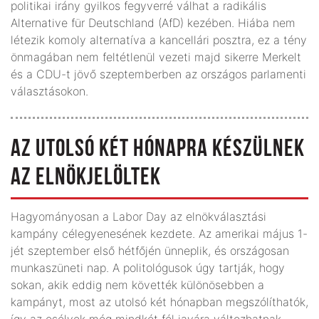
politikai irány gyilkos fegyverré válhat a radikális
Alternative für Deutschland (AfD) kezében. Hiába nem
létezik komoly alternatíva a kancellári posztra, ez a tény
önmagában nem feltétlenül vezeti majd sikerre Merkelt
és a CDU-t jövő szeptemberben az országos parlamenti
választásokon.
AZ UTOLSÓ KÉT HÓNAPRA KÉSZÜLNEK
AZ ELNÖKJELÖLTEK
Hagyományosan a Labor Day az elnökválasztási
kampány célegyenesének kezdete. Az amerikai május 1-
jét szeptember első hétfőjén ünneplik, és országosan
munkaszüneti nap. A politológusok úgy tartják, hogy
sokan, akik eddig nem követték különösebben a
kampányt, most az utolsó két hónapban megszólíthatók,
így az esélyek még mindkét fél javára változhatnak.