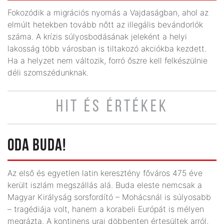
Fokozódik a migrációs nyomás a Vajdaságban, ahol az
elmúlt hetekben tovább nőtt az illegális bevándorlók
száma. A krízis súlyosbodásának jeleként a helyi
lakosság több városban is tiltakozó akciókba kezdett.
Ha a helyzet nem változik, forró őszre kell felkészülnie
déli szomszédunknak.
HIT ÉS ÉRTÉKEK
ODA BUDA!
Az első és egyetlen latin keresztény főváros 475 éve
került iszlám megszállás alá. Buda eleste nemcsak a
Magyar Királyság sorsfordító – Mohácsnál is súlyosabb
– tragédiája volt, hanem a korabeli Európát is mélyen
megrázta. A kontinens urai döbbenten értesültek arról,