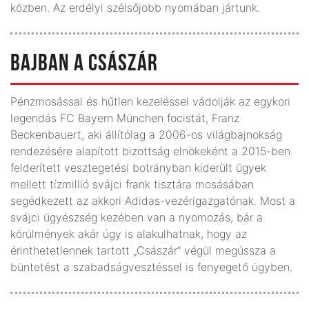
közben. Az erdélyi szélsőjobb nyomában jártunk.
BAJBAN A CSÁSZÁR
Pénzmosással és hűtlen kezeléssel vádolják az egykori
legendás FC Bayern München focistát, Franz
Beckenbauert, aki állítólag a 2006-os világbajnokság
rendezésére alapított bizottság elnökeként a 2015-ben
felderített vesztegetési botrányban kiderült ügyek
mellett tízmillió svájci frank tisztára mosásában
segédkezett az akkori Adidas-vezérigazgatónak. Most a
svájci ügyészség kezében van a nyomozás, bár a
körülmények akár úgy is alakulhatnak, hogy az
érinthetetlennek tartott „Császár” végül megússza a
büntetést a szabadságvesztéssel is fenyegető ügyben.