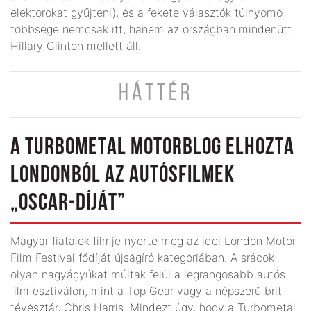
elektorokat gyűjteni), és a fekete választók túlnyomó
többsége nemcsak itt, hanem az országban mindenütt
Hillary Clinton mellett áll.
HÁTTÉR
A TURBOMETAL MOTORBLOG ELHOZTA
LONDONBÓL AZ AUTÓSFILMEK
„OSCAR-DÍJÁT”
Magyar fiatalok filmje nyerte meg az idei London Motor
Film Festival fődíját újságíró kategóriában. A srácok
olyan nagyágyúkat múltak felül a legrangosabb autós
filmfesztiválon, mint a Top Gear vagy a népszerű brit
tévésztár, Chris Harris. Mindezt úgy, hogy a Turbometal