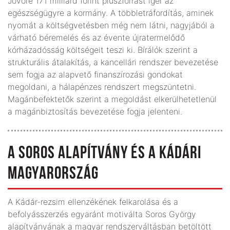
Jövőre 171 milliárd forint pluszforrást ígér az
egészségügyre a kormány. A többletráfordítás, aminek
nyomát a költségvetésben még nem látni, nagyjából a
várható béremelés és az évente újratermelődő
kórházadósság költségeit teszi ki. Bírálók szerint a
strukturális átalakítás, a kancellári rendszer bevezetése
sem fogja az alapvető finanszírozási gondokat
megoldani, a hálapénzes rendszert megszüntetni.
Magánbefektetők szerint a megoldást elkerülhetetlenül
a magánbiztosítás bevezetése fogja jelenteni.
A SOROS ALAPÍTVÁNY ÉS A KÁDÁRI
MAGYARORSZÁG
A Kádár-rezsim ellenzékének felkarolása és a
befolyásszerzés egyaránt motiválta Soros György
alapítványának a magyar rendszerváltásban betöltött