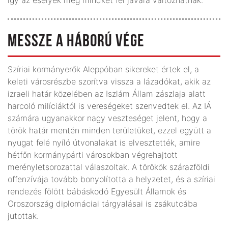
MESSZE A HÁBORÚ VÉGE
Szíriai kormányerők Aleppóban sikereket értek el, a
keleti városrészbe szorítva vissza a lázadókat, akik az
izraeli határ közelében az Iszlám Állam zászlaja alatt
harcoló milíciáktól is vereségeket szenvedtek el. Az IÁ
számára ugyanakkor nagy veszteséget jelent, hogy a
török határ mentén minden területüket, ezzel együtt a
nyugat felé nyíló útvonalakat is elvesztették, amire
hétfőn kormánypárti városokban végrehajtott
merényletsorozattal válaszoltak. A törökök szárazföldi
offenzí­vája tovább bonyolította a helyzetet, és a szíriai
rendezés fölött bábáskodó Egyesült Államok és
Oroszország diplomáciai tárgya­lásai is zsákutcába
jutottak.