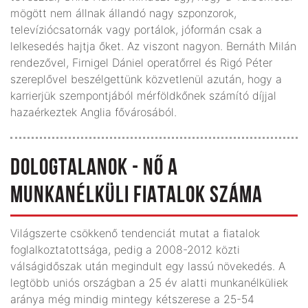
mögött nem állnak állandó nagy szponzorok,
televíziócsatornák vagy portálok, jóformán csak a
lelkesedés hajtja őket. Az viszont nagyon. Bernáth Milán
rendezővel, Firnigel Dániel operatőrrel és Rigó Péter
szereplővel beszélgettünk közvetlenül azután, hogy a
karrierjük szempontjából mérföldkőnek számító díjjal
hazaérkeztek Anglia fővárosából.
DOLOGTALANOK - NŐ A
MUNKANÉLKÜLI FIATALOK SZÁMA
Világszerte csökkenő tendenciát mutat a fiatalok
foglalkoztatottsága, pedig a 2008-2012 közti
válságidőszak után megindult egy lassú növekedés. A
legtöbb uniós országban a 25 év alatti munkanélküliek
aránya még mindig mintegy kétszerese a 25-54