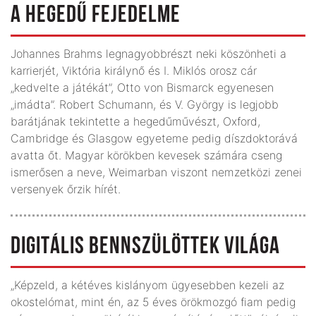
A HEGEDŰ FEJEDELME
Johannes Brahms legnagyobbrészt neki köszönheti a
karrierjét, Viktória királynő és I. Miklós orosz cár
„kedvelte a játékát”, Otto von Bismarck egyenesen
„imádta”. Robert Schumann, és V. György is legjobb
barátjának tekintette a hegedűművészt, Oxford,
Cambridge és Glasgow egyeteme pedig díszdoktorává
avatta őt. Magyar körökben kevesek számára cseng
ismerősen a neve, Weimarban viszont nemzetközi zenei
versenyek őrzik hírét.
DIGITÁLIS BENNSZÜLÖTTEK VILÁGA
„Képzeld, a kétéves kislányom ügyesebben kezeli az
okostelómat, mint én, az 5 éves örökmozgó fiam pedig