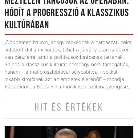
MEZTELEN TÁNCOSOK AZ OPERÁBAN:
HÓDÍT A PROGRESSZIÓ A KLASSZIKUS
KULTÚRÁBAN
„Döbbenten hallom, ahogy repkednek a harcászati célra
kidobott dollármilliárdok, tehát a járvány után is bőven
van pénz arra, amit a politikusok fontosnak tartanak.
Sajnos a klasszikus kultúrát nemhogy nem támogatják,
hanem – a mai oroszfóbiával súlyosbítva – sokkal
inkább kitörölnék azt az emberek életéből” – mondja
Rácz Ödön, a Bécsi Filharmonikusok szólónagybőgőse.
HIT ÉS ÉRTÉKEK