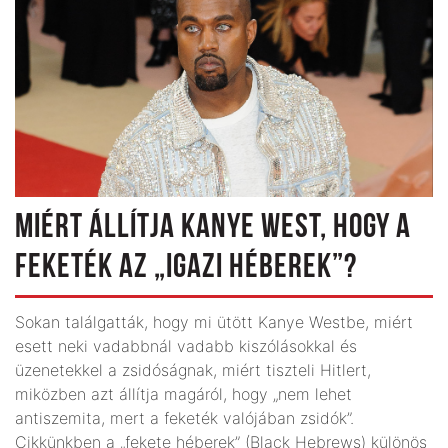
MIÉRT ÁLLÍTJA KANYE WEST, HOGY A
FEKETÉK AZ „IGAZI HÉBEREK”?
Sokan találgatták, hogy mi ütött Kanye Westbe, miért
esett neki vadabbnál vadabb kiszólásokkal és
üzenetekkel a zsidóságnak, miért tiszteli Hitlert,
miközben azt állítja magáról, hogy „nem lehet
antiszemita, mert a feketék valójában zsidók”.
Cikkünkben a „fekete héberek” (Black Hebrews) különös