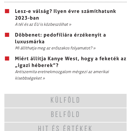
Lesz-e válság? Ilyen évre számíthatunk
2023-ban
A tél és az EU is közbeszólhat
»
Döbbenet: pedofíliára érzékenyít a
luxusmárka
Mi állíthatja meg az erőszakos folyamatot?
»
Miért állítja Kanye West, hogy a feketék az
„igazi héberek”?
Antiszemita eretnekmozgalom mérgezi az amerikai
kisebbségeket
»
KÜLFÖLD
BELFÖLD
HIT ÉS ÉRTÉKEK