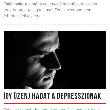
Talán hallottuk már a következő mondást, miszerint
„egy baba, egy fog mínusz”. Ennek azonban nem
feltétlen kell így lennie.
ÍGY ÜZENJ HADAT A DEPRESSZIÓNAK
Tény: az orvostudomány hivatalos álláspontja szerint a