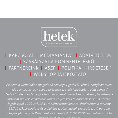
KAPCSOLAT
MÉDIAAJÁNLAT
ADATVÉDELEM
SZABÁLYZAT A KOMMENTELÉSRŐL
PARTNEREINK
ÁSZF
POLITIKAI HIRDETÉSEK
WEBSHOP TÁJÉKOZTATÓ
Az ezen a weboldalon megjelenő szövegek, grafikák, képek, hangfelvételek,
video anyagok vagy egyéb tartalmak szerzői jogvédelem alatt állnak. A
Hetek.hu Kft. minden jogot fenntart a tartalommal kapcsolatosan, beleértve a
tartalom szöveg- és adatbányászat céljára való felhasználását is – A szerzői
jogról szóló 1999. évi LXXVI. törvény rendelkezései értelmében a törvény
35/A. § (1) paragrafusa és a digitális szolgáltatások piacairól szóló európai
irányelv (Az Európai Parlament és a Tanács (EU) 2019/790 Irányelve) 4. cikke
alapján. © 2026 HETEK.HU Kft.