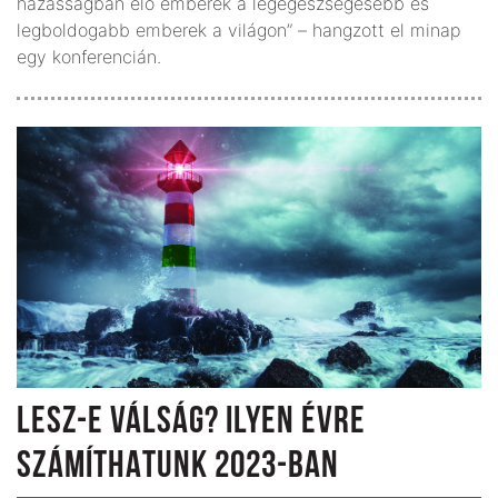
házasságban élő emberek a legegészségesebb és
legboldogabb emberek a világon” – hangzott el minap
egy konferencián.
LESZ-E VÁLSÁG? ILYEN ÉVRE
SZÁMÍTHATUNK 2023-BAN