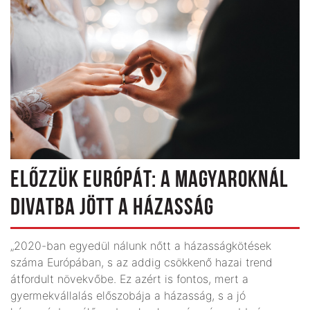
ELŐZZÜK EURÓPÁT: A MAGYAROKNÁL
DIVATBA JÖTT A HÁZASSÁG
„2020-ban egyedül nálunk nőtt a házasságkötések
száma Európában, s az addig csökkenő hazai trend
átfordult növekvőbe. Ez azért is fontos, mert a
gyermekvállalás előszobája a házasság, s a jó