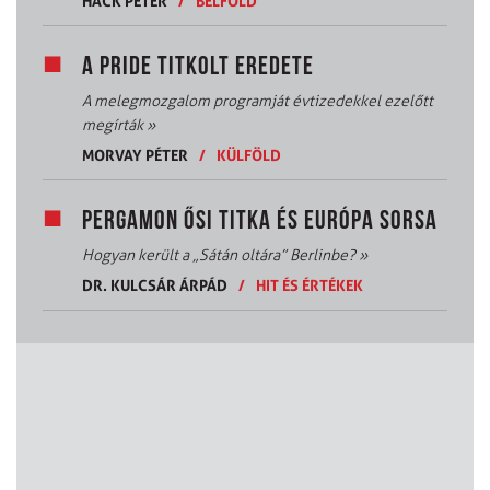
HACK PÉTER
/
BELFÖLD
A PRIDE TITKOLT EREDETE
A melegmozgalom programját évtizedekkel ezelőtt
megírták
»
MORVAY PÉTER
/
KÜLFÖLD
PERGAMON ŐSI TITKA ÉS EURÓPA SORSA
Hogyan került a „Sátán oltára” Berlinbe?
»
DR. KULCSÁR ÁRPÁD
/
HIT ÉS ÉRTÉKEK