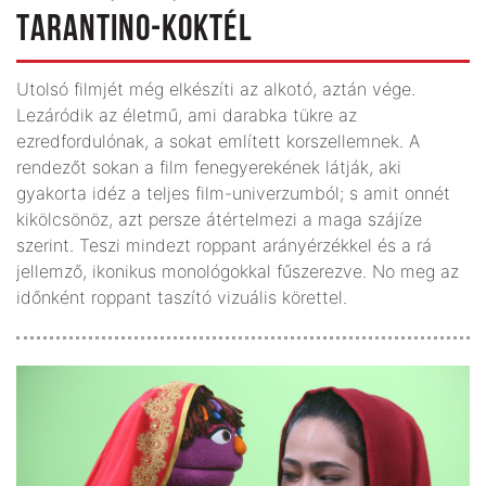
TARANTINO-KOKTÉL
Utolsó filmjét még elkészíti az alkotó, aztán vége.
Lezáródik az életmű, ami darabka tükre az
ezredfordulónak, a sokat említett korszellemnek. A
rendezőt sokan a film fenegyerekének látják, aki
gyakorta idéz a teljes film-univerzumból; s amit onnét
kikölcsönöz, azt persze átértelmezi a maga szájíze
szerint. Teszi mindezt roppant arányérzékkel és a rá
jellemző, ikonikus monológokkal fűszerezve. No meg az
időnként roppant taszító vizuális körettel.