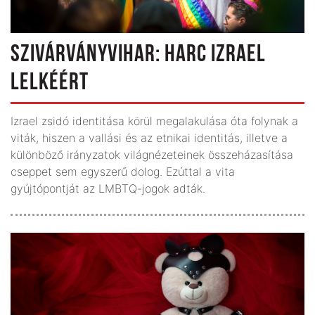
SZIVÁRVÁNYVIHAR: HARC IZRAEL
LELKÉÉRT
Izrael zsidó identitása körül megalakulása óta folynak a
viták, hiszen a vallási és az etnikai identitás, illetve a
különböző irányzatok világnézeteinek összeházasítása
cseppet sem egyszerű dolog. Ezúttal a vita
gyújtópontját az LMBTQ-jogok adták.