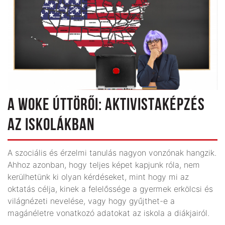
A WOKE ÚTTÖRŐI: AKTIVISTAKÉPZÉS
AZ ISKOLÁKBAN
A szociális és érzelmi tanulás nagyon vonzónak hangzik.
Ahhoz azonban, hogy teljes képet kapjunk róla, nem
kerülhetünk ki olyan kérdéseket, mint hogy mi az
oktatás célja, kinek a felelőssége a gyermek erkölcsi és
világnézeti nevelése, vagy hogy gyűjthet-e a
magánéletre vonatkozó adatokat az iskola a diákjairól.