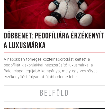
DÖBBENET: PEDOFÍLIÁRA ÉRZÉKENYÍT
A LUXUSMÁRKA
A napokban tömeges közfelháborodást keltett a
pedofíliát kiskorúakkal népszerűsítő luxusmárka, a
Balenciaga legújabb kampánya, mely egy veszélyes
érzékenyítési folyamat újabb eleme lehet.
BELFÖLD