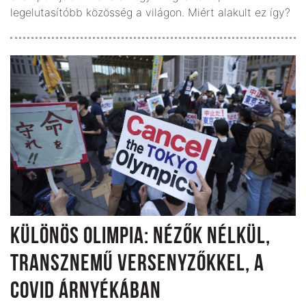
legelutasítóbb közös­ség a világon. Miért alakult ez így?
KÜLÖNÖS OLIMPIA: NÉZŐK NÉLKÜL,
TRANSZNEMŰ VERSENYZŐKKEL, A
COVID ÁRNYÉKÁBAN