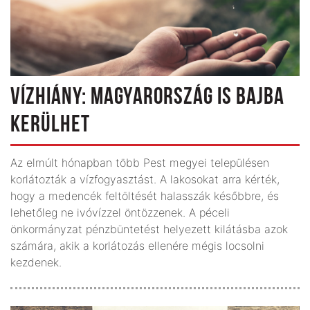
VÍZHIÁNY: MAGYARORSZÁG IS BAJBA
KERÜLHET
Az elmúlt hónapban több Pest megyei településen
korlátozták a vízfogyasztást. A lakosokat arra kérték,
hogy a medencék feltöltését halasszák későbbre, és
lehetőleg ne ivóvízzel öntözzenek. A péceli
önkormányzat pénzbüntetést helyezett kilátásba azok
számára, akik a korlátozás ellenére mégis locsolni
kezdenek.