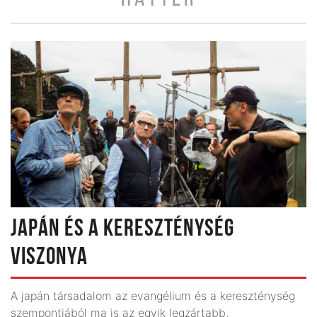
JAPÁN ÉS A KERESZTÉNYSÉG
VISZONYA
A japán társadalom az evangélium és a kereszténység
szempontjából ma is az egyik legzártabb,