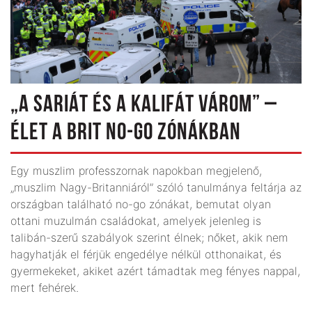
„A SARIÁT ÉS A KALIFÁT VÁROM” –
ÉLET A BRIT NO-GO ZÓNÁKBAN
Egy muszlim professzornak napokban megjelenő,
„muszlim Nagy-Britanniáról” szóló tanulmánya feltárja az
országban található no-go zónákat, bemutat olyan
ottani muzulmán családokat, amelyek jelenleg is
talibán-szerű szabályok szerint élnek; nőket, akik nem
hagyhatják el férjük engedélye nélkül otthonaikat, és
gyermekeket, akiket azért támadtak meg fényes nappal,
mert fehérek.