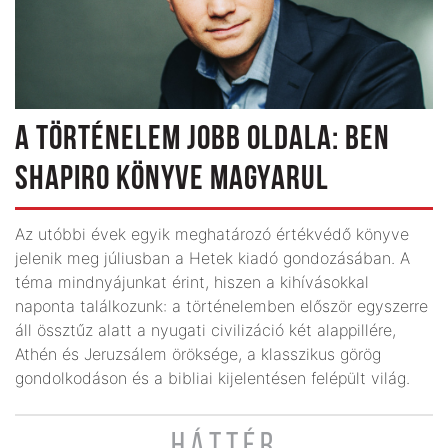
A TÖRTÉNELEM JOBB OLDALA: BEN
SHAPIRO KÖNYVE MAGYARUL
Az utóbbi évek egyik meghatározó értékvédő könyve
jelenik meg júliusban a Hetek kiadó gondozásában. A
téma mindnyájunkat érint, hiszen a kihívásokkal
naponta találkozunk: a történelemben először egyszerre
áll össztűz alatt a nyugati civilizáció két alappillére,
Athén és Jeruzsálem öröksége, a klasszikus görög
gondolkodáson és a bibliai kijelentésen felépült világ.
HÁTTÉR