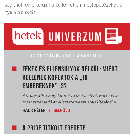
segíthetnek elkerülni a kellemetlen meglepetéseket a
nyaralás során.
ARCHÍVUMUNKBÓL AJÁNLJUK:
FÉKEK ÉS ELLENSÚLYOK NÉLKÜL: MIÉRT
KELLENEK KORLÁTOK A „JÓ
EMBEREKNEK” IS?
A szubjektív hangulatok és a racionális érvek hiánya
rossz tanácsadó az államszervezet átalakításánál
»
HACK PÉTER
/
BELFÖLD
A PRIDE TITKOLT EREDETE