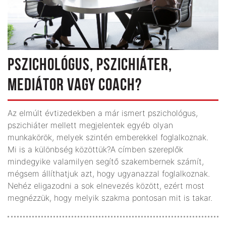
PSZICHOLÓGUS, PSZICHIÁTER,
MEDIÁTOR VAGY COACH?
Az elmúlt évtizedekben a már ismert pszichológus,
pszichiáter mellett megjelentek egyéb olyan
munkakörök, melyek szintén emberekkel foglalkoznak.
Mi is a különbség közöttük?A címben szereplők
mindegyike valamilyen segítő szakembernek számít,
mégsem állíthatjuk azt, hogy ugyanazzal foglalkoznak.
Nehéz eligazodni a sok elnevezés között, ezért most
megnézzük, hogy melyik szakma pontosan mit is takar.