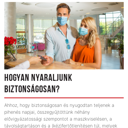
HOGYAN NYARALJUNK
BIZTONSÁGOSAN?
Ahhoz, hogy biztonságosan és nyugodtan teljenek a
pihenés napjai, összegyűjtöttünk néhány
elővigyázatossági szempontot a maszkviselésen, a
távolságtartáson és a (kéz)fertőtlenítésen túl, melyek