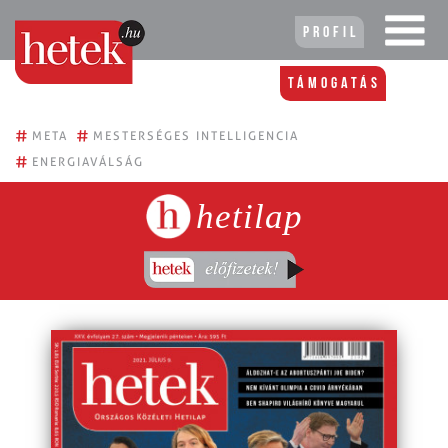
Profil
Támogatás
#
#
META
MESTERSÉGES INTELLIGENCIA
#
ENERGIAVÁLSÁG
hetilap