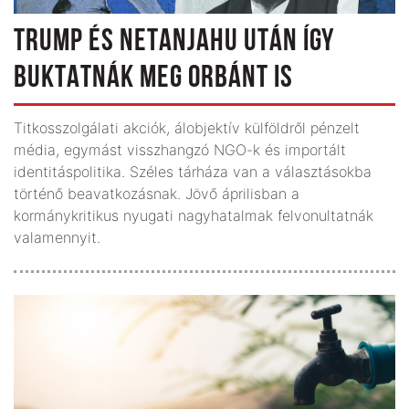
TRUMP ÉS NETANJAHU UTÁN ÍGY
BUKTATNÁK MEG ORBÁNT IS
Titkosszolgálati akciók, álobjektív külföldről pénzelt
média, egymást visszhangzó NGO-k és importált
identitáspolitika. Széles tárháza van a választásokba
történő beavatkozásnak. Jövő áprilisban a
kormánykritikus nyugati nagyhatalmak felvonultatnák
valamennyit.