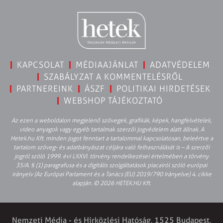
KAPCSOLAT
MÉDIAAJÁNLAT
ADATVÉDELEM
SZABÁLYZAT A KOMMENTELÉSRŐL
PARTNEREINK
ÁSZF
POLITIKAI HIRDETÉSEK
WEBSHOP TÁJÉKOZTATÓ
Az ezen a weboldalon megjelenő szövegek, grafikák, képek, hangfelvételek,
video anyagok vagy egyéb tartalmak szerzői jogvédelem alatt állnak. A
Hetek.hu Kft. minden jogot fenntart a tartalommal kapcsolatosan, beleértve a
tartalom szöveg- és adatbányászat céljára való felhasználását is – A szerzői
jogról szóló 1999. évi LXXVI. törvény rendelkezései értelmében a törvény
35/A. § (1) paragrafusa és a digitális szolgáltatások piacairól szóló európai
irányelv (Az Európai Parlament és a Tanács (EU) 2019/790 Irányelve) 4. cikke
alapján. © 2026 HETEK.HU Kft.
Nemzeti Média - és Hírközlési Hatóság, 1525 Budapest,