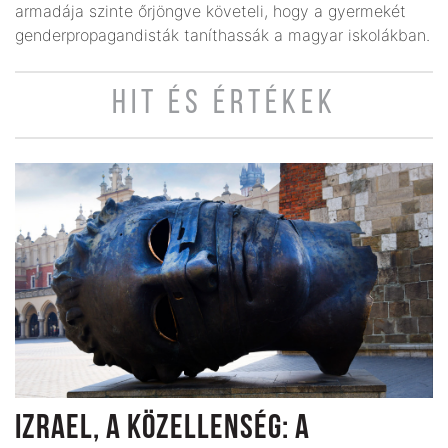
armadája szinte őrjöngve követeli, hogy a gyermekét
genderpropagandisták taníthassák a magyar iskolákban.
HIT ÉS ÉRTÉKEK
IZRAEL, A KÖZELLENSÉG: A