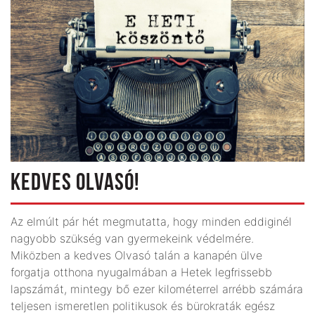
KEDVES OLVASÓ!
Az elmúlt pár hét megmutatta, hogy minden eddiginél
nagyobb szükség van gyermekeink védelmére.
Miközben a kedves Olvasó talán a kanapén ülve
forgatja otthona nyugalmában a Hetek legfrissebb
lapszámát, mintegy bő ezer kilométerrel arrébb számára
teljesen ismeretlen politikusok és bürokraták egész