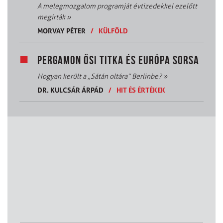
A melegmozgalom programját évtizedekkel ezelőtt
megírták
»
MORVAY PÉTER
/
KÜLFÖLD
PERGAMON ŐSI TITKA ÉS EURÓPA SORSA
Hogyan került a „Sátán oltára” Berlinbe?
»
DR. KULCSÁR ÁRPÁD
/
HIT ÉS ÉRTÉKEK