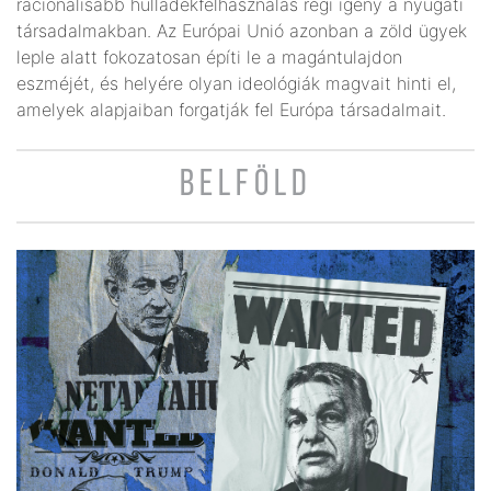
racionálisabb hulladék­felhasználás régi igény a nyugati
társadalmakban. Az Európai Unió azonban a zöld ügyek
leple alatt fokozatosan építi le a magántulajdon
eszméjét, és helyére olyan ideológiák magvait hinti el,
amelyek alapjaiban forgatják fel Európa társadalmait.
BELFÖLD