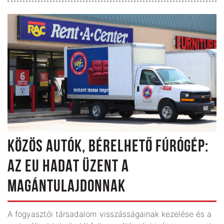
KÖZÖS AUTÓK, BÉRELHETŐ FÚRÓGÉP:
AZ EU HADAT ÜZENT A
MAGÁNTULAJDONNAK
A fogyasztói társadalom visszásságainak kezelése és a