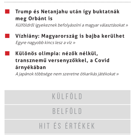
Trump és Netanjahu után így buktatnák
meg Orbánt is
Külföldről igyekeznek befolyásolni a magyar választásokat
»
Vízhiány: Magyarország is bajba kerülhet
Egyre nagyobb kincs lesz a víz
»
Különös olimpia: nézők nélkül,
transznemű versenyzőkkel, a Covid
árnyékában
A japánok többsége nem szeretne ötkarikás játékokat
»
KÜLFÖLD
BELFÖLD
HIT ÉS ÉRTÉKEK