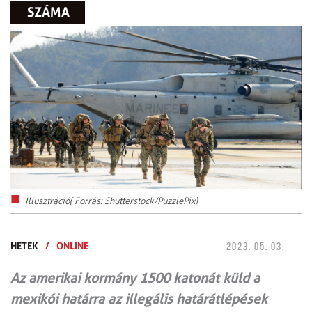
SZÁMA
Illusztráció( Forrás: Shutterstock/PuzzlePix)
HETEK
/
ONLINE
2023. 05. 03.
Az amerikai kormány 1500 katonát küld a
mexikói határra az illegális határátlépések