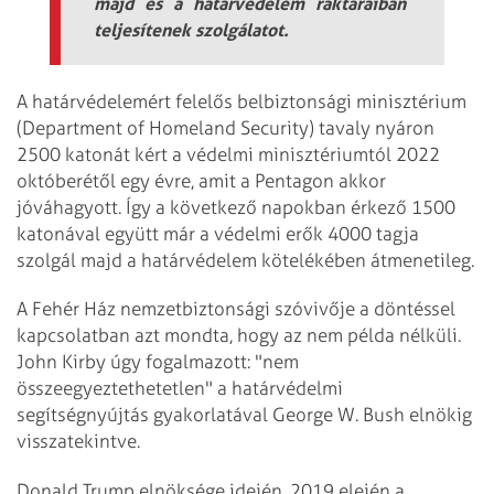
majd és a határvédelem raktáraiban
teljesítenek szolgálatot.
A határvédelemért felelős belbiztonsági minisztérium
(Department of Homeland Security) tavaly nyáron
2500 katonát kért a védelmi minisztériumtól 2022
októberétől egy évre, amit a Pentagon akkor
jóváhagyott. Így a következő napokban érkező 1500
katonával együtt már a védelmi erők 4000 tagja
szolgál majd a határvédelem kötelékében átmenetileg.
A Fehér Ház nemzetbiztonsági szóvivője a döntéssel
kapcsolatban azt mondta, hogy az nem példa nélküli.
John Kirby úgy fogalmazott: "nem
összeegyeztethetetlen" a határvédelmi
segítségnyújtás gyakorlatával George W. Bush elnökig
visszatekintve.
Donald Trump elnöksége idején, 2019 elején a