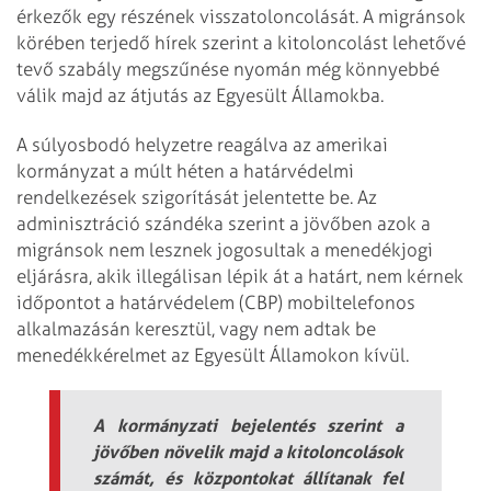
érkezők egy részének visszatoloncolását. A migránsok
körében terjedő hírek szerint a kitoloncolást lehetővé
tevő szabály megszűnése nyomán még könnyebbé
válik majd az átjutás az Egyesült Államokba.
A súlyosbodó helyzetre reagálva az amerikai
kormányzat a múlt héten a határvédelmi
rendelkezések szigorítását jelentette be. Az
adminisztráció szándéka szerint a jövőben azok a
migránsok nem lesznek jogosultak a menedékjogi
eljárásra, akik illegálisan lépik át a határt, nem kérnek
időpontot a határvédelem (CBP) mobiltelefonos
alkalmazásán keresztül, vagy nem adtak be
menedékkérelmet az Egyesült Államokon kívül.
A kormányzati bejelentés szerint a
jövőben növelik majd a kitoloncolások
számát, és központokat állítanak fel