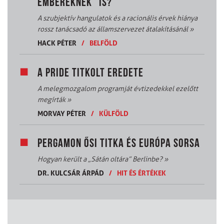
EMBEREKNEK” IS?
A szubjektív hangulatok és a racionális érvek hiánya
rossz tanácsadó az államszervezet átalakításánál
»
HACK PÉTER
/
BELFÖLD
A PRIDE TITKOLT EREDETE
A melegmozgalom programját évtizedekkel ezelőtt
megírták
»
MORVAY PÉTER
/
KÜLFÖLD
PERGAMON ŐSI TITKA ÉS EURÓPA SORSA
Hogyan került a „Sátán oltára” Berlinbe?
»
DR. KULCSÁR ÁRPÁD
/
HIT ÉS ÉRTÉKEK