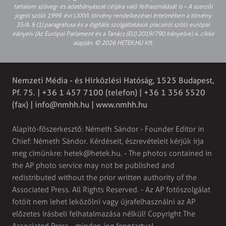
tartalom szöveg- és adatbányászat céljára való felhasználását is – A szerzői
jogról szóló 1999. évi LXXVI. törvény rendelkezései értelmében a törvény
35/A. § (1) paragrafusa és a digitális szolgáltatások piacairól szóló európai
irányelv (Az Európai Parlament és a Tanács (EU) 2019/790 Irányelve) 4. cikke
alapján. © 2026 HETEK.HU Kft.
Nemzeti Média - és Hírközlési Hatóság, 1525 Budapest,
Pf. 75. | +36 1 457 7100 (telefon) | +36 1 356 5520
(fax) |
info@nmhh.hu
| www.nmhh.hu
Alapító-főszerkesztő: Németh Sándor - Founder Editor in
Chief: Németh Sándor. Kérdéseit, észrevételeit kérjük írja
meg címünkre:
hetek@hetek.hu
. - The photos contained in
the AP photo service may not be published and
redistributed without the prior written authority of the
Associated Press. All Rights Reserved. - Az AP fotószolgálat
fotóit nem lehet leközölni vagy újrafelhasználni az AP
előzetes írásbeli felhatalmazása nélkül! Copyright The
Associated Press - minden jog fenntartva!