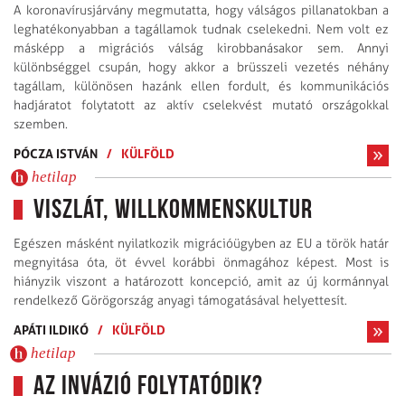
A koronavírusjárvány megmutatta, hogy válságos pillanatokban a
leghatékonyabban a tagállamok tudnak cselekedni. Nem volt ez
másképp a migrációs válság kirobbanásakor sem. Annyi
különbséggel csupán, hogy akkor a brüsszeli vezetés néhány
tagállam, különösen hazánk ellen fordult, és kommunikációs
hadjáratot folytatott az aktív cselekvést mutató országokkal
szemben.
PÓCZA ISTVÁN
/
KÜLFÖLD
hetilap
Viszlát, Willkommenskultur
Egészen másként nyilatkozik migrációügyben az EU a török határ
megnyitása óta, öt évvel korábbi önmagához képest. Most is
hiányzik viszont a határozott koncepció, amit az új kormánnyal
rendelkező Görögország anyagi támogatásával helyettesít.
APÁTI ILDIKÓ
/
KÜLFÖLD
hetilap
Az invázió folytatódik?