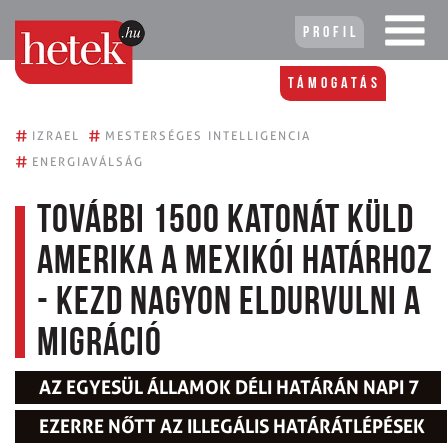
Profil
Támogatás
#
#
IZRAEL
MESTERSÉGES INTELLIGENCIA
#
ENERGIAVÁLSÁG
További 1500 katonát küld
Amerika a mexikói határhoz
- kezd nagyon eldurvulni a
migráció
AZ EGYESÜL ÁLLAMOK DÉLI HATÁRÁN NAPI 7
EZERRE NŐTT AZ ILLEGÁLIS HATÁRÁTLÉPÉSEK