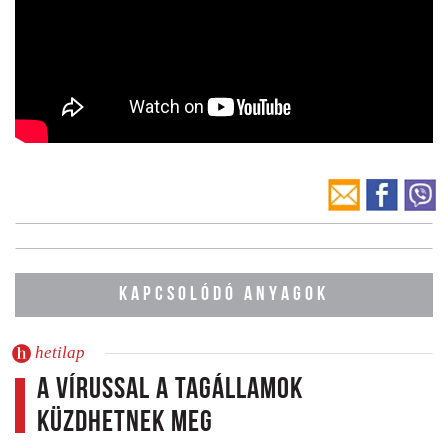
KAPCSOLÓDÓ ANYAGOK
hetilap
A vírussal a tagállamok
küzdhetnek meg