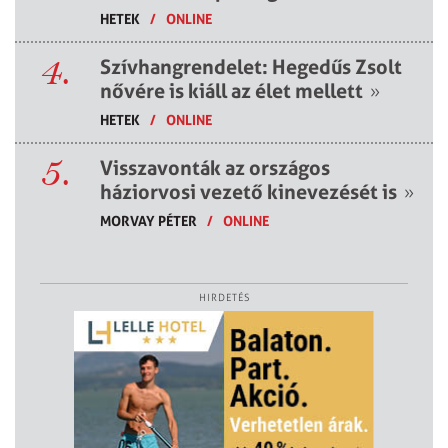
HETEK
/
ONLINE
4.
Szívhangrendelet: Hegedűs Zsolt
nővére is kiáll az élet mellett
»
HETEK
/
ONLINE
5.
Visszavonták az országos
háziorvosi vezető kinevezését is
»
MORVAY PÉTER
/
ONLINE
HIRDETÉS