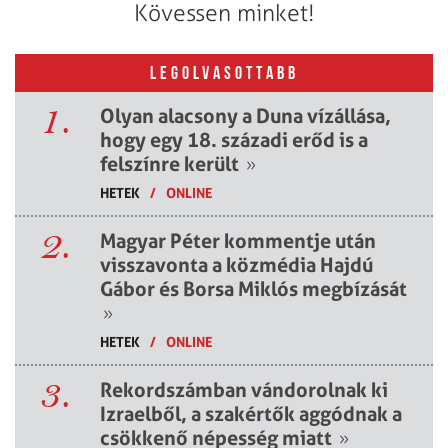
Kövessen minket!
LEGOLVASOTTABB
1.
Olyan alacsony a Duna vízállása,
hogy egy 18. századi erőd is a
felszínre került
»
HETEK
/
ONLINE
2.
Magyar Péter kommentje után
visszavonta a közmédia Hajdú
Gábor és Borsa Miklós megbízását
»
HETEK
/
ONLINE
3.
Rekordszámban vándorolnak ki
Izraelből, a szakértők aggódnak a
csökkenő népesség miatt
»