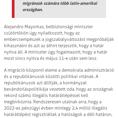
migránsok számára több latin-amerikai
országban.
Alejandro Mayorkas, belbiztonsági miniszter
csütörtökön úgy nyilatkozott, hogy az
embercsempészek a jogszabályváltozást megpróbálják
kihasználni és azt az álhírt terjesztik, hogy a határ
nyitva áll. A miniszter úgy fogalmazott, hogy a határ
most sincs nyitva és május 11-e után sem lesz.
A migráció központi eleme a demokrata adminisztráció
és a republikánusok közötti politikai vitának. A
republikánusok azt állítják, a kormányzat
bevándorláspolitikája vezetett oda, hogy az országnak
rekord számú illegális határátlépéssel kell
megbirkóznia. Rendszeresen utalnak arra, hogy a
2022-es pénzügyi évben mintegy 2,4 millió illegális
határátlépést regisztráltak a hatóságok a déli határon,