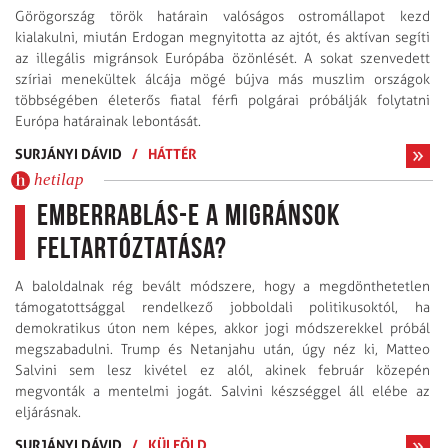
Görögország török határain valóságos ostromállapot kezd
kialakulni, miután Erdogan megnyitotta az ajtót, és aktívan segíti
az illegális migránsok Európába özönlését. A sokat szenvedett
szíriai menekültek álcája mögé bújva más muszlim országok
többségében életerős fiatal férfi polgárai próbálják folytatni
Európa határainak lebontását.
SURJÁNYI DÁVID
/
HÁTTÉR
hetilap
Emberrablás-e a migránsok
feltartóztatása?
A baloldalnak rég bevált módszere, hogy a megdönthetetlen
támogatottsággal rendelkező jobboldali politikusoktól, ha
demokratikus úton nem képes, akkor jogi módszerekkel próbál
megszabadulni. Trump és Netanjahu után, úgy néz ki, Matteo
Salvini sem lesz kivétel ez alól, akinek február közepén
megvonták a mentelmi jogát. Salvini készséggel áll elébe az
eljárásnak.
SURJÁNYI DÁVID
/
KÜLFÖLD