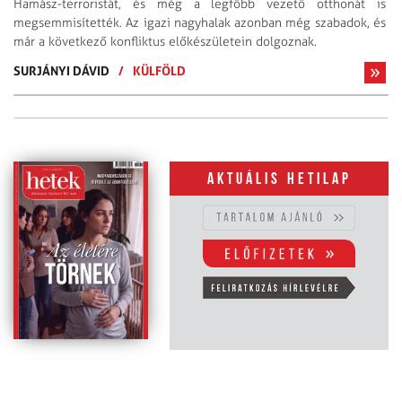
Hamász-terroristát, és még a legfőbb vezető otthonát is
megsemmisítették. Az igazi nagyhalak azonban még szabadok, és
már a következő konfliktus előkészületein dolgoznak.
SURJÁNYI DÁVID
/
KÜLFÖLD
Aktuális hetilap