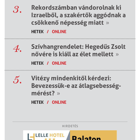
3.
Rekordszámban vándorolnak ki
Izraelből, a szakértők aggódnak a
csökkenő népesség miatt
»
HETEK
/
ONLINE
4.
Szívhangrendelet: Hegedűs Zsolt
nővére is kiáll az élet mellett
»
HETEK
/
ONLINE
5.
Vitézy mindenkitől kérdezi:
Bevezessük-e az átlagsebesség-
mérést?
»
HETEK
/
ONLINE
HIRDETÉS