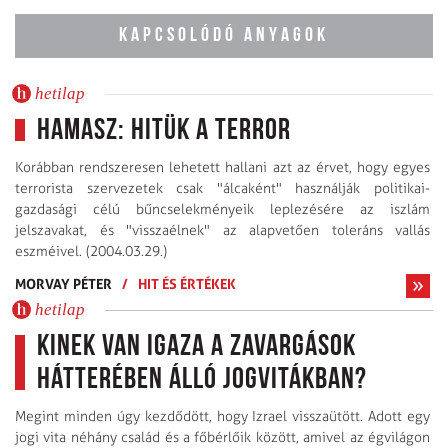
KAPCSOLÓDÓ ANYAGOK
hetilap
Hamasz: hitük a terror
Korábban rendszeresen lehetett hallani azt az érvet, hogy egyes
terrorista szervezetek csak "álcaként" használják politikai-
gazdasági célú bűncselekményeik leplezésére az iszlám
jelszavakat, és "visszaélnek" az alapvetően toleráns vallás
eszméivel. (2004.03.29.)
MORVAY PÉTER
/
HIT ÉS ÉRTÉKEK
hetilap
Kinek van igaza a zavargások
hátterében álló jogvitákban?
Megint minden úgy kezdődött, hogy Izrael visszaütött. Adott egy
jogi vita néhány család és a főbérlőik között, amivel az égvilágon