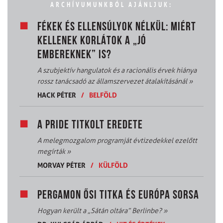
ARCHÍVUMUNKBÓL AJÁNLJUK:
FÉKEK ÉS ELLENSÚLYOK NÉLKÜL: MIÉRT
KELLENEK KORLÁTOK A „JÓ
EMBEREKNEK” IS?
A szubjektív hangulatok és a racionális érvek hiánya
rossz tanácsadó az államszervezet átalakításánál
»
HACK PÉTER
/
BELFÖLD
A PRIDE TITKOLT EREDETE
A melegmozgalom programját évtizedekkel ezelőtt
megírták
»
MORVAY PÉTER
/
KÜLFÖLD
PERGAMON ŐSI TITKA ÉS EURÓPA SORSA
Hogyan került a „Sátán oltára” Berlinbe?
»