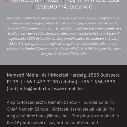
PARTNEREINK
ÁSZF
POLITIKAI HIRDETÉSEK
WEBSHOP TÁJÉKOZTATÓ
Az ezen a weboldalon megjelenő szövegek, grafikák, képek, hangfelvételek,
video anyagok vagy egyéb tartalmak szerzői jogvédelem alatt állnak. A
Hetek.hu Kft. minden jogot fenntart a tartalommal kapcsolatosan, beleértve a
tartalom szöveg- és adatbányászat céljára való felhasználását is – A szerzői
jogról szóló 1999. évi LXXVI. törvény rendelkezései értelmében a törvény
35/A. § (1) paragrafusa és a digitális szolgáltatások piacairól szóló európai
irányelv (Az Európai Parlament és a Tanács (EU) 2019/790 Irányelve) 4. cikke
alapján. © 2026 HETEK.HU Kft.
Nemzeti Média - és Hírközlési Hatóság, 1525 Budapest,
Pf. 75. | +36 1 457 7100 (telefon) | +36 1 356 5520
(fax) |
info@nmhh.hu
| www.nmhh.hu
Alapító-főszerkesztő: Németh Sándor - Founder Editor in
Chief: Németh Sándor. Kérdéseit, észrevételeit kérjük írja
meg címünkre:
hetek@hetek.hu
. - The photos contained in
the AP photo service may not be published and