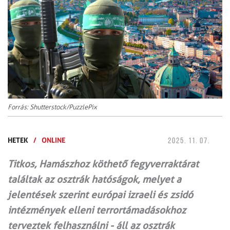
Forrás: Shutterstock/PuzzlePix
HETEK
/
ONLINE
2025. 11. 07.
Titkos, Hamászhoz köthető fegyverraktárat
találtak az osztrák hatóságok, melyet a
jelentések szerint európai izraeli és zsidó
intézmények elleni terrortámadásokhoz
terveztek felhasználni - áll az osztrák