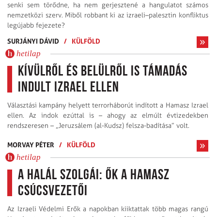
senki sem törődne, ha nem gerjesztené a hangulatot számos
nemzetközi szerv. Miből robbant ki az izraeli–palesztin konfliktus
legújabb fejezete?
SURJÁNYI DÁVID
/
KÜLFÖLD
hetilap
Kívülről és belülről is támadás
indult Izrael ellen
Választási kampány helyett terrorháborút indított a Hamasz Izrael
ellen. Az indok ezúttal is – ahogy az elmúlt évtizedekben
rendszeresen – „Jeruzsálem (al-Kudsz) felsza-badítása” volt.
MORVAY PÉTER
/
KÜLFÖLD
hetilap
A halál szolgái: ők a Hamasz
csúcsvezetői
Az Izraeli Védelmi Erők a napokban kiiktattak több magas rangú