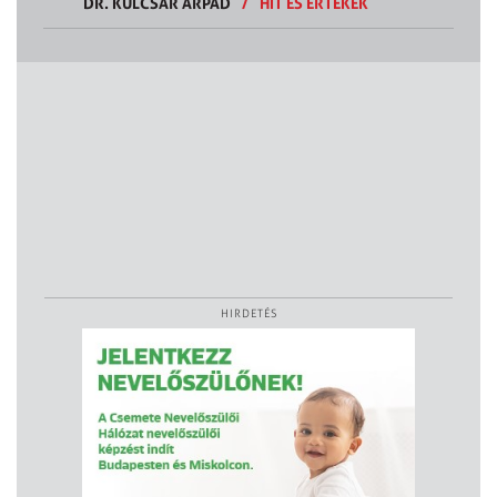
DR. KULCSÁR ÁRPÁD
/
HIT ÉS ÉRTÉKEK
HIRDETÉS