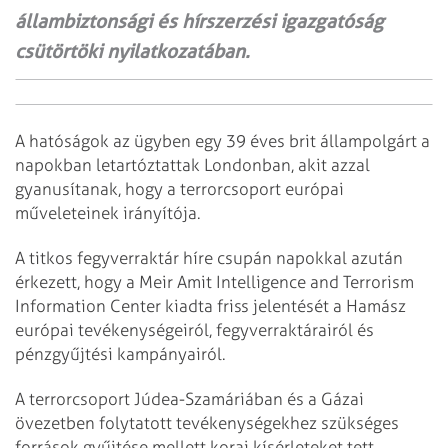
állambiztonsági és hírszerzési igazgatóság
csütörtöki nyilatkozatában.
A hatóságok az ügyben egy 39 éves brit állampolgárt a
napokban letartóztattak Londonban, akit azzal
gyanusítanak, hogy a terrorcsoport európai
műveleteinek irányítója.
A titkos fegyverraktár híre csupán napokkal azután
érkezett, hogy a Meir Amit Intelligence and Terrorism
Information Center kiadta friss jelentését a Hamász
európai tevékenységeiról, fegyverraktárairól és
pénzgyűjtési kampányairól.
A terrorcsoport Júdea-Szamáriában és a Gázai
övezetben folytatott tevékenységekhez szükséges
források gyűjtése mellett korai kísérleteket tett