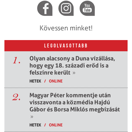
Kövessen minket!
LEGOLVASOTTABB
1.
Olyan alacsony a Duna vízállása,
hogy egy 18. századi erőd is a
felszínre került
»
HETEK
/
ONLINE
2.
Magyar Péter kommentje után
visszavonta a közmédia Hajdú
Gábor és Borsa Miklós megbízását
»
HETEK
/
ONLINE