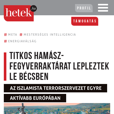
Profil
Támogatás
#
#
META
MESTERSÉGES INTELLIGENCIA
#
ENERGIAVÁLSÁG
Titkos Hamász-
fegyverraktárat lepleztek
le Bécsben
AZ ISZLAMISTA TERRORSZERVEZET EGYRE
AKTÍVABB EURÓPÁBAN