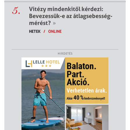
5.
Vitézy mindenkitől kérdezi:
Bevezessük-e az átlagsebesség-
mérést?
»
HETEK
/
ONLINE
HIRDETÉS