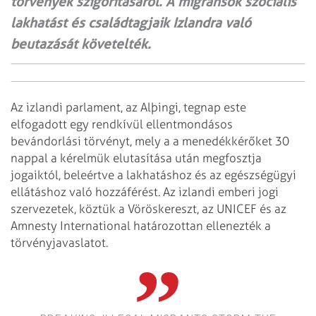
törvények szigorításáról. A migránsok szociális
lakhatást és családtagjaik Izlandra való
beutazását követelték.
Az izlandi parlament, az Alþingi, tegnap este
elfogadott egy rendkívül ellentmondásos
bevándorlási törvényt, mely a a menedékkérőket 30
nappal a kérelmük elutasítása után megfosztja
jogaiktól, beleértve a lakhatáshoz és az egészségügyi
ellátáshoz való hozzáférést. Az izlandi emberi jogi
szervezetek, köztük a Vöröskereszt, az UNICEF és az
Amnesty International határozottan ellenezték a
törvényjavaslatot.