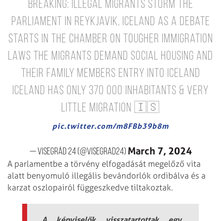
BREAKING:
Illegal migrants storm the
parliament in Reykjavik, Iceland as a debate
starts in the chamber on tougher immigration
laws
The migrants demand social housing and
their family members entry into Iceland
Iceland has only 370 000 inhabitants & very
little migration
🇮🇸
pic.twitter.com/m8FBb39b8m
March 7, 2024
— Visegrád 24 (@visegrad24)
A parlamentbe a törvény elfogadását megelőző vita
alatt benyomuló illegális bevándorlók ordibálva és a
karzat oszlopairól függeszkedve tiltakoztak.
A képviselők visszatartottak egy