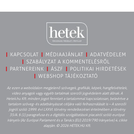
KAPCSOLAT
MÉDIAAJÁNLAT
ADATVÉDELEM
SZABÁLYZAT A KOMMENTELÉSRŐL
PARTNEREINK
ÁSZF
POLITIKAI HIRDETÉSEK
WEBSHOP TÁJÉKOZTATÓ
Az ezen a weboldalon megjelenő szövegek, grafikák, képek, hangfelvételek,
video anyagok vagy egyéb tartalmak szerzői jogvédelem alatt állnak. A
Hetek.hu Kft. minden jogot fenntart a tartalommal kapcsolatosan, beleértve a
tartalom szöveg- és adatbányászat céljára való felhasználását is – A szerzői
jogról szóló 1999. évi LXXVI. törvény rendelkezései értelmében a törvény
35/A. § (1) paragrafusa és a digitális szolgáltatások piacairól szóló európai
irányelv (Az Európai Parlament és a Tanács (EU) 2019/790 Irányelve) 4. cikke
alapján. © 2026 HETEK.HU Kft.