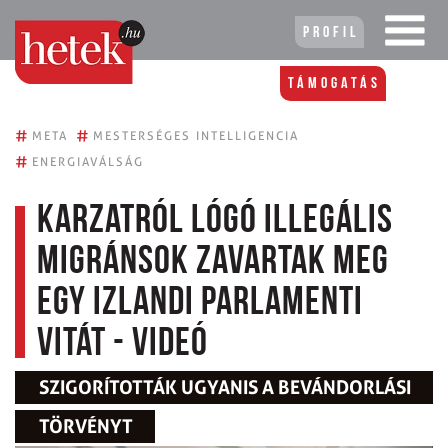
Profil
Támogatás
#
#
META
MESTERSÉGES INTELLIGENCIA
#
ENERGIAVÁLSÁG
Karzatról lógó illegális
migránsok zavartak meg
egy izlandi parlamenti
vitát - videó
SZIGORÍTOTTÁK UGYANIS A BEVÁNDORLÁSI
TÖRVÉNYT