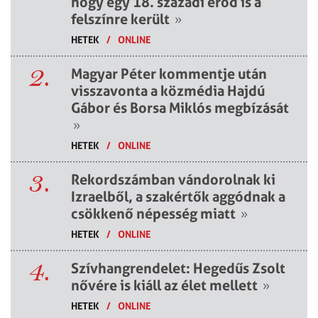
hogy egy 18. századi erőd is a
felszínre került
»
HETEK
/
ONLINE
2.
Magyar Péter kommentje után
visszavonta a közmédia Hajdú
Gábor és Borsa Miklós megbízását
»
HETEK
/
ONLINE
3.
Rekordszámban vándorolnak ki
Izraelből, a szakértők aggódnak a
csökkenő népesség miatt
»
HETEK
/
ONLINE
4.
Szívhangrendelet: Hegedűs Zsolt
nővére is kiáll az élet mellett
»
HETEK
/
ONLINE