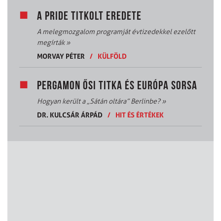
A PRIDE TITKOLT EREDETE
A melegmozgalom programját évtizedekkel ezelőtt
megírták
»
MORVAY PÉTER
/
KÜLFÖLD
PERGAMON ŐSI TITKA ÉS EURÓPA SORSA
Hogyan került a „Sátán oltára” Berlinbe?
»
DR. KULCSÁR ÁRPÁD
/
HIT ÉS ÉRTÉKEK