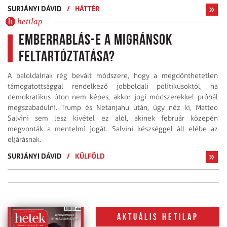
SURJÁNYI DÁVID
/
HÁTTÉR
hetilap
Emberrablás-e a migránsok
feltartóztatása?
A baloldalnak rég bevált módszere, hogy a megdönthetetlen
támogatottsággal rendelkező jobboldali politikusoktól, ha
demokratikus úton nem képes, akkor jogi módszerekkel próbál
megszabadulni. Trump és Netanjahu után, úgy néz ki, Matteo
Salvini sem lesz kivétel ez alól, akinek február közepén
megvonták a mentelmi jogát. Salvini készséggel áll elébe az
eljárásnak.
SURJÁNYI DÁVID
/
KÜLFÖLD
Aktuális hetilap