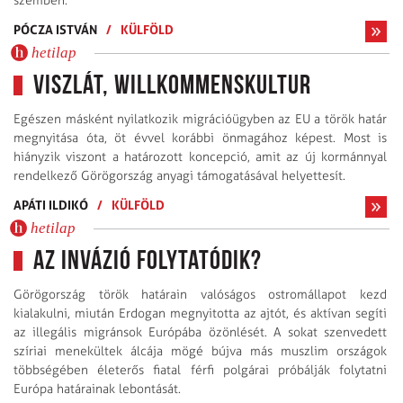
szemben.
PÓCZA ISTVÁN
/
KÜLFÖLD
hetilap
Viszlát, Willkommenskultur
Egészen másként nyilatkozik migrációügyben az EU a török határ
megnyitása óta, öt évvel korábbi önmagához képest. Most is
hiányzik viszont a határozott koncepció, amit az új kormánnyal
rendelkező Görögország anyagi támogatásával helyettesít.
APÁTI ILDIKÓ
/
KÜLFÖLD
hetilap
Az invázió folytatódik?
Görögország török határain valóságos ostromállapot kezd
kialakulni, miután Erdogan megnyitotta az ajtót, és aktívan segíti
az illegális migránsok Európába özönlését. A sokat szenvedett
szíriai menekültek álcája mögé bújva más muszlim országok
többségében életerős fiatal férfi polgárai próbálják folytatni
Európa határainak lebontását.