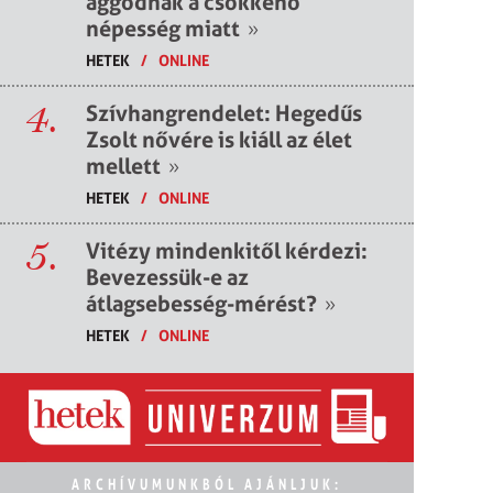
aggódnak a csökkenő
népesség miatt
»
HETEK
/
ONLINE
4.
Szívhangrendelet: Hegedűs
Zsolt nővére is kiáll az élet
mellett
»
HETEK
/
ONLINE
5.
Vitézy mindenkitől kérdezi:
Bevezessük-e az
átlagsebesség-mérést?
»
HETEK
/
ONLINE
ARCHÍVUMUNKBÓL AJÁNLJUK: