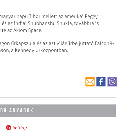
 magyar Kapu Tibor mellett az amerikai Peggy
és az indiai Shubhanshu Shukla, továbbra is
lte az Axiom Space.
ragon űrkapszula és az azt világűrbe juttató Falcon9-
lláson, a Kennedy Űrközpontban.
DÓ ANYAGOK
hetilap