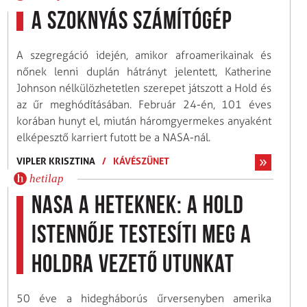
A szoknyás számítógép
A szegregáció idején, amikor afroamerikainak és
nőnek lenni duplán hátrányt jelentett, Katherine
Johnson nélkülözhetetlen szerepet játszott a Hold és
az űr meghódításában. Február 24-én, 101 éves
korában hunyt el, miután háromgyermekes anyaként
elképesztő karriert futott be a NASA-nál.
VIPLER KRISZTINA
/
KÁVÉSZÜNET
hetilap
NASA a Heteknek: a Hold
istennője testesíti meg a
Holdra vezető utunkat
50 éve a hidegháborús űrversenyben amerika