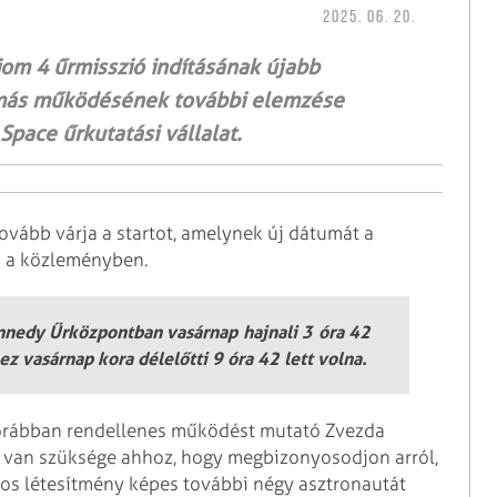
2025. 06. 20.
iom 4 űrmisszió indításának újabb
omás működésének további elemzése
pace űrkutatási vállalat.
ovább várja a startot, amelynek új dátumát a
 a közleményben.
ennedy Űrközpontban vasárnap hajnali 3 óra 42
ez vasárnap kora délelőtti 9 óra 42 lett volna.
korábban rendellenes működést mutató Zvezda
e van szüksége ahhoz, hogy megbizonyosodjon arról,
os létesítmény képes további négy asztronautát