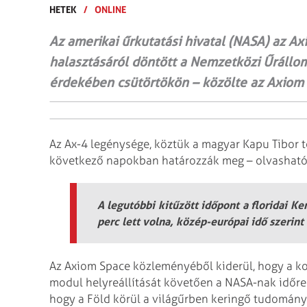
HETEK
/
ONLINE
Az amerikai űrkutatási hivatal (NASA) az Ax
halasztásáról döntött a Nemzetközi Űráll
érdekében csütörtökön – közölte az Axiom S
Az Ax-4 legénysége, köztük a magyar Kapu Tibor t
következő napokban határozzák meg – olvasható
A legutóbbi kitűzött időpont a floridai K
perc lett volna, közép-európai idő szerint 
Az Axiom Space közleményéből kiderül, hogy a 
modul helyreállítását követően a NASA-nak időr
hogy a Föld körül a világűrben keringő tudomány