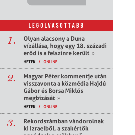
LEGOLVASOTTABB
1.
Olyan alacsony a Duna
vízállása, hogy egy 18. századi
erőd is a felszínre került
»
HETEK
/
ONLINE
2.
Magyar Péter kommentje után
visszavonta a közmédia Hajdú
Gábor és Borsa Miklós
megbízását
»
HETEK
/
ONLINE
3.
Rekordszámban vándorolnak
ki Izraelből, a szakértők