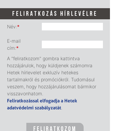
FELIRATKOZÁS HÍRLEVÉLRE
Név:
*
E-mail
cím:
*
A "feliratkozom" gombra kattintva
hozzájárulok, hogy küldjenek számomra
Hetek hírlevelet exkluzív hetekes
tartalmakról és promóciókról. Tudomásul
veszem, hogy hozzájárulásomat bármikor
visszavonhatom.
Feliratkozással elfogadja a Hetek
adatvédelmi szabályzatát
.