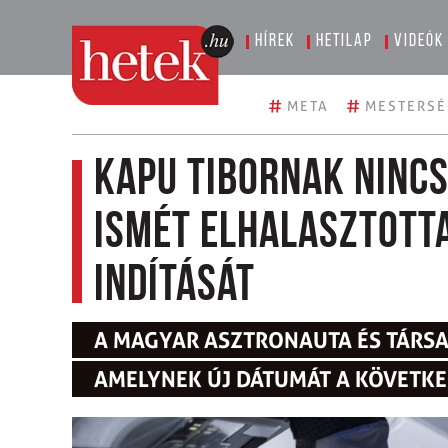
Hírek
Hetilap
Videók
#
#
META
MESTERSÉ
Kapu Tibornak nincs
ismét elhalasztotta
indítását
A MAGYAR ASZTRONAUTA ÉS TÁRSAI
AMELYNEK ÚJ DÁTUMÁT A KÖVETK