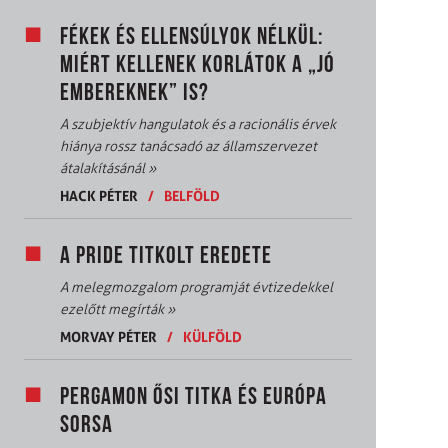
FÉKEK ÉS ELLENSÚLYOK NÉLKÜL:
MIÉRT KELLENEK KORLÁTOK A „JÓ
EMBEREKNEK” IS?
A szubjektív hangulatok és a racionális érvek
hiánya rossz tanácsadó az államszervezet
átalakításánál
»
HACK PÉTER
/
BELFÖLD
A PRIDE TITKOLT EREDETE
A melegmozgalom programját évtizedekkel
ezelőtt megírták
»
MORVAY PÉTER
/
KÜLFÖLD
PERGAMON ŐSI TITKA ÉS EURÓPA
SORSA