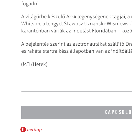
fogadni.
A világűrbe készülő Ax-4 legénységének tagjai, a
Whitson, a lengyel SLawosz Uznanski-Wisniewski 
karanténban várják az indulást Floridában – közö
A bejelentés szerint az asztronautákat szállító D
es rakéta startra kész állapotban van az indítóá
(MTI/Hetek)
KAPCSOLÓ
hetilap