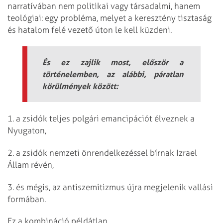
narratívában nem politikai vagy társadalmi, hanem
teológiai: egy probléma, melyet a keresztény tisztaság
és hatalom felé vezető úton le kell küzdeni.
És ez zajlik most, először a
történelemben, az alábbi, páratlan
körülmények között:
1. a zsidók teljes polgári emancipációt élveznek a
Nyugaton,
2. a zsidók nemzeti önrendelkezéssel bírnak Izrael
Állam révén,
3. és mégis, az antiszemitizmus újra megjelenik vallási
formában.
Ez a kombináció példátlan.