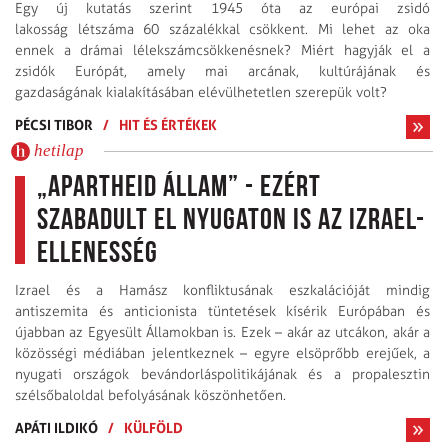
Egy új kutatás szerint 1945 óta az európai zsidó
lakosság létszáma 60 százalékkal csökkent. Mi lehet az oka
ennek a drámai lélekszámcsökkenésnek? Miért hagyják el a
zsidók Európát, amely mai arcának, kultúrájának és
gazdaságának kialakításában elévülhetetlen szerepük volt?
PÉCSI TIBOR
/
HIT ÉS ÉRTÉKEK
hetilap
„Apartheid állam” - ezért
szabadult el Nyugaton is az Izrael-
ellenesség
Izrael és a Hamász konfliktusának eszkalációját mindig
antiszemita és anticionista tüntetések kísérik Európában és
újabban az Egyesült Államokban is. Ezek – akár az utcákon, akár a
közösségi médiában jelentkeznek – egyre elsöprőbb erejűek, a
nyugati országok bevándorláspolitikájának és a propalesztin
szélsőbaloldal befolyásának köszönhetően.
APÁTI ILDIKÓ
/
KÜLFÖLD