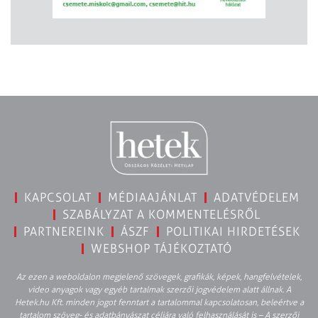
KAPCSOLAT
MÉDIAAJÁNLAT
ADATVÉDELEM
SZABÁLYZAT A KOMMENTELÉSRŐL
PARTNEREINK
ÁSZF
POLITIKAI HIRDETÉSEK
WEBSHOP TÁJÉKOZTATÓ
Az ezen a weboldalon megjelenő szövegek, grafikák, képek, hangfelvételek,
video anyagok vagy egyéb tartalmak szerzői jogvédelem alatt állnak. A
Hetek.hu Kft. minden jogot fenntart a tartalommal kapcsolatosan, beleértve a
tartalom szöveg- és adatbányászat céljára való felhasználását is – A szerzői