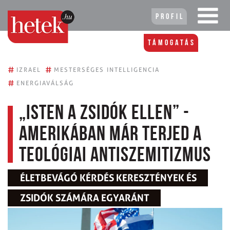
Profil
Támogatás
#
#
IZRAEL
MESTERSÉGES INTELLIGENCIA
#
ENERGIAVÁLSÁG
„Isten a zsidók ellen” -
Amerikában már terjed a
teológiai antiszemitizmus
ÉLETBEVÁGÓ KÉRDÉS KERESZTÉNYEK ÉS
ZSIDÓK SZÁMÁRA EGYARÁNT