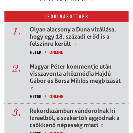
LEGOLVASOTTABB
1.
Olyan alacsony a Duna vízállása,
hogy egy 18. századi erőd is a
felszínre került
»
HETEK
/
ONLINE
2.
Magyar Péter kommentje után
visszavonta a közmédia Hajdú
Gábor és Borsa Miklós megbízását
»
HETEK
/
ONLINE
3.
Rekordszámban vándorolnak ki
Izraelből, a szakértők aggódnak a
csökkenő népesség miatt
»