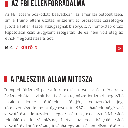
Az FBI ellenforradalma
Az FBI sosem ódzkodott beavatkozni az amerikai belpolitikába,
ám a Trump elleni uszítás, miszerint az oroszokkal összefogva
jutott a Fehér Házba, hazugságnak bizonyult. A Trump-stáb orosz
kapcsolatai csak ürügyként szolgáltak, de ez nem volt elég az
elnök megbuktatására. Sőt.
M.K.
/
KÜLFÖLD
A Palesztin Állam mítosza
Trump elnök izraeli–palesztin rendezési terve csapást mér arra az
évtizedek óta sulykolt hamis látszatra, miszerint Izrael megszálló
hatalom lenne történelmi földjén, nemzetközi jogi
kötelezettsége lenne az úgynevezett 1967-es határok mögé való
visszatérésre, Jeruzsálem megosztására, a júdea–szamáriai zsidó
települések felszámolására, illetve az oda irányuló zsidó
visszatérés korlátozására, továbbá egy arab állam elismerésére a