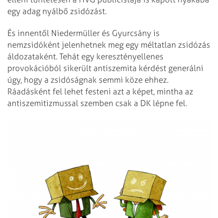
egy adag nyálbő zsidózást.
És innentől Niedermüller és Gyurcsány is
nemzsidóként jelenhetnek meg egy méltatlan zsidózás
áldozataként. Tehát egy keresztényellenes
provokációból sikerült antiszemita kérdést generálni
úgy, hogy a zsidóságnak semmi köze ehhez.
Ráadásként fel lehet festeni azt a képet, mintha az
antiszemitizmussal szemben csak a DK lépne fel.