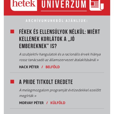
ARCHÍVUMUNKBÓL AJÁNLJUK:
FÉKEK ÉS ELLENSÚLYOK NÉLKÜL: MIÉRT
KELLENEK KORLÁTOK A „JÓ
EMBEREKNEK” IS?
A szubjektív hangulatok és a racionális érvek hiánya
rossz tanácsadó az államszervezet átalakításánál
»
HACK PÉTER
/
BELFÖLD
A PRIDE TITKOLT EREDETE
A melegmozgalom programját évtizedekkel ezelőtt
megírták
»
MORVAY PÉTER
/
KÜLFÖLD