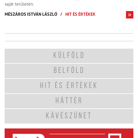
saját területén.
MÉSZÁROS ISTVÁN LÁSZLÓ
/
HIT ÉS ÉRTÉKEK
KÜLFÖLD
BELFÖLD
HIT ÉS ÉRTÉKEK
HÁTTÉR
KÁVÉSZÜNET