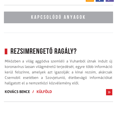
KAPCSOLÓDÓ ANYAGOK
Rezsimrengető ragály?
Miközben a világ aggódva szemléli a Vuhanból útnak indult új
koronavírus lassan világméretű terjedését, egyre több információ
kerül felszínre, amelyek azt igazolják: a kínai rezsim, akárcsak
Csernobil esetében a Szovjetunió, életbevágó információkat
hallgatott el a nemzetközi közvélemény elől.
KOVÁCS BENCE
/
KÜLFÖLD