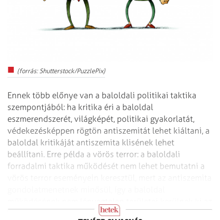
(forrás: Shutterstock/PuzzlePix)
Ennek több előnye van a baloldali politikai taktika
szempontjából: ha kritika éri a baloldal
eszmerendszerét, világképét, politikai gyakorlatát,
védekezésképpen rögtön antiszemitát lehet kiáltani, a
baloldal kritikáját antiszemita klisének lehet
beállítani. Erre példa a vörös terror: a baloldali
forradalmi taktika működését nem lehet bemutatni a
vörös terror eseményein keresztül, mert az antiszemita
gondolatmenetnek minősül, így a baloldal
működésének nem lényegtelen területei kerülnek ki az
egyébként üdvös társadalmi kritika látóköréből.