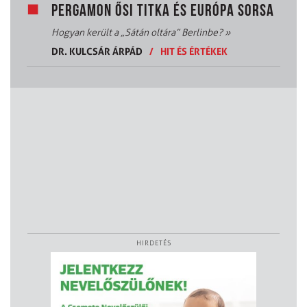
PERGAMON ŐSI TITKA ÉS EURÓPA SORSA
Hogyan került a „Sátán oltára” Berlinbe?
»
DR. KULCSÁR ÁRPÁD
/
HIT ÉS ÉRTÉKEK
HIRDETÉS