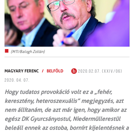
(MTI/Balogh Zoltán)
MAGYARY FERENC
/
BELFÖLD
2020.02.07. (XXIV/06)
2020. 04. 07.
Hogy tudatos provokáció volt ez a „fehér,
keresztény, heteroszexuális” megjegyzés, azt
nem állítanám, de azt már igen, hogy amikor az
egész DK Gyurcsányostul, Niedermüllerestül
beleáll ennek az ostoba, bornírt kijelentésnek a