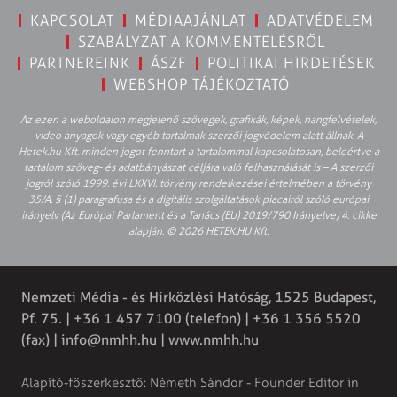
KAPCSOLAT
MÉDIAAJÁNLAT
ADATVÉDELEM
SZABÁLYZAT A KOMMENTELÉSRŐL
PARTNEREINK
ÁSZF
POLITIKAI HIRDETÉSEK
WEBSHOP TÁJÉKOZTATÓ
Az ezen a weboldalon megjelenő szövegek, grafikák, képek, hangfelvételek,
video anyagok vagy egyéb tartalmak szerzői jogvédelem alatt állnak. A
Hetek.hu Kft. minden jogot fenntart a tartalommal kapcsolatosan, beleértve a
tartalom szöveg- és adatbányászat céljára való felhasználását is – A szerzői
jogról szóló 1999. évi LXXVI. törvény rendelkezései értelmében a törvény
35/A. § (1) paragrafusa és a digitális szolgáltatások piacairól szóló európai
irányelv (Az Európai Parlament és a Tanács (EU) 2019/790 Irányelve) 4. cikke
alapján. © 2026 HETEK.HU Kft.
Nemzeti Média - és Hírközlési Hatóság, 1525 Budapest,
Pf. 75. | +36 1 457 7100 (telefon) | +36 1 356 5520
(fax) |
info@nmhh.hu
| www.nmhh.hu
Alapító-főszerkesztő: Németh Sándor - Founder Editor in