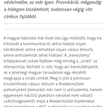
védelmébe, az már igen. Provokáció, mégpedig
a hidegen kiszámított, tudatosan végig vitt
cinikus fajtából.
A magyar baloldal már évek óta úgy működik, hogy ha
kifulladt a kommunikáció, akkor bedob olyan
kérdéseket, amire várhatóan olyan válasz érkezik,
amire antiszemitát lehet kiáltani. A „keresztény”
kifejezésnek sokak fejében még mindig a „zsidó” az
ellenpontja. Várható is volt, hogy aki keresztényezik,
az a jelenlegi magyar társadalom egy részétől
megkapja a zsidó címkét. Meg is jött a pontosan
kiszámítható válasz: először a Niedermüllert
patkányként bemutató már nem is antiszemita, hanem
egyenesen náci­ízű plakáton nevüket nem vállaló
szélsőségesektől, majd a Niedermüller kijelentése
elleni tüntetésen a HVG publicistája is kapott nyakába