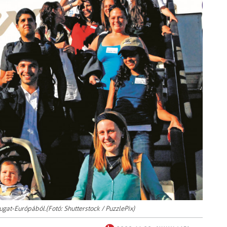
at-Európából.(Fotó: Shutterstock / PuzzlePix)