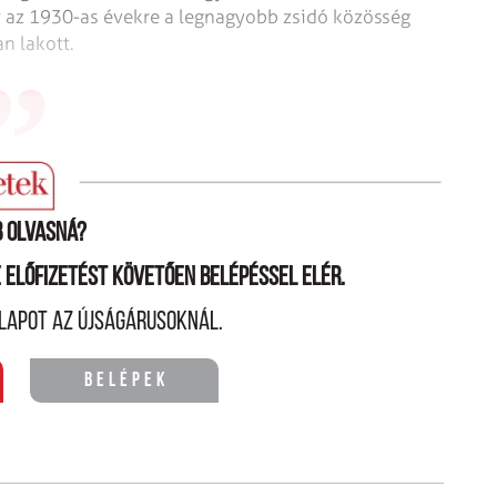
y az 1930-as évekre a legnagyobb zsidó közösség
an lakott.
, a nagy-britanniai egynegyede eltűnt.
 olvasná?
ne előfizetést követően belépéssel elér.
lapot az újságárusoknál.
Belépek