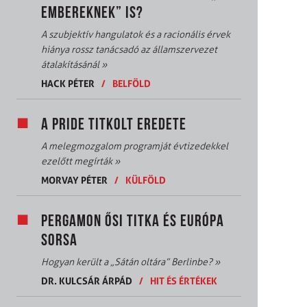
EMBEREKNEK” IS?
A szubjektív hangulatok és a racionális érvek
hiánya rossz tanácsadó az államszervezet
átalakításánál
»
HACK PÉTER
/
BELFÖLD
A PRIDE TITKOLT EREDETE
A melegmozgalom programját évtizedekkel
ezelőtt megírták
»
MORVAY PÉTER
/
KÜLFÖLD
PERGAMON ŐSI TITKA ÉS EURÓPA
SORSA
Hogyan került a „Sátán oltára” Berlinbe?
»
DR. KULCSÁR ÁRPÁD
/
HIT ÉS ÉRTÉKEK