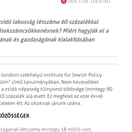
2020.11.06. (XXIV/45)
 zsidó lakosság létszáma 60 százalékkal
lélekszámcsökkenésnek? Miért hagyják el a
jának és gazdaságának kialakításában
londoni székhelyű Institute for Jewish Policy
dulón” című tanulmányában. Nem kevesebbet
n a zsidó népesség túlnyomó többsége (mintegy 90
0 százalék alá esett. Ez megfelel az ezer évvel
Keleten élt. Az okoknak járunk utána.
KÖZÖSSÉGEK
ságának létszáma mintegy 18 millió volt,