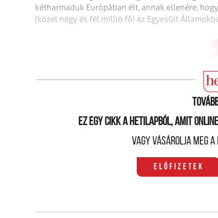
kétharmaduk Európában élt, annak ellenére, hog
(közel négy és fél millió fő) az Egyesült Államokb
A legnagyobb európai zsidó közösség
Tovább
Ez egy cikk a hetilapból, amit onli
Vagy vásárolja meg a 
Előfizetek