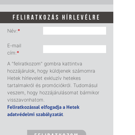
FELIRATKOZÁS HÍRLEVÉLRE
Név:
*
E-mail
cím:
*
A "feliratkozom" gombra kattintva
hozzájárulok, hogy küldjenek számomra
Hetek hírlevelet exkluzív hetekes
tartalmakról és promóciókról. Tudomásul
veszem, hogy hozzájárulásomat bármikor
visszavonhatom.
Feliratkozással elfogadja a Hetek
adatvédelmi szabályzatát
.