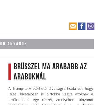
ÓDÓ ANYAGOK
Brüsszel ma arababb az
araboknál
A Trump-terv elérhető távolságra hozta azt, hogy
Izrael hivatalosan is birtokba vegye azoknak a
területeknek egy részét, amelyeken túlnyomó