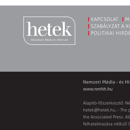
KAPCSOLAT
M
SZABÁLYZAT A 
POLITIKAI HIRD
Nemzeti Média - és Hí
www.nmhh.hu
Alapító-főszerkesztő: N
hetek@hetek.hu
. - The
the Associated Press. Al
felhatalmazása nélkül! 