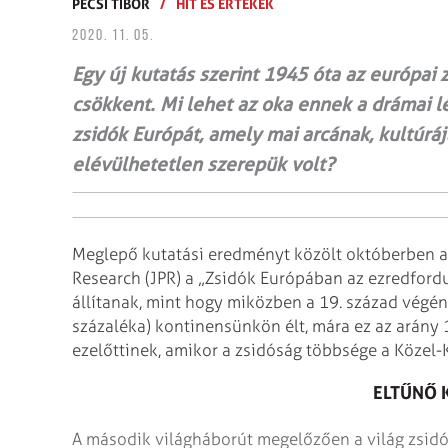
PÉCSI TIBOR
/
HIT ÉS ÉRTÉKEK
2020. 11. 05.
Egy új kutatás szerint 1945 óta az európai
csökkent. Mi lehet az oka ennek a drámai 
zsidók Európát, amely mai arcának, kultúrá
elévülhetetlen szerepük volt?
Meglepő kutatási eredményt közölt októberben a 
Research (JPR) a „Zsidók Európában az ezredfor
állítanak, mint hogy miközben a 19. század végé
százaléka) kontinensünkön élt, mára ez az arány 1
ezelőttinek, ami­­kor a zsidóság többsége a Közel-
ELTŰNŐ 
A második világháborút megelőzően a világ zsidó