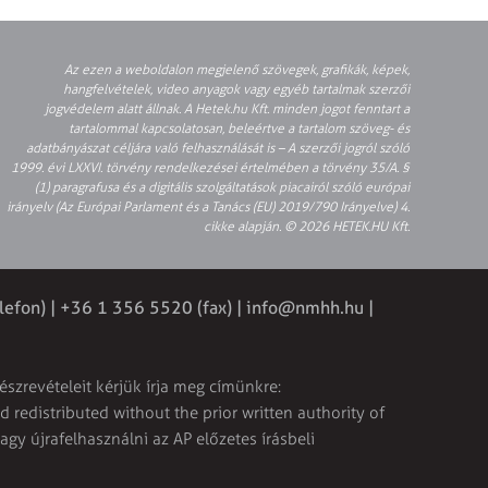
Az ezen a weboldalon megjelenő szövegek, grafikák, képek,
hangfelvételek, video anyagok vagy egyéb tartalmak szerzői
jogvédelem alatt állnak. A Hetek.hu Kft. minden jogot fenntart a
tartalommal kapcsolatosan, beleértve a tartalom szöveg- és
adatbányászat céljára való felhasználását is – A szerzői jogról szóló
1999. évi LXXVI. törvény rendelkezései értelmében a törvény 35/A. §
(1) paragrafusa és a digitális szolgáltatások piacairól szóló európai
irányelv (Az Európai Parlament és a Tanács (EU) 2019/790 Irányelve) 4.
cikke alapján. © 2026 HETEK.HU Kft.
lefon) | +36 1 356 5520 (fax) |
info@nmhh.hu
|
észrevételeit kérjük írja meg címünkre:
 redistributed without the prior written authority of
vagy újrafelhasználni az AP előzetes írásbeli