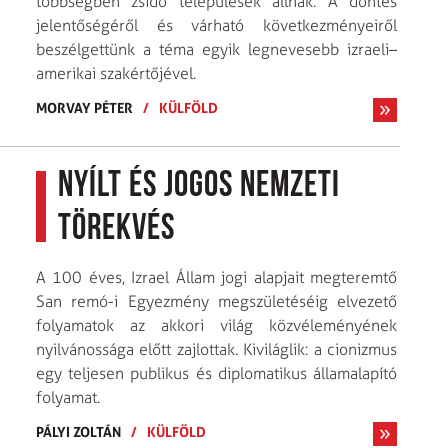
többségben zsidó települések állnak. A döntés
jelentőségéről és várható következményeiről
beszélgettünk a téma egyik legnevesebb izraeli–
amerikai szakértőjével.
MORVAY PÉTER
/
KÜLFÖLD
Nyílt és jogos nemzeti
törekvés
A 100 éves, Izrael Állam jogi alapjait megteremtő
San remó-i Egyezmény megszületéséig elvezető
folyamatok az akkori világ közvéleményének
nyilvánossága előtt zajlottak. Kiviláglik: a cionizmus
egy teljesen publikus és diplomatikus államalapító
folyamat.
PÁLYI ZOLTÁN
/
KÜLFÖLD