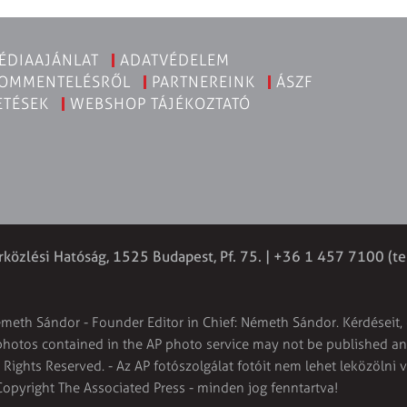
ÉDIAAJÁNLAT
ADATVÉDELEM
KOMMENTELÉSRŐL
PARTNEREINK
ÁSZF
ETÉSEK
WEBSHOP TÁJÉKOZTATÓ
rközlési Hatóság, 1525 Budapest, Pf. 75. | +36 1 457 7100 (te
émeth Sándor - Founder Editor in Chief: Németh Sándor. Kérdéseit, 
 photos contained in the AP photo service may not be published and
l Rights Reserved. - Az AP fotószolgálat fotóit nem lehet leközölni 
Copyright The Associated Press - minden jog fenntartva!