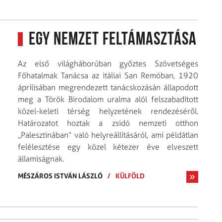
Egy nemzet feltámasztása
Az első világháborúban győztes Szövetséges
Főhatalmak Tanácsa az itáliai San Remóban, 1920
áprilisában megrendezett tanácskozásán állapodott
meg a Török Birodalom uralma alól felszabadított
közel-keleti térség helyzetének rendezéséről.
Határozatot hoztak a zsidó nemzeti otthon
„Palesztinában” való helyreállításáról, ami példátlan
felélesztése egy közel kétezer éve elveszett
államiságnak.
MÉSZÁROS ISTVÁN LÁSZLÓ
/
KÜLFÖLD