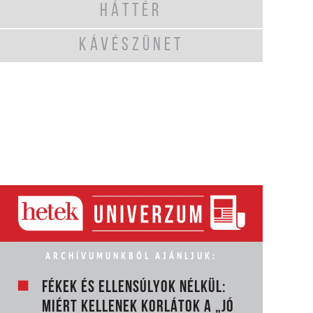
HÁTTÉR
KÁVÉSZÜNET
ARCHÍVUMUNKBÓL AJÁNLJUK:
FÉKEK ÉS ELLENSÚLYOK NÉLKÜL:
MIÉRT KELLENEK KORLÁTOK A „JÓ