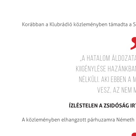
Korábban a Klubrádió közleményben támadta a Spi
„a hatalom áldozat
kiigénylése hazánkb
nélküli. Aki ebben a
vesz, az nem 
ÍZLÉSTELEN A ZSIDÓSÁG 
A közleményben elhangzott párhuzamra Németh S. 