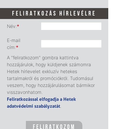
FELIRATKOZÁS HÍRLEVÉLRE
Név:
*
E-mail
cím:
*
A "feliratkozom" gombra kattintva
hozzájárulok, hogy küldjenek számomra
Hetek hírlevelet exkluzív hetekes
tartalmakról és promóciókról. Tudomásul
veszem, hogy hozzájárulásomat bármikor
visszavonhatom.
Feliratkozással elfogadja a Hetek
adatvédelmi szabályzatát
.