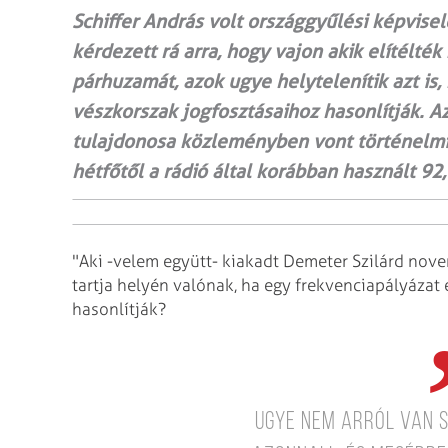
Schiffer András volt országgyűlési képvise
kérdezett rá arra, hogy vajon akik elítélt
párhuzamát, azok ugye helytelenítik azt is
vészkorszak jogfosztásaihoz hasonlítják. Az 
tulajdonosa közleményben vont történelmi
hétfőtől a rádió által korábban használt 9
"Aki -velem együtt- kiakadt Demeter Szilárd no
tartja helyén valónak, ha egy frekvenciapályáza
hasonlítják?
Ugye nem arról van s