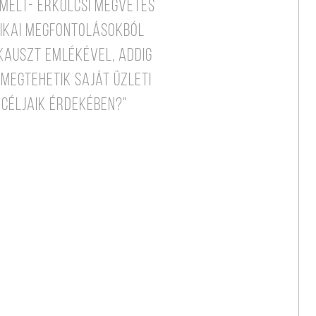
melt- erkölcsi megvetés
tikai megfontolásokból
auszt emlékével, addig
megtehetik saját üzleti
 céljaik érdekében?"