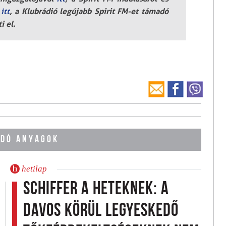
t
, a Klubrádió legújabb Spirit FM-et támadó
itt
i el.
DÓ ANYAGOK
hetilap
Schiffer a Heteknek: a
Davos körül legyeskedő