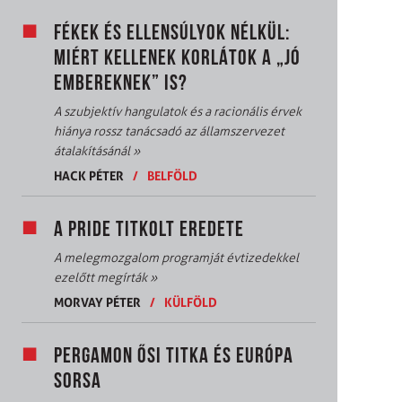
FÉKEK ÉS ELLENSÚLYOK NÉLKÜL:
MIÉRT KELLENEK KORLÁTOK A „JÓ
EMBEREKNEK” IS?
A szubjektív hangulatok és a racionális érvek
hiánya rossz tanácsadó az államszervezet
átalakításánál
»
HACK PÉTER
/
BELFÖLD
A PRIDE TITKOLT EREDETE
A melegmozgalom programját évtizedekkel
ezelőtt megírták
»
MORVAY PÉTER
/
KÜLFÖLD
PERGAMON ŐSI TITKA ÉS EURÓPA
SORSA