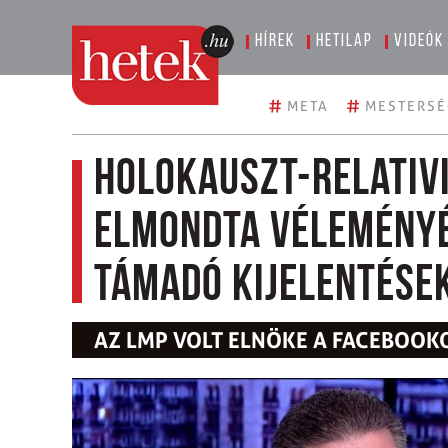
Hírek
Hetilap
Videók
#
#
META
MESTERSÉ
Holokauszt-relativi
elmondta véleményét
támadó kijelentése
AZ LMP VOLT ELNÖKE A FACEBOOK