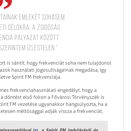
atainak emlékét sohasem
ti célokra, a zsidóság
vencia pályázat között
zerintem ízléstelen.”
ott is sántít, hogy frekvenciát soha nem tulajdonol
azok használati jogosultságainak megadása, így
letve Spirit FM frekvenciája.
enes frekvenciahasználati engedélyt, hogy a
 a döntést első fokon a Fővárosi Törvényszék is
pirit FM vezetése ugyanakkor hangsúlyozta, ha a
etesen méltósággal adják vissza a frekvenciát.
amigazgatójával
, a Spirit FM indulásáról és
itt