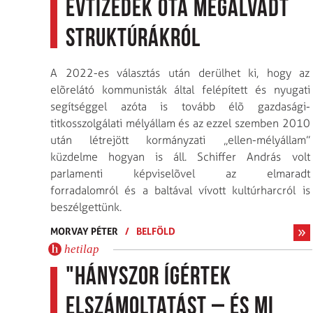
évtizedek óta megalvadt
struktúrákról
A 2022-es választás után derülhet ki, hogy az
elõrelátó kommunisták által felépített és nyugati
segítséggel azóta is tovább élõ gazdasági-
titkosszolgálati mélyállam és az ezzel szemben 2010
után létrejött kormányzati „ellen-mélyállam”
küzdelme hogyan is áll. Schiffer András volt
parlamenti képviselõvel az elmaradt
forradalomról és a baltával vívott kultúrharcról is
beszélgettünk.
MORVAY PÉTER
/
BELFÖLD
hetilap
"Hányszor ígértek
elszámoltatást – és mi