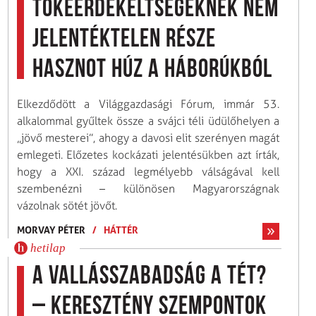
tőkeérdekeltségeknek nem
jelentéktelen része
hasznot húz a háborúkból
Elkezdődött a Világgazdasági Fórum, immár 53.
alkalommal gyűltek össze a svájci téli üdülőhelyen a
„jövő mesterei”, ahogy a davosi elit szerényen magát
emlegeti. Előzetes kockázati jelentésükben azt írták,
hogy a XXI. század legmélyebb válságával kell
szembenézni – különösen Magyarországnak
vázolnak sötét jövőt.
MORVAY PÉTER
/
HÁTTÉR
hetilap
A vallásszabadság a tét?
– Keresztény szempontok