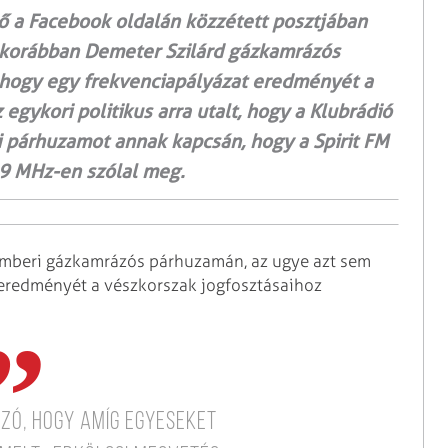
lő a Facebook oldalán közzétett posztjában
ék korábban Demeter Szilárd gázkamrázós
, hogy egy frekvenciapályázat eredményét a
egykori politikus arra utalt, hogy a Klubrádió
 párhuzamot annak kapcsán, hogy a Spirit FM
2,9 MHz-en szólal meg.
vemberi gázkamrázós párhuzamán, az ugye azt sem
t eredményét a vészkorszak jogfosztásaihoz
zó, hogy amíg egyeseket