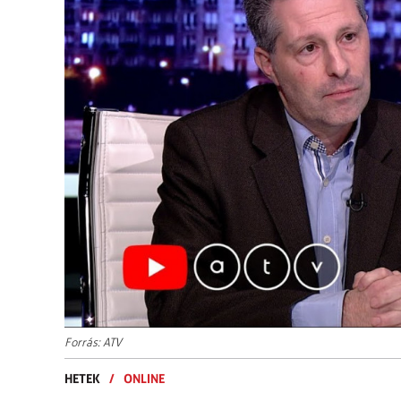
Forrás: ATV
HETEK
/
ONLINE