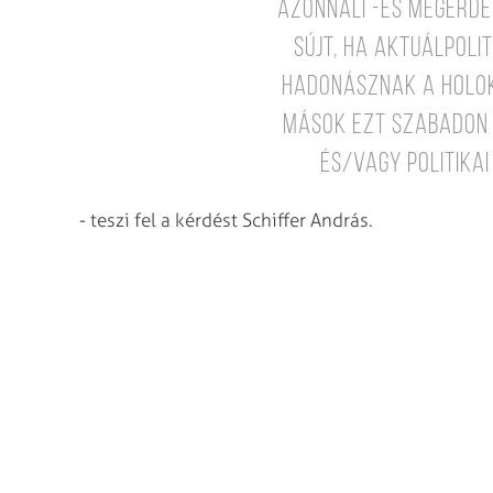
azonnali -és megérde
sújt, ha aktuálpoli
hadonásznak a Holok
mások ezt szabadon 
és/vagy politikai
- teszi fel a kérdést Schiffer András.