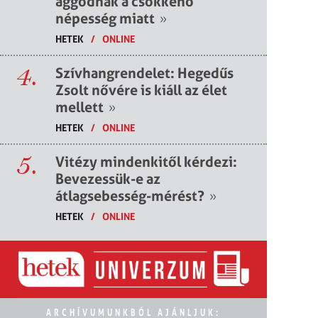
aggódnak a csökkenő
népesség miatt
»
HETEK
/
ONLINE
4.
Szívhangrendelet: Hegedűs
Zsolt nővére is kiáll az élet
mellett
»
HETEK
/
ONLINE
5.
Vitézy mindenkitől kérdezi:
Bevezessük-e az
átlagsebesség-mérést?
»
HETEK
/
ONLINE
ARCHÍVUMUNKBÓL AJÁNLJUK: