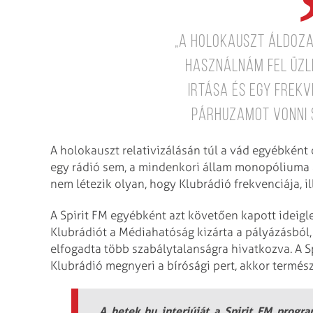
„A holokauszt áldoz
használnám fel üzle
irtása és egy frek
párhuzamot vonni s
A holokauszt relativizálásán túl a vád egyébként 
egy rádió sem, a mindenkori állam monopóliuma 
nem létezik olyan, hogy Klubrádió frekvenciája, il
A Spirit FM egyébként azt követően kapott ideigl
Klubrádiót a Médiahatóság kizárta a pályázásból,
elfogadta több szabálytalanságra hivatkozva. A S
Klubrádió megnyeri a bírósági pert, akkor termész
A hetek.hu interjúját a Spirit FM progr