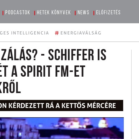
Podcastok
Hetek könyvek
News
Előfizetés
#
GES INTELLIGENCIA
ENERGIAVÁLSÁG
zálás? - Schiffer is
 a Spirit FM-et
kről
ON KÉRDEZETT RÁ A KETTŐS MÉRCÉRE