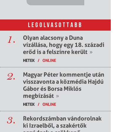
LEGOLVASOTTABB
1.
Olyan alacsony a Duna
vízállása, hogy egy 18. századi
erőd is a felszínre került
»
HETEK
/
ONLINE
2.
Magyar Péter kommentje után
visszavonta a közmédia Hajdú
Gábor és Borsa Miklós
megbízását
»
HETEK
/
ONLINE
3.
Rekordszámban vándorolnak
ki Izraelből, a szakértők