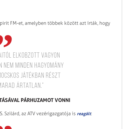
rit FM-et, amelyben többek között azt írták, hogy
aitól elkobzott vagyon
an nem minden hagyomány
 mocskos játékban részt
marad ártatlan.”
IRTÁSÁVAL PÁRHUZAMOT VONNI
Szilárd, az ATV vezérigazgatója is
:
reagált