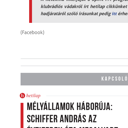
klubrádiós vádakról írt hetilap cikkünke
hadjáratáról szóló írásunkat pedig
érhet
itt
(Facebook)
KAPCSOLÓ
hetilap
Mélyállamok háborúja:
Schiffer András az