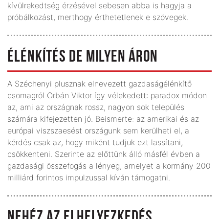
kívülrekedtség érzésével sebesen abba is hagyja a
próbálkozást, merthogy érthetetlenek e szövegek.
ÉLÉNKÍTÉS DE MILYEN ÁRON
A Széchenyi plusznak elnevezett gazdaságélénkítő
csomagról Orbán Viktor így vélekedett: paradox módon
az, ami az országnak rossz, nagyon sok település
számára kifejezetten jó. Beismerte: az amerikai és az
európai viszszaesést országunk sem kerülheti el, a
kérdés csak az, hogy miként tudjuk ezt lassítani,
csökkenteni. Szerinte az előttünk álló másfél évben a
gazdasági összefogás a lényeg, amelyet a kormány 200
milliárd forintos impulzussal kíván támogatni.
NEHÉZ AZ ELHELYEZKEDÉS