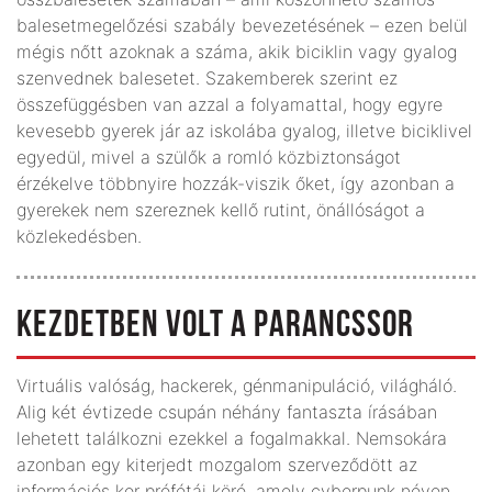
balesetmegelőzési szabály bevezetésének – ezen belül
mégis nőtt azoknak a száma, akik biciklin vagy gyalog
szenvednek balesetet. Szakemberek szerint ez
összefüggésben van azzal a folyamattal, hogy egyre
kevesebb gyerek jár az iskolába gyalog, illetve biciklivel
egyedül, mivel a szülők a romló közbiztonságot
érzékelve többnyire hozzák-viszik őket, így azonban a
gyerekek nem szereznek kellő rutint, önállóságot a
közlekedésben.
KEZDETBEN VOLT A PARANCSSOR
Virtuális valóság, hackerek, génmanipuláció, világháló.
Alig két évtizede csupán néhány fantaszta írásában
lehetett találkozni ezekkel a fogalmakkal. Nemsokára
azonban egy kiterjedt mozgalom szerveződött az
információs kor prófétái köré, amely cyberpunk néven