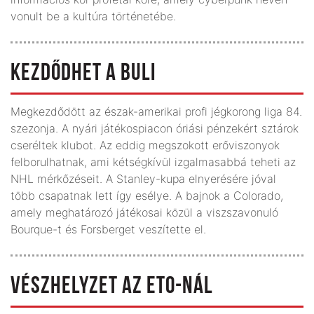
vonult be a kultúra történetébe.
KEZDŐDHET A BULI
Megkezdődött az észak-amerikai profi jégkorong liga 84.
szezonja. A nyári játékospiacon óriási pénzekért sztárok
cseréltek klubot. Az eddig megszokott erőviszonyok
felborulhatnak, ami kétségkívül izgalmasabbá teheti az
NHL mérkőzéseit. A Stanley-kupa elnyerésére jóval
több csapatnak lett így esélye. A bajnok a Colorado,
amely meghatározó játékosai közül a viszszavonuló
Bourque-t és Forsberget veszítette el.
VÉSZHELYZET AZ ETO-NÁL