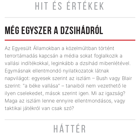
HIT ÉS ÉRTÉKEK
MÉG EGYSZER A DZSIHÁDRÓL
Az Egyesült Államokban a közelmúltban történt
terrortámadás kapcsán a média sokat foglalkozik a
vallási indítékokkal, leginkább a dzsihád mibenlétével.
Egymásnak ellentmondó nyilatkozatok látnak
napvilágot: egyesek szerint az iszlám – Bush vagy Blair
szerint: "a béke vallása" – tanaiból nem vezethető le
ilyen cselekedet, mások szerint igen. Mi az igazság?
Maga az iszlám lenne ennyire ellentmondásos, vagy
taktikai játékról van csak szó?
HÁTTÉR