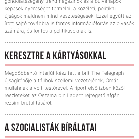
gondolatszegény trendmagazinok és a bulvárlapok
képesek nyereséget termelni; a közéleti, politikai
újságok majdnem mind veszteségesek. Ezzel együtt az
írott sajtó továbbra is fontos információforrás az olvasók
számára, és fontos a politikusoknak is.
KERESZTRE A KÁRTYÁSOKKAL
Megdöbbentő interjút készített a brit The Telegraph
újságírónője a tálibok szellemi vezetőjének, Omár
mullahnak a volt testőrével. A riport első ízben közöl
részleteket az Oszama bin Ladent rejtegető afgán
rezsim brutalitásáról.
A SZOCIALISTÁK BÍRÁLATAI