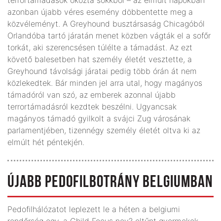
azonban újabb véres esemény döbbentette meg a
közvéleményt. A Greyhound busztársaság Chicagóból
Orlandóba tartó járatán menet közben vágták el a sofőr
torkát, aki szerencsésen túlélte a támadást. Az ezt
követő balesetben hat személy életét vesztette, a
Greyhound távolsági járatai pedig több órán át nem
közlekedtek. Bár minden jel arra utal, hogy magányos
támadóról van szó, az emberek azonnal újabb
terrortámadásról kezdtek beszélni. Ugyancsak
magányos támadó gyilkolt a svájci Zug városának
parlamentjében, tizennégy személy életét oltva ki az
elmúlt hét péntekjén.
ÚJABB PEDOFILBOTRÁNY BELGIUMBAN
Pedofilhálózatot leplezett le a héten a belgiumi
rendőrség egy, a Child Focus nev? eltűnt gyermekek