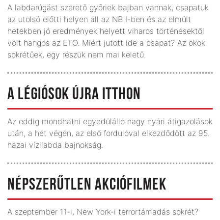
A labdarúgást szerető győriek bajban vannak, csapatuk
az utolsó előtti helyen áll az NB I-ben és az elmúlt
hetekben jó eredmények helyett viharos történésektől
volt hangos az ETO. Miért jutott ide a csapat? Az okok
sokrétűek, egy részük nem mai keletű.
A LÉGIÓSOK ÚJRA ITTHON
Az eddig mondhatni egyedülálló nagy nyári átigazolások
után, a hét végén, az első fordulóval elkezdődött az 95.
hazai vízilabda bajnokság.
NÉPSZERŰTLEN AKCIÓFILMEK
A szeptember 11-i, New York-i terrortámadás sokrét?