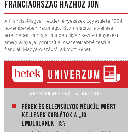
FRANCIAORSZÁG HÁZHOZ JÖN
A Francia-Magyar Kezdeményezések Egyesülete 1994
novemberében napvilágot látott alapító hitvallása
értelmében támogat minden olyan kezdeményezést,
amely árnyalja, pontosítja, összetettebbé teszi a
franciák Magyarországról alkotott képét.
ARCHÍVUMUNKBÓL AJÁNLJUK:
FÉKEK ÉS ELLENSÚLYOK NÉLKÜL: MIÉRT
KELLENEK KORLÁTOK A „JÓ
EMBEREKNEK” IS?