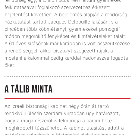
felkutatásával foglalkozó szervezethez érkezett
bejelentést követően. A bejelentés alapján a rendőrség
házkutatást tartott Jacques Delbouille lakásán, s a
pincében több köbméternyi, gyermekeket pornográf
módon megörökítő fényképet és filmfelvételeket talált.
A 61 éves sírásónak már korábban is volt összeütközése
a rendőrséggel: akkor pisztolyt szegezett rájuk, a
mostani alkalommal pedig karddal hadonászva fogadta
őket.
A TÁLIB MINTA
Az izraeli biztonsági kabinet négy órán át tartó
rendkívüli ülésén szerdára virradóan úgy határozott,
hogy a maga részéről is felmondja a három hete
meghirdetett tűzszünetet. A kabinet utasítást adott a
határőregységeknek, a biztonsági alakulatoknak és az