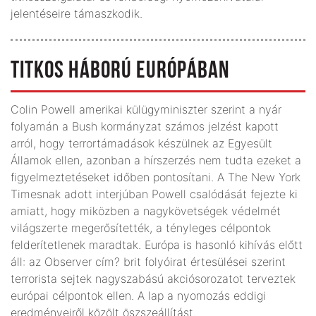
jelentéseire támaszkodik.
TITKOS HÁBORÚ EURÓPÁBAN
Colin Powell amerikai külügyminiszter szerint a nyár
folyamán a Bush kormányzat számos jelzést kapott
arról, hogy terrortámadások készülnek az Egyesült
Államok ellen, azonban a hírszerzés nem tudta ezeket a
figyelmeztetéseket időben pontosítani. A The New York
Timesnak adott interjúban Powell csalódását fejezte ki
amiatt, hogy miközben a nagykövetségek védelmét
világszerte megerősítették, a tényleges célpontok
felderítetlenek maradtak. Európa is hasonló kihívás előtt
áll: az Observer cím? brit folyóirat értesülései szerint
terrorista sejtek nagyszabású akciósorozatot terveztek
európai célpontok ellen. A lap a nyomozás eddigi
eredményeiről közölt öszszeállítást.