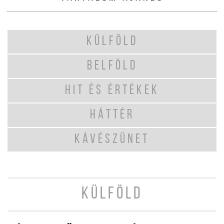
KÜLFÖLD
BELFÖLD
HIT ÉS ÉRTÉKEK
HÁTTÉR
KÁVÉSZÜNET
KÜLFÖLD