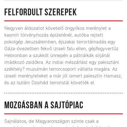
FELFORDULT SZEREPEK
Negyven áldozatot követelő öngyilkos merénylet a
kasmíri törvényhozás épületénél, autóba rejtett
pokolgép Jeruzsálemben, éjszakai terrortámadás egy
Gáza-övezetben fekvő izraeli falu ellen, gépfegyvertűz
Hebronban a szukkót ünnepén a pátriárkák sírjánál
imádkozó zsidókra. Az indiai mészárlást egy pakisztáni
székhely? muzulmán terrorcsoport vállalta magára. Az
izraeli merényleteket a már jól ismert palesztin Hamasz,
és az Iszlám Dzsihád terroristái követték el.
MOZGÁSBAN A SAJTÓPIAC
Sajnálatos, de Magyarországon szinte csak a