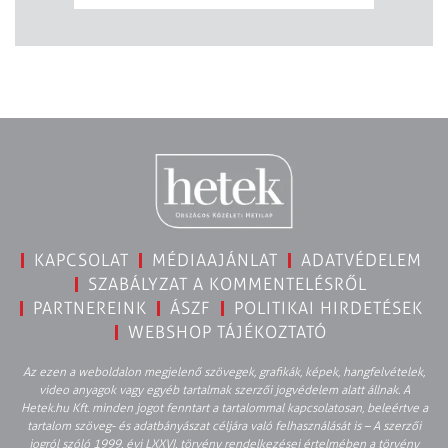
KAPCSOLAT
MÉDIAAJÁNLAT
ADATVÉDELEM
SZABÁLYZAT A KOMMENTELÉSRŐL
PARTNEREINK
ÁSZF
POLITIKAI HIRDETÉSEK
WEBSHOP TÁJÉKOZTATÓ
Az ezen a weboldalon megjelenő szövegek, grafikák, képek, hangfelvételek,
video anyagok vagy egyéb tartalmak szerzői jogvédelem alatt állnak. A
Hetek.hu Kft. minden jogot fenntart a tartalommal kapcsolatosan, beleértve a
tartalom szöveg- és adatbányászat céljára való felhasználását is – A szerzői
jogról szóló 1999. évi LXXVI. törvény rendelkezései értelmében a törvény