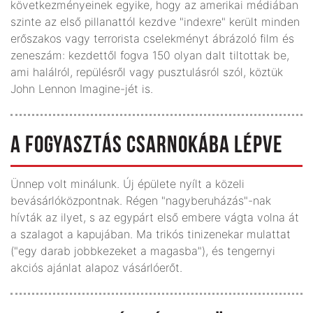
következményeinek egyike, hogy az amerikai médiában
szinte az első pillanattól kezdve "indexre" került minden
erőszakos vagy terrorista cselekményt ábrázoló film és
zeneszám: kezdettől fogva 150 olyan dalt tiltottak be,
ami halálról, repülésről vagy pusztulásról szól, köztük
John Lennon Imagine-jét is.
A FOGYASZTÁS CSARNOKÁBA LÉPVE
Ünnep volt minálunk. Új épülete nyílt a közeli
bevásárlóközpontnak. Régen "nagyberuházás"-nak
hívták az ilyet, s az egypárt első embere vágta volna át
a szalagot a kapujában. Ma trikós tinizenekar mulattat
("egy darab jobbkezeket a magasba"), és tengernyi
akciós ajánlat alapoz vásárlóerőt.