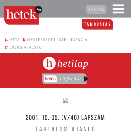
Profil
Támogatás
#
#
META
MESTERSÉGES INTELLIGENCIA
#
ENERGIAVÁLSÁG
hetilap
2001. 10. 05. (V/40) LAPSZÁM
TARTALOM AJÁNLÓ