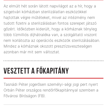
Az elmúlt hét során látott napvilágot az a hír, hogy a
szigetvári kórházban sterilizálatlan eszközökkel
hajtottak végre műtéteket, mivel az intézmény nem
tudott fizetni a sterilizálásban fontos szerepet játszó
gőzért. Időközben kiderült, hogy a kórháznak tényleg
több tízmilliós díjhátraléka van, a szolgáltató viszont
nem korlátozta az operációs eszközök sterilizálásában.
Mindez a kórháznak okozott presztízsveszteségen
azonban már mit sem változtat.
VESZTETT A FŐKAPITÁNY
Tasnádi Péter jogerősen személyi-ségi jogi pert nyert
Orbán Péter országos rendőrfőkapitánnyal szemben a
Fővárosi Bíróságon (FB).