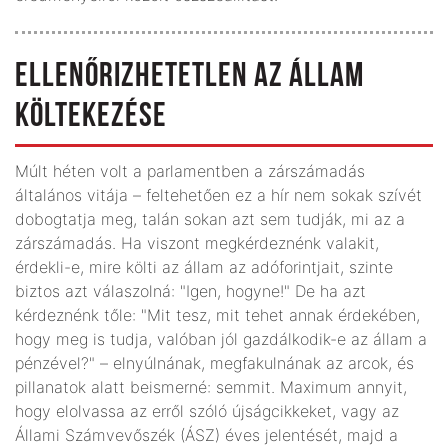
ELLENŐRIZHETETLEN AZ ÁLLAM
KÖLTEKEZÉSE
Múlt héten volt a parlamentben a zárszámadás
általános vitája – feltehetően ez a hír nem sokak szívét
dobogtatja meg, talán sokan azt sem tudják, mi az a
zárszámadás. Ha viszont megkérdeznénk valakit,
érdekli-e, mire költi az állam az adóforintjait, szinte
biztos azt válaszolná: "Igen, hogyne!" De ha azt
kérdeznénk tőle: "Mit tesz, mit tehet annak érdekében,
hogy meg is tudja, valóban jól gazdálkodik-e az állam a
pénzével?" – elnyúlnának, megfakulnának az arcok, és
pillanatok alatt beismerné: semmit. Maximum annyit,
hogy elolvassa az erről szóló újságcikkeket, vagy az
Állami Számvevőszék (ÁSZ) éves jelentését, majd a