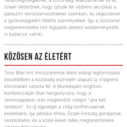
Izraeli Véderőnek, hogy újítsák fel védelmi akcióikat a
palesztin terrorszervezetekkel szemben, és végezzenek
a gyilkosságokért felelős személyekkel. Így a tűzszünet
megteremtésére tett legújabb pereszi kezdeményezés
is kudarcot vallott.
KÖZÖSEN AZ ÉLETÉRT
Tony Blair brit miniszterelnök élete eddigi legfontosabb
beszédében a közösség eszméjén alapuló új világrend
körvonalait vázolta fel. A Munkáspárt brightoni
konferenciáján Blair hangsúlyozta, hogy a
terrorcsapások után megrendült világot "újra kell
rendezni". Az új egységet a világ konfliktusainak
kezelésére, így például Afrika, Észak-Írország gondjainak
rendezésére, és a közel-keleti béke megteremtésére
lehetne felhasználni.