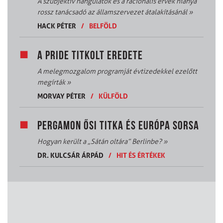
A szubjektív hangulatok és a racionális érvek hiánya
rossz tanácsadó az államszervezet átalakításánál
»
HACK PÉTER
/
BELFÖLD
A PRIDE TITKOLT EREDETE
A melegmozgalom programját évtizedekkel ezelőtt
megírták
»
MORVAY PÉTER
/
KÜLFÖLD
PERGAMON ŐSI TITKA ÉS EURÓPA SORSA
Hogyan került a „Sátán oltára” Berlinbe?
»
DR. KULCSÁR ÁRPÁD
/
HIT ÉS ÉRTÉKEK