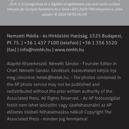
35/A. § (1) paragrafusa és a digitális szolgáltatások piacairól szóló európai
irányelv (Az Európai Parlament és a Tanács (EU) 2019/790 Irányelve) 4. cikke
alapján. © 2026 HETEK.HU Kft.
Nemzeti Média - és Hírközlési Hatóság, 1525 Budapest,
Pf. 75. | +36 1 457 7100 (telefon) | +36 1 356 5520
(fax) |
info@nmhh.hu
| www.nmhh.hu
Alapító-főszerkesztő: Németh Sándor - Founder Editor in
Chief: Németh Sándor. Kérdéseit, észrevételeit kérjük írja
meg címünkre:
hetek@hetek.hu
. - The photos contained in
the AP photo service may not be published and
redistributed without the prior written authority of the
Associated Press. All Rights Reserved. - Az AP fotószolgálat
fotóit nem lehet leközölni vagy újrafelhasználni az AP
előzetes írásbeli felhatalmazása nélkül! Copyright The
Associated Press - minden jog fenntartva!