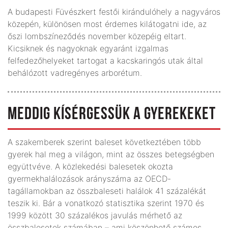
A budapesti Füvészkert festői kirándulóhely a nagyváros
közepén, különösen most érdemes kilátogatni ide, az
őszi lombszíneződés november közepéig eltart.
Kicsiknek és nagyoknak egyaránt izgalmas
felfedezőhelyeket tartogat a kacskaringós utak által
behálózott vadregényes arborétum.
MEDDIG KÍSÉRGESSÜK A GYEREKEKET
A szakemberek szerint baleset következtében több
gyerek hal meg a világon, mint az összes betegségben
együttvéve. A közlekedési balesetek okozta
gyermekhalálozások arányszáma az OECD-
tagállamokban az összbaleseti halálok 41 százalékát
teszik ki. Bár a vonatkozó statisztika szerint 1970 és
1999 között 30 százalékos javulás mérhető az
összbalesetek számában – ami köszönhető számos