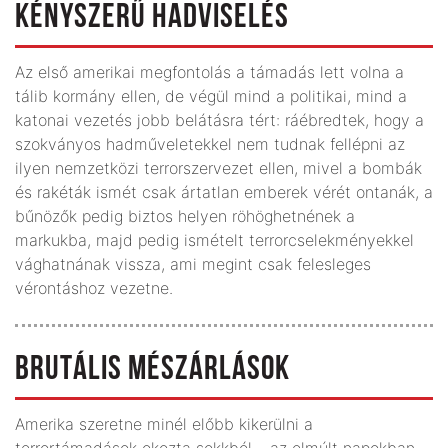
KÉNYSZERŰ HADVISELÉS
Az első amerikai megfontolás a támadás lett volna a
tálib kormány ellen, de végül mind a politikai, mind a
katonai vezetés jobb belátásra tért: ráébredtek, hogy a
szokványos hadműveletekkel nem tudnak fellépni az
ilyen nemzetközi terrorszervezet ellen, mivel a bombák
és rakéták ismét csak ártatlan emberek vérét ontanák, a
bűnözők pedig biztos helyen röhöghetnének a
markukba, majd pedig ismételt terrorcselekményekkel
vághatnának vissza, ami megint csak felesleges
vérontáshoz vezetne.
BRUTÁLIS MÉSZÁRLÁSOK
Amerika szeretne minél előbb kikerülni a
terrortámadások okozta sokkból – az elmúlt napokban