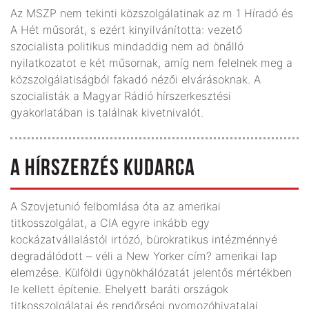
Az MSZP nem tekinti közszolgálatinak az m 1 Híradó és
A Hét műsorát, s ezért kinyilvánította: vezető
szocialista politikus mindaddig nem ad önálló
nyilatkozatot e két műsornak, amíg nem felelnek meg a
közszolgálatiságból fakadó nézői elvárásoknak. A
szocialisták a Magyar Rádió hírszerkesztési
gyakorlatában is találnak kivetnivalót.
A HÍRSZERZÉS KUDARCA
A Szovjetunió felbomlása óta az amerikai
titkosszolgálat, a CIA egyre inkább egy
kockázatvállalástól irtózó, bürokratikus intézménnyé
degradálódott – véli a New Yorker cím? amerikai lap
elemzése. Külföldi ügynökhálózatát jelentős mértékben
le kellett építenie. Ehelyett baráti országok
titkosszolgálatai és rendőrségi nyomozóhivatalai