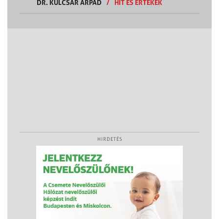
DR. KULCSÁR ÁRPÁD
/
HIT ÉS ÉRTÉKEK
HIRDETÉS