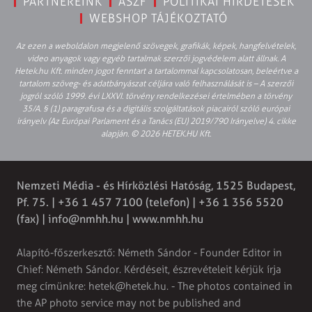
PARTNEREINK
ÁSZF
POLITIKAI HIRDETÉSEK
WEBSHOP TÁJÉKOZTATÓ
Az ezen a weboldalon megjelenő szövegek, grafikák, képek, hangfelvételek,
video anyagok vagy egyéb tartalmak szerzői jogvédelem alatt állnak. A
Hetek.hu Kft. minden jogot fenntart a tartalommal kapcsolatosan, beleértve a
tartalom szöveg- és adatbányászat céljára való felhasználását is – A szerzői
jogról szóló 1999. évi LXXVI. törvény rendelkezései értelmében a törvény
35/A. § (1) paragrafusa és a digitális szolgáltatások piacairól szóló európai
irányelv (Az Európai Parlament és a Tanács (EU) 2019/790 Irányelve) 4. cikke
alapján. © 2026 HETEK.HU Kft.
Nemzeti Média - és Hírközlési Hatóság, 1525 Budapest,
Pf. 75. | +36 1 457 7100 (telefon) | +36 1 356 5520
(fax) |
info@nmhh.hu
| www.nmhh.hu
Alapító-főszerkesztő: Németh Sándor - Founder Editor in
Chief: Németh Sándor. Kérdéseit, észrevételeit kérjük írja
meg címünkre:
hetek@hetek.hu
. - The photos contained in
the AP photo service may not be published and