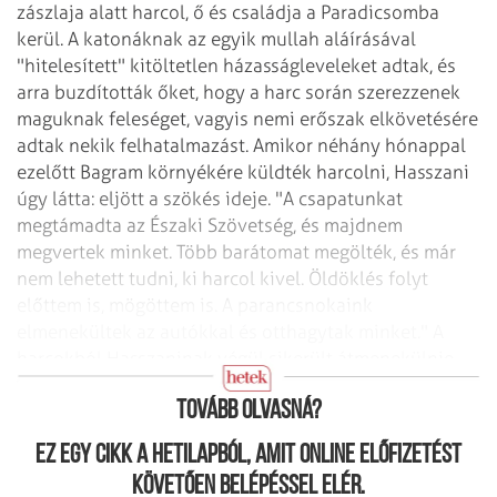
zászlaja alatt harcol, ő és családja a Paradicsomba
kerül. A katonáknak az egyik mullah aláírásával
"hitelesített" kitöltetlen házasságleveleket adtak, és
arra buzdították őket, hogy a harc során szerezzenek
maguknak feleséget, vagyis nemi erőszak elkövetésére
adtak nekik felhatalmazást.
Amikor néhány hónappal
ezelőtt Bagram környékére küldték harcolni, Hasszani
úgy látta: eljött a szökés ideje. "A csapatunkat
megtámadta az Északi Szövetség, és majdnem
megvertek minket. Több barátomat megölték, és már
nem lehetett tudni, ki harcol kivel. Öldöklés folyt
előttem is, mögöttem is. A parancsnokaink
elmenekültek az autókkal és otthagytak minket." A
harcokból Hasszaninak végül sikerült átmenekülnie
Pakisztánba.
Tovább olvasná?
Ez egy cikk a hetilapból, amit online előfizetést
követően belépéssel elér.