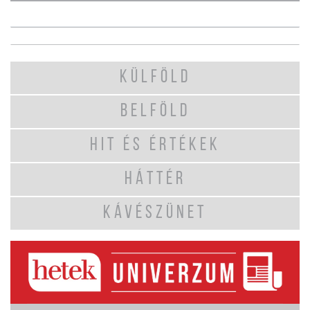
KÜLFÖLD
BELFÖLD
HIT ÉS ÉRTÉKEK
HÁTTÉR
KÁVÉSZÜNET