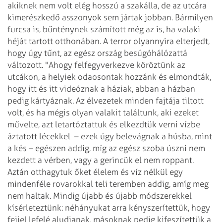
akiknek nem volt elég hosszú a szakálla, de az utcára
kimerészkedő asszonyok sem jártak jobban. Bármilyen
furcsa is, bűnténynek számított még az is, ha valaki
héját tartott otthonában.
A terror olyannyira elterjedt,
hogy úgy tűnt, az egész ország besúgóhálózattá
változott. "Ahogy felfegyverkezve köröztünk az
utcákon, a helyiek odaosontak hozzánk és elmondták,
hogy itt és itt videóznak a háziak, abban a házban
pedig kártyáznak. Az élvezetek minden fajtája tiltott
volt, és ha mégis olyan valakit találtunk, aki ezeket
művelte, azt letartóztattuk és elkezdtük verni vízbe
áztatott lécekkel
– ezek úgy belevágnak a húsba, mint
a kés – egészen addig, míg az egész szoba úszni nem
kezdett a vérben, vagy a gerincük el nem roppant.
Aztán otthagytuk őket élelem és víz nélkül egy
mindenféle rovarokkal teli teremben addig, amíg meg
nem haltak. Mindig újabb és újabb módszerekkel
kísérleteztünk: néhányukat arra kényszerítettük, hogy
fejjel lefelé aludjanak, másoknak pedig kifeszítettük a