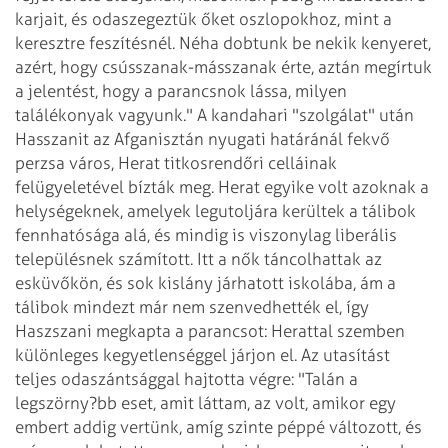
karjait, és odaszegeztük őket oszlopokhoz, mint a
keresztre feszítésnél. Néha dobtunk be nekik kenyeret,
azért, hogy csússzanak-másszanak érte, aztán megírtuk
a jelentést, hogy a parancsnok lássa, milyen
találékonyak vagyunk."
A kandahari "szolgálat" után
Hasszanit az Afganisztán nyugati határánál fekvő
perzsa város, Herat titkosrendőri celláinak
felügyeletével bízták meg. Herat egyike volt azoknak a
helységeknek, amelyek legutoljára kerültek a tálibok
fennhatósága alá, és mindig is viszonylag liberális
településnek számított. Itt a nők táncolhattak az
esküvőkön, és sok kislány járhatott iskolába, ám a
tálibok mindezt már nem szenvedhették el, így
Haszszani megkapta a parancsot: Herattal szemben
különleges kegyetlenséggel járjon el. Az utasítást
teljes odaszántsággal hajtotta végre: "Talán a
legszörny?bb eset, amit láttam, az volt, amikor egy
embert addig vertünk, amíg szinte péppé változott, és