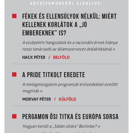
ARCHÍVUMUNKBÓL AJÁNLJUK:
FÉKEK ÉS ELLENSÚLYOK NÉLKÜL: MIÉRT
KELLENEK KORLÁTOK A „JÓ
EMBEREKNEK” IS?
A szubjektív hangulatok és a racionális érvek hiánya
rossz tanácsadó az államszervezet átalakításánál
»
HACK PÉTER
/
BELFÖLD
A PRIDE TITKOLT EREDETE
A melegmozgalom programját évtizedekkel ezelőtt
megírták
»
MORVAY PÉTER
/
KÜLFÖLD
PERGAMON ŐSI TITKA ÉS EURÓPA SORSA
Hogyan került a „Sátán oltára” Berlinbe?
»