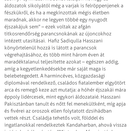
áldozatok sikolyától még a varjak is felröppenjenek a
fészkükről, és ha a megkínzottak mégis életben
maradnak, akkor ne legyen többé egy nyugodt
éjszakájuk sem" – ezek voltak az afgán
titkosrendőrség parancsnokának az újoncokhoz
intézett utasításai.
Hafiz Sadiqulla Hasszani
könyörtelenül hozzá is látott a parancsok
végrehajtásához, és több mint három éven át
maradéktalanul teljesítette azokat – egészen addig,
amíg a kegyetlenkedésekbe már saját maga is
belebetegedett. A harmincéves, közgazdasági
diplomával rendelkező, családos fiatalember elgyötört
arca és remegő keze azt mutatja: a hóhér éjszakái mára
éppoly lidércesek, mint egykori áldozataié.
Hasszani
Pakisztánban tanult és nőtt fel menekültként, míg apja
és fivérei az oroszok ellen folytatott dzsihádban
vettek részt. Családja tehetős volt, földdel és
ingatlanokkal rendelkeztek Kandaharban, ahová vissza