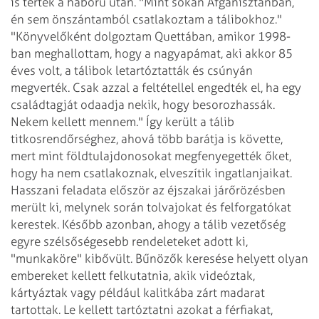
is tértek a háború után. "Mint sokan Afganisztánban,
én sem önszántamból csatlakoztam a tálibokhoz."
"Könyvelőként dolgoztam Quettában, amikor 1998-
ban meghallottam, hogy a nagyapámat, aki akkor 85
éves volt, a tálibok letartóztatták és csúnyán
megverték. Csak azzal a feltétellel engedték el, ha egy
családtagját odaadja nekik, hogy besorozhassák.
Nekem kellett mennem." Így került a tálib
titkosrendőrséghez, ahová több barátja is követte,
mert mint földtulajdonosokat megfenyegették őket,
hogy ha nem csatlakoznak, elveszítik ingatlanjaikat.
Hasszani feladata először az éjszakai járőrözésben
merült ki, melynek során tolvajokat és felforgatókat
kerestek. Később azonban, ahogy a tálib vezetőség
egyre szélsőségesebb rendeleteket adott ki,
"munkaköre" kibővült. Bűnözők keresése helyett olyan
embereket kellett felkutatnia, akik videóztak,
kártyáztak vagy például kalitkába zárt madarat
tartottak. Le kellett tartóztatni azokat a férfiakat,