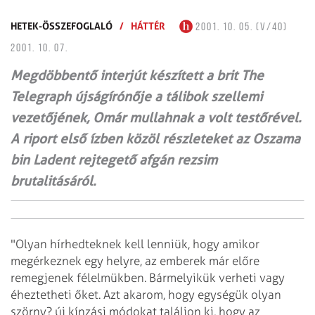
HETEK-ÖSSZEFOGLALÓ
/
HÁTTÉR
2001. 10. 05. (V/40)
2001. 10. 07.
Megdöbbentő interjút készített a brit The
Telegraph újságírónője a tálibok szellemi
vezetőjének, Omár mullahnak a volt testőrével.
A riport első ízben közöl részleteket az Oszama
bin Ladent rejtegető afgán rezsim
brutalitásáról.
"Olyan hírhedteknek kell lenniük, hogy amikor
megérkeznek egy helyre, az emberek már előre
remegjenek félelmükben. Bármelyikük verheti vagy
éheztetheti őket. Azt akarom, hogy egységük olyan
szörny? új kínzási módokat találjon ki, hogy az