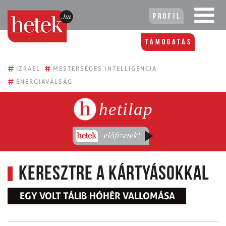
Profil
Támogatás
#
#
IZRAEL
MESTERSÉGES INTELLIGENCIA
#
ENERGIAVÁLSÁG
hetilap
Keresztre a kártyásokkal
EGY VOLT TÁLIB HÓHÉR VALLOMÁSA