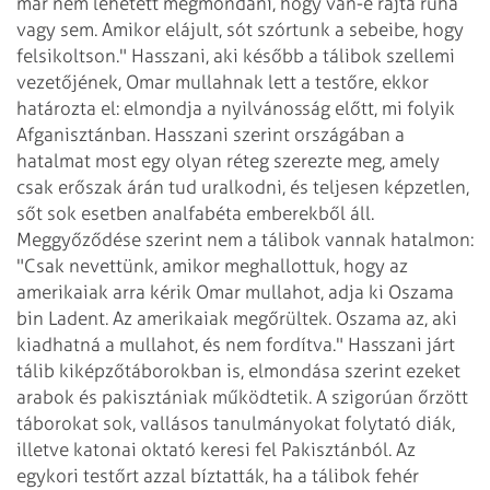
már nem lehetett megmondani, hogy van-e rajta ruha
vagy sem. Amikor elájult, sót szórtunk a sebeibe, hogy
felsikoltson." Hasszani, aki később a tálibok szellemi
vezetőjének, Omar mullahnak lett a testőre, ekkor
határozta el: elmondja a nyilvánosság előtt, mi folyik
Afganisztánban.
Hasszani szerint országában a
hatalmat most egy olyan réteg szerezte meg, amely
csak erőszak árán tud uralkodni, és teljesen képzetlen,
sőt sok esetben analfabéta emberekből áll.
Meggyőződése szerint nem a tálibok vannak hatalmon:
"Csak nevettünk, amikor meghallottuk, hogy az
amerikaiak arra kérik Omar mullahot, adja ki Oszama
bin Ladent. Az amerikaiak megőrültek. Oszama az, aki
kiadhatná a mullahot, és nem fordítva."
Hasszani járt
tálib kiképzőtáborokban is, elmondása szerint ezeket
arabok és pakisztániak működtetik. A szigorúan őrzött
táborokat sok, vallásos tanulmányokat folytató diák,
illetve katonai oktató keresi fel Pakisztánból. Az
egykori testőrt azzal bíztatták, ha a tálibok fehér