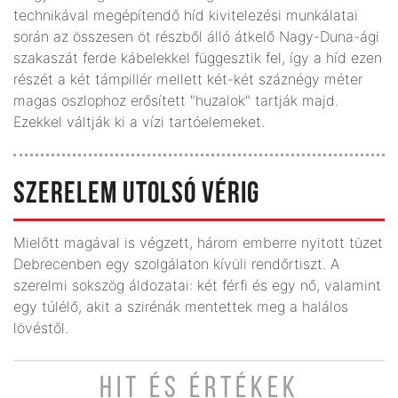
technikával megépítendő híd kivitelezési munkálatai
során az összesen öt részből álló átkelő Nagy-Duna-ági
szakaszát ferde kábelekkel függesztik fel, így a híd ezen
részét a két támpillér mellett két-két száznégy méter
magas oszlophoz erősített "huzalok" tartják majd.
Ezekkel váltják ki a vízi tartóelemeket.
SZERELEM UTOLSÓ VÉRIG
Mielőtt magával is végzett, három emberre nyitott tüzet
Debrecenben egy szolgálaton kívüli rendőrtiszt. A
szerelmi sokszög áldozatai: két férfi és egy nő, valamint
egy túlélő, akit a szirénák mentettek meg a halálos
lövéstől.
HIT ÉS ÉRTÉKEK