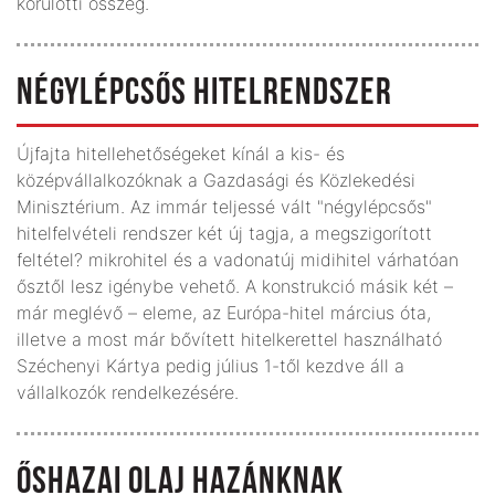
körülötti összeg.
NÉGYLÉPCSŐS HITELRENDSZER
Újfajta hitellehetőségeket kínál a kis- és
középvállalkozóknak a Gazdasági és Közlekedési
Minisztérium. Az immár teljessé vált "négylépcsős"
hitelfelvételi rendszer két új tagja, a megszigorított
feltétel? mikrohitel és a vadonatúj midihitel várhatóan
ősztől lesz igénybe vehető. A konstrukció másik két –
már meglévő – eleme, az Európa-hitel március óta,
illetve a most már bővített hitelkerettel használható
Széchenyi Kártya pedig július 1-től kezdve áll a
vállalkozók rendelkezésére.
ŐSHAZAI OLAJ HAZÁNKNAK