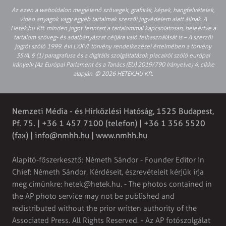
Az ezen a weboldalon megjelenő szövegek, grafikák, képek, hangfelvételek,
video anyagok vagy egyéb tartalmak szerzői jogvédelem alatt állnak. A
Hetek.hu Kft. minden jogot fenntart a tartalommal kapcsolatosan, beleértve a
tartalom szöveg- és adatbányászat céljára való felhasználását is – A szerzői
jogról szóló 1999. évi LXXVI. törvény rendelkezései értelmében a törvény
35/A. § (1) paragrafusa és a digitális szolgáltatások piacairól szóló európai
irányelv (Az Európai Parlament és a Tanács (EU) 2019/790 Irányelve) 4. cikke
alapján. © 2026 HETEK.HU Kft.
Nemzeti Média - és Hírközlési Hatóság, 1525 Budapest,
Pf. 75. | +36 1 457 7100 (telefon) | +36 1 356 5520
(fax) |
info@nmhh.hu
| www.nmhh.hu
Alapító-főszerkesztő: Németh Sándor - Founder Editor in
Chief: Németh Sándor. Kérdéseit, észrevételeit kérjük írja
meg címünkre:
hetek@hetek.hu
. - The photos contained in
the AP photo service may not be published and
redistributed without the prior written authority of the
Associated Press. All Rights Reserved. - Az AP fotószolgálat