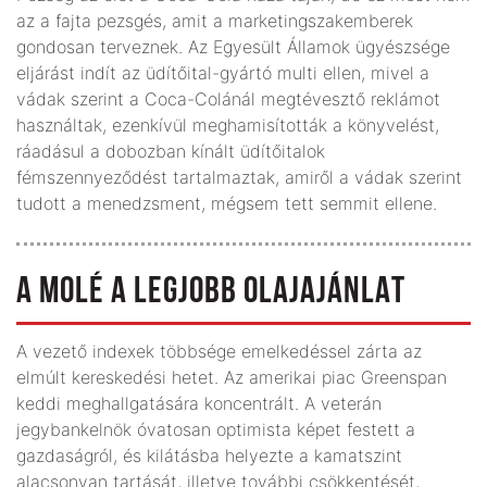
az a fajta pezsgés, amit a marketingszakemberek
gondosan terveznek. Az Egyesült Államok ügyészsége
eljárást indít az üdítőital-gyártó multi ellen, mivel a
vádak szerint a Coca-Colánál megtévesztő reklámot
használtak, ezenkívül meghamisították a könyvelést,
ráadásul a dobozban kínált üdítőitalok
fémszennyeződést tartalmaztak, amiről a vádak szerint
tudott a menedzsment, mégsem tett semmit ellene.
A MOLÉ A LEGJOBB OLAJAJÁNLAT
A vezető indexek többsége emelkedéssel zárta az
elmúlt kereskedési hetet. Az amerikai piac Greenspan
keddi meghallgatására koncentrált. A veterán
jegybankelnök óvatosan optimista képet festett a
gazdaságról, és kilátásba helyezte a kamatszint
alacsonyan tartását, illetve további csökkentését,