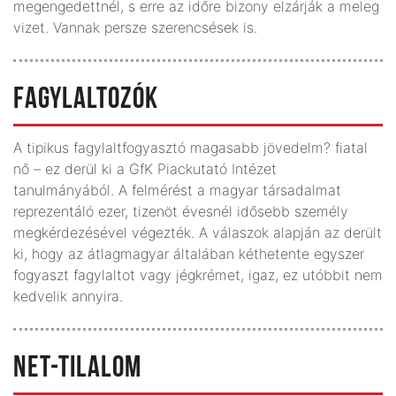
megengedettnél, s erre az időre bizony elzárják a meleg
vizet. Vannak persze szerencsések is.
FAGYLALTOZÓK
A tipikus fagylaltfogyasztó magasabb jövedelm? fiatal
nő – ez derül ki a GfK Piackutató Intézet
tanulmányából. A felmérést a magyar társadalmat
reprezentáló ezer, tizenöt évesnél idősebb személy
megkérdezésével végezték. A válaszok alapján az derült
ki, hogy az átlagmagyar általában kéthetente egyszer
fogyaszt fagylaltot vagy jégkrémet, igaz, ez utóbbit nem
kedvelik annyira.
NET-TILALOM