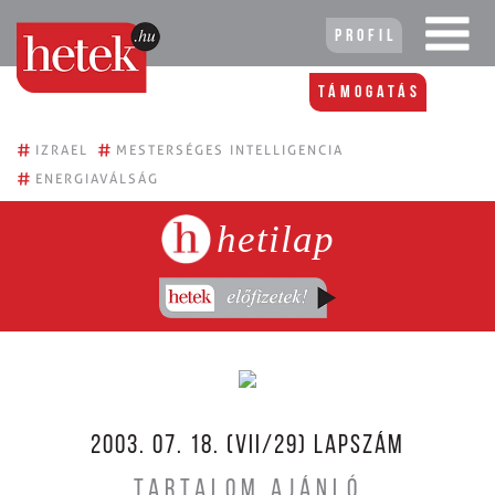
Profil
Támogatás
#
#
IZRAEL
MESTERSÉGES INTELLIGENCIA
#
ENERGIAVÁLSÁG
hetilap
2003. 07. 18. (VII/29) LAPSZÁM
TARTALOM AJÁNLÓ