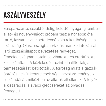
ASZÁLYVESZÉLY
Európa-szerte, északtól délig, kelettől nyugatig, embert,
állat- és növényvilágot próbára tesz a hónapok óta
tartó, lassan elviselhetetlenné váló rekordhőség és a
szárazság. Olaszországban víz- és áramkorlátozással
járó szükségállapot bevezetése fenyeget,
Franciaországban hatalmas viharokra és erdőtüzekre
kell számítani. A közlekedést szinte leállították, a
természetjárást betiltották. A forróság miatt a gazdák
öntözés nélkül kénytelenek végignézni veteményeik
elszáradását, miközben az állatok elhullanak. A folyókat
a kiszáradás, a svájci gleccsereket az olvadás
fenyegeti.