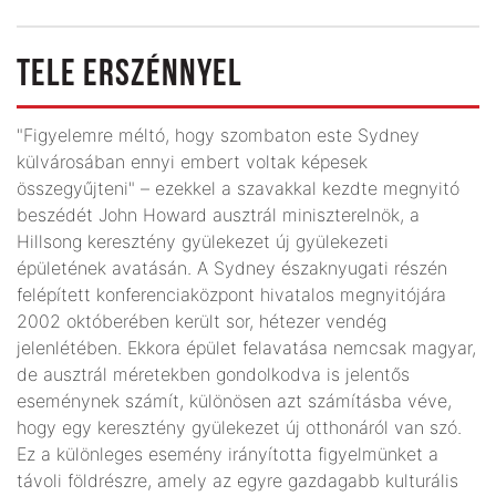
TELE ERSZÉNNYEL
"Figyelemre méltó, hogy szombaton este Sydney
külvárosában ennyi embert voltak képesek
összegyűjteni" – ezekkel a szavakkal kezdte megnyitó
beszédét John Howard ausztrál miniszterelnök, a
Hillsong keresztény gyülekezet új gyülekezeti
épületének avatásán. A Sydney északnyugati részén
felépített konferenciaközpont hivatalos megnyitójára
2002 októberében került sor, hétezer vendég
jelenlétében. Ekkora épület felavatása nemcsak magyar,
de ausztrál méretekben gondolkodva is jelentős
eseménynek számít, különösen azt számításba véve,
hogy egy keresztény gyülekezet új otthonáról van szó.
Ez a különleges esemény irányította figyelmünket a
távoli földrészre, amely az egyre gazdagabb kulturális