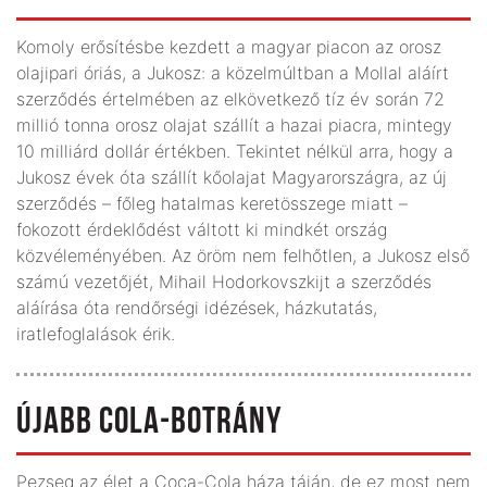
Komoly erősítésbe kezdett a magyar piacon az orosz
olajipari óriás, a Jukosz: a közelmúltban a Mollal aláírt
szerződés értelmében az elkövetkező tíz év során 72
millió tonna orosz olajat szállít a hazai piacra, mintegy
10 milliárd dollár értékben. Tekintet nélkül arra, hogy a
Jukosz évek óta szállít kőolajat Magyarországra, az új
szerződés – főleg hatalmas keretösszege miatt –
fokozott érdeklődést váltott ki mindkét ország
közvéleményében. Az öröm nem felhőtlen, a Jukosz első
számú vezetőjét, Mihail Hodorkovszkijt a szerződés
aláírása óta rendőrségi idézések, házkutatás,
iratlefoglalások érik.
ÚJABB COLA-BOTRÁNY
Pezseg az élet a Coca-Cola háza táján, de ez most nem