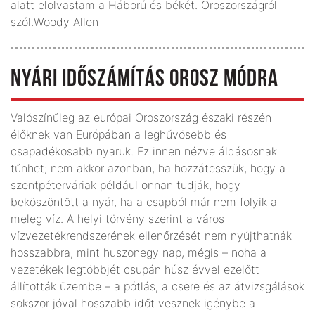
alatt elolvastam a Háború és békét. Oroszországról
szól.Woody Allen
NYÁRI IDŐSZÁMÍTÁS OROSZ MÓDRA
Valószínűleg az európai Oroszország északi részén
élőknek van Európában a leghűvösebb és
csapadékosabb nyaruk. Ez innen nézve áldásosnak
tűnhet; nem akkor azonban, ha hozzátesszük, hogy a
szentpéterváriak például onnan tudják, hogy
beköszöntött a nyár, ha a csapból már nem folyik a
meleg víz. A helyi törvény szerint a város
vízvezetékrendszerének ellenőrzését nem nyújthatnák
hosszabbra, mint huszonegy nap, mégis – noha a
vezetékek legtöbbjét csupán húsz évvel ezelőtt
állították üzembe – a pótlás, a csere és az átvizsgálások
sokszor jóval hosszabb időt vesznek igénybe a