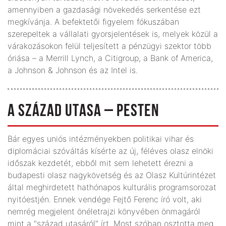
amennyiben a gazdasági növekedés serkentése ezt
megkívánja. A befektetői figyelem fókuszában
szerepeltek a vállalati gyorsjelentések is, melyek közül a
várakozásokon felül teljesített a pénzügyi szektor több
óriása – a Merrill Lynch, a Citigroup, a Bank of America,
a Johnson & Johnson és az Intel is.
A SZÁZAD UTASA – PESTEN
Bár egyes uniós intézményekben politikai vihar és
diplomáciai szóváltás kísérte az új, féléves olasz elnöki
időszak kezdetét, ebből mit sem lehetett érezni a
budapesti olasz nagykövetség és az Olasz Kultúrintézet
által meghirdetett hathónapos kulturális programsorozat
nyitóestjén. Ennek vendége Fejtő Ferenc író volt, aki
nemrég megjelent önéletrajzi könyvében önmagáról
mint a "század utasáról" írt. Most szóban osztotta meg