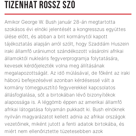
TIZENHAT ROSSZ SZÓ
Amikor George W. Bush január 28-án megtartotta
szokásos évi elnöki jelentését a kongresszus együttes
ülése előtt, és abban a brit kormánytól kapott
tájékoztatás alapján arról szólt, hogy Szaddám Huszein
iraki államfő urániumot szándékozott vásárolni afrikai
államoktól nukleáris fegyverprogramja folytatására,
kevesek kérdőjelezték volna meg állításának
megalapozottságát. Az idő múlásával, de főként az iraki
háború befejezésével azonban kérdésessé vált a
kormány tömegpusztító fegyverekkel kapcsolatos
állásfoglalása, sőt a birtokában lévő bizonyítékok
alapossága is. A léggömb éppen az amerikai államfő
afrikai látogatása folyamán pukkadt ki. Bush elnöknek
nyilván magyarázatot kellett adnia az afrikai országok
vezetőinek, miként jutott a fenti adatok birtokába, és
miért nem ellenőriztette tüzetesebben azok