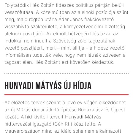
Folytatódik Illés Zoltán fideszes politikus pártján belüli
vesszőfutása. A közelmúltban az alelnöki pozíciója szűnt
meg, majd rögtön utána Áder János frakcióvezető
visszahívta szakterülete, a környezetvédelmi bizottság
alelnöki posztjáról. Az elmúlt hétvégén Illés azzal az
indokkal nem indult a Szövetség zöld tagozatának
vezető posztjáért, mert – mint állítja – a Fidesz vezetői
informálisan tudatták vele, hogy nem látnák szívesen a
tagozat élén. Illés Zoltánt ezt követően kérdeztük.
HUNYADI MÁTYÁS ÚJ HÍDJA
Az előzetes tervek szerint a jövő év végén elkezdődhet
az új M0-ás dunai átkelő építése Budakalász és Újpest
között. A híd kiviteli terveit Hunyadi Mátyás
hídtervezési igazgató (Céh Rt.) készítette. A
Magyarországon mind ez idáig soha nem alkalmazott