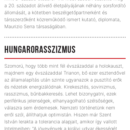
a 20. századot átívelő életpályájának néhány sorsfordító
állomását, a kötetben beszélgetőpartnerként és
társszerzőként közreműködő ismert kutató, diplomata,
Maurizio Serra társaságában.
HUNGARORASSZIZMUS
Szomorú, hogy több mint fél évszázaddal a holokauszt,
majdnem egy évszázaddal Trianon, bő ezer esztendővel
az államalapítás után szinte ugyanazok a pusztító erők
és nézetek energizálódnak. Kirekesztés, sovinizmus,
rasszizmus, bűnbakkeresés. Lehet bizonygatni, ezek
periférikus jelenségek, elhanyagolható szélsőségek,
válaszra sem érdemesek. Nemzeti történetünk nem
erről szól, állíthatjuk optimistán. Hiszen már Szent
István lerakta a tolerancia alapjait, amikor így vallott
Intelmeiben: "A jövevények a királyi udvar ékességét