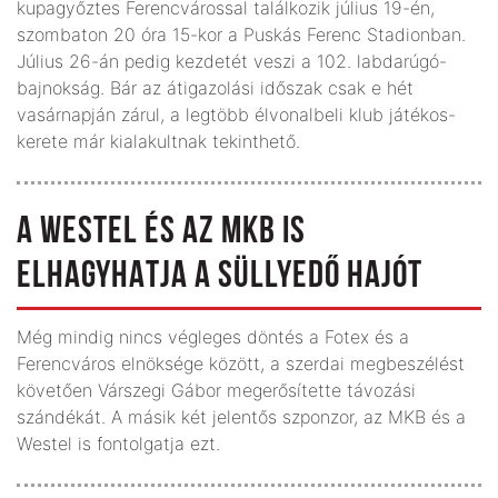
kupagyőztes Ferencvárossal találkozik július 19-én,
szombaton 20 óra 15-kor a Puskás Ferenc Stadionban.
Július 26-án pedig kezdetét veszi a 102. labdarúgó-
bajnokság. Bár az átigazolási időszak csak e hét
vasárnapján zárul, a legtöbb élvonalbeli klub játékos-
kerete már kialakultnak tekinthető.
A WESTEL ÉS AZ MKB IS
ELHAGYHATJA A SÜLLYEDŐ HAJÓT
Még mindig nincs végleges döntés a Fotex és a
Ferencváros elnöksége között, a szerdai megbeszélést
követően Várszegi Gábor megerősítette távozási
szándékát. A másik két jelentős szponzor, az MKB és a
Westel is fontolgatja ezt.