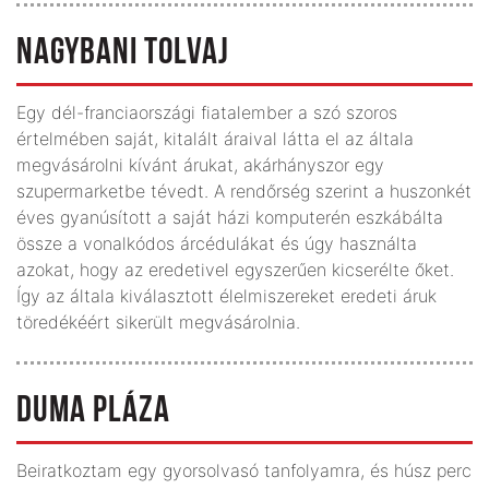
NAGYBANI TOLVAJ
Egy dél-franciaországi fiatalember a szó szoros
értelmében saját, kitalált áraival látta el az általa
megvásárolni kívánt árukat, akárhányszor egy
szupermarketbe tévedt. A rendőrség szerint a huszonkét
éves gyanúsított a saját házi komputerén eszkábálta
össze a vonalkódos árcédulákat és úgy használta
azokat, hogy az eredetivel egyszerűen kicserélte őket.
Így az általa kiválasztott élelmiszereket eredeti áruk
töredékéért sikerült megvásárolnia.
DUMA PLÁZA
Beiratkoztam egy gyorsolvasó tanfolyamra, és húsz perc