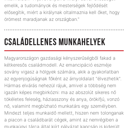
emelik, a tudományok és mesterségek fejlődését
elősegítik, miért a királynak oltalmaznia kell őket, hogy
örömest maradjanak az országban."
CSALÁDELLENES MUNKAHELYEK
Magyarországon gazdasági kényszerűségből fakad a
kétkeresős családmodell. Az emancipáció eszméje
sovány vigasz a hölgyek számára, akik a gyakorlatban
az egyenjogúságnak főként az árnyoldalait "élvezhetik".
Hármas elvárás nehezül rájuk, amivel a többség nem
igazán képes megbirkózni: ma az abszolút sikeres nő
tökéletes feleség, háziasszony és anya, örökifjú, vonzó
nő, valamint megbízható munkatárs egy személyben.
Mindezt teljes munkaidő mellett, hiszen nem tolonganak
a piacon a családbarát cégek, amint az nemrégiben a
munkaügyi tárca által kiírt pályázat kapcsán is kiderült.