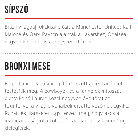
SÍPSZÓ
Brazil világbajnokokkal erősít a Manchester United; Karl
Malone és Gary Payton aláírtak a Lakershez; Chelsea:
negyedik nekifutásra megszerezték Duffot
BRONXI MESE
Ralph Lauren kreációi a jólétről szőtt amerikai álmot
testesítik meg. A cowboyok és a farmerek mítoszát
életre keltő Lauren közel negyven éve töretlen
tekintéllyel a világ élvonalbeli divattervezőinek egyike.
Ruháit és illatszereit úgy tervezi meg, hogy azok a
maradandóságról alkotott ábrándjait messzemenőkig
kielégítsék.