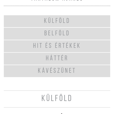
KÜLFÖLD
BELFÖLD
HIT ÉS ÉRTÉKEK
HÁTTÉR
KÁVÉSZÜNET
KÜLFÖLD