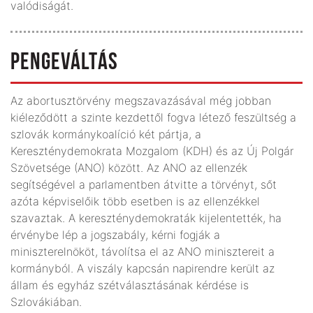
valódiságát.
PENGEVÁLTÁS
Az abortusztörvény megszavazásával még jobban
kiéleződött a szinte kezdettől fogva létező feszültség a
szlovák kormánykoalíció két pártja, a
Kereszténydemokrata Mozgalom (KDH) és az Új Polgár
Szövetsége (ANO) között. Az ANO az ellenzék
segítségével a parlamentben átvitte a törvényt, sőt
azóta képviselőik több esetben is az ellenzékkel
szavaztak. A kereszténydemokraták kijelentették, ha
érvénybe lép a jogszabály, kérni fogják a
miniszterelnököt, távolítsa el az ANO minisztereit a
kormányból. A viszály kapcsán napirendre került az
állam és egyház szétválasztásának kérdése is
Szlovákiában.