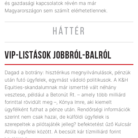
és gazdasági kapcsolatok révén ma már
Magyarországon sem számít elérhetetlennek.
HÁTTÉR
VIP-LISTÁSOK JOBBRÓL-BALRÓL
Dagad a botrány: hisztérikus megnyilvánulások, pénzük
után futó ügyfelek, egymást vádoló politikusok. A K&H
Equities-skandalumnak már ismertté vált néhány
vesztese, például a Betonút Rt. – amely több milliárd
forinttal rövidült meg –, Kónya Imre, aki kiemelt
ügyfélként futhat a pénze után. Rendőrségi információk
szerint nem csak hazai, de külföldi ügyfelek is
szerepeltek a pilótajáték jelleg? befektetést űző Kulcsár
Attila ügyfelei között. A becsült kár tízmilliárd forint