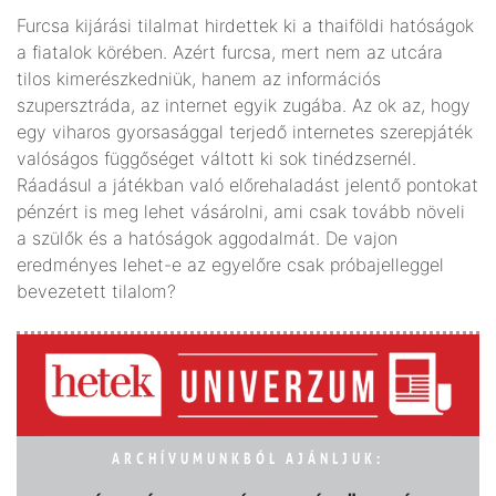
Furcsa kijárási tilalmat hirdettek ki a thaiföldi hatóságok
a fiatalok körében. Azért furcsa, mert nem az utcára
tilos kimerészkedniük, hanem az információs
szupersztráda, az internet egyik zugába. Az ok az, hogy
egy viharos gyorsasággal terjedő internetes szerepjáték
valóságos függőséget váltott ki sok tinédzsernél.
Ráadásul a játékban való előrehaladást jelentő pontokat
pénzért is meg lehet vásárolni, ami csak tovább növeli
a szülők és a hatóságok aggodalmát. De vajon
eredményes lehet-e az egyelőre csak próbajelleggel
bevezetett tilalom?
ARCHÍVUMUNKBÓL AJÁNLJUK: