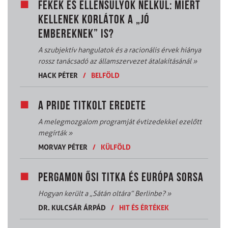
FÉKEK ÉS ELLENSÚLYOK NÉLKÜL: MIÉRT
KELLENEK KORLÁTOK A „JÓ
EMBEREKNEK” IS?
A szubjektív hangulatok és a racionális érvek hiánya
rossz tanácsadó az államszervezet átalakításánál
»
HACK PÉTER
/
BELFÖLD
A PRIDE TITKOLT EREDETE
A melegmozgalom programját évtizedekkel ezelőtt
megírták
»
MORVAY PÉTER
/
KÜLFÖLD
PERGAMON ŐSI TITKA ÉS EURÓPA SORSA
Hogyan került a „Sátán oltára” Berlinbe?
»
DR. KULCSÁR ÁRPÁD
/
HIT ÉS ÉRTÉKEK