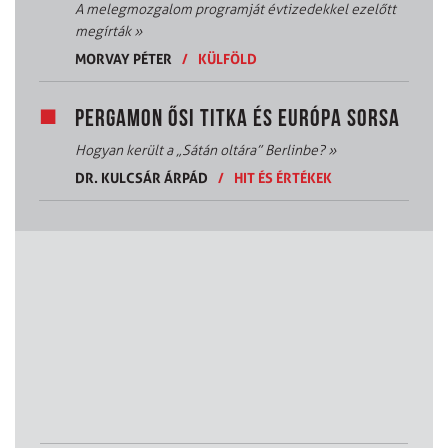
A melegmozgalom programját évtizedekkel ezelőtt
megírták
»
MORVAY PÉTER
/
KÜLFÖLD
PERGAMON ŐSI TITKA ÉS EURÓPA SORSA
Hogyan került a „Sátán oltára” Berlinbe?
»
DR. KULCSÁR ÁRPÁD
/
HIT ÉS ÉRTÉKEK