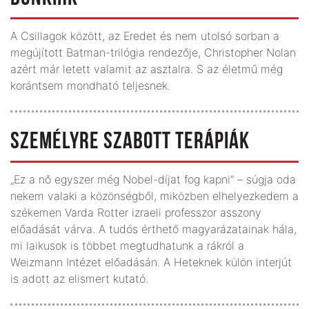
A Csillagok között, az Eredet és nem utolsó sorban a
megújított Batman-trilógia rendezője, Christopher Nolan
azért már letett valamit az asztalra. S az életmű még
korántsem mondható teljesnek.
SZEMÉLYRE SZABOTT TERÁPIÁK
„Ez a nő egyszer még Nobel-díjat fog kapni” – súgja oda
nekem valaki a közönségből, miközben elhelyezkedem a
székemen Varda Rotter izraeli professzor asszony
előadását várva. A tudós érthető magyarázatainak hála,
mi laikusok is többet megtudhatunk a rákról a
Weizmann Intézet előadásán. A Heteknek külön interjút
is adott az elismert kutató.