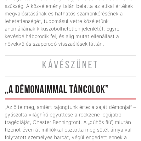
szükség. A közvélemény talán belátta az etikai értékek
megvalósításának és hathatós számonkérésének a
lehetetlenségét, tudomásul vette közéletünk
anomáliáinak kiküszöbölhetetlen jelenlétét. Egyre
kevésbé háborodik fel, és alig mutat ellenállást a
növekvő és szaporodó visszaélések láttán.
KÁVÉSZÜNET
„A DÉMONAIMMAL TÁNCOLOK”
„Az ölte meg, amiért rajongtunk érte: a saját démonjai” –
gyászolta világhírű együttese a rockzene legújabb
tragédiáját, Chester Benningtont. A „dühös fiú”, miután
tizenöt éven át milliókkal osztotta meg sötét árnyaival
folytatott személyes harcát, végül engedett ennek a