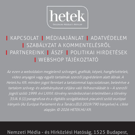
KAPCSOLAT
MÉDIAAJÁNLAT
ADATVÉDELEM
SZABÁLYZAT A KOMMENTELÉSRŐL
PARTNEREINK
ÁSZF
POLITIKAI HIRDETÉSEK
WEBSHOP TÁJÉKOZTATÓ
Az ezen a weboldalon megjelenő szövegek, grafikák, képek, hangfelvételek,
video anyagok vagy egyéb tartalmak szerzői jogvédelem alatt állnak. A
Hetek.hu Kft. minden jogot fenntart a tartalommal kapcsolatosan, beleértve a
tartalom szöveg- és adatbányászat céljára való felhasználását is – A szerzői
jogról szóló 1999. évi LXXVI. törvény rendelkezései értelmében a törvény
35/A. § (1) paragrafusa és a digitális szolgáltatások piacairól szóló európai
irányelv (Az Európai Parlament és a Tanács (EU) 2019/790 Irányelve) 4. cikke
alapján. © 2026 HETEK.HU Kft.
Nemzeti Média - és Hírközlési Hatóság, 1525 Budapest,