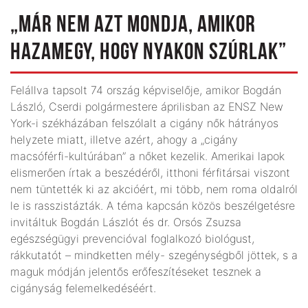
„MÁR NEM AZT MONDJA, AMIKOR
HAZAMEGY, HOGY NYAKON SZÚRLAK”
Felállva tapsolt 74 ország képviselője, amikor Bogdán
László, Cserdi polgármestere áprilisban az ENSZ New
York-i székházában felszólalt a cigány nők hátrányos
helyzete miatt, illetve azért, ahogy a „cigány
macsóférfi-kultúrában” a nőket kezelik. Amerikai lapok
elismerően írtak a beszédéről, itthoni férfitársai viszont
nem tüntették ki az akcióért, mi több, nem roma oldalról
le is rasszistázták. A téma kapcsán közös beszélgetésre
invitáltuk Bogdán Lászlót és dr. Orsós Zsuzsa
egészségügyi prevencióval foglalkozó biológust,
rákkutatót – mindketten mély- szegénységből jöttek, s a
maguk módján jelentős erőfeszítéseket tesznek a
cigányság felemelkedéséért.