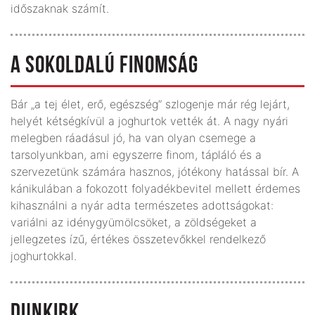
időszaknak számít.
A SOKOLDALÚ FINOMSÁG
Bár „a tej élet, erő, egészség” szlogenje már rég lejárt,
helyét kétségkívül a joghurtok vették át. A nagy nyári
melegben ráadásul jó, ha van olyan csemege a
tarsolyunkban, ami egyszerre finom, tápláló és a
szervezetünk számára hasznos, jótékony hatással bír. A
kánikulában a fokozott folyadékbevitel mellett érdemes
kihasználni a nyár adta természetes adottságokat:
variálni az idénygyümölcsöket, a zöldségeket a
jellegzetes ízű, értékes összetevőkkel rendelkező
joghurtokkal.
DUNKIRK