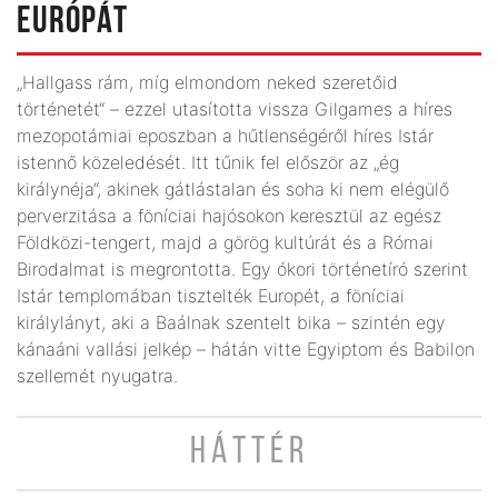
EURÓPÁT
„Hallgass rám, míg elmondom neked szeretőid
történetét“ – ezzel utasította vissza Gilgames a híres
mezopotámiai eposzban a hűtlenségéről híres Istár
istennő közeledését. Itt tűnik fel először az „ég
királynéja“, akinek gátlástalan és soha ki nem elégülő
perverzitása a föníciai hajósokon keresztül az egész
Földközi-tengert, majd a görög kultúrát és a Római
Birodalmat is megrontotta. Egy ókori történetíró szerint
Istár templomában tisztelték Europét, a föníciai
királylányt, aki a Baálnak szentelt bika – szintén egy
kánaáni vallási jelkép – hátán vitte Egyiptom és Babilon
szellemét nyugatra.
HÁTTÉR