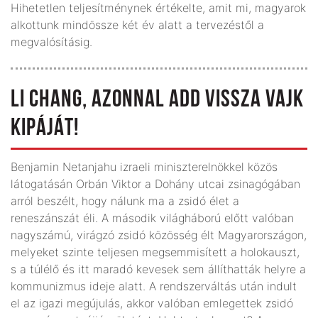
Hihetetlen teljesítménynek értékelte, amit mi, magyarok
alkottunk mindössze két év alatt a tervezéstől a
megvalósításig.
LI CHANG, AZONNAL ADD VISSZA VAJK
KIPÁJÁT!
Benjamin Netanjahu izraeli miniszterelnökkel közös
látogatásán Orbán Viktor a Dohány utcai zsinagógában
arról beszélt, hogy nálunk ma a zsidó élet a
reneszánszát éli. A második világháború előtt valóban
nagyszámú, virágzó zsidó közösség élt Magyarországon,
melyeket szinte teljesen megsemmisített a holokauszt,
s a túlélő és itt maradó kevesek sem állíthatták helyre a
kommunizmus ideje alatt. A rendszerváltás után indult
el az igazi megújulás, akkor valóban emlegettek zsidó