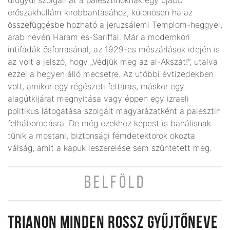
erőszakhullám kirobbantásához, különösen ha az
összefüggésbe hozható a jeruzsálemi Templom-heggyel,
arab nevén Haram es-Sariffal. Már a modernkori
intifádák ősforrásánál, az 1929-es mészárlások idején is
az volt a jelszó, hogy „Védjük meg az al-Akszát!”, utalva
ezzel a hegyen álló mecsetre. Az utóbbi évtizedekben
volt, amikor egy régészeti feltárás, máskor egy
alagútkijárat megnyitása vagy éppen egy izraeli
politikus látogatása szolgált magyarázatként a palesztin
felháborodásra. De még ezekhez képest is banálisnak
tűnik a mostani, biztonsági fémdetektorok okozta
válság, amit a kapuk leszerelése sem szüntetett meg.
BELFÖLD
TRIANON MINDEN ROSSZ GYŰJTŐNEVE