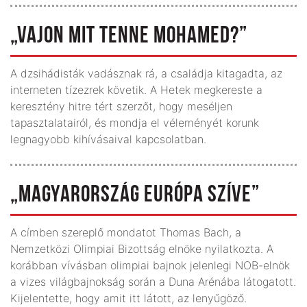
„VAJON MIT TENNE MOHAMED?”
A dzsihádisták vadásznak rá, a családja kitagadta, az
interneten tízezrek követik. A Hetek megkereste a
keresztény hitre tért szerzőt, hogy meséljen
tapasztalatairól, és mondja el véleményét korunk
legnagyobb kihívásaival kapcsolatban.
„MAGYARORSZÁG EURÓPA SZÍVE”
A címben szereplő mondatot Thomas Bach, a
Nemzetközi Olimpiai Bizottság elnöke nyilatkozta. A
korábban vívásban olimpiai bajnok jelenlegi NOB-elnök
a vizes világbajnokság során a Duna Arénába látogatott.
Kijelentette, hogy amit itt látott, az lenyűgöző.