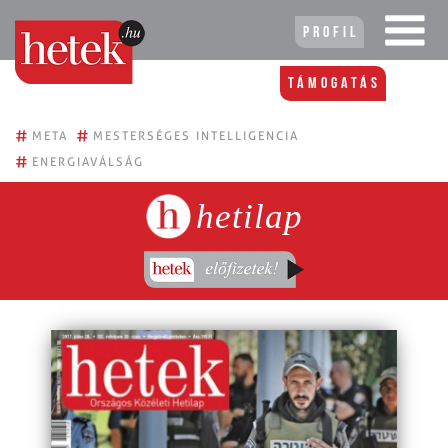
Profil
Támogatás
#
#
META
MESTERSÉGES INTELLIGENCIA
#
ENERGIAVÁLSÁG
hetilap