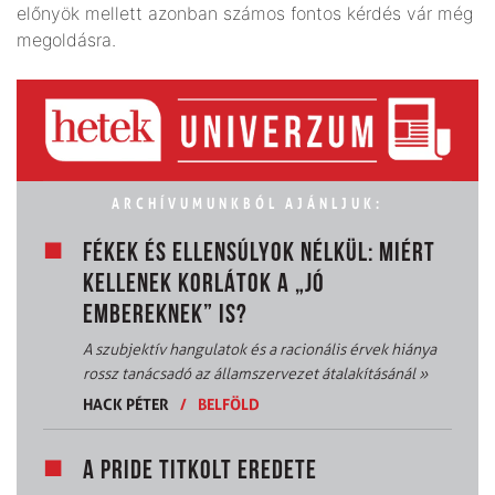
előnyök mellett azonban számos fontos kérdés vár még
megoldásra.
ARCHÍVUMUNKBÓL AJÁNLJUK:
FÉKEK ÉS ELLENSÚLYOK NÉLKÜL: MIÉRT
KELLENEK KORLÁTOK A „JÓ
EMBEREKNEK” IS?
A szubjektív hangulatok és a racionális érvek hiánya
rossz tanácsadó az államszervezet átalakításánál
»
HACK PÉTER
/
BELFÖLD
A PRIDE TITKOLT EREDETE