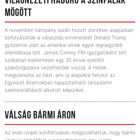
VILÁGNÉZETI HÁBORÚ A SZÍNFALAK
MÖGÖTT
A novemberi kampány során hozott döntései alapjaiban
befolyásolták a választás kimenetelét Donald Trump
győzelme után az amerikai elnök egyik legnagyobb
ellenlábasa lett. James Comey FBI-igazgatóként tett
szokatlan kijelentései egy 35 évvel ezelőtti
szakdolgozatra vezethetőek vissza. A Hetek
megszerezte az írást, ami új alapokra helyezi az
Egyesült Államokban tapasztalható társadalmi
szembenállásról alkotott képünket.
VÁLSÁG BÁRMI ÁRON
Az arab-izraeli konfliktusban megszokhattuk, hogy bármi
ürügyül szolgálhat a palesztinoknak egy újabb