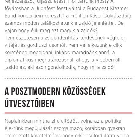
reneszánszot, újjászületést. Hol tartunk most? A
fővárosban a Judafest fesztiváltól a Budapest Klezmer
Band koncertjein keresztül a Frőhlich Kóser Cukrászdáig
számos módon találkozhatunk a zsidó jelenléttel. De
vajon hogy élik meg ezt maguk a zsidók?
Természetesen a zsidó identitás kérdésének végtelen
vitáját és gordiuszi csomóit nem vállalkozunk e cikk
keretében megoldani, inkább maradnánk annál a
diplomatikus meghatározásnál, ahogy a viccben áll:
„zsidó az, aki azon gondolkodik, hogy mi a zsidó”.
A POSZTMODERN KÖZÖSSÉGEK
ÚTVESZTŐIBEN
Napjainkban mintha elfelejtődött volna az a politikai
éle-tünk megújulását szorgalmazó, korábban gyakran
emlegetett követelmény, hogy erkölcsi fordulatra volna