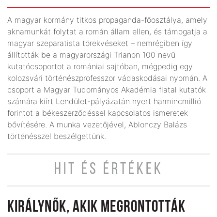
A magyar kormány titkos propaganda-főosztálya, amely
aknamunkát folytat a román állam ellen, és támogatja a
magyar szeparatista törekvéseket – nemrégiben így
állították be a magyarországi Trianon 100 nevű
kutatócsoportot a romániai sajtóban, mégpedig egy
kolozsvári történészprofesszor vádaskodásai nyomán. A
csoport a Magyar Tudományos Akadémia fiatal kutatók
számára kiírt Lendület-pályázatán nyert harmincmillió
forintot a békeszerződéssel kapcsolatos ismeretek
bővítésére. A munka vezetőjé­vel, Ablonczy Balázs
történésszel beszélgettünk.
HIT ÉS ÉRTÉKEK
KIRÁLYNŐK, AKIK MEGRONTOTTÁK