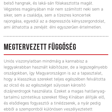
belső hangnak, és laká-sán fölakasztotta magát.
Végzetes magányában már nem számított neki sem a
siker, sem a családja, sem a tízezres koncertek
rajongása, egyedül az a depressziós kényszergondolat,
ami áthatotta a zenéjét: élni egyszerűen értelmetlen.
MEGTERVEZETT FÜGGŐSÉG
Uniós viszonylatban mindmáig a kannabisz a
leggyakrabban használt kábítószer, de a legszegényebb
országokban, így Magyarországon is az a tapasztalat,
hogy a klasszikus szereket teljes egészében felváltotta
az olcsó és az egészséget súlyosan károsító
dizájnerdrogok használata. Ezeket a magas hatóanyag-
tartalmú szintetikus szereket főleg Kínában állítják elő,
és elsődleges fogyasztói a tinédzserek, a nyár pedig
ebből a szempontból különösen veszélyeztetett