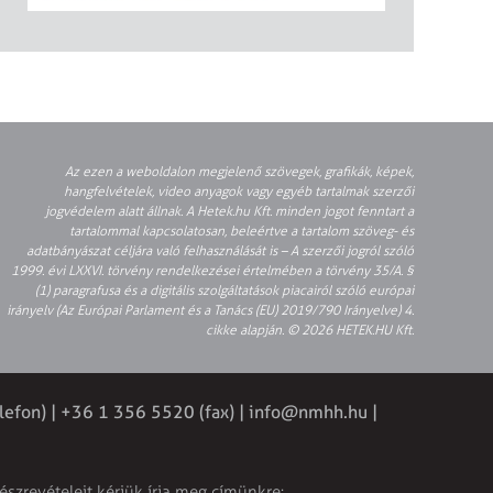
Az ezen a weboldalon megjelenő szövegek, grafikák, képek,
hangfelvételek, video anyagok vagy egyéb tartalmak szerzői
jogvédelem alatt állnak. A Hetek.hu Kft. minden jogot fenntart a
tartalommal kapcsolatosan, beleértve a tartalom szöveg- és
adatbányászat céljára való felhasználását is – A szerzői jogról szóló
1999. évi LXXVI. törvény rendelkezései értelmében a törvény 35/A. §
(1) paragrafusa és a digitális szolgáltatások piacairól szóló európai
irányelv (Az Európai Parlament és a Tanács (EU) 2019/790 Irányelve) 4.
cikke alapján. © 2026 HETEK.HU Kft.
lefon) | +36 1 356 5520 (fax) |
info@nmhh.hu
|
észrevételeit kérjük írja meg címünkre: