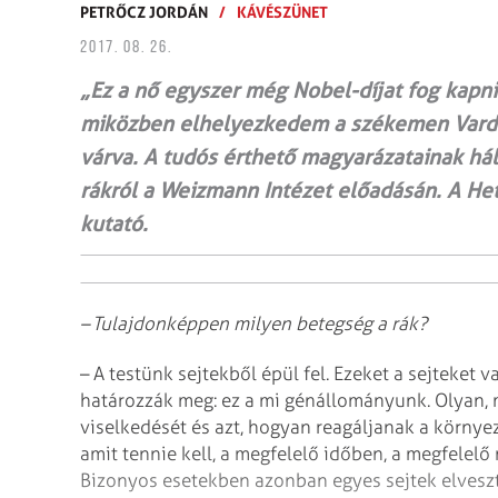
PETRŐCZ JORDÁN
/
KÁVÉSZÜNET
2017. 08. 26.
„Ez a nő egyszer még Nobel-díjat fog kapn
miközben elhelyezkedem a székemen Varda 
várva. A tudós érthető magyarázatainak hál
rákról a Weizmann Intézet előadásán. A Het
kutató.
– Tulajdonképpen milyen betegség a rák?
– A testünk sejtekből épül fel. Ezeket a sejteket
határozzák meg: ez a mi génállományunk. Olyan, m
viselkedését és azt, hogyan reagáljanak a környező
amit tennie kell, a megfelelő időben, a megfelel
Bizonyos esetekben azonban egyes sejtek elveszti