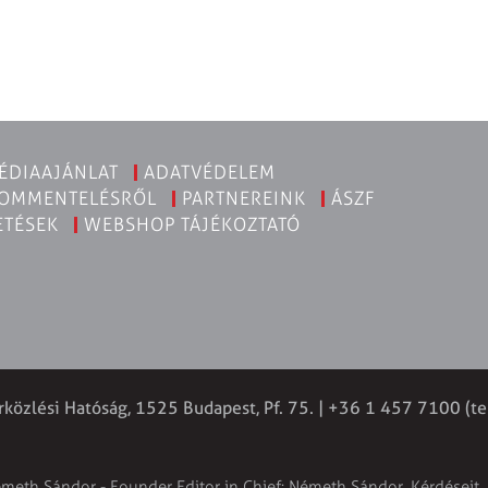
ÉDIAAJÁNLAT
ADATVÉDELEM
KOMMENTELÉSRŐL
PARTNEREINK
ÁSZF
ETÉSEK
WEBSHOP TÁJÉKOZTATÓ
rközlési Hatóság, 1525 Budapest, Pf. 75. | +36 1 457 7100 (te
émeth Sándor - Founder Editor in Chief: Németh Sándor. Kérdéseit, 