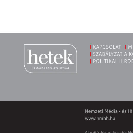
KAPCSOLAT
M
SZABÁLYZAT A 
POLITIKAI HIRD
Nemzeti Média - és Hí
www.nmhh.hu
Alapító-főszerkesztő: N