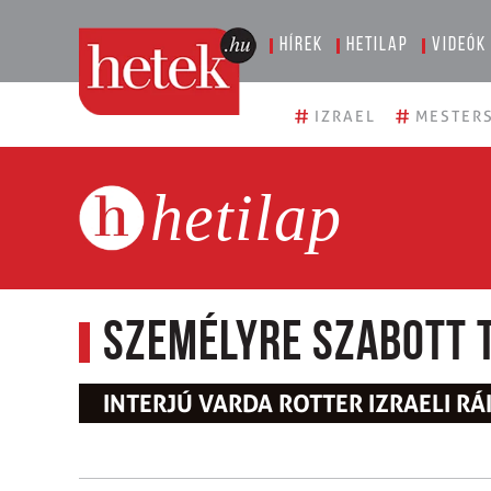
Hírek
Hetilap
Videók
#
#
IZRAEL
MESTERS
hetilap
Személyre szabott 
INTERJÚ VARDA ROTTER IZRAELI R