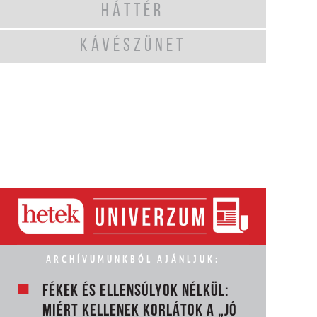
HÁTTÉR
KÁVÉSZÜNET
ARCHÍVUMUNKBÓL AJÁNLJUK:
FÉKEK ÉS ELLENSÚLYOK NÉLKÜL:
MIÉRT KELLENEK KORLÁTOK A „JÓ