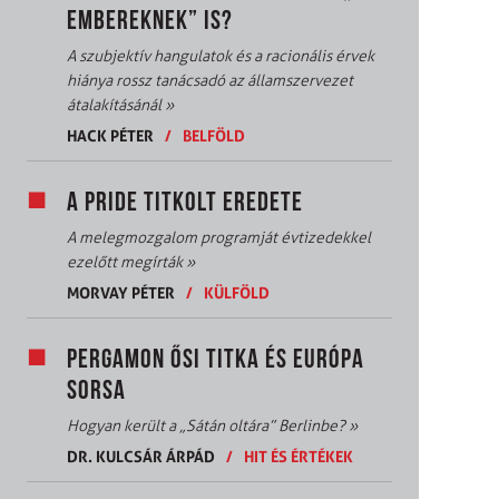
EMBEREKNEK” IS?
A szubjektív hangulatok és a racionális érvek
hiánya rossz tanácsadó az államszervezet
átalakításánál
»
HACK PÉTER
/
BELFÖLD
A PRIDE TITKOLT EREDETE
A melegmozgalom programját évtizedekkel
ezelőtt megírták
»
MORVAY PÉTER
/
KÜLFÖLD
PERGAMON ŐSI TITKA ÉS EURÓPA
SORSA
Hogyan került a „Sátán oltára” Berlinbe?
»
DR. KULCSÁR ÁRPÁD
/
HIT ÉS ÉRTÉKEK