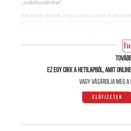
„szabályozásokat”.
A kutatók rájöttek, hogy a rákos sejtek elvesztett
leginkább az bizonyítja, hogy ezek a sejtek fol
képest nagyon gyorsan. A testünk legtöbb sejtje
kontrollált formában. A rák esetében például a bő
nőni, és daganattá válik. Ez olyan sejtek tömege
Tovább
Ez egy cikk a hetilapból, amit onli
Vagy vásárolja meg a 
Előfizetek