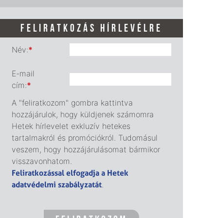
FELIRATKOZÁS HÍRLEVÉLRE
Név:
*
E-mail
cím:
*
A "feliratkozom" gombra kattintva
hozzájárulok, hogy küldjenek számomra
Hetek hírlevelet exkluzív hetekes
tartalmakról és promóciókról. Tudomásul
veszem, hogy hozzájárulásomat bármikor
visszavonhatom.
Feliratkozással elfogadja a Hetek
adatvédelmi szabályzatát
.