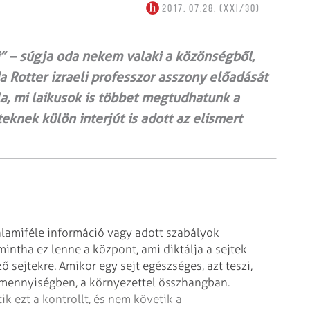
2017. 07.28. (XXI/30)
i” – súgja oda nekem valaki a közönségből,
Rotter izraeli professzor asszony előadását
a, mi laikusok is többet megtudhatunk a
eknek külön interjút is adott az elismert
 valamiféle információ vagy adott szabályok
intha ez lenne a központ, ami diktálja a sejtek
 sejtekre. Amikor egy sejt egészséges, azt teszi,
ő mennyiségben, a környezettel összhangban.
k ezt a kontrollt, és nem követik a