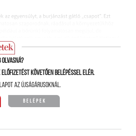
ék az egyensúlyt, a burjánzást gátló „csapot”. Ezt
yamatosan szaporodnak, ráadásul a környezetükhöz
 (például a bőrünk) folyamatosan megújul, de
rön keletkezik egy seb, ami elkezd kontrollálatlanul
, amelyek teljesen másképpen viselkednek.
 olvasná?
ne előfizetést követően belépéssel elér.
lapot az újságárusoknál.
Belépek