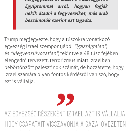
Egyiptommal arról, hogyan fogják
nekik átadni a fegyvereiket, más arab
beszámolók szerint ezt tagadta.
Trump megjegyezte, hogy a túszokra vonatkozó
egyezség Izrael szempontjából
"igazságtalan"
,
és
"kiegyensúlyozatlan"
, tekintve a 48 túsz fejében
elengedni tervezett, terrorizmus miatt Izraelben
bebörtönzött palesztinok számát, de hozzátette, hogy
Izrael számára olyan fontos kérdésről van szó, hogy
ezt is vállalja.
Az egyezség részeként Izrael azt is vállalja,
hogy csapatait visszavonja a Gázai övezeten