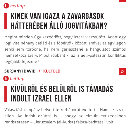
hetilap
Kinek van igaza a zavargások
hátterében álló jogvitákban?
Megint minden úgy kezdődött, hogy Izrael visszaütött. Adott egy
jogi vita néhány család és a főbérlőik között, amivel az égvilágon
senki sem törődne, ha nem gerjesztené a hangulatot számos
nemzetközi szerv. Miből robbant ki az izraeli–palesztin konfliktus
legújabb fejezete?
SURJÁNYI DÁVID
/
KÜLFÖLD
hetilap
Kívülről és belülről is támadás
indult Izrael ellen
Választási kampány helyett terrorháborút indított a Hamasz Izrael
ellen. Az indok ezúttal is – ahogy az elmúlt évtizedekben
rendszeresen – „Jeruzsálem (al-Kudsz) felsza-badítása” volt.