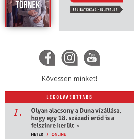
Kövessen minket!
LEGOLVASOTTABB
1.
Olyan alacsony a Duna vízállása,
hogy egy 18. századi erőd is a
felszínre került
»
HETEK
/
ONLINE