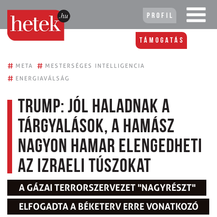
Profil
Támogatás
#
#
META
MESTERSÉGES INTELLIGENCIA
#
ENERGIAVÁLSÁG
Trump: jól haladnak a
tárgyalások, a Hamász
nagyon hamar elengedheti
az izraeli túszokat
A GÁZAI TERRORSZERVEZET "NAGYRÉSZT"
ELFOGADTA A BÉKETERV ERRE VONATKOZÓ