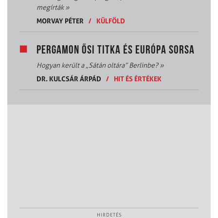
megírták
»
MORVAY PÉTER
/
KÜLFÖLD
PERGAMON ŐSI TITKA ÉS EURÓPA SORSA
Hogyan került a „Sátán oltára” Berlinbe?
»
DR. KULCSÁR ÁRPÁD
/
HIT ÉS ÉRTÉKEK
HIRDETÉS