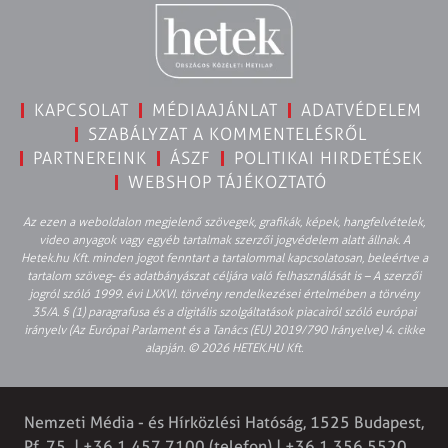
KAPCSOLAT
MÉDIAAJÁNLAT
ADATVÉDELEM
SZABÁLYZAT A KOMMENTELÉSRŐL
PARTNEREINK
ÁSZF
POLITIKAI HIRDETÉSEK
WEBSHOP TÁJÉKOZTATÓ
Az ezen a weboldalon megjelenő szövegek, grafikák, képek, hangfelvételek,
video anyagok vagy egyéb tartalmak szerzői jogvédelem alatt állnak. A
Hetek.hu Kft. minden jogot fenntart a tartalommal kapcsolatosan, beleértve a
tartalom szöveg- és adatbányászat céljára való felhasználását is – A szerzői
jogról szóló 1999. évi LXXVI. törvény rendelkezései értelmében a törvény
35/A. § (1) paragrafusa és a digitális szolgáltatások piacairól szóló európai
irányelv (Az Európai Parlament és a Tanács (EU) 2019/790 Irányelve) 4. cikke
alapján. © 2026 HETEK.HU Kft.
Nemzeti Média - és Hírközlési Hatóság, 1525 Budapest,
Pf. 75. | +36 1 457 7100 (telefon) | +36 1 356 5520