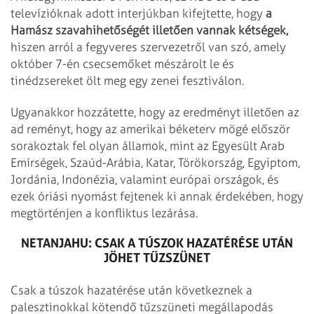
televízióknak adott interjúkban kifejtette, hogy
a
Hamász szavahihetőségét illetően vannak kétségek,
hiszen arról a fegyveres szervezetről van szó, amely
október 7-én csecsemőket mészárolt le és
tinédzsereket ölt meg egy zenei fesztiválon.
Ugyanakkor hozzátette, hogy az eredményt illetően az
ad reményt, hogy az amerikai béketerv mögé először
sorakoztak fel olyan államok, mint az Egyesült Arab
Emírségek, Szaúd-Arábia, Katar, Törökország, Egyiptom,
Jordánia, Indonézia, valamint európai országok, és
ezek óriási nyomást fejtenek ki annak érdekében, hogy
megtörténjen a konfliktus lezárása.
NETANJAHU: CSAK A TÚSZOK HAZATÉRÉSE UTÁN
JÖHET TŰZSZÜNET
Csak a túszok hazatérése után következnek a
palesztinokkal kötendő tűzszüneti megállapodás