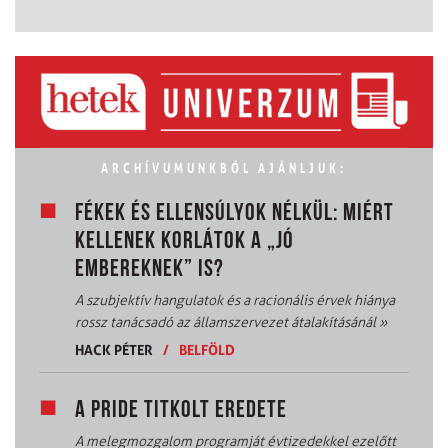
ARCHÍVUMUNKBÓL AJÁNLJUK:
FÉKEK ÉS ELLENSÚLYOK NÉLKÜL: MIÉRT
KELLENEK KORLÁTOK A „JÓ
EMBEREKNEK” IS?
A szubjektív hangulatok és a racionális érvek hiánya
rossz tanácsadó az államszervezet átalakításánál
»
HACK PÉTER
/
BELFÖLD
A PRIDE TITKOLT EREDETE
A melegmozgalom programját évtizedekkel ezelőtt