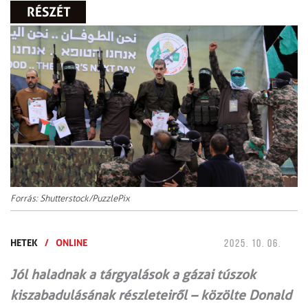
RÉSZÉT
Forrás: Shutterstock/PuzzlePix
HETEK
/
ONLINE
2025. 10. 06.
Jól haladnak a tárgyalások a gázai túszok
kiszabadulásának részleteiről – közölte Donald