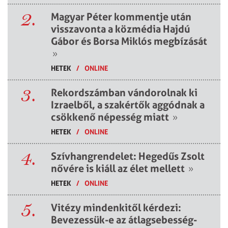
2.
Magyar Péter kommentje után
visszavonta a közmédia Hajdú
Gábor és Borsa Miklós megbízását
»
HETEK
/
ONLINE
3.
Rekordszámban vándorolnak ki
Izraelből, a szakértők aggódnak a
csökkenő népesség miatt
»
HETEK
/
ONLINE
4.
Szívhangrendelet: Hegedűs Zsolt
nővére is kiáll az élet mellett
»
HETEK
/
ONLINE
5.
Vitézy mindenkitől kérdezi:
Bevezessük-e az átlagsebesség-