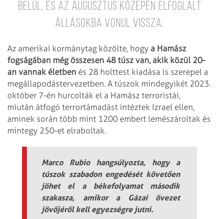
belül, és az augusztus közepén elfoglalt
állásokba vonul vissza.
Az amerikai kormánytag közölte, hogy
a Hamász
fogságában még összesen 48 túsz van, akik közül 20-
an vannak életben
és 28 holttest kiadása is szerepel a
megállapodástervezetben. A túszok mindegyikét 2023.
október 7-én hurcolták el a Hamász terroristái,
miután átfogó terrortámadást intéztek Izrael ellen,
aminek során több mint 1200 embert lemészároltak és
mintegy 250-et elraboltak.
Marco Rubio hangsúlyozta, hogy a
túszok szabadon engedését követően
jöhet el a békefolyamat második
szakasza, amikor a Gázai övezet
jövőjéről kell egyezségre jutni.