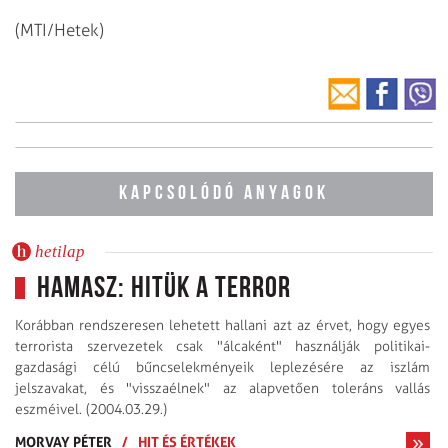
(MTI/Hetek)
KAPCSOLÓDÓ ANYAGOK
hetilap
Hamasz: hitük a terror
Korábban rendszeresen lehetett hallani azt az érvet, hogy egyes
terrorista szervezetek csak "álcaként" használják politikai-
gazdasági célú bűncselekményeik leplezésére az iszlám
jelszavakat, és "visszaélnek" az alapvetően toleráns vallás
eszméivel. (2004.03.29.)
MORVAY PÉTER
/
HIT ÉS ÉRTÉKEK