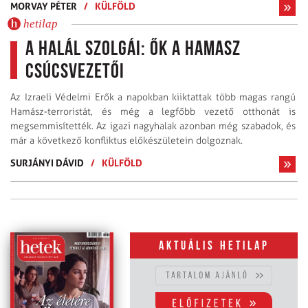
MORVAY PÉTER
/
KÜLFÖLD
hetilap
A halál szolgái: ők a Hamasz
csúcsvezetői
Az Izraeli Védelmi Erők a napokban kiiktattak több magas rangú
Hamász-terroristát, és még a legfőbb vezető otthonát is
megsemmisítették. Az igazi nagyhalak azonban még szabadok, és
már a következő konfliktus előkészületein dolgoznak.
SURJÁNYI DÁVID
/
KÜLFÖLD
Aktuális hetilap