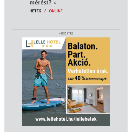
mérést?
»
HETEK
/
ONLINE
HIRDETÉS