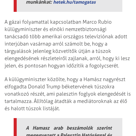
munkánkat:
hetek.hu/tamogatas
A gázai folyamattal kapcsolatban Marco Rubio
külügyminiszter és elnöki nemzetbiztonsági
tanácsadó több amerikai országos televíziónak adott
interjúban vasárnap arról számolt be, hogy a
tárgyalások jelenleg közvetítők útján a túszok
elengedésének részleteiről zajlanak, arról, hogy ki lesz
jelen, és pontosan hogyan időzítik a fogolycserét.
A külügyminiszter közölte, hogy a Hamász nagyrészt
elfogadta Donald Trump béketervének túszokra
vonatkozó részét, ami palesztin foglyok elengedését is
tartalmazza. Állítólag átadták a mediátoroknak az élő
és halott túszok listáját.
A Hamasz arab beszámolók szerint
megegyezett a Palesztin Hatósággal és