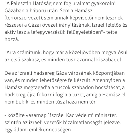
"A Palesztin Hatóság nem fog uralmat gyakorolni
Gázában a háború után. Sem a Hamász
(terrorszervezet), sem annak képviselői nem lesznek
részesei a Gázai övezet irányításának. Izrael felelős és
aktív lesz a lefegyverzésük felügyeletében"- tette
hozzá.
"Arra számítunk, hogy már a közeljövőben megvalósul
az első szakasz, és minden túsz azonnal kiszabadul.
De az izraeli hadsereg Gáza városának központjában
van, és minden lehetőségre felkészült. Amennyiben a
Hamász megtagadja a túszok szabadon bocsátását, a
hadsereg újra fokozni fogja a tüzet, amíg a Hamász el
nem bukik, és minden túsz haza nem tér"
- közölte vasárnap Jiszráel Kac védelmi miniszter,
szintén az izraeli vezetők bizalmatlanságát jelezve,
egy állami emlékünnepségen.