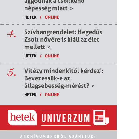
aggódnak a csökkenő
népesség miatt
»
HETEK
/
ONLINE
4.
Szívhangrendelet: Hegedűs
Zsolt nővére is kiáll az élet
mellett
»
HETEK
/
ONLINE
5.
Vitézy mindenkitől kérdezi:
Bevezessük-e az
átlagsebesség-mérést?
»
HETEK
/
ONLINE
ARCHÍVUMUNKBÓL AJÁNLJUK: