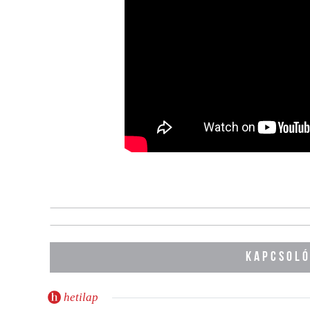
KAPCSOLÓ
hetilap