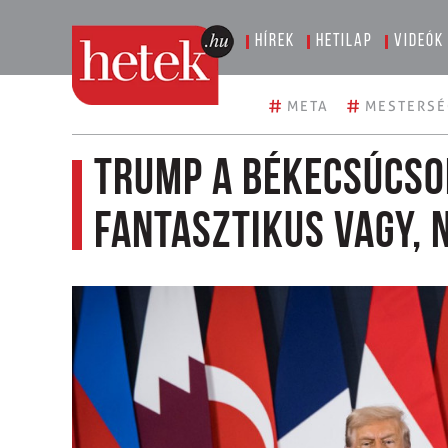
Hírek
Hetilap
Videók
#
#
META
MESTERSÉ
Trump a békecsúcson
fantasztikus vagy, 