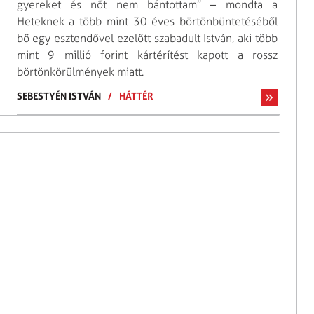
gyereket és nőt nem bántottam” – mondta a
Heteknek a több mint 30 éves börtönbüntetéséből
bő egy esztendővel ezelőtt szabadult István, aki több
mint 9 millió forint kártérítést kapott a rossz
börtönkörülmények miatt.
SEBESTYÉN ISTVÁN
/
HÁTTÉR