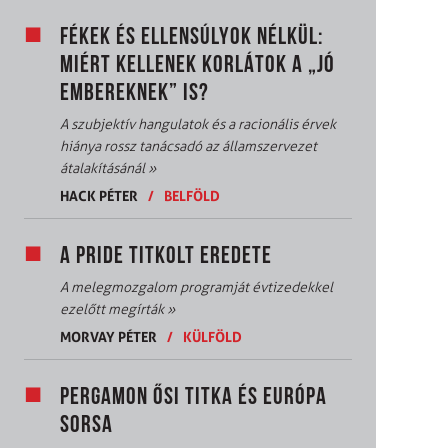
FÉKEK ÉS ELLENSÚLYOK NÉLKÜL:
MIÉRT KELLENEK KORLÁTOK A „JÓ
EMBEREKNEK” IS?
A szubjektív hangulatok és a racionális érvek
hiánya rossz tanácsadó az államszervezet
átalakításánál
»
HACK PÉTER
/
BELFÖLD
A PRIDE TITKOLT EREDETE
A melegmozgalom programját évtizedekkel
ezelőtt megírták
»
MORVAY PÉTER
/
KÜLFÖLD
PERGAMON ŐSI TITKA ÉS EURÓPA
SORSA