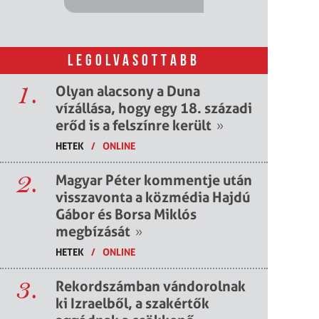
LEGOLVASOTTABB
1.
Olyan alacsony a Duna
vízállása, hogy egy 18. századi
erőd is a felszínre került
»
HETEK
/
ONLINE
2.
Magyar Péter kommentje után
visszavonta a közmédia Hajdú
Gábor és Borsa Miklós
megbízását
»
HETEK
/
ONLINE
3.
Rekordszámban vándorolnak
ki Izraelből, a szakértők