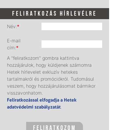
FELIRATKOZÁS HÍRLEVÉLRE
Név:
*
E-mail
cím:
*
A "feliratkozom" gombra kattintva
hozzájárulok, hogy küldjenek számomra
Hetek hírlevelet exkluzív hetekes
tartalmakról és promóciókról. Tudomásul
veszem, hogy hozzájárulásomat bármikor
visszavonhatom.
Feliratkozással elfogadja a Hetek
adatvédelmi szabályzatát
.