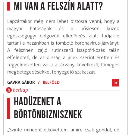
Mi van a felszín alatt?
Lapzártakor még nem lehet biztosra venni, hogy a
magyar hatóságok és a hősiesen küzdő
egészségügyi dolgozók ellenőrzés alatt tudják-e
tartani a hazánkban is tomboló koronavírus-járványt.
A felszínen zajló rutinszerű iszapbirkózás talán
elfeledteti, de az ország a jelek szerint éretten és
fegyelmezetten várja a járvány következő, tömeges
megbetegedésekkel fenyegető szakaszát.
GAVRA GÁBOR
/
BELFÖLD
hetilap
Hadüzenet a
börtönbiznisznek
„Szinte mindent elkövettem, amire csak gondol, de