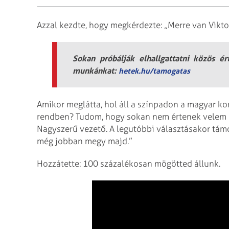
Azzal kezdte, hogy megkérdezte: „Merre van Viktor
Sokan próbálják elhallgattatni közös é
munkánkat:
hetek.hu/tamogatas
Amikor meglátta, hol áll a színpadon a magyar kor
rendben? Tudom, hogy sokan nem értenek velem eg
Nagyszerű vezető. A legutóbbi választásakor tám
még jobban megy majd.”
Hozzátette: 100 százalékosan mögötted állunk.