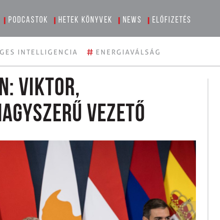
Podcastok
Hetek könyvek
News
Előfizetés
#
GES INTELLIGENCIA
ENERGIAVÁLSÁG
: Viktor,
nagyszerű vezető