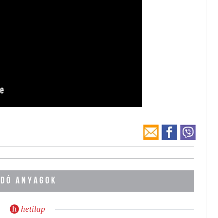
DÓ ANYAGOK
hetilap