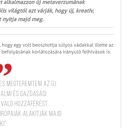
ert alkalmazzon új metaverzumának
is világtól azt várják, hogy új, kreatív,
t nyitja majd meg.
 hogy egy volt beosztottja súlyos vádakkal illette az
a befolyásának korlátozására irányuló felhívások is.
es megteremteni az új
dalmi és gazdasági
 való hozzáférést.
urópaiak alakítják majd
ki"