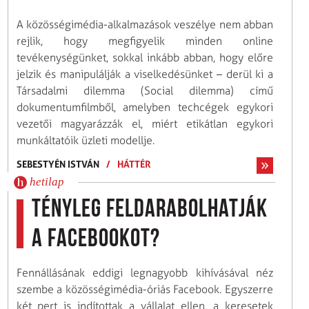
A közösségimédia-alkalmazások veszélye nem abban
rejlik, hogy megfigyelik minden online
tevékenységünket, sokkal inkább abban, hogy előre
jelzik és manipulálják a viselkedésünket – derül ki a
Társadalmi dilemma (Social dilemma) című
dokumentumfilmből, amelyben techcégek egykori
vezetői magyarázzák el, miért etikátlan egykori
munkáltatóik üzleti modellje.
SEBESTYÉN ISTVÁN
/
HÁTTÉR
hetilap
Tényleg feldarabolhatják
a Facebookot?
Fennállásának eddigi legnagyobb kihívásával néz
szembe a közösségimédia-óriás Facebook. Egyszerre
két pert is indítottak a vállalat ellen, a keresetek