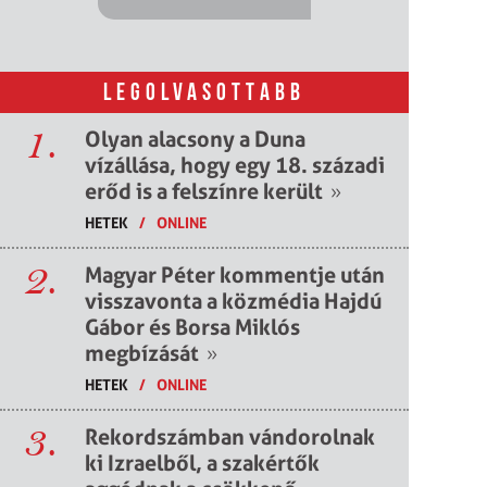
LEGOLVASOTTABB
1.
Olyan alacsony a Duna
vízállása, hogy egy 18. századi
erőd is a felszínre került
»
HETEK
/
ONLINE
2.
Magyar Péter kommentje után
visszavonta a közmédia Hajdú
Gábor és Borsa Miklós
megbízását
»
HETEK
/
ONLINE
3.
Rekordszámban vándorolnak
ki Izraelből, a szakértők