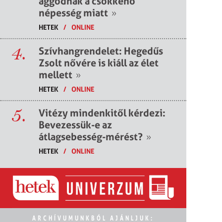
aggódnak a csökkenő
népesség miatt
»
HETEK
/
ONLINE
4.
Szívhangrendelet: Hegedűs
Zsolt nővére is kiáll az élet
mellett
»
HETEK
/
ONLINE
5.
Vitézy mindenkitől kérdezi:
Bevezessük-e az
átlagsebesség-mérést?
»
HETEK
/
ONLINE
ARCHÍVUMUNKBÓL AJÁNLJUK: