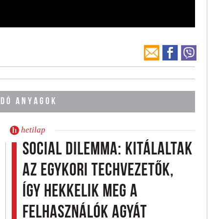
DÓ ANYAGOK
hetilap
Social dilemma: kitálaltak
az egykori techvezetők,
így hekkelik meg a
felhasználók agyát