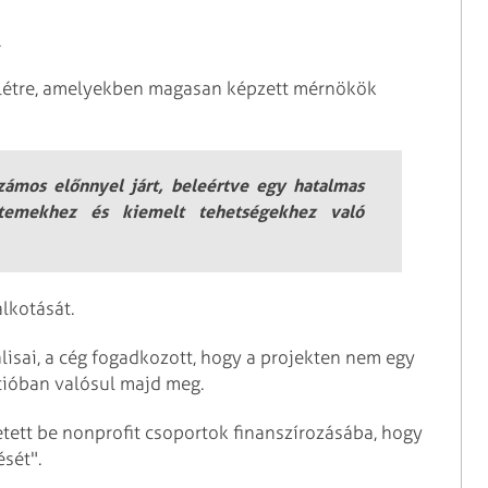
.
 létre, amelyekben magasan képzett mérnökök
számos előnnyel járt, beleértve egy hatalmas
yetemekhez és kiemelt tehetségekhez való
lkotását.
válisai, a cég fogadkozott, hogy a projekten nem egy
cióban valósul majd meg.
etett be nonprofit csoportok finanszírozásába, hogy
sét".