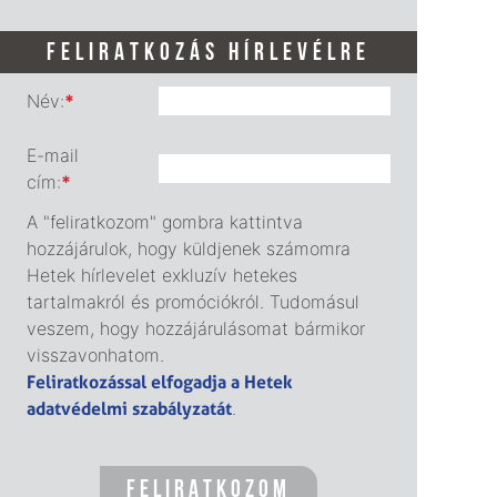
FELIRATKOZÁS HÍRLEVÉLRE
Név:
*
E-mail
cím:
*
A "feliratkozom" gombra kattintva
hozzájárulok, hogy küldjenek számomra
Hetek hírlevelet exkluzív hetekes
tartalmakról és promóciókról. Tudomásul
veszem, hogy hozzájárulásomat bármikor
visszavonhatom.
Feliratkozással elfogadja a Hetek
adatvédelmi szabályzatát
.