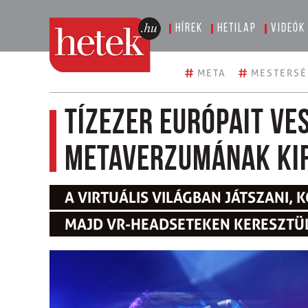
Hírek
Hetilap
Videók
#
#
META
MESTERSÉ
Tízezer európait ves
metaverzumának kif
A VIRTUÁLIS VILÁGBAN JÁTSZANI, 
MAJD VR-HEADSETEKEN KERESZTÜ