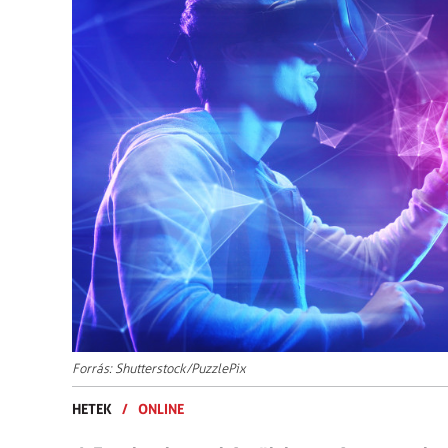
Forrás: Shutterstock/PuzzlePix
HETEK
/
ONLINE