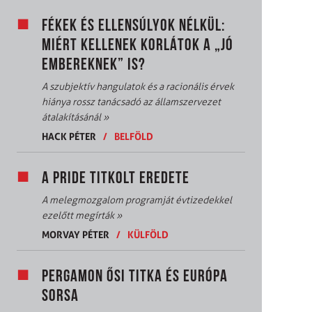
FÉKEK ÉS ELLENSÚLYOK NÉLKÜL:
MIÉRT KELLENEK KORLÁTOK A „JÓ
EMBEREKNEK” IS?
A szubjektív hangulatok és a racionális érvek
hiánya rossz tanácsadó az államszervezet
átalakításánál
»
HACK PÉTER
/
BELFÖLD
A PRIDE TITKOLT EREDETE
A melegmozgalom programját évtizedekkel
ezelőtt megírták
»
MORVAY PÉTER
/
KÜLFÖLD
PERGAMON ŐSI TITKA ÉS EURÓPA
SORSA