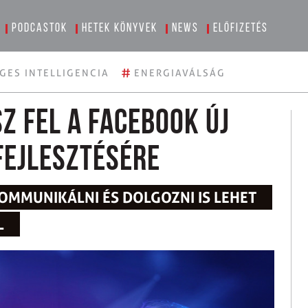
Podcastok
Hetek könyvek
News
Előfizetés
#
GES INTELLIGENCIA
ENERGIAVÁLSÁG
z fel a Facebook új
ejlesztésére
KOMMUNIKÁLNI ÉS DOLGOZNI IS LEHET
L