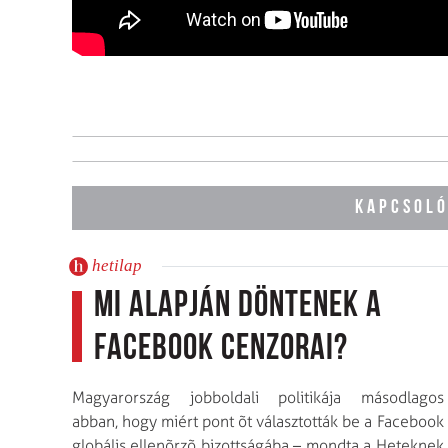
KAPCSOLÓ
hetilap
Mi alapján döntenek a
Facebook cenzorai?
Magyarország jobboldali politikája másodlagos
abban, hogy miért pont õt választották be a Facebook
globális ellenõrzõ bizottságába – mondta a Heteknek