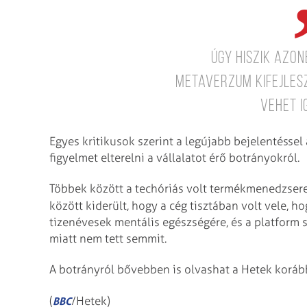
Úgy hiszik azon
metaverzum kifejlesz
vehet i
Egyes kritikusok szerint a legújabb bejelentéssel
figyelmet elterelni a vállalatot érő botrányokról.
Többek között a techóriás volt termékmenedzsere
között kiderült, hogy a cég tisztában volt vele, h
tizenévesek mentális egészségére, és a platform s
miatt nem tett semmit.
A botrányról bővebben is olvashat a Hetek korá
(
/Hetek)
BBC