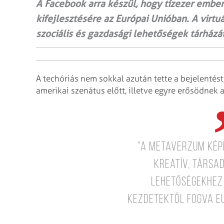
A Facebook arra készül, hogy tízezer emb
kifejlesztésére az Európai Unióban. A virtuál
szociális és gazdasági lehetőségek tárházá
A techóriás nem sokkal azután tette a bejelentést,
amerikai szenátus előtt, illetve egyre erősödnek 
"A metaverzum kép
kreatív, társa
lehetőségekhez
Kezdetektől fogva e