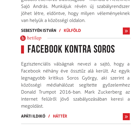
Sajó András. Munkájuk révén új szabályrendszer
jöhet létre, eldöntve, hogy milyen véleményeknek
van helyük a közösségi oldalon.
SEBESTYÉN ISTVÁN
/
KÜLFÖLD
hetilap
Facebook kontra Soros
Egzisztenciális válságnak nevezi a sajtó, hogy a
Facebook néhány éve össztűz alá került. Az egyik
legnagyobb kritikus Soros György, aki szerint a
közösségi médiahálózat segítette győzelemhez
Donald Trumpot 2016-ban. Mark Zuckerberg az
internet felülről jövő szabályozásában keresi a
megoldást.
APÁTI ILDIKÓ
/
HÁTTÉR