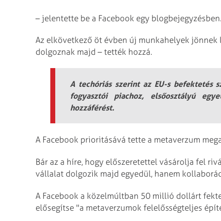
– jelentette be a Facebook egy blogbejegyzésben
Az elkövetkező öt évben új munkahelyek jönnek
dolgoznak majd – tették hozzá.
A techóriás szerint az EU-s befektetés 
fogyasztói piachoz, elsőosztályú eg
hozzáférést.
A Facebook prioritásává tette a metaverzum mega
Bár az a híre, hogy előszeretettel vásárolja fel ri
vállalat dolgozik majd egyedül, hanem kollaborá
A Facebook a közelmúltban 50 millió dollárt fekt
elősegítse "a metaverzumok felelősségteljes építé