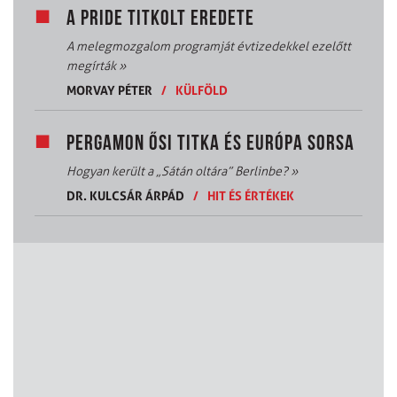
A PRIDE TITKOLT EREDETE
A melegmozgalom programját évtizedekkel ezelőtt
megírták
»
MORVAY PÉTER
/
KÜLFÖLD
PERGAMON ŐSI TITKA ÉS EURÓPA SORSA
Hogyan került a „Sátán oltára” Berlinbe?
»
DR. KULCSÁR ÁRPÁD
/
HIT ÉS ÉRTÉKEK