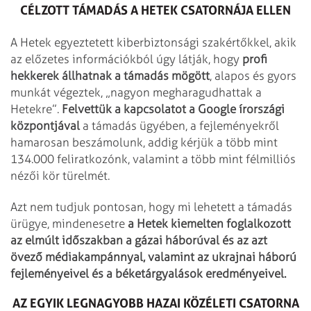
CÉLZOTT TÁMADÁS A HETEK CSATORNÁJA ELLEN
A Hetek egyeztetett kiberbiztonsági szakértőkkel, akik
az előzetes információkból úgy látják, hogy
profi
hekkerek állhatnak a támadás mögött
, alapos és gyors
munkát végeztek, „nagyon megharagudhattak a
Hetekre”.
Felvettük a kapcsolatot a Google írországi
központjával
a támadás ügyében, a fejleményekről
hamarosan beszámolunk, addig kérjük a több mint
134.000 feliratkozónk, valamint a több mint félmilliós
nézői kör türelmét.
Azt nem tudjuk pontosan, hogy mi lehetett a támadás
ürügye, mindenesetre
a Hetek kiemelten foglalkozott
az elmúlt időszakban a gázai háborúval és az azt
övező médiakampánnyal, valamint az ukrajnai háború
fejleményeivel és a béketárgyalások eredményeivel.
AZ EGYIK LEGNAGYOBB HAZAI KÖZÉLETI CSATORNA