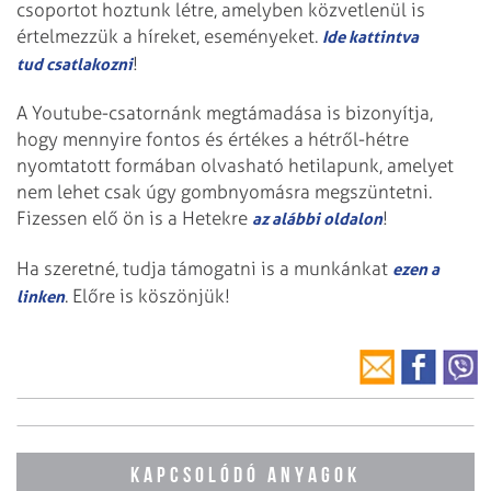
csoportot hoztunk létre, amelyben közvetlenül is
értelmezzük a híreket, eseményeket.
Ide kattintva
!
tud csatlakozni
A Youtube-csatornánk megtámadása is bizonyítja,
hogy mennyire fontos és értékes a hétről-hétre
nyomtatott formában olvasható hetilapunk, amelyet
nem lehet csak úgy gombnyomásra megszüntetni.
Fizessen elő ön is a Hetekre
!
az alábbi oldalon
Ha szeretné, tudja támogatni is a munkánkat
ezen a
. Előre is köszönjük!
linken
KAPCSOLÓDÓ ANYAGOK