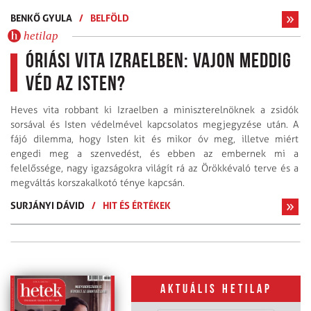
BENKŐ GYULA
/
BELFÖLD
hetilap
Óriási vita Izraelben: vajon meddig
véd az Isten?
Heves vita robbant ki Izraelben a miniszterelnöknek a zsidók
sorsával és Isten védelmével kapcsolatos megjegyzése után. A
fájó dilemma, hogy Isten kit és mikor óv meg, illetve miért
engedi meg a szenvedést, és ebben az embernek mi a
felelőssége, nagy igazságokra világít rá az Örökkévaló terve és a
megváltás korszakalkotó ténye kapcsán.
SURJÁNYI DÁVID
/
HIT ÉS ÉRTÉKEK
Aktuális hetilap