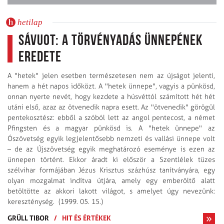
hetilap
Sávuot: a törvényadás ünnepének
eredete
A "hetek" jelen esetben természetesen nem az újságot jelenti,
hanem a hét napos időközt. A "hetek ünnepe", vagyis a pünkösd,
onnan nyerte nevét, hogy kezdete a húsvéttól számított hét hét
utáni első, azaz az ötvenedik napra esett. Az "ötvenedik" görögül
pentekosztész: ebből a szóból lett az angol pentecost, a német
Pfingsten és a magyar pünkösd is. A "hetek ünnepe" az
Ószövetség egyik legjelentősebb nemzeti és vallási ünnepe volt
– de az Újszövetség egyik meghatározó eseménye is ezen az
ünnepen történt. Ekkor áradt ki először a Szentlélek tüzes
szélvihar formájában Jézus Krisztus százhúsz tanítványára, egy
olyan mozgalmat indítva útjára, amely egy emberöltő alatt
betöltötte az akkori lakott világot, s amelyet úgy nevezünk:
kereszténység. (1999. 05. 15.)
GRÜLL TIBOR
/
HIT ÉS ÉRTÉKEK