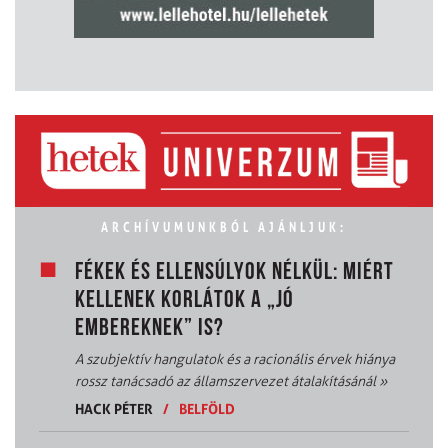
ARCHÍVUMUNKBÓL AJÁNLJUK:
FÉKEK ÉS ELLENSÚLYOK NÉLKÜL: MIÉRT
KELLENEK KORLÁTOK A „JÓ
EMBEREKNEK” IS?
A szubjektív hangulatok és a racionális érvek hiánya
rossz tanácsadó az államszervezet átalakításánál
»
HACK PÉTER
/
BELFÖLD