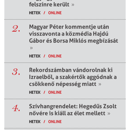
felszínre került
»
HETEK
/
ONLINE
2.
Magyar Péter kommentje után
visszavonta a közmédia Hajdú
Gábor és Borsa Miklós megbízását
»
HETEK
/
ONLINE
3.
Rekordszámban vándorolnak ki
Izraelből, a szakértők aggódnak a
csökkenő népesség miatt
»
HETEK
/
ONLINE
4.
Szívhangrendelet: Hegedűs Zsolt
nővére is kiáll az élet mellett
»
HETEK
/
ONLINE