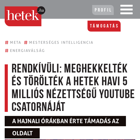
Profil
Támogatás
#
#
META
MESTERSÉGES INTELLIGENCIA
#
ENERGIAVÁLSÁG
RENDKÍVÜLI: Meghekkelték
és törölték a Hetek havi 5
milliós nézettségű Youtube
csatornáját
A HAJNALI ÓRÁKBAN ÉRTE TÁMADÁS AZ
OLDALT