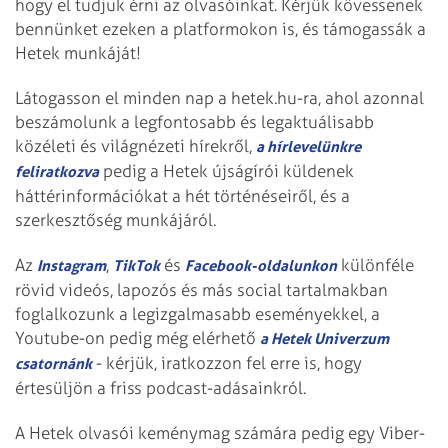
hogy el tudjuk érni az olvasóinkat. Kérjük kövessenek
bennünket ezeken a platformokon is, és támogassák a
Hetek munkáját!
Látogasson el minden nap a hetek.hu-ra, ahol azonnal
beszámolunk a legfontosabb és legaktuálisabb
közéleti és világnézeti hírekről,
a hírlevelünkre
pedig a Hetek újságírói küldenek
feliratkozva
háttérinformációkat a hét történéseiről, és a
szerkesztőség munkájáról.
Az
,
és
különféle
Instagram
TikTok
Facebook-oldalunkon
rövid videós, lapozós és más social tartalmakban
foglalkozunk a legizgalmasabb eseményekkel, a
Youtube-on pedig még elérhető
a Hetek Univerzum
- kérjük, iratkozzon fel erre is, hogy
csatornánk
értesüljön a friss podcast-adásainkról.
A Hetek olvasói keménymag számára pedig egy Viber-