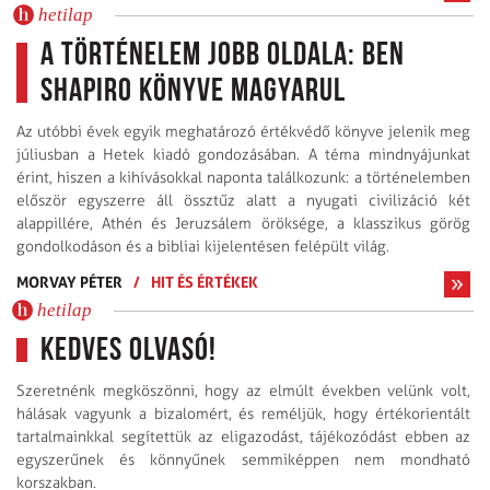
hetilap
A történelem jobb oldala: Ben
Shapiro könyve magyarul
Az utóbbi évek egyik meghatározó értékvédő könyve jelenik meg
júliusban a Hetek kiadó gondozásában. A téma mindnyájunkat
érint, hiszen a kihívásokkal naponta találkozunk: a történelemben
először egyszerre áll össztűz alatt a nyugati civilizáció két
alappillére, Athén és Jeruzsálem öröksége, a klasszikus görög
gondolkodáson és a bibliai kijelentésen felépült világ.
MORVAY PÉTER
/
HIT ÉS ÉRTÉKEK
hetilap
Kedves Olvasó!
Szeretnénk megköszönni, hogy az elmúlt években velünk volt,
hálásak vagyunk a bizalomért, és reméljük, hogy értékorientált
tartalmainkkal segítettük az eligazodást, tájékozódást ebben az
egyszerűnek és könnyűnek semmiképpen nem mondható
korszakban.