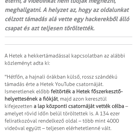
elérni, a videóinkat nem tudják megnézni,
meghallgatni. A helyzet az, hogy az oldalunkat
célzott támadás alá vette egy hackerekből álló
csapat és azt teljesen töröltették.
A Hetek a hekkertámadással kapcsolatban az alábbi
közleményt adta ki:
"Hétfőn, a hajnali órákban külső, rossz szándékú
támadás érte a Hetek YouTube csatornáját.
Ismeretlenek előbb
feltörték a Hetek főszerkesztő-
helyettesének a fiókját
, majd azon keresztül
kifejezetten
a lap központi csatornáját vették célba
–
amelyet rövid időn belül töröltettek is. A 134 ezer
feliratkozóval rendelkező oldal – több mint 4000
videóval együtt – teljesen elérhetetlenné vált.