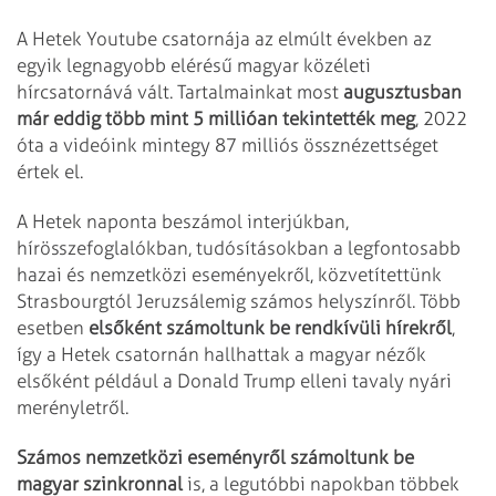
A Hetek Youtube csatornája az elmúlt években az
egyik legnagyobb elérésű magyar közéleti
hírcsatornává vált. Tartalmainkat most
augusztusban
már eddig több mint 5 millióan tekintették meg
, 2022
óta a videóink mintegy 87 milliós össznézettséget
értek el.
A Hetek naponta beszámol interjúkban,
hírösszefoglalókban, tudósításokban a legfontosabb
hazai és nemzetközi eseményekről, közvetítettünk
Strasbourgtól Jeruzsálemig számos helyszínről. Több
esetben
elsőként számoltunk be rendkívüli hírekről
,
így a Hetek csatornán hallhattak a magyar nézők
elsőként például a Donald Trump elleni tavaly nyári
merényletről.
Számos nemzetközi eseményről számoltunk be
magyar szinkronnal
is, a legutóbbi napokban többek