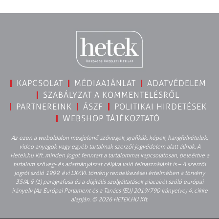
KAPCSOLAT
MÉDIAAJÁNLAT
ADATVÉDELEM
SZABÁLYZAT A KOMMENTELÉSRŐL
PARTNEREINK
ÁSZF
POLITIKAI HIRDETÉSEK
WEBSHOP TÁJÉKOZTATÓ
Az ezen a weboldalon megjelenő szövegek, grafikák, képek, hangfelvételek,
video anyagok vagy egyéb tartalmak szerzői jogvédelem alatt állnak. A
Hetek.hu Kft. minden jogot fenntart a tartalommal kapcsolatosan, beleértve a
tartalom szöveg- és adatbányászat céljára való felhasználását is – A szerzői
jogról szóló 1999. évi LXXVI. törvény rendelkezései értelmében a törvény
35/A. § (1) paragrafusa és a digitális szolgáltatások piacairól szóló európai
irányelv (Az Európai Parlament és a Tanács (EU) 2019/790 Irányelve) 4. cikke
alapján. © 2026 HETEK.HU Kft.