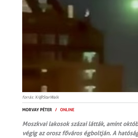
forrás: X/@StarWalk
MORVAY PÉTER
/
ONLINE
Moszkvai lakosok százai látták, amint októ
végig az orosz főváros égboltján. A hatósá