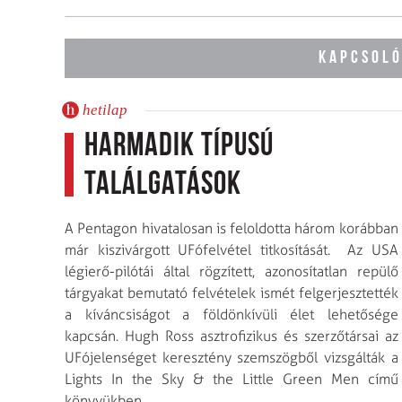
KAPCSOLÓ
hetilap
Harmadik típusú
találgatások
A Pentagon hivatalosan is feloldotta három korábban
már kiszivárgott UFófelvétel titkosítását. Az USA
légierő-pilótái által rögzített, azonosítatlan repülő
tárgyakat bemutató felvételek ismét felgerjesztették
a kíváncsiságot a földönkívüli élet lehetősége
kapcsán. Hugh Ross asztrofizikus és szerzőtársai az
UFójelenséget keresztény szemszögből vizsgálták a
Lights In the Sky & the Little Green Men című
könyvükben.