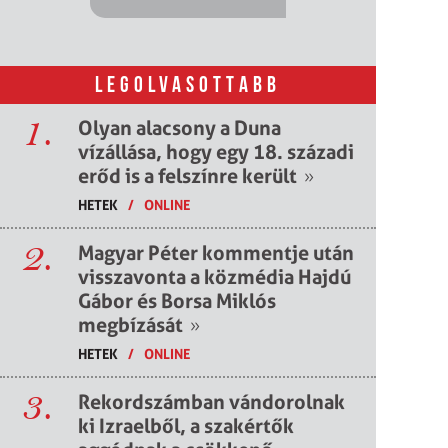
LEGOLVASOTTABB
1.
Olyan alacsony a Duna
vízállása, hogy egy 18. századi
erőd is a felszínre került
»
HETEK
/
ONLINE
2.
Magyar Péter kommentje után
visszavonta a közmédia Hajdú
Gábor és Borsa Miklós
megbízását
»
HETEK
/
ONLINE
3.
Rekordszámban vándorolnak
ki Izraelből, a szakértők