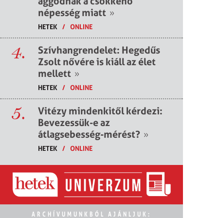
aggódnak a csökkenő
népesség miatt
»
HETEK
/
ONLINE
4.
Szívhangrendelet: Hegedűs
Zsolt nővére is kiáll az élet
mellett
»
HETEK
/
ONLINE
5.
Vitézy mindenkitől kérdezi:
Bevezessük-e az
átlagsebesség-mérést?
»
HETEK
/
ONLINE
ARCHÍVUMUNKBÓL AJÁNLJUK: