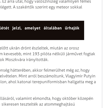
 Ez arra utal, hogy valószínűleg valamilyen fémes
elégett. A szakértők szerint egy meteor sokkal
létét jelzi, amelyet általában űrhajók
lőtt ukrán drónt észleltek, miután az orosz
m kevesebb, mint 193 pilóta nélküli járművet fogtak
nok Moszkvára irányították.
enség hátterében, akkor felmerülhet még az, hogy
elvételen. Mint arról beszámoltunk, Vlagyimir Putyin
alon, ahol katonai terepuniformisban hallgatta meg a
állásáról, valamint elmondta, hogy október közepén
 sikeresen tesztelték az atommeghajtású