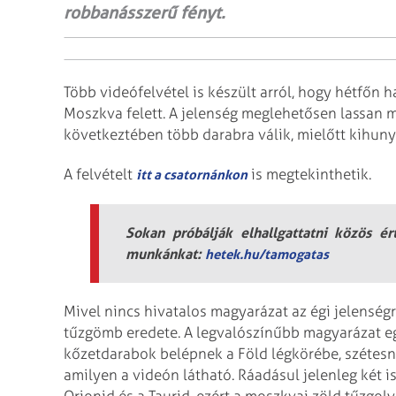
robbanásszerű fényt.
Több videófelvétel is készült arról, hogy hétfőn 
Moszkva felett. A jelenség meglehetősen lassan 
következtében több darabra válik, mielőtt kihuny
A felvételt
is megtekinthetik.
itt a csatornánkon
Sokan próbálják elhallgattatni közös é
munkánkat:
hetek.hu/tamogatas
Mivel nincs hivatalos magyarázat az égi jelenségre
tűzgömb eredete. A legvalószínűbb magyarázat eg
kőzetdarabok belépnek a Föld légkörébe, szétes
amilyen a videón látható. Ráadásul jelenleg két is