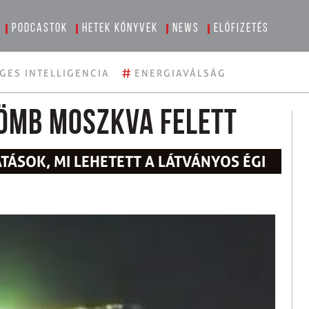
Podcastok
Hetek könyvek
News
Előfizetés
#
GES INTELLIGENCIA
ENERGIAVÁLSÁG
gömb Moszkva felett
ÁSOK, MI LEHETETT A LÁTVÁNYOS ÉGI