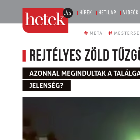
Hírek
Hetilap
Videók
#
#
META
MESTERSÉ
Rejtélyes zöld tűz
AZONNAL MEGINDULTAK A TALÁLGAT
JELENSÉG?