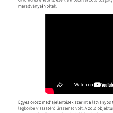
Orionid és a Taurid, ezért a moszkvai zöld tűzgo
maradványai voltak.
Egyes orosz médiajelentések szerint a látványos
légkörbe visszatérő űrszemét volt. A zöld objekt