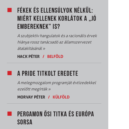
FÉKEK ÉS ELLENSÚLYOK NÉLKÜL:
MIÉRT KELLENEK KORLÁTOK A „JÓ
EMBEREKNEK” IS?
A szubjektív hangulatok és a racionális érvek
hiánya rossz tanácsadó az államszervezet
átalakításánál
»
HACK PÉTER
/
BELFÖLD
A PRIDE TITKOLT EREDETE
A melegmozgalom programját évtizedekkel
ezelőtt megírták
»
MORVAY PÉTER
/
KÜLFÖLD
PERGAMON ŐSI TITKA ÉS EURÓPA
SORSA