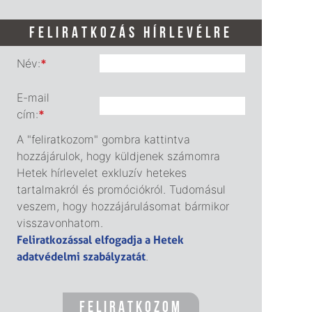
FELIRATKOZÁS HÍRLEVÉLRE
Név:
*
E-mail
cím:
*
A "feliratkozom" gombra kattintva
hozzájárulok, hogy küldjenek számomra
Hetek hírlevelet exkluzív hetekes
tartalmakról és promóciókról. Tudomásul
veszem, hogy hozzájárulásomat bármikor
visszavonhatom.
Feliratkozással elfogadja a Hetek
adatvédelmi szabályzatát
.