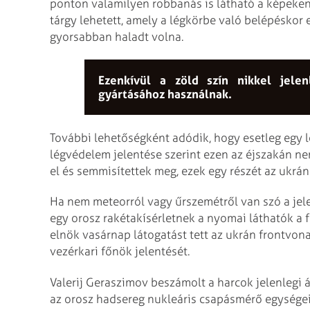
ponton valamilyen robbanás is látható a képeken.
tárgy lehetett, amely a légkörbe való belépéskor 
gyorsabban haladt volna.
Ezenkívül a zöld szín nikkel jelen
gyártásához használnak.
További lehetőségként adódik, hogy esetleg egy le
légvédelem jelentése szerint ezen az éjszakán ne
el és semmisítettek meg, ezek egy részét az ukrá
Ha nem meteorról vagy űrszemétről van szó a jel
egy orosz rakétakísérletnek a nyomai láthatók a f
elnök vasárnap látogatást tett az ukrán frontvon
vezérkari főnök jelentését.
Valerij Geraszimov beszámolt a harcok jelenlegi 
az orosz hadsereg nukleáris csapásmérő egységei