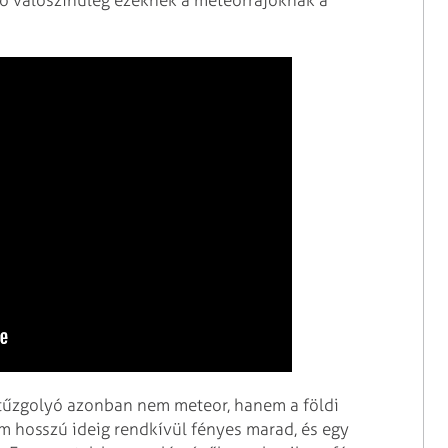
lyó valószínűleg ezeknek a meteorrajoknak a
 tűzgolyó azonban nem meteor, hanem a földi
um hosszú ideig rendkívül fényes marad, és egy