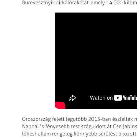
Burevesztnyik cirkálórakétát, amely 14 000 kilom
Oroszország felett legutóbb 2013-ban észleltek m
Napnál is fényesebb test száguldott át Cseljabin
lökéshullám rengeteg könnyebb sérülést okozott