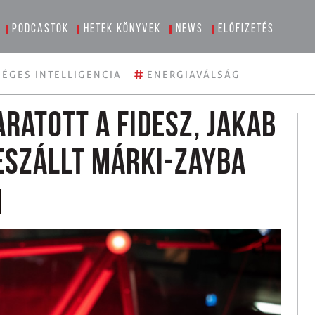
Podcastok
Hetek könyvek
News
Előfizetés
#
ÉGES INTELLIGENCIA
ENERGIAVÁLSÁG
ratott a Fidesz, Jakab
eszállt Márki-Zayba