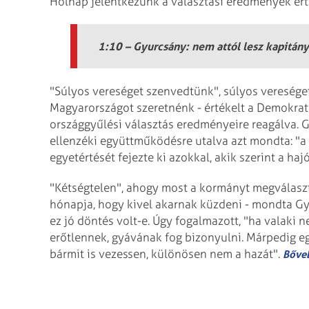
Holnap jelentkezünk a választási eredmények ért
1:10 – Gyurcsány: nem attól lesz kapitán
"Súlyos vereséget szenvedtünk", súlyos veresége
Magyarországot szeretnénk - értékelt a Demokratik
országgyűlési választás eredményeire reagálva. G
ellenzéki együttműködésre utalva azt mondta: "a
egyetértését fejezte ki azokkal, akik szerint a ha
"Kétségtelen", ahogy most a kormányt megválaszto
hónapja, hogy kivel akarnak küzdeni - mondta Gyu
ez jó döntés volt-e. Úgy fogalmazott, "ha valaki
erőtlennek, gyávának fog bizonyulni. Márpedig eg
bármit is vezessen, különösen nem a hazát".
Bőveb