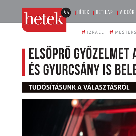
Hírek
Hetilap
Videók
#
#
IZRAEL
MESTERS
Elsöprő győzelmet a
és Gyurcsány is bel
TUDÓSÍTÁSUNK A VÁLASZTÁSRÓL