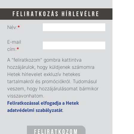
FELIRATKOZÁS HÍRLEVÉLRE
Név:
*
E-mail
cím:
*
A "feliratkozom" gombra kattintva
hozzájárulok, hogy küldjenek számomra
Hetek hírlevelet exkluzív hetekes
tartalmakról és promóciókról. Tudomásul
veszem, hogy hozzájárulásomat bármikor
visszavonhatom.
Feliratkozással elfogadja a Hetek
adatvédelmi szabályzatát
.