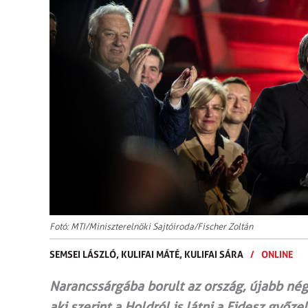
Fotó: MTI/Miniszterelnöki Sajtóiroda/Fischer Zoltán
SEMSEI LÁSZLÓ,
KULIFAI MÁTÉ,
KULIFAI SÁRA
/
ONLINE
Narancssárgába borult az ország, újabb nég
aki szerint a Holdról is látni a Fidesz győ