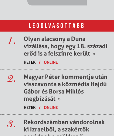
LEGOLVASOTTABB
1.
Olyan alacsony a Duna
vízállása, hogy egy 18. századi
erőd is a felszínre került
»
HETEK
/
ONLINE
2.
Magyar Péter kommentje után
visszavonta a közmédia Hajdú
Gábor és Borsa Miklós
megbízását
»
HETEK
/
ONLINE
3.
Rekordszámban vándorolnak
ki Izraelből, a szakértők