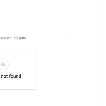
sszesen)
Infogram