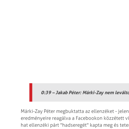
0:39 – Jakab Péter: Márki-Zay nem levált
Márki-Zay Péter megbuktatta az ellenzéket - jelent
eredményeire reagálva a Facebookon közzétett v
hat ellenzéki párt "hadseregét" kapta meg és tete