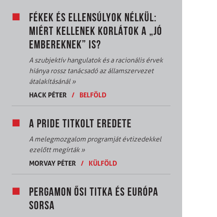
FÉKEK ÉS ELLENSÚLYOK NÉLKÜL:
MIÉRT KELLENEK KORLÁTOK A „JÓ
EMBEREKNEK” IS?
A szubjektív hangulatok és a racionális érvek
hiánya rossz tanácsadó az államszervezet
átalakításánál
»
HACK PÉTER
/
BELFÖLD
A PRIDE TITKOLT EREDETE
A melegmozgalom programját évtizedekkel
ezelőtt megírták
»
MORVAY PÉTER
/
KÜLFÖLD
PERGAMON ŐSI TITKA ÉS EURÓPA
SORSA