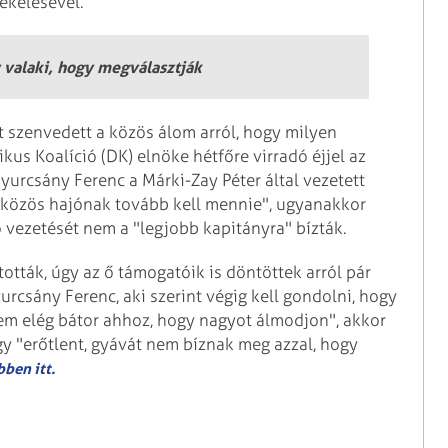
ékelésével.
y valaki, hogy megválasztják
t szenvedett a közös álom arról, hogy milyen
us Koalíció (DK) elnöke hétfőre virradó éjjel az
yurcsány Ferenc a Márki-Zay Péter által vezetett
 közös hajónak tovább kell mennie", ugyanakkor
jó vezetését nem a "legjobb kapitányra" bízták.
tták, úgy az ő támogatóik is döntöttek arról pár
rcsány Ferenc, aki szerint végig kell gondolni, hogy
 nem elég bátor ahhoz, hogy nagyot álmodjon", akkor
y "erőtlent, gyávát nem bíznak meg azzal, hogy
ben itt.