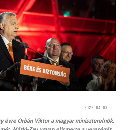
2022. 04. 03.
y évre Orbán Viktor a magyar miniszterelnök,
zelmét. Márki-Zay ugyan elismerte a vereségét,