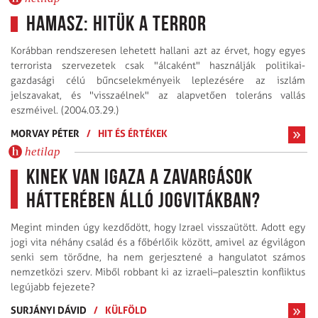
Hamasz: hitük a terror
Korábban rendszeresen lehetett hallani azt az érvet, hogy egyes
terrorista szervezetek csak "álcaként" használják politikai-
gazdasági célú bűncselekményeik leplezésére az iszlám
jelszavakat, és "visszaélnek" az alapvetően toleráns vallás
eszméivel. (2004.03.29.)
MORVAY PÉTER
/
HIT ÉS ÉRTÉKEK
hetilap
Kinek van igaza a zavargások
hátterében álló jogvitákban?
Megint minden úgy kezdődött, hogy Izrael visszaütött. Adott egy
jogi vita néhány család és a főbérlőik között, amivel az égvilágon
senki sem törődne, ha nem gerjesztené a hangulatot számos
nemzetközi szerv. Miből robbant ki az izraeli–palesztin konfliktus
legújabb fejezete?
SURJÁNYI DÁVID
/
KÜLFÖLD