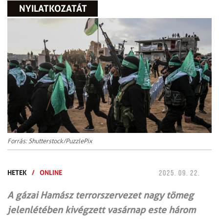
NYILATKOZATÁT
Forrás: Shutterstock/PuzzlePix
HETEK
/
ONLINE
2025. 09. 22.
A gázai Hamász terrorszervezet nagy tömeg
jelenlétében kivégzett vasárnap este három