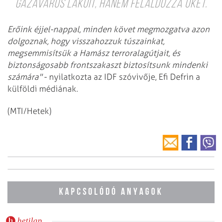
Gázaváros lakóit, hanem feláldozza őket.
Erőink éjjel-nappal, minden követ megmozgatva azon
dolgoznak, hogy visszahozzuk túszainkat,
megsemmisítsük a Hamász terroralagútjait, és
biztonságosabb frontszakaszt biztosítsunk mindenki
számára"
- nyilatkozta az IDF szóvivője, Efi Defrin a
külföldi médiának.
(MTI/Hetek)
KAPCSOLÓDÓ ANYAGOK
hetilap