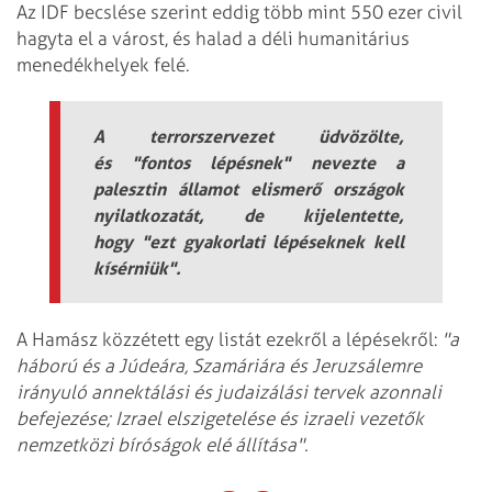
Az IDF becslése szerint eddig több mint 550 ezer civil
hagyta el a várost, és halad a déli humanitárius
menedékhelyek felé.
A terrorszervezet üdvözölte,
és
"fontos lépésnek"
nevezte a
palesztin államot elismerő országok
nyilatkozatát, de kijelentette,
hogy
"ezt gyakorlati lépéseknek kell
kísérniük"
.
A Hamász közzétett egy listát ezekről a lépésekről:
"a
háború és a Júdeára, Szamáriára és Jeruzsálemre
irányuló annektálási és judaizálási tervek azonnali
befejezése; Izrael elszigetelése és izraeli vezetők
nemzetközi bíróságok elé állítása".