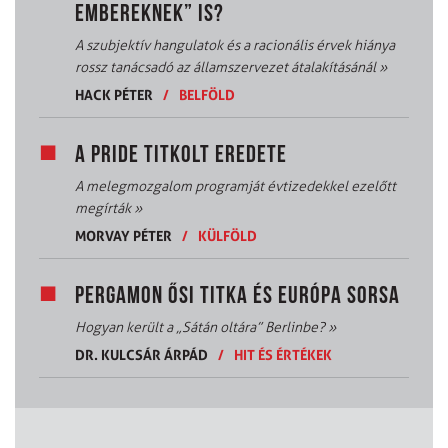
EMBEREKNEK” IS?
A szubjektív hangulatok és a racionális érvek hiánya
rossz tanácsadó az államszervezet átalakításánál
»
HACK PÉTER
/
BELFÖLD
A PRIDE TITKOLT EREDETE
A melegmozgalom programját évtizedekkel ezelőtt
megírták
»
MORVAY PÉTER
/
KÜLFÖLD
PERGAMON ŐSI TITKA ÉS EURÓPA SORSA
Hogyan került a „Sátán oltára” Berlinbe?
»
DR. KULCSÁR ÁRPÁD
/
HIT ÉS ÉRTÉKEK