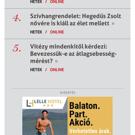
HETEK
/
ONLINE
4.
Szívhangrendelet: Hegedűs Zsolt
nővére is kiáll az élet mellett
»
HETEK
/
ONLINE
5.
Vitézy mindenkitől kérdezi:
Bevezessük-e az átlagsebesség-
mérést?
»
HETEK
/
ONLINE
HIRDETÉS