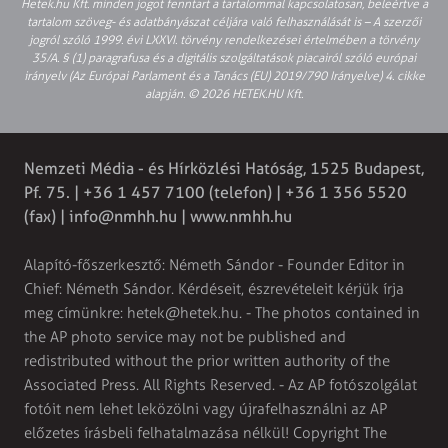
Hetek.hu Kft. minden jogot fenntart a tartalommal kapcsolatosan, beleértve a
tartalom szöveg- és adatbányászat céljára való felhasználását is – A szerzői
jogról szóló 1999. évi LXXVI. törvény rendelkezései értelmében a törvény
35/A. § (1) paragrafusa és a digitális szolgáltatások piacairól szóló európai
irányelv (Az Európai Parlament és a Tanács (EU) 2019/790 Irányelve) 4. cikke
alapján. © 2026 HETEK.HU Kft.
Nemzeti Média - és Hírközlési Hatóság, 1525 Budapest,
Pf. 75. | +36 1 457 7100 (telefon) | +36 1 356 5520
(fax) |
info@nmhh.hu
| www.nmhh.hu
Alapító-főszerkesztő: Németh Sándor - Founder Editor in
Chief: Németh Sándor. Kérdéseit, észrevételeit kérjük írja
meg címünkre:
hetek@hetek.hu
. - The photos contained in
the AP photo service may not be published and
redistributed without the prior written authority of the
Associated Press. All Rights Reserved. - Az AP fotószolgálat
fotóit nem lehet leközölni vagy újrafelhasználni az AP
előzetes írásbeli felhatalmazása nélkül! Copyright The