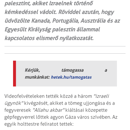
palesztint, akiket Izraelnek történő
kémkedéssel vádolt. Röviddel azután, hogy
üdvözölte Kanada, Portugália, Ausztrália és az
Egyesült Királyság palesztin állammal
kapcsolatos elismerő nyilatkozatát.
Kérjük, támogassa a
munkánkat:
hetek.hu/tamogatas
Videofelvételeken tették közzé a három
"izraeli
ügynök"
kivégzését, akiket a tömeg ujjongása és a
fegyveresek
"Allahu akbar"
kiáltásai közepette
gépfegyverrel lőttek agyon Gáza város szívében. Az
egyik holttestre feliratot tettek: