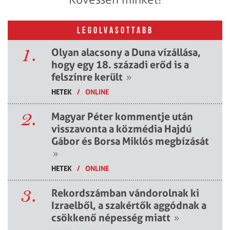
LEGOLVASOTTABB
1.
Olyan alacsony a Duna vízállása,
hogy egy 18. századi erőd is a
felszínre került
»
HETEK
/
ONLINE
2.
Magyar Péter kommentje után
visszavonta a közmédia Hajdú
Gábor és Borsa Miklós megbízását
»
HETEK
/
ONLINE
3.
Rekordszámban vándorolnak ki
Izraelből, a szakértők aggódnak a
csökkenő népesség miatt
»