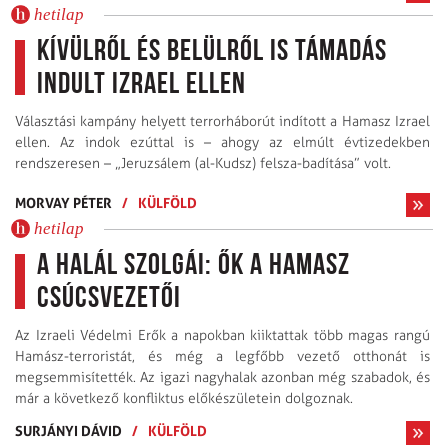
hetilap
Kívülről és belülről is támadás
indult Izrael ellen
Választási kampány helyett terrorháborút indított a Hamasz Izrael
ellen. Az indok ezúttal is – ahogy az elmúlt évtizedekben
rendszeresen – „Jeruzsálem (al-Kudsz) felsza-badítása” volt.
MORVAY PÉTER
/
KÜLFÖLD
hetilap
A halál szolgái: ők a Hamasz
csúcsvezetői
Az Izraeli Védelmi Erők a napokban kiiktattak több magas rangú
Hamász-terroristát, és még a legfőbb vezető otthonát is
megsemmisítették. Az igazi nagyhalak azonban még szabadok, és
már a következő konfliktus előkészületein dolgoznak.
SURJÁNYI DÁVID
/
KÜLFÖLD