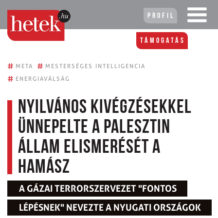
Profil
Támogatás
#
#
META
MESTERSÉGES INTELLIGENCIA
#
ENERGIAVÁLSÁG
Nyilvános kivégzésekkel
ünnepelte a palesztin
állam elismerését a
Hamász
A GÁZAI TERRORSZERVEZET "FONTOS
LÉPÉSNEK" NEVEZTE A NYUGATI ORSZÁGOK