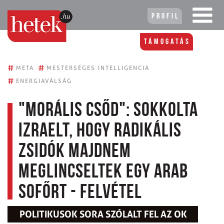
Profil
Támogatás
#
#
META
MESTERSÉGES INTELLIGENCIA
#
ENERGIAVÁLSÁG
"Morális csőd": sokkolta
Izraelt, hogy radikális
zsidók majdnem
meglincseltek egy arab
sofőrt - felvétel
POLITIKUSOK SORA SZÓLALT FEL AZ OK