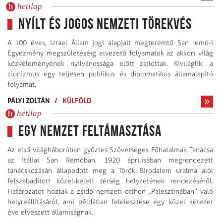
hetilap
Nyílt és jogos nemzeti törekvés
A 100 éves, Izrael Állam jogi alapjait megteremtő San remó-i
Egyezmény megszületéséig elvezető folyamatok az akkori világ
közvéleményének nyilvánossága előtt zajlottak. Kiviláglik: a
cionizmus egy teljesen publikus és diplomatikus államalapító
folyamat.
PÁLYI ZOLTÁN
/
KÜLFÖLD
hetilap
Egy nemzet feltámasztása
Az első világháborúban győztes Szövetséges Főhatalmak Tanácsa
az itáliai San Remóban, 1920 áprilisában megrendezett
tanácskozásán állapodott meg a Török Birodalom uralma alól
felszabadított közel-keleti térség helyzetének rendezéséről.
Határozatot hoztak a zsidó nemzeti otthon „Palesztinában” való
helyreállításáról, ami példátlan felélesztése egy közel kétezer
éve elveszett államiságnak.