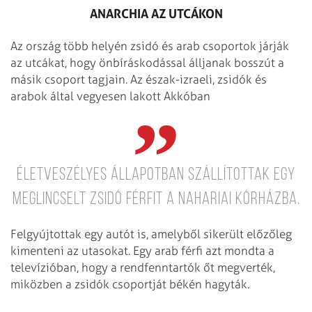
ANARCHIA AZ UTCÁKON
Az ország több helyén zsidó és arab csoportok járják
az utcákat, hogy önbíráskodással álljanak bosszút a
másik csoport tagjain. Az észak-izraeli, zsidók és
arabok által vegyesen lakott Akkóban
életveszélyes állapotban szállítottak egy
meglincselt zsidó férfit a nahariai kórházba.
Felgyújtottak egy autót is, amelyből sikerült előzőleg
kimenteni az utasokat. Egy arab férfi azt mondta a
televízióban, hogy a rendfenntartók őt megverték,
miközben a zsidók csoportját békén hagyták.