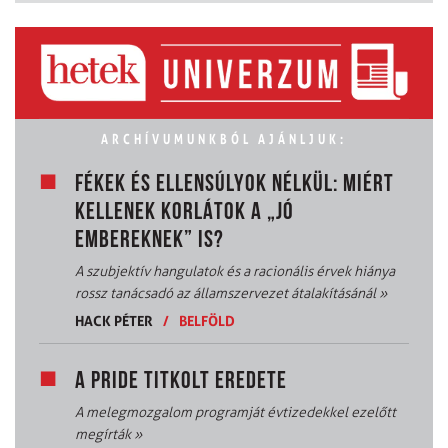
ARCHÍVUMUNKBÓL AJÁNLJUK:
FÉKEK ÉS ELLENSÚLYOK NÉLKÜL: MIÉRT
KELLENEK KORLÁTOK A „JÓ
EMBEREKNEK” IS?
A szubjektív hangulatok és a racionális érvek hiánya
rossz tanácsadó az államszervezet átalakításánál
»
HACK PÉTER
/
BELFÖLD
A PRIDE TITKOLT EREDETE
A melegmozgalom programját évtizedekkel ezelőtt
megírták
»