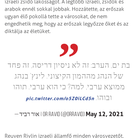
izraeli zsidó lakosságot. A legtöbb izraeli, zsidók és
arabok ennél sokkal jobbak. Hozzátette, az erőszak
ugyan élő pokollá tette a városokat, de nem
engedhetik meg, hogy az erőszak legyőzze őket és az
diktálja az életüket.
בת ים, הערב: זה לא ניסיון דריסה, זה פחד
של הנהג מההמון הקיצוני. לינץ' בנהג
ממוצא ערבי, למה? כי הוא ערבי. תוהו
ובוהו.
pic.twitter.com/o5Z0iLCd5n
May 12, 2021
— אור רביד | Or Ravid (@OrRavid)
Reuven Rivlin izraeli államfő minden városvezetőt,