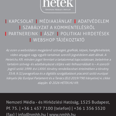
KAPCSOLAT
MÉDIAAJÁNLAT
ADATVÉDELEM
SZABÁLYZAT A KOMMENTELÉSRŐL
PARTNEREINK
ÁSZF
POLITIKAI HIRDETÉSEK
WEBSHOP TÁJÉKOZTATÓ
Az ezen a weboldalon megjelenő szövegek, grafikák, képek, hangfelvételek,
video anyagok vagy egyéb tartalmak szerzői jogvédelem alatt állnak. A
Hetek.hu Kft. minden jogot fenntart a tartalommal kapcsolatosan, beleértve a
tartalom szöveg- és adatbányászat céljára való felhasználását is – A szerzői
jogról szóló 1999. évi LXXVI. törvény rendelkezései értelmében a törvény
35/A. § (1) paragrafusa és a digitális szolgáltatások piacairól szóló európai
irányelv (Az Európai Parlament és a Tanács (EU) 2019/790 Irányelve) 4. cikke
alapján. © 2026 HETEK.HU Kft.
Nemzeti Média - és Hírközlési Hatóság, 1525 Budapest,
Pf. 75. | +36 1 457 7100 (telefon) | +36 1 356 5520
(fax) |
info@nmhh.hu
| www.nmhh.hu