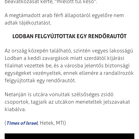
beavatkozását kérte, "mielőtt túl késő".
A megtámadott arab férfi állapotáról egyelőre nem
adtak tájékoztatást.
LODBAN FELGYÚJTOTTAK EGY RENDŐRAUTÓT
Az ország közepén található, szintén vegyes lakosságú
Lodban a keddi zavargások miatt szerdától kijárási
tilalmat vezettek be, és a városba jelentős biztonsági
egységeket vezényeltek, ennek ellenére a randalírozók
felgyújtottak egy rendőrautót.
Netanján is utcára vonultak szélsőséges zsidó
csoportok, tagjaik az utcákon meneteltek jelszavakat
kiabálva.
(
, Hetek, MTI)
Times of Israel