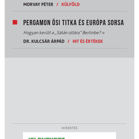
MORVAY PÉTER
/
KÜLFÖLD
PERGAMON ŐSI TITKA ÉS EURÓPA SORSA
Hogyan került a „Sátán oltára” Berlinbe?
»
DR. KULCSÁR ÁRPÁD
/
HIT ÉS ÉRTÉKEK
HIRDETÉS