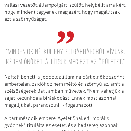
vallási vezetőt, állampolgárt, szülőt, helybélit arra kért,
hogy mindent tegyenek meg azért, hogy megállítsák
ezt a szörnyűséget.
"Minden ok nélkül egy polgárháborút vívunk.
Kérem önöket, állítsuk meg ezt az őrületet."
Naftali Benett, a jobboldali Jamina párt elnöke szerint
embertelen, zsidóhoz nem méltó és szörnyű az, amit a
szélsőségesek Bat Jamban műveltek. "Nem vehetjük a
saját kezünkbe a bíráskodást. Ennek most azonnal
megálljt kell parancsolni" - fogalmazott.
A párt második embere, Ayelet Shaked "morális
győdnek" titulálta az esetet, és a hadsereg azonnali