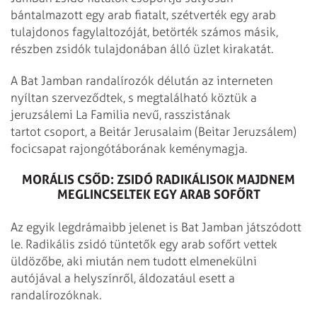
bántalmazott egy arab fiatalt, szétverték egy arab
tulajdonos fagylaltozóját, betörték számos másik,
részben zsidók tulajdonában álló üzlet kirakatát.
A Bat Jamban randalírozók délután az interneten
nyíltan szerveződtek, s megtalálható köztük a
jeruzsálemi La Familia nevű, rasszistának
tartot csoport, a Beitár Jerusalaim (Beitar Jeruzsálem)
focicsapat rajongótáborának keménymagja.
MORÁLIS CSŐD: ZSIDÓ RADIKÁLISOK MAJDNEM
MEGLINCSELTEK EGY ARAB SOFŐRT
Az egyik legdrámaibb jelenet is Bat Jamban játszódott
le. Radikális zsidó tüntetők egy arab sofőrt vettek
üldözőbe, aki miután nem tudott elmenekülni
autójával a helyszínről, áldozatául esett a
randalírozóknak.