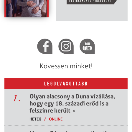
Kövessen minket!
LEGOLVASOTTABB
1.
Olyan alacsony a Duna vízállása,
hogy egy 18. századi erőd is a
felszínre került
»
HETEK
/
ONLINE