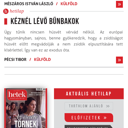
MÉSZÁROS ISTVÁN LÁSZLÓ
/
KÜLFÖLD
hetilap
Kéznél lévő bűnbakok
Úgy tűnik nincsen húsvét vérvád nélkül. Az európai
hagyományban, sajnos, benne gyökeredzik, hogy a zsidóságot
húsvét előtt megvádolják a nem zsidók elpusztítására tett
kísérlettel. Így van ez az exodus óta.
PÉCSI TIBOR
/
KÜLFÖLD
Aktuális hetilap