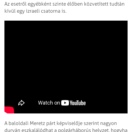
Az esetről egyébként szinte élőben közvetített tudtán
kívül egy izraeli csatorna is.
A baloldali Meretz párt képviselője szerint nagyon
durván eszkalálódhat a polgárháborús helyzet, hogyha