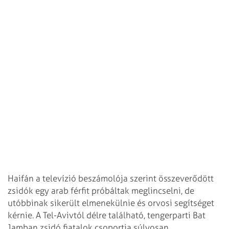
Haifán a televízió beszámolója szerint összeverődött
zsidók egy arab férfit próbáltak meglincselni, de
utóbbinak sikerült elmenekülnie és orvosi segítséget
kérnie. A Tel-Avivtól délre található, tengerparti Bat
Jamban zsidó fiatalok csoportja súlyosan