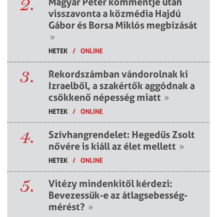
2.
Magyar Péter kommentje után
visszavonta a közmédia Hajdú
Gábor és Borsa Miklós megbízását
»
HETEK
/
ONLINE
3.
Rekordszámban vándorolnak ki
Izraelből, a szakértők aggódnak a
csökkenő népesség miatt
»
HETEK
/
ONLINE
4.
Szívhangrendelet: Hegedűs Zsolt
nővére is kiáll az élet mellett
»
HETEK
/
ONLINE
5.
Vitézy mindenkitől kérdezi:
Bevezessük-e az átlagsebesség-
mérést?
»