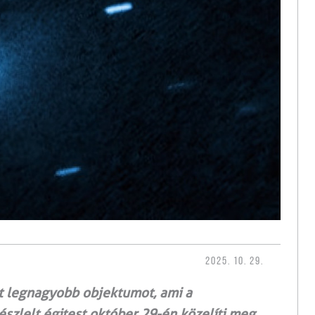
2025. 10. 29.
tt legnagyobb objektumot, ami a
észlelt égitest október 29-én közelíti meg