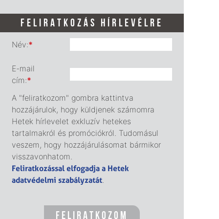
FELIRATKOZÁS HÍRLEVÉLRE
Név:
*
E-mail
cím:
*
A "feliratkozom" gombra kattintva
hozzájárulok, hogy küldjenek számomra
Hetek hírlevelet exkluzív hetekes
tartalmakról és promóciókról. Tudomásul
veszem, hogy hozzájárulásomat bármikor
visszavonhatom.
Feliratkozással elfogadja a Hetek
adatvédelmi szabályzatát
.