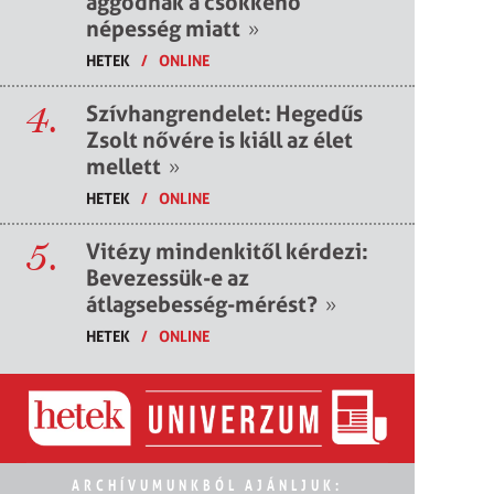
aggódnak a csökkenő
népesség miatt
»
HETEK
/
ONLINE
4.
Szívhangrendelet: Hegedűs
Zsolt nővére is kiáll az élet
mellett
»
HETEK
/
ONLINE
5.
Vitézy mindenkitől kérdezi:
Bevezessük-e az
átlagsebesség-mérést?
»
HETEK
/
ONLINE
ARCHÍVUMUNKBÓL AJÁNLJUK: