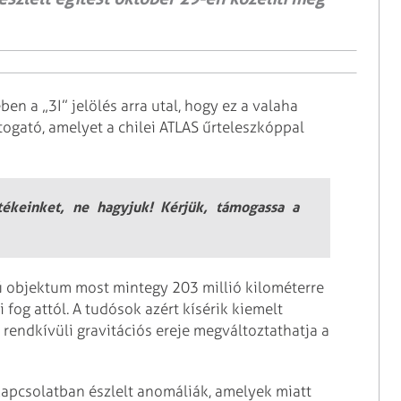
n a „3I” jelölés arra utal, hogy ez a valaha
látogató, amelyet a chilei ATLAS űrteleszkóppal
rtékeinket, ne hagyjuk! Kérjük, támogassa a
zú objektum most mintegy 203 millió kilométerre
 fog attól. A tudósok azért kísérik kiemelt
 rendkívüli gravitációs ereje megváltoztathatja a
 kapcsolatban észlelt anomáliák, amelyek miatt