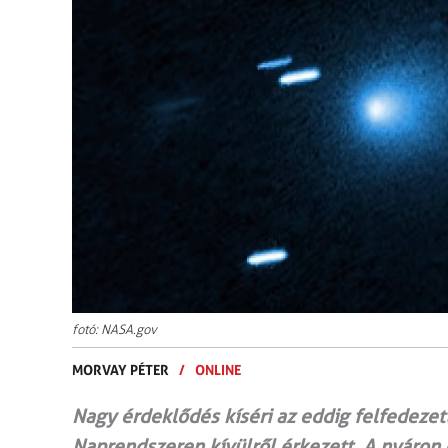
fotó: NASA.gov
MORVAY PÉTER
/
ONLINE
Nagy érdeklődés kíséri az eddig felfedeze
Naprendszeren kívülről érkezett. A nyáron 