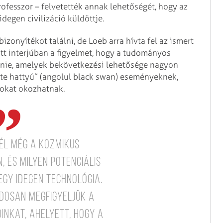
rofesszor – felvetették annak lehetőségét, hogy az
degen civilizáció küldöttje.
zonyítékot találni, de Loeb arra hívta fel az ismert
t interjúban a figyelmet, hogy a tudományos
lnie, amelyek bekövetkezési lehetősége nagyon
kete hattyú” (angolul black swan) eseményeknek,
okat okozhatnak.
 él még a kozmikus
 és milyen potenciális
egy idegen technológia.
ndosan megfigyeljük a
inkat, ahelyett, hogy a