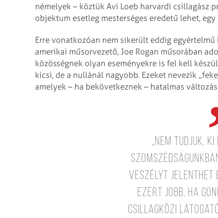
némelyek – köztük Avi Loeb harvardi csillagász p
objektum esetleg mesterséges eredetű lehet, egy i
Erre vonatkozóan nem sikerült eddig egyértelmű bi
amerikai műsorvezető, Joe Rogan műsorában adot
közösségnek olyan eseményekre is fel kell készü
kicsi, de a nullánál nagyobb. Ezeket nevezik „fe
amelyek – ha bekövetkeznek – hatalmas változás
„Nem tudjuk, ki
szomszédságunkban,
veszélyt jelenthet 
Ezért jobb, ha go
csillagközi látogató