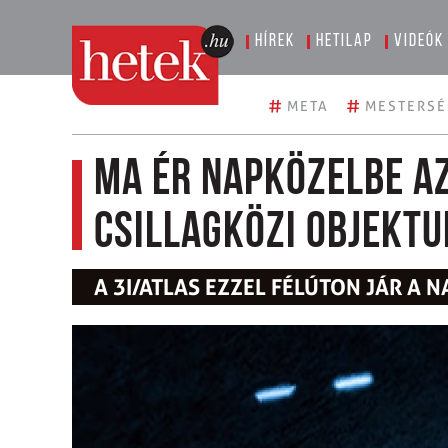
Hírek
Hetilap
Videók
#
#
META
MESTERSÉ
Ma ér napközelbe az
csillagközi objekt
A 3I/ATLAS EZZEL FÉLÚTON JÁR A