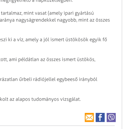
 tartalmaz, mint vasat (amely ipari gyártású
d aránya nagyságrendekkel nagyobb, mint az összes
i ki a víz, amely a jól ismert üstökösök egyik fő
ott, ami példátlan az összes ismert üstökös,
ázatlan űrbeli rádiójellel egybeeső irányból
kolt az alapos tudományos vizsgálat.