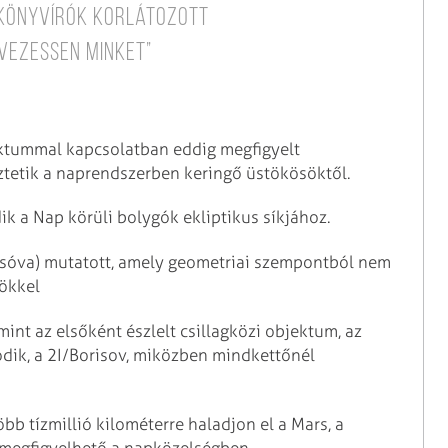
könyvírók korlátozott
vezessen minket”
ektummal kapcsolatban eddig megfigyelt
tetik a naprendszerben keringő üstökösöktől.
k a Nap körüli bolygók ekliptikus síkjához.
i-csóva) mutatott, amely geometriai szempontból nem
sökkel
int az elsőként észlelt csillagközi objektum, az
dik, a 2I/Borisov, miközben mindkettőnél
öbb tízmillió kilométerre haladjon el a Mars, a
z megfigyelhető a napközelségben.