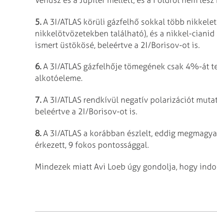
5.
A 3I/ATLAS körüli gázfelhő sokkal több nikkelet
nikkelötvözetekben található), és a nikkel-ciani
ismert üstökösé, beleértve a 2I/Borisov-ot is.
6.
A 3I/ATLAS gázfelhője tömegének csak 4%-át tesz
alkotóeleme.
7.
A 3I/ATLAS rendkívül negatív polarizációt mutat
beleértve a 2I/Borisov-ot is.
8.
A 3I/ATLAS a korábban észlelt, eddig megmagyar
érkezett, 9 fokos pontossággal.
Mindezek miatt Avi Loeb úgy gondolja, hogy indo