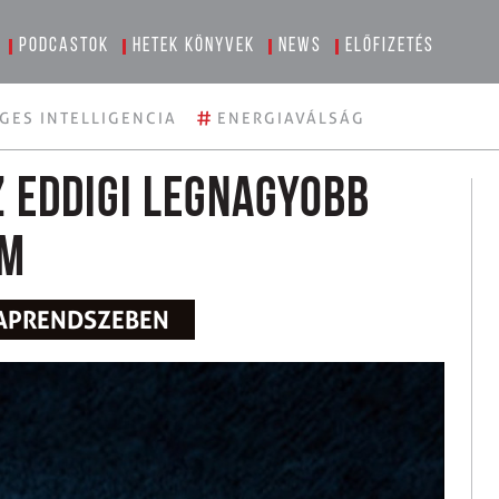
Podcastok
Hetek könyvek
News
Előfizetés
#
GES INTELLIGENCIA
ENERGIAVÁLSÁG
 eddigi legnagyobb
um
 NAPRENDSZEBEN