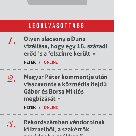
LEGOLVASOTTABB
1.
Olyan alacsony a Duna
vízállása, hogy egy 18. századi
erőd is a felszínre került
»
HETEK
/
ONLINE
2.
Magyar Péter kommentje után
visszavonta a közmédia Hajdú
Gábor és Borsa Miklós
megbízását
»
HETEK
/
ONLINE
3.
Rekordszámban vándorolnak
ki Izraelből, a szakértők