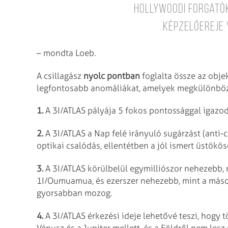
hollywoodi forgató
képzelőereje 
– mondta Loeb.
A csillagász
nyolc pontban
foglalta össze az obj
legfontosabb anomáliákat, amelyek megkülönböz
1.
A 3I/ATLAS pályája 5 fokos pontossággal igazodi
2.
A 3I/ATLAS a Nap felé irányuló sugárzást (ant
optikai csalódás, ellentétben a jól ismert üstökö
3.
A 3I/ATLAS körülbelül egymilliószor nehezebb, m
1I/Oumuamua, és ezerszer nehezebb, mint a máso
gyorsabban mozog.
4.
A 3I/ATLAS érkezési ideje lehetővé teszi, hogy t
Vénusz és a Jupiter mellett, és a Földről nem les