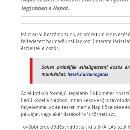
legjobban a Napot.
Mint arról beszámoltunk, az objektum elnevezésébe
felfedezett harmadik csillagközi (interstelláris) 
észleltek először.
Sokan próbálják elhallgattatni közös é
munkánkat:
hetek.hu/tamogatas
Az elliptikus formájú, legalább 5 kilométer hoss
kerül közel a Naphoz, innen kezdve újra távolodni
figyelemmel az égitestet, mert a Nap közelsége és
pályáját, vagy akár darabokra is törheti azt.
További érdeklődést váltottak ki a 3I/ATLAS-szal