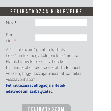
FELIRATKOZÁS HÍRLEVÉLRE
Név:
*
E-mail
cím:
*
A "feliratkozom" gombra kattintva
hozzájárulok, hogy küldjenek számomra
Hetek hírlevelet exkluzív hetekes
tartalmakról és promóciókról. Tudomásul
veszem, hogy hozzájárulásomat bármikor
visszavonhatom.
Feliratkozással elfogadja a Hetek
adatvédelmi szabályzatát
.