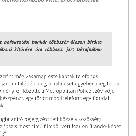
z befektetési bankár többször élesen bírálta
áború kitörése óta többször járt Ukrajnában
zerint még vasárnap este kaptak telefonos
i járdán találták meg, a haláleset ügyében még tart a
ényre - közölte a Metropolitan Police szóvivője.
észpénzt, egy törött mobiltelefont, egy floridai
k.
yugtalanító bejegyzést tett közzé a közösségi
alipszis most című filmből vett Marlon Brando-képet
ég".