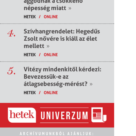
aggódnak a csökkenő
népesség miatt
»
HETEK
/
ONLINE
4.
Szívhangrendelet: Hegedűs
Zsolt nővére is kiáll az élet
mellett
»
HETEK
/
ONLINE
5.
Vitézy mindenkitől kérdezi:
Bevezessük-e az
átlagsebesség-mérést?
»
HETEK
/
ONLINE
ARCHÍVUMUNKBÓL AJÁNLJUK: