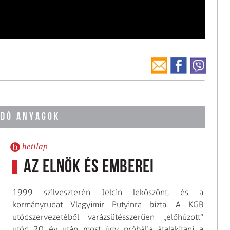
DÓ ANYAGOK
hetilap
Az elnök és emberei
1999 szilveszterén Jelcin leköszönt, és a
kormányrudat Vlagyimir Putyinra bízta. A KGB
utódszervezetéből varázs­ütésszerűen „előhúzott”
utód 20 év után most úgy próbálja átalakítani a