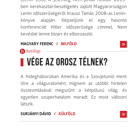
ben kerekasztal-beszélgetés zajlott Magyarországon
Lenin időszerűségéről Krausz Tamás 2008-as Lenin-
könyve alapján. Képzeljünk el egy hasonló
konferenciát Hitler időszerűsége címmel. Nem
kevésbé lenne bizarr és elborzasztó.
MAGYARY FERENC
/
BELFÖLD
hetilap
Vége az orosz télnek?
A hidegháborúban Amerika és a Szovjetunió ment
ölre a világuralomért, mígnem az utóbbi hirtelen
összeomlásával megszűnt a kétpólusú világ, és
egyetlen szuperhatalom maradt. Ez most változni
látszik.
SURJÁNYI DÁVID
/
KÜLFÖLD