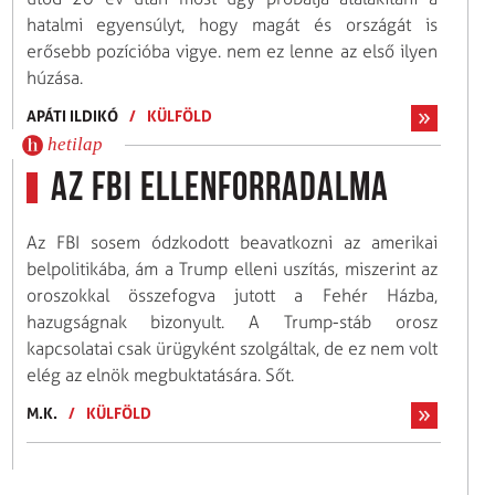
hatalmi egyensúlyt, hogy magát és országát is
erősebb pozícióba vigye. nem ez lenne az első ilyen
húzása.
APÁTI ILDIKÓ
/
KÜLFÖLD
hetilap
Az FBI ellenforradalma
Az FBI sosem ódzkodott beavatkozni az amerikai
belpolitikába, ám a Trump elleni uszítás, miszerint az
oroszokkal összefogva jutott a Fehér Házba,
hazugságnak bizonyult. A Trump-stáb orosz
kapcsolatai csak ürügyként szolgáltak, de ez nem volt
elég az elnök megbuktatására. Sőt.
M.K.
/
KÜLFÖLD