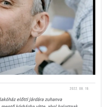
2022. 08. 19.
akóház előtti járdára zuhanva
 mentő kórházba vitte, ahol halottnak