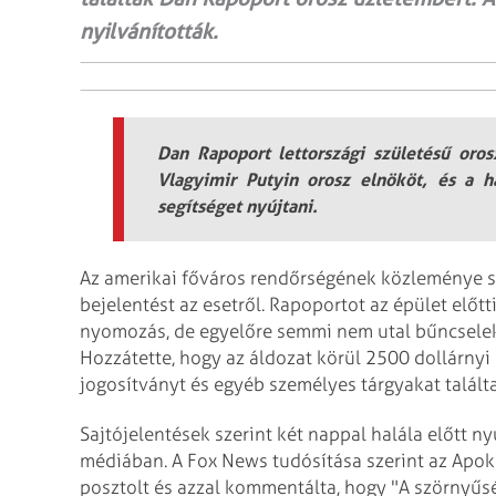
nyilvánították.
Dan Rapoport lettországi születésű oros
Vlagyimir Putyin orosz elnököt, és a h
segítséget nyújtani.
Az amerikai főváros rendőrségének közleménye s
bejelentést az esetről. Rapoportot az épület előtt
nyomozás, de egyelőre semmi nem utal bűncselekm
Hozzátette, hogy az áldozat körül 2500 dollárnyi k
jogosítványt és egyéb személyes tárgyakat találta
Sajtójelentések szerint két nappal halála előtt n
médiában. A Fox News tudósítása szerint az Apok
posztolt és azzal kommentálta, hogy "A szörnyűs