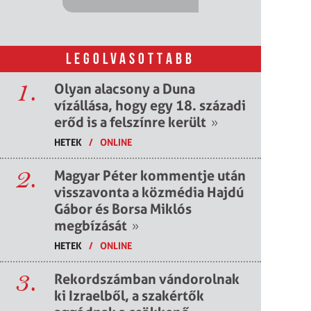
LEGOLVASOTTABB
1.
Olyan alacsony a Duna
vízállása, hogy egy 18. századi
erőd is a felszínre került
»
HETEK
/
ONLINE
2.
Magyar Péter kommentje után
visszavonta a közmédia Hajdú
Gábor és Borsa Miklós
megbízását
»
HETEK
/
ONLINE
3.
Rekordszámban vándorolnak
ki Izraelből, a szakértők