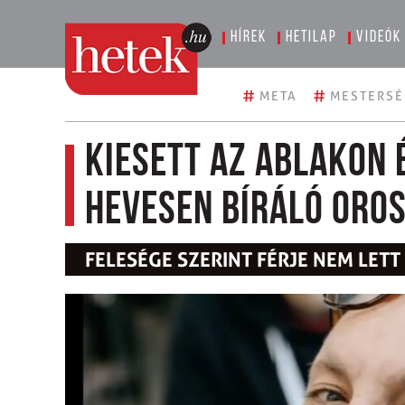
Hírek
Hetilap
Videók
#
#
META
MESTERSÉ
Kiesett az ablakon 
hevesen bíráló oros
FELESÉGE SZERINT FÉRJE NEM LET