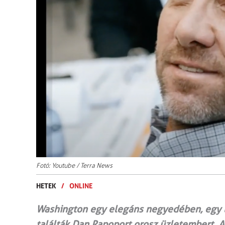
Fotó: Youtube / Terra News
HETEK
/
ONLINE
Washington egy elegáns negyedében, egy l
találták Dan Rapoport orosz üzletembert. A