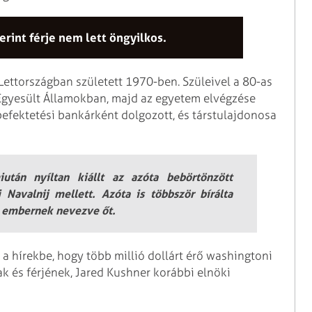
rint férje nem lett öngyilkos.
ettországban született 1970-ben. Szüleivel a 80-as
 Egyesült Államokban, majd az egyetem elvégzése
efektetési bankárként dolgozott, és társtulajdonosa
után nyíltan kiállt az azóta bebörtönzött
j Navalnij mellett. Azóta is többször bírálta
es embernek nevezve őt.
a hírekbe, hogy több millió dollárt érő washingtoni
 és férjének, Jared Kushner korábbi elnöki