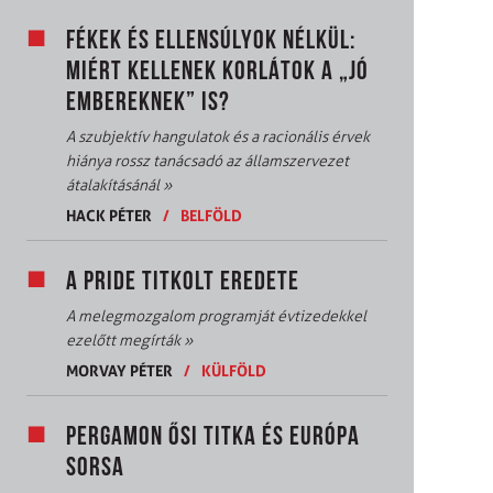
FÉKEK ÉS ELLENSÚLYOK NÉLKÜL:
MIÉRT KELLENEK KORLÁTOK A „JÓ
EMBEREKNEK” IS?
A szubjektív hangulatok és a racionális érvek
hiánya rossz tanácsadó az államszervezet
átalakításánál
»
HACK PÉTER
/
BELFÖLD
A PRIDE TITKOLT EREDETE
A melegmozgalom programját évtizedekkel
ezelőtt megírták
»
MORVAY PÉTER
/
KÜLFÖLD
PERGAMON ŐSI TITKA ÉS EURÓPA
SORSA