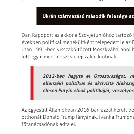
Ukrán származású második felesége sze
Dan Rapoport az akkor a Szovjetunióhoz tartozó L
években politikai menekültként telepedett le az
után 1991-ben visszaköltözött Moszkvába, ahol b
lett egy ismert moszkvai éjszakai klubnak.
2012-ben hagyta el Oroszországot, mi
ellenzéki politikus és aktivista Aleksze
élesen Putyin elnök politikáját, veszély
Az Egyesült Államokban 2016-ban azzal került be 
otthonát Donald Trump lányának, Ivanka Trumpnak
főtanácsadónak adta el.