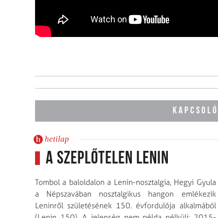
KAPCSOLÓ
hetilap
A szeplőtelen Lenin
Tombol a baloldalon a Lenin-nosztalgia, Hegyi Gyula
a Népszavában nosztalgikus hangon emlékezik
Leninről születésének 150. évfordulója alkalmából
(Lenin 150). A jelenség nem példa nélküli: 2015-