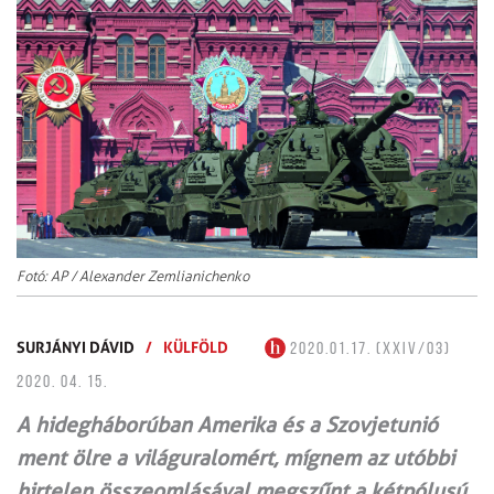
Fotó: AP / Alexander Zemlianichenko
SURJÁNYI DÁVID
/
KÜLFÖLD
2020.01.17. (XXIV/03)
2020. 04. 15.
A hidegháborúban Amerika és a Szovjetunió
ment ölre a világuralomért, mígnem az utóbbi
hirtelen összeomlásával megszűnt a kétpólusú