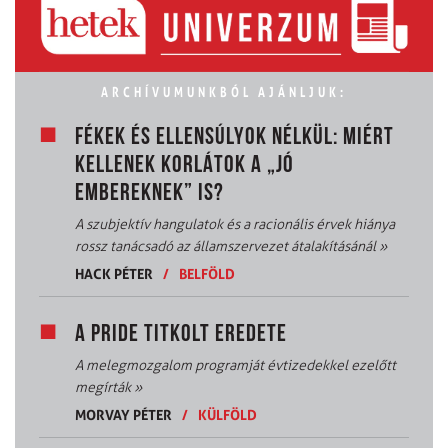
ARCHÍVUMUNKBÓL AJÁNLJUK:
FÉKEK ÉS ELLENSÚLYOK NÉLKÜL: MIÉRT
KELLENEK KORLÁTOK A „JÓ
EMBEREKNEK” IS?
A szubjektív hangulatok és a racionális érvek hiánya
rossz tanácsadó az államszervezet átalakításánál
»
HACK PÉTER
/
BELFÖLD
A PRIDE TITKOLT EREDETE
A melegmozgalom programját évtizedekkel ezelőtt
megírták
»
MORVAY PÉTER
/
KÜLFÖLD