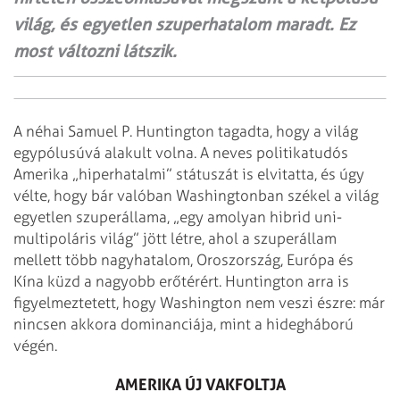
világ, és egyetlen szuperhatalom maradt. Ez
most változni látszik.
A néhai Samuel P. Huntington tagadta, hogy a világ
egypólusúvá alakult volna.
A neves politikatudós
Amerika „hiperhatalmi” státuszát is elvitatta, és úgy
vélte, hogy bár valóban Washingtonban székel a világ
egyetlen szuperállama, „egy amolyan hibrid uni-
multipoláris világ” jött létre, ahol a szuperállam
mellett több nagyhatalom, Oroszország, Európa és
Kína küzd a nagyobb erőtérért. Huntington arra is
figyelmeztetett, hogy Washington nem veszi észre: már
nincsen akkora dominanciája, mint a hidegháború
végén.
AMERIKA ÚJ VAKFOLTJA