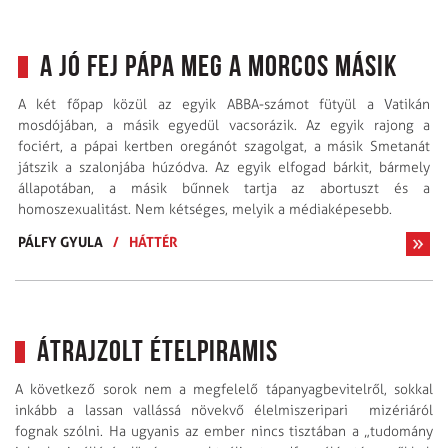
A jó fej pápa meg a morcos másik
A két főpap közül az egyik ABBA-számot fütyül a Vatikán
mosdójában, a másik egyedül vacsorázik. Az egyik rajong a
fociért, a pápai kertben oregánót szagolgat, a másik Smetanát
játszik a szalonjába húzódva. Az egyik elfogad bárkit, bármely
állapotában, a másik bűnnek tartja az abortuszt és a
homoszexualitást. Nem kétséges, melyik a médiaképesebb.
PÁLFY GYULA
/
HÁTTÉR
Átrajzolt ételpiramis
A következő sorok nem a megfelelő tápanyagbevitelről, sokkal
inkább a lassan vallássá növekvő élelmiszeripari mizériáról
fognak szólni. Ha ugyanis az ember nincs tisztában a „tudomány