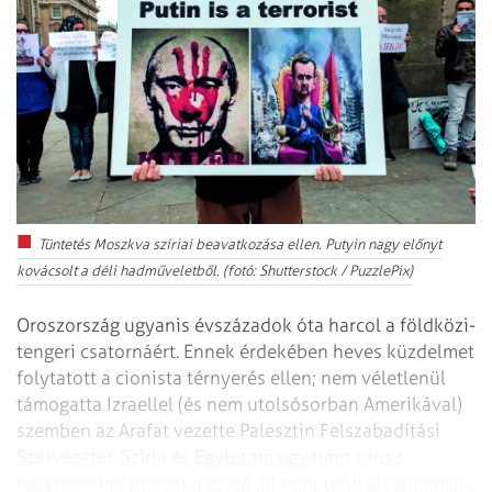
Tüntetés Moszkva szíriai beavatkozása ellen. Putyin nagy előnyt
kovácsolt a déli hadműveletből. (fotó: Shutterstock / PuzzlePix)
Oroszország ugyanis évszázadok óta harcol a földközi-
tengeri csatornáért. Ennek érdekében heves küzdelmet
folytatott a cionista térnyerés ellen; nem véletlenül
támogatta Izraellel (és nem utolsósorban Amerikával)
szemben az Arafat vezette Palesztin Felszabadítási
Szervezetet. Szíria és Egyiptom egyaránt orosz
fegyverekkel rontott a zsidó államra több alkalommal,