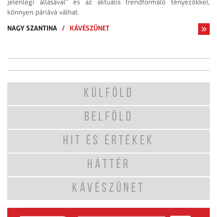
jelenlegi állásával” és az aktuális trendformáló tényezőkkel,
könnyen páriává válhat.
NAGY SZANTINA
/
KÁVÉSZÜNET
KÜLFÖLD
BELFÖLD
HIT ÉS ÉRTÉKEK
HÁTTÉR
KÁVÉSZÜNET