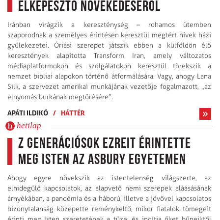
elképesztő növekedéséről
Iránban virágzik a kereszténység – rohamos ütemben
szaporodnak a személyes érintésen keresztül megtért hívek házi
gyülekezetei. Óriási szerepet játszik ebben a külföldön élő
keresztények alapította Transform Iran, amely változatos
médiaplatformokon és szolgálatokon keresztül törekszik a
nemzet bibliai alapokon történő átformálására. Vagy, ahogy Lana
Silk, a szervezet amerikai munkájának vezetője fogalmazott, „az
elnyomás burkának megtörésére”.
APÁTI ILDIKÓ
/
HÁTTÉR
hetilap
Z generációsok ezreit érintette
meg Isten az Asbury Egyetemen
Ahogy egyre növekszik az istentelenség világszerte, az
elhidegülő kapcsolatok, az alapvető nemi szerepek aláásásának
árnyékában, a pandémia és a háború, illetve a jövővel kapcsolatos
bizonytalanság közepette reménykeltő, mikor fiatalok tömegeit
érinti meg Isten szeretetének a tüze, és indítja őket bűneiktől