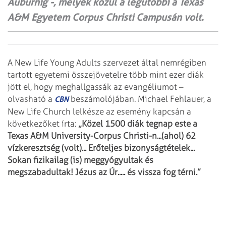
Auburnig -, melyek közül a legutóbbi a Texas
A&M Egyetem Corpus Christi Campusán volt.
A New Life Young Adults szervezet által nemrégiben
tartott egyetemi összejövetelre több mint ezer diák
jött el, hogy meghallgassák az evangéliumot –
olvasható a
beszámolójában. Michael Fehlauer, a
CBN
New Life Church lelkésze az esemény kapcsán a
következőket írta:
„Közel 1500 diák tegnap este a
Texas A&M University-Corpus Christi-n...(ahol) 62
vízkeresztség (volt)... Erőteljes bizonyságtételek...
Sokan fizikailag (is) meggyógyultak és
megszabadultak! Jézus az Úr..... és vissza fog térni.”