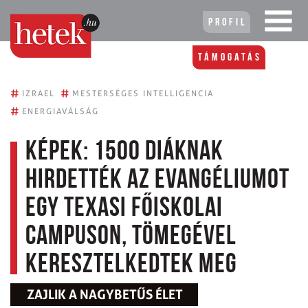
Profil
Támogatás
#
#
IZRAEL
MESTERSÉGES INTELLIGENCIA
#
ENERGIAVÁLSÁG
Képek: 1500 diáknak
hirdették az evangéliumot
egy texasi főiskolai
campuson, tömegével
keresztelkedtek meg
ZAJLIK A NAGYBETŰS ÉLET