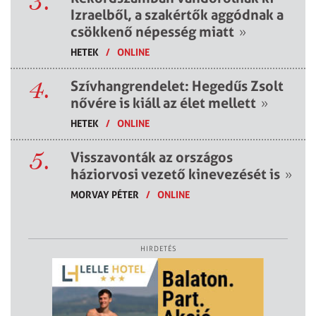
3.
Izraelből, a szakértők aggódnak a
csökkenő népesség miatt
»
HETEK
/
ONLINE
4.
Szívhangrendelet: Hegedűs Zsolt
nővére is kiáll az élet mellett
»
HETEK
/
ONLINE
5.
Visszavonták az országos
háziorvosi vezető kinevezését is
»
MORVAY PÉTER
/
ONLINE
HIRDETÉS