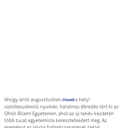
Ahogy arról augusztusban
a helyi
írtunk
sajtóbeszámoló nyomán, hatalmas ébredés tört ki az
Ohiói Állami Egyetemen, ahol az új tanév kezdetén
több tucat egyetemista keresztelkedett meg. Az
eseményt az iskola futballcsapatának tagjai