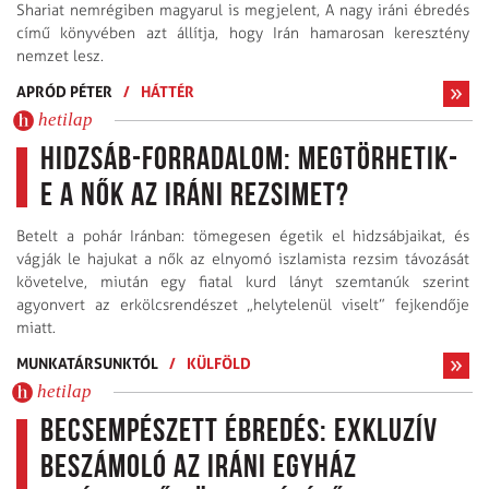
Shariat nemrégiben magyarul is megjelent, A nagy iráni ébredés
című könyvében azt állítja, hogy Irán hamarosan keresztény
nemzet lesz.
APRÓD PÉTER
/
HÁTTÉR
hetilap
Hidzsáb-forradalom: megtörhetik-
e a nők az iráni rezsimet?
Betelt a pohár Iránban: tömegesen égetik el hidzsábjaikat, és
vágják le hajukat a nők az elnyomó iszlamista rezsim távozását
követelve, miután egy fiatal kurd lányt szemtanúk szerint
agyonvert az erkölcsrendészet „helytelenül viselt” fejkendője
miatt.
MUNKATÁRSUNKTÓL
/
KÜLFÖLD
hetilap
Becsempészett ébredés: exkluzív
beszámoló az iráni egyház