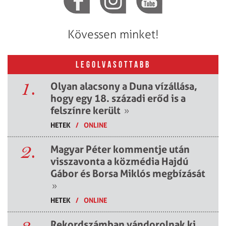
Kövessen minket!
LEGOLVASOTTABB
1.
Olyan alacsony a Duna vízállása,
hogy egy 18. századi erőd is a
felszínre került
»
HETEK
/
ONLINE
2.
Magyar Péter kommentje után
visszavonta a közmédia Hajdú
Gábor és Borsa Miklós megbízását
»
HETEK
/
ONLINE
Rekordszámban vándorolnak ki