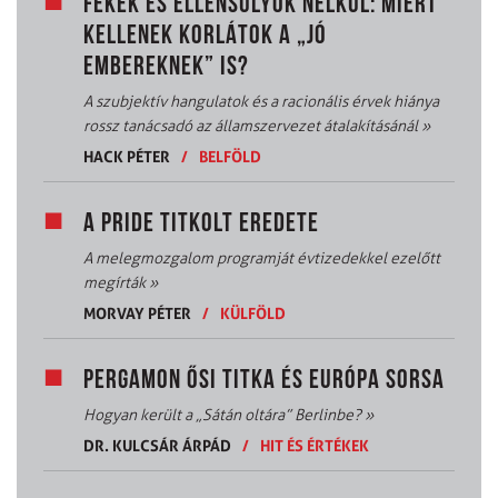
FÉKEK ÉS ELLENSÚLYOK NÉLKÜL: MIÉRT
KELLENEK KORLÁTOK A „JÓ
EMBEREKNEK” IS?
A szubjektív hangulatok és a racionális érvek hiánya
rossz tanácsadó az államszervezet átalakításánál
»
HACK PÉTER
/
BELFÖLD
A PRIDE TITKOLT EREDETE
A melegmozgalom programját évtizedekkel ezelőtt
megírták
»
MORVAY PÉTER
/
KÜLFÖLD
PERGAMON ŐSI TITKA ÉS EURÓPA SORSA
Hogyan került a „Sátán oltára” Berlinbe?
»
DR. KULCSÁR ÁRPÁD
/
HIT ÉS ÉRTÉKEK