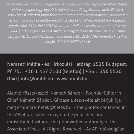
Az ezen a weboldalon megjelenő szövegek, grafikák, képek, hangfelvételek,
video anyagok vagy egyéb tartalmak szerzői jogvédelem alatt állnak. A
Hetek.hu Kft. minden jogot fenntart a tartalommal kapcsolatosan, beleértve a
tartalom szöveg- és adatbányászat céljára való felhasználását is – A szerzői
jogról szóló 1999. évi LXXVI. törvény rendelkezései értelmében a törvény
35/A. § (1) paragrafusa és a digitális szolgáltatások piacairól szóló európai
irányelv (Az Európai Parlament és a Tanács (EU) 2019/790 Irányelve) 4. cikke
alapján. © 2026 HETEK.HU Kft.
Nemzeti Média - és Hírközlési Hatóság, 1525 Budapest,
Pf. 75. | +36 1 457 7100 (telefon) | +36 1 356 5520
(fax) |
info@nmhh.hu
| www.nmhh.hu
Alapító-főszerkesztő: Németh Sándor - Founder Editor in
Chief: Németh Sándor. Kérdéseit, észrevételeit kérjük írja
meg címünkre:
hetek@hetek.hu
. - The photos contained in
the AP photo service may not be published and
redistributed without the prior written authority of the
Associated Press. All Rights Reserved. - Az AP fotószolgálat