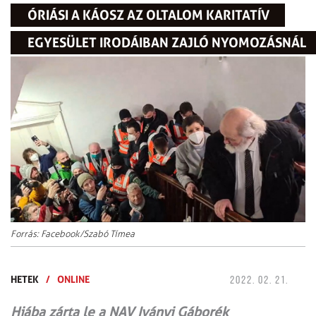
ÓRIÁSI A KÁOSZ AZ OLTALOM KARITATÍV
EGYESÜLET IRODÁIBAN ZAJLÓ NYOMOZÁSNÁL
Forrás: Facebook/Szabó Tímea
HETEK
/
ONLINE
2022. 02. 21.
Hiába zárta le a NAV Iványi Gáborék