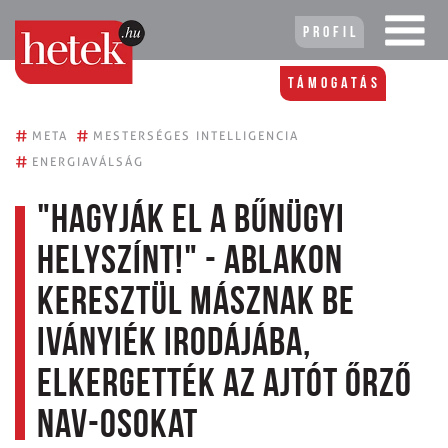
Profil
Támogatás
#
#
META
MESTERSÉGES INTELLIGENCIA
#
ENERGIAVÁLSÁG
"Hagyják el a bűnügyi
helyszínt!" - ablakon
keresztül másznak be
Iványiék irodájába,
elkergették az ajtót őrző
NAV-osokat