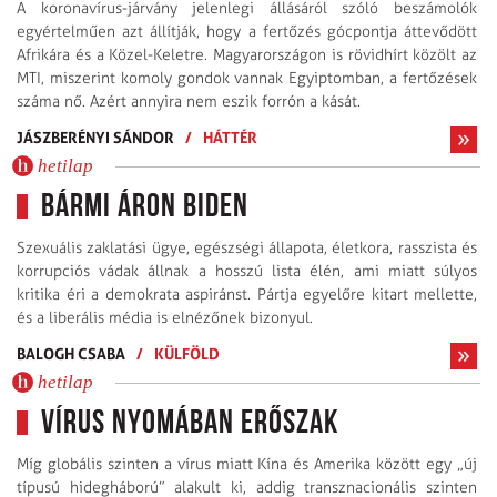
A koronavírus-járvány jelenlegi állásáról szóló beszámolók
egyértelműen azt állítják, hogy a fertőzés gócpontja áttevődött
Afrikára és a Közel-Keletre. Magyarországon is rövidhírt közölt az
MTI, miszerint komoly gondok vannak Egyiptomban, a fertőzések
száma nő. Azért annyira nem eszik forrón a kását.
JÁSZBERÉNYI SÁNDOR
/
HÁTTÉR
hetilap
Bármi áron Biden
Szexuális zaklatási ügye, egészségi állapota, életkora, rasszista és
korrupciós vádak állnak a hosszú lista élén, ami miatt súlyos
kritika éri a demokrata aspiránst. Pártja egyelőre kitart mellette,
és a liberális média is elnézőnek bizonyul.
BALOGH CSABA
/
KÜLFÖLD
hetilap
Vírus nyomában erőszak
Míg globális szinten a vírus miatt Kína és Amerika között egy „új
típusú hidegháború” alakult ki, addig transznacionális szinten