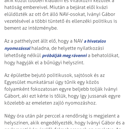
akik közül többen kiabálni és vitatkozni kezdtek a
hatóság embereivel. Miután a bejárat elől kvázi
elüldözték az ott őrt álló NAV-osokat, Iványi Gábor
vezetésével a többi tüntető és ellenzéki politikus is
bement az intézménybe.
Az a patthelyzet állt elő, hogy a NAV
a hivatalos
haladna, de helyette nyilatkozási
nyomozással
lehetőség nélkül
a behatolókat,
próbálják meg rávenni
hogy hagyják el a bűnügyi helyszínt.
Az épületbe bejutó politikusok, sajtósok és az
Egyesület munkatársai úgy tűnik egy közös
folyamként fokozatosan egyre beljebb tolják Iványi
Gábort, aki ezt kérte is tőlük, hogy így jussanak egyre
közelebb az emeleten zajló nyomozáshoz.
Négy óra után pár perccel a rendőrség is megjelent a
helyszínen, akik engedélyezték, hogy Iványi Gábor és a