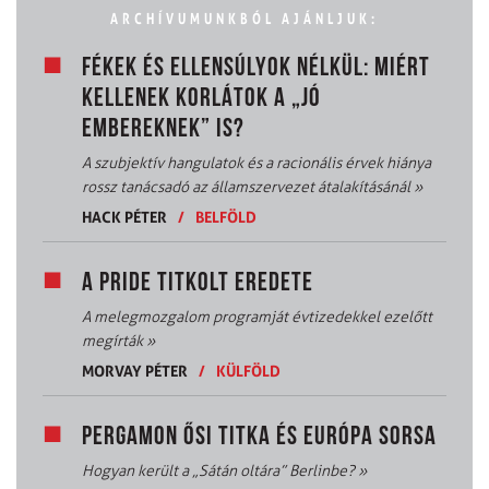
ARCHÍVUMUNKBÓL AJÁNLJUK:
FÉKEK ÉS ELLENSÚLYOK NÉLKÜL: MIÉRT
KELLENEK KORLÁTOK A „JÓ
EMBEREKNEK” IS?
A szubjektív hangulatok és a racionális érvek hiánya
rossz tanácsadó az államszervezet átalakításánál
»
HACK PÉTER
/
BELFÖLD
A PRIDE TITKOLT EREDETE
A melegmozgalom programját évtizedekkel ezelőtt
megírták
»
MORVAY PÉTER
/
KÜLFÖLD
PERGAMON ŐSI TITKA ÉS EURÓPA SORSA
Hogyan került a „Sátán oltára” Berlinbe?
»