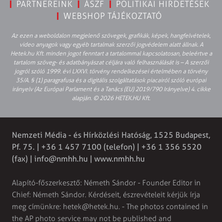
PARTNEREINK
ÁSZF
POLITIKAI HIRDETÉSEK
WEBSHOP TÁJÉKOZTATÓ
Az ezen a weboldalon megjelenő szövegek, grafikák, képek, hangfelvételek,
video anyagok vagy egyéb tartalmak szerzői jogvédelem alatt állnak. A
Hetek.hu Kft. minden jogot fenntart a tartalommal kapcsolatosan, beleértve a
tartalom szöveg- és adatbányászat céljára való felhasználását is – A szerzői
jogról szóló 1999. évi LXXVI. törvény rendelkezései értelmében a törvény
35/A. § (1) paragrafusa és a digitális szolgáltatások piacairól szóló európai
irányelv (Az Európai Parlament és a Tanács (EU) 2019/790 Irányelve) 4. cikke
alapján. © 2026 HETEK.HU Kft.
Nemzeti Média - és Hírközlési Hatóság, 1525 Budapest,
Pf. 75. | +36 1 457 7100 (telefon) | +36 1 356 5520
(fax) |
info@nmhh.hu
| www.nmhh.hu
Alapító-főszerkesztő: Németh Sándor - Founder Editor in
Chief: Németh Sándor. Kérdéseit, észrevételeit kérjük írja
meg címünkre:
hetek@hetek.hu
. - The photos contained in
the AP photo service may not be published and