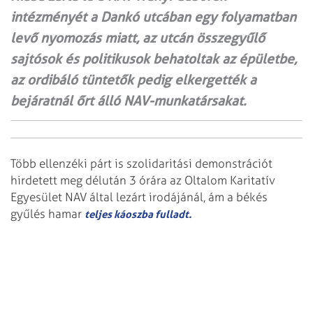
intézményét a Dankó utcában egy folyamatban
levő nyomozás miatt, az utcán összegyűlő
sajtósok és politikusok behatoltak az épületbe,
az ordibáló tüntetők pedig elkergették a
bejáratnál őrt álló NAV-munkatársakat.
Több ellenzéki párt is szolidaritási demonstrációt
hirdetett meg délután 3 órára az Oltalom Karitatív
Egyesület NAV által lezárt irodájánál, ám a békés
gyűlés hamar
teljes káoszba fulladt.