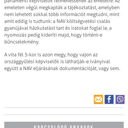
parlamenti képviselők felmehessenek az emeletre. Az
emeleten végül megkapták a tájékoztatást, amelyben
nem lehetett sokkal több információt megtudni, mint
amit eddig is tudtunk: a NAV költségvetési csalás
gyanújával házkutatást tart és iratokat foglal le, a
nyomozás pedig kideríti majd, hogy történt-e
bűncselekmény.
A vita fél 5-kor is azon megy, hogy vajon az
országgyűlési képviselők is láthatják-e Iványival
együtt a NAV eljárásának dokumentációját, vagy sem.
KAPCSOLÓDÓ ANYAGOK