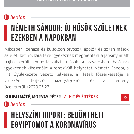
hetilap
Németh Sándor: Új hősök születnek
ezekben a napokban
Miközben idehaza és külföldön orvosok, ápolók és sokan mások
az életüket kockára téve igyekeznek megmenteni a járvány miatt
bajba került embertársaikat, mások a zavarosban halászva
igyekeznek kihasználni a rendkívüli helyzetet. Németh Sándor, a
Hit Gyülekezete vezető lelkésze, a Hetek főszerkesztője a
vírusként terjedő hazugságokról és a remény
üzenetéről. (2020.03.27.)
KULIFAI MÁTÉ,
MORVAY PÉTER
/
HIT ÉS ÉRTÉKEK
hetilap
Helyszíni riport: Bedöntheti
Egyiptomot a koronavírus