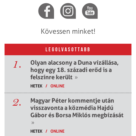
Kövessen minket!
LEGOLVASOTTABB
1.
Olyan alacsony a Duna vízállása,
hogy egy 18. századi erőd is a
felszínre került
»
HETEK
/
ONLINE
2.
Magyar Péter kommentje után
visszavonta a közmédia Hajdú
Gábor és Borsa Miklós megbízását
»
HETEK
/
ONLINE