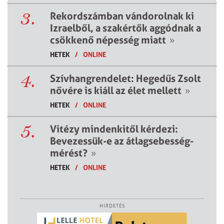
3.
Rekordszámban vándorolnak ki
Izraelből, a szakértők aggódnak a
csökkenő népesség miatt
»
HETEK
/
ONLINE
4.
Szívhangrendelet: Hegedűs Zsolt
nővére is kiáll az élet mellett
»
HETEK
/
ONLINE
5.
Vitézy mindenkitől kérdezi:
Bevezessük-e az átlagsebesség-
mérést?
»
HETEK
/
ONLINE
HIRDETÉS