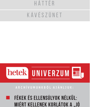
HÁTTÉR
KÁVÉSZÜNET
ARCHÍVUMUNKBÓL AJÁNLJUK:
FÉKEK ÉS ELLENSÚLYOK NÉLKÜL:
MIÉRT KELLENEK KORLÁTOK A „JÓ