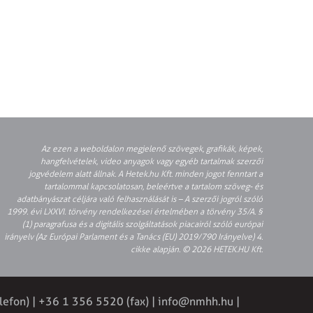
Az ezen a weboldalon megjelenő szövegek, grafikák, képek,
hangfelvételek, video anyagok vagy egyéb tartalmak szerzői
jogvédelem alatt állnak. A Hetek.hu Kft. minden jogot fenntart a
tartalommal kapcsolatosan, beleértve a tartalom szöveg- és
adatbányászat céljára való felhasználását is – A szerzői jogról szóló
1999. évi LXXVI. törvény rendelkezései értelmében a törvény 35/A. §
(1) paragrafusa és a digitális szolgáltatások piacairól szóló európai
irányelv (Az Európai Parlament és a Tanács (EU) 2019/790 Irányelve) 4.
cikke alapján. © 2026 HETEK.HU Kft.
lefon) | +36 1 356 5520 (fax) |
info@nmhh.hu
|