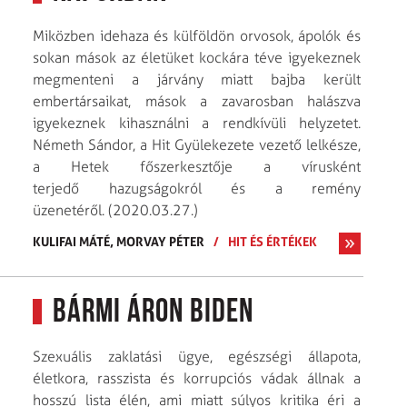
Miközben idehaza és külföldön orvosok, ápolók és
sokan mások az életüket kockára téve igyekeznek
megmenteni a járvány miatt bajba került
embertársaikat, mások a zavarosban halászva
igyekeznek kihasználni a rendkívüli helyzetet.
Németh Sándor, a Hit Gyülekezete vezető lelkésze,
a Hetek főszerkesztője a vírusként
terjedő hazugságokról és a remény
üzenetéről. (2020.03.27.)
KULIFAI MÁTÉ,
MORVAY PÉTER
/
HIT ÉS ÉRTÉKEK
Bármi áron Biden
Szexuális zaklatási ügye, egészségi állapota,
életkora, rasszista és korrupciós vádak állnak a
hosszú lista élén, ami miatt súlyos kritika éri a