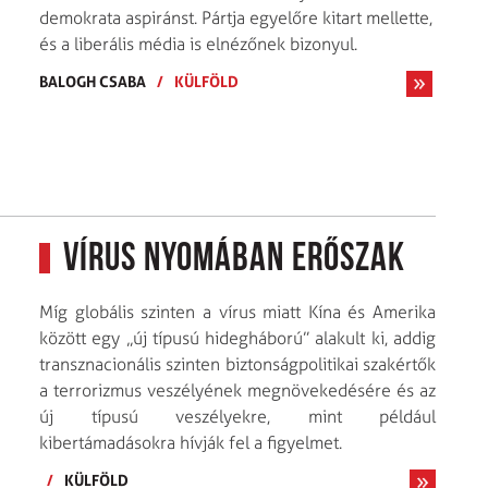
demokrata aspiránst. Pártja egyelőre kitart mellette,
és a liberális média is elnézőnek bizonyul.
BALOGH CSABA
/
KÜLFÖLD
Vírus nyomában erőszak
Míg globális szinten a vírus miatt Kína és Amerika
között egy „új típusú hidegháború” alakult ki, addig
transznacionális szinten biztonságpolitikai szakértők
a terrorizmus veszélyének megnövekedésére és az
új típusú veszélyekre, mint például
kibertámadásokra hívják fel a figyelmet.
/
KÜLFÖLD