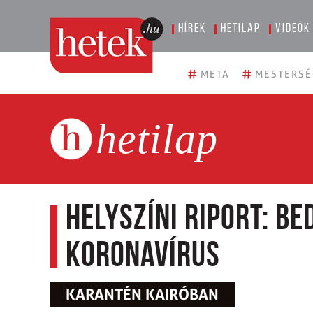
Hírek
Hetilap
Videók
#
#
META
MESTERSÉ
hetilap
Helyszíni riport: B
koronavírus
KARANTÉN KAIRÓBAN