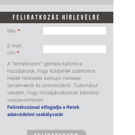
FELIRATKOZÁS HÍRLEVÉLRE
Név:
*
E-mail
cím:
*
A "feliratkozom" gombra kattintva
hozzájárulok, hogy küldjenek számomra
Hetek hírlevelet exkluzív hetekes
tartalmakról és promóciókról. Tudomásul
veszem, hogy hozzájárulásomat bármikor
visszavonhatom.
Feliratkozással elfogadja a Hetek
adatvédelmi szabályzatát
.