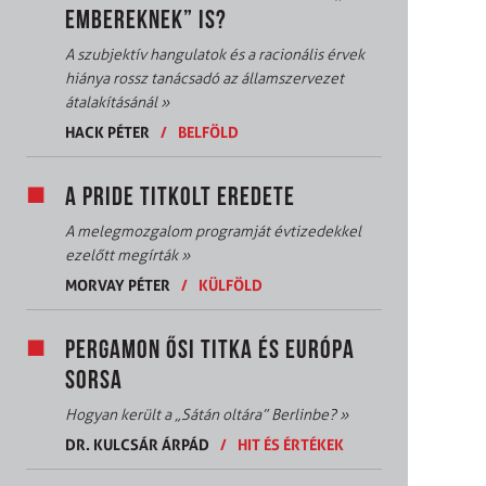
EMBEREKNEK” IS?
A szubjektív hangulatok és a racionális érvek
hiánya rossz tanácsadó az államszervezet
átalakításánál
»
HACK PÉTER
/
BELFÖLD
A PRIDE TITKOLT EREDETE
A melegmozgalom programját évtizedekkel
ezelőtt megírták
»
MORVAY PÉTER
/
KÜLFÖLD
PERGAMON ŐSI TITKA ÉS EURÓPA
SORSA
Hogyan került a „Sátán oltára” Berlinbe?
»
DR. KULCSÁR ÁRPÁD
/
HIT ÉS ÉRTÉKEK