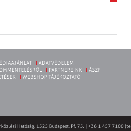
ÉDIAAJÁNLAT
ADATVÉDELEM
KOMMENTELÉSRŐL
PARTNEREINK
ÁSZF
ETÉSEK
WEBSHOP TÁJÉKOZTATÓ
rközlési Hatóság, 1525 Budapest, Pf. 75. | +36 1 457 7100 (te