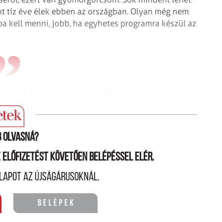
nt tíz éve élek ebben az országban. Olyan még nem
lba kell menni, jobb, ha egyhetes programra készül az
esz, ha az emberek nem mennek vissza a
rakba.
 olvasná?
ne előfizetést követően belépéssel elér.
lapot az újságárusoknál.
Belépek