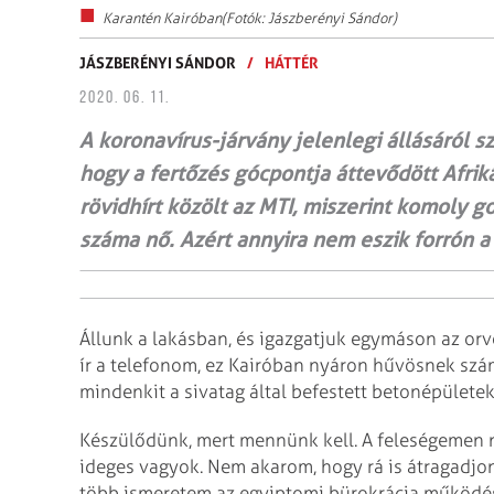
Karantén Kairóban(Fotók: Jászberényi Sándor)
JÁSZBERÉNYI SÁNDOR
/
HÁTTÉR
2020. 06. 11.
A koronavírus-járvány jelenlegi állásáról s
hogy a fertőzés gócpontja áttevődött Afrik
rövidhírt közölt az MTI, miszerint komoly 
száma nő. Azért annyira nem eszik forrón a 
Állunk a lakásban, és igazgatjuk egymáson az orv
ír a telefonom, ez Kairóban nyáron hűvösnek szá
mindenkit a sivatag által befestett betonépülete
Készülődünk, mert mennünk kell. A feleségemen 
ideges vagyok. Nem akarom, hogy rá is átragadjon
több ismeretem az egyiptomi bürokrácia működés