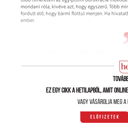
mondani róla, kivéve azt, hogy egyszerű. Több mi
fordult elő, hogy bármi flottul menjen. Ha hivata
ember.
a milliomos azt mondta, öngyilkos l
gyá
Tovább
Ez egy cikk a hetilapból, amit onli
Vagy vásárolja meg a 
Előfizetek