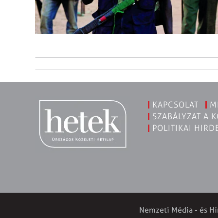
KAPCSOLAT
M
SZABÁLYZAT A 
POLITIKAI HIRD
Nemzeti Média - és Hí