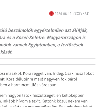
2020.06.12. (XXIV/24)
zóló beszámolók egyértelműen azt állítják,
ára és a Közel-Keletre. Magyarországon is
gondok vannak Egyiptomban, a fertőzések
kását.
osi maszkot. Kora reggel van, hideg. Csak húsz fokot
mít. Kora délutánra majd negyven fok párol
kben a harmincmilliós városban.
nem nagyon látok feszültséget, én kellőképpen
, inkább hívom a taxit. Kettőnk közül nekem van
éről, ezért van gyomorgörcsöm. Sok mindent lehet