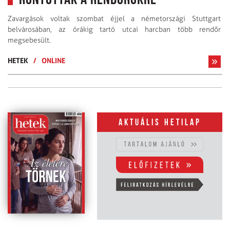
rontottak a rendőrökre
Zavargások voltak szombat éjjel a németországi Stuttgart
belvárosában, az órákig tartó utcai harcban több rendőr
megsebesült.
HETEK
/
ONLINE
Aktuális hetilap