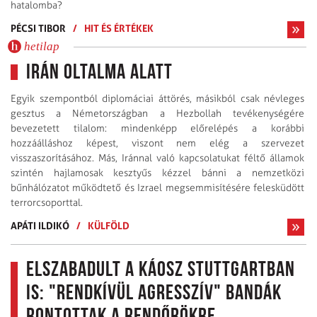
hatalomba?
PÉCSI TIBOR
/
HIT ÉS ÉRTÉKEK
hetilap
Irán oltalma alatt
Egyik szempontból diplomáciai áttörés, másikból csak névleges
gesztus a Németországban a Hezbollah tevékenységére
bevezetett tilalom: mindenképp előrelépés a korábbi
hozzáálláshoz képest, viszont nem elég a szervezet
visszaszorításához. Más, Iránnal való kapcsolatukat féltő államok
szintén hajlamosak kesztyűs kézzel bánni a nemzetközi
bűnhálózatot működtető és Izrael megsemmisítésére felesküdött
terrorcsoporttal.
APÁTI ILDIKÓ
/
KÜLFÖLD
Elszabadult a káosz Stuttgartban
is: "rendkívül agresszív" bandák