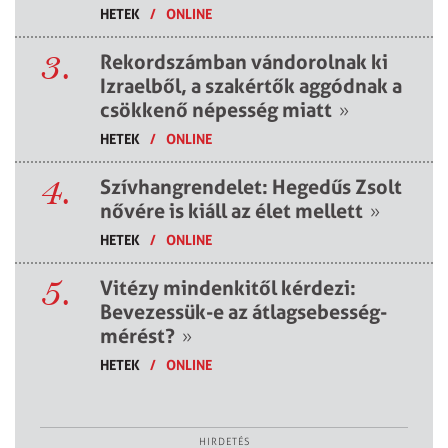
HETEK
/
ONLINE
3.
Rekordszámban vándorolnak ki
Izraelből, a szakértők aggódnak a
csökkenő népesség miatt
»
HETEK
/
ONLINE
4.
Szívhangrendelet: Hegedűs Zsolt
nővére is kiáll az élet mellett
»
HETEK
/
ONLINE
5.
Vitézy mindenkitől kérdezi:
Bevezessük-e az átlagsebesség-
mérést?
»
HETEK
/
ONLINE
HIRDETÉS