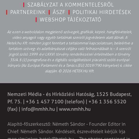
SZABÁLYZAT A KOMMENTELÉSRŐL
PARTNEREINK
ÁSZF
POLITIKAI HIRDETÉSEK
WEBSHOP TÁJÉKOZTATÓ
Az ezen a weboldalon megjelenő szövegek, grafikák, képek, hangfelvételek,
video anyagok vagy egyéb tartalmak szerzői jogvédelem alatt állnak. A
Hetek.hu Kft. minden jogot fenntart a tartalommal kapcsolatosan, beleértve a
tartalom szöveg- és adatbányászat céljára való felhasználását is – A szerzői
jogról szóló 1999. évi LXXVI. törvény rendelkezései értelmében a törvény
35/A. § (1) paragrafusa és a digitális szolgáltatások piacairól szóló európai
irányelv (Az Európai Parlament és a Tanács (EU) 2019/790 Irányelve) 4. cikke
alapján. © 2026 HETEK.HU Kft.
Nemzeti Média - és Hírközlési Hatóság, 1525 Budapest,
Pf. 75. | +36 1 457 7100 (telefon) | +36 1 356 5520
(fax) |
info@nmhh.hu
| www.nmhh.hu
Alapító-főszerkesztő: Németh Sándor - Founder Editor in
Chief: Németh Sándor. Kérdéseit, észrevételeit kérjük írja
meg címünkre:
hetek@hetek.hu
. - The photos contained in