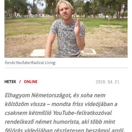
forrás:YouTube/Radical Living
HETEK
/
ONLINE
2026. 04. 21.
Elhagyom Németországot, és soha nem
költözöm vissza – mondta friss videójában a
csaknem kétmillió YouTube-feliratkozóval
rendelkező német humorista, aki több mint
félórás videójában részletesen beszámol arról,