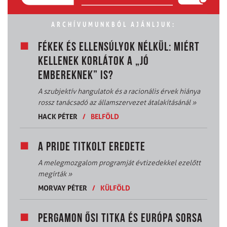
ARCHÍVUMUNKBÓL AJÁNLJUK:
FÉKEK ÉS ELLENSÚLYOK NÉLKÜL: MIÉRT
KELLENEK KORLÁTOK A „JÓ
EMBEREKNEK” IS?
A szubjektív hangulatok és a racionális érvek hiánya
rossz tanácsadó az államszervezet átalakításánál
»
HACK PÉTER
/
BELFÖLD
A PRIDE TITKOLT EREDETE
A melegmozgalom programját évtizedekkel ezelőtt
megírták
»
MORVAY PÉTER
/
KÜLFÖLD
PERGAMON ŐSI TITKA ÉS EURÓPA SORSA