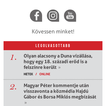
Kövessen minket!
LEGOLVASOTTABB
1.
Olyan alacsony a Duna vízállása,
hogy egy 18. századi erőd is a
felszínre került
»
HETEK
/
ONLINE
2.
Magyar Péter kommentje után
visszavonta a közmédia Hajdú
Gábor és Borsa Miklós megbízását
»