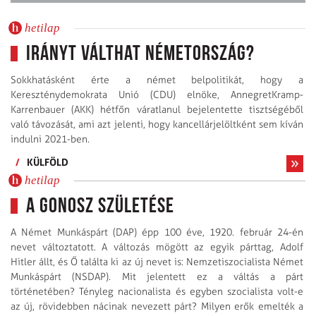
hetilap
Irányt válthat Németország?
Sokkhatásként érte a német belpolitikát, hogy a
Kereszténydemokrata Unió (CDU) elnöke, AnnegretKramp-
Karrenbauer (AKK) hétfőn váratlanul bejelentette tisztségéből
való távozását, ami azt jelenti, hogy kancellárjelöltként sem kíván
indulni 2021-ben.
/
KÜLFÖLD
hetilap
A gonosz születése
A Német Munkáspárt (DAP) épp 100 éve, 1920. február 24-én
nevet változtatott. A változás mögött az egyik párttag, Adolf
Hitler állt, és Ő találta ki az új nevet is: Nemzetiszocialista Német
Munkáspárt (NSDAP). Mit jelentett ez a váltás a párt
történetében? Tényleg nacionalista és egyben szocialista volt-e
az új, rövidebben nácinak nevezett párt? Milyen erők emelték a