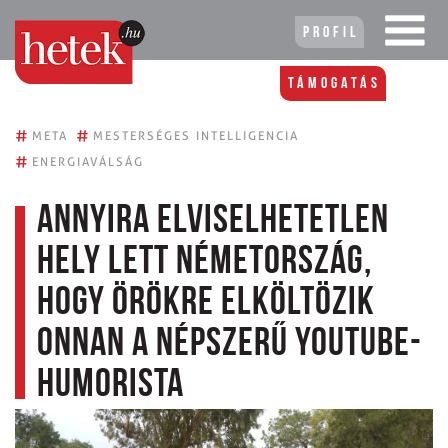
Profil
Támogatás
#
#
META
MESTERSÉGES INTELLIGENCIA
#
ENERGIAVÁLSÁG
Annyira elviselhetetlen
hely lett Németország,
hogy örökre elköltözik
onnan a népszerű YouTube-
humorista