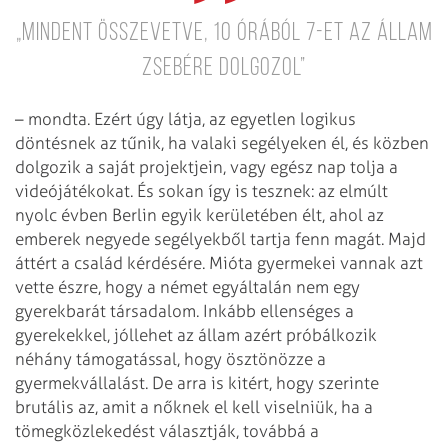
„Mindent összevetve, 10 órából 7-et az állam
zsebére dolgozol”
– mondta. Ezért úgy látja, az egyetlen logikus
döntésnek az tűnik, ha valaki segélyeken él, és közben
dolgozik a saját projektjein, vagy egész nap tolja a
videójátékokat. És sokan így is tesznek: az elmúlt
nyolc évben Berlin egyik kerületében élt, ahol az
emberek negyede segélyekből tartja fenn magát. Majd
áttért a család kérdésére. Mióta gyermekei vannak azt
vette észre, hogy a német egyáltalán nem egy
gyerekbarát társadalom. Inkább ellenséges a
gyerekekkel, jóllehet az állam azért próbálkozik
néhány támogatással, hogy ösztönözze a
gyermekvállalást. De arra is kitért, hogy szerinte
brutális az, amit a nőknek el kell viselniük, ha a
tömegközlekedést választják, továbbá a