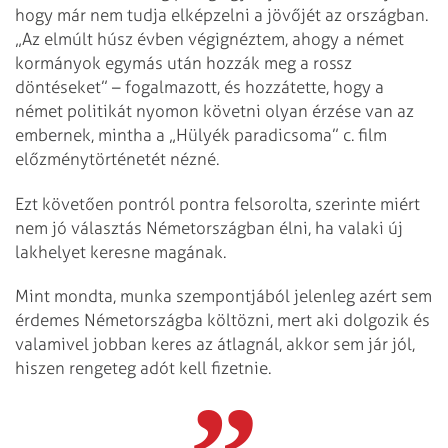
hogy már nem tudja elképzelni a jövőjét az országban.
„Az elmúlt húsz évben végignéztem, ahogy a német
kormányok egymás után hozzák meg a rossz
döntéseket” – fogalmazott, és hozzátette, hogy a
német politikát nyomon követni olyan érzése van az
embernek, mintha a „Hülyék paradicsoma” c. film
előzménytörténetét nézné.
Ezt követően pontról pontra felsorolta, szerinte miért
nem jó választás Németországban élni, ha valaki új
lakhelyet keresne magának.
Mint mondta, munka szempontjából jelenleg azért sem
érdemes Németországba költözni, mert aki dolgozik és
valamivel jobban keres az átlagnál, akkor sem jár jól,
hiszen rengeteg adót kell fizetnie.