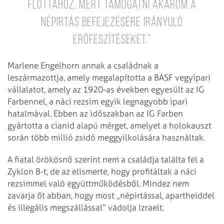
flottához, mert támogatni akarom a
népirtás befejezésére irányuló
erőfeszítéseket.”
Marlene Engelhorn annak a családnak a
leszármazottja, amely megalapította a BASF vegyipari
vállalatot, amely az 1920-as években egyesült az IG
Farbennel, a náci rezsim egyik legnagyobb ipari
hatalmával. Ebben az időszakban az IG Farben
gyártotta a cianid alapú mérget, amelyet a holokauszt
során több millió zsidó meggyilkolására használtak.
A fiatal örökösnő szerint nem a családja találta fel a
Zyklon B-t, de az elismerte, hogy profitáltak a náci
rezsimmel való együttműködésből. Mindez nem
zavarja őt abban, hogy most „népirtással, apartheiddel
és illegális megszállással” vádolja Izraelt.