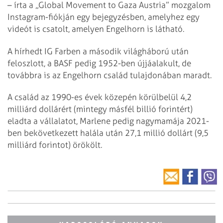
– írta a „Global Movement to Gaza Austria” mozgalom
Instagram-fiókján egy bejegyzésben, amelyhez egy
videót is csatolt, amelyen Engelhorn is látható.
A hírhedt IG Farben a második világháború után
feloszlott, a BASF pedig 1952-ben újjáalakult, de
továbbra is az Engelhorn család tulajdonában maradt.
A család az 1990-es évek közepén körülbelül 4,2
milliárd dollárért (mintegy másfél billió forintért)
eladta a vállalatot, Marlene pedig nagymamája 2021-
ben bekövetkezett halála után 27,1 millió dollárt (9,5
milliárd forintot) örökölt.