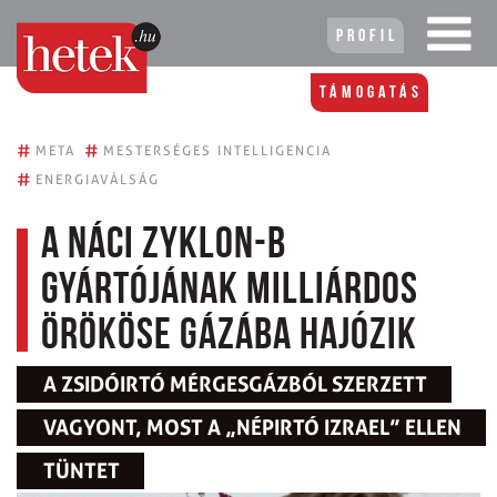
Profil
Támogatás
#
#
META
MESTERSÉGES INTELLIGENCIA
#
ENERGIAVÁLSÁG
A náci Zyklon-B
gyártójának milliárdos
örököse Gázába hajózik
A ZSIDÓIRTÓ MÉRGESGÁZBÓL SZERZETT
VAGYONT, MOST A „NÉPIRTÓ IZRAEL” ELLEN
TÜNTET