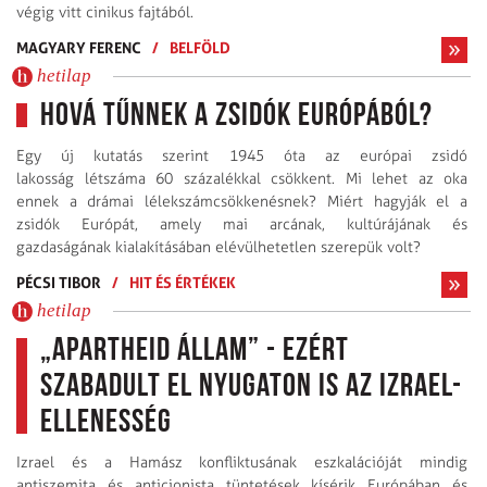
végig vitt cinikus fajtából.
MAGYARY FERENC
/
BELFÖLD
hetilap
Hová tűnnek a zsidók Európából?
Egy új kutatás szerint 1945 óta az európai zsidó
lakosság létszáma 60 százalékkal csökkent. Mi lehet az oka
ennek a drámai lélekszámcsökkenésnek? Miért hagyják el a
zsidók Európát, amely mai arcának, kultúrájának és
gazdaságának kialakításában elévülhetetlen szerepük volt?
PÉCSI TIBOR
/
HIT ÉS ÉRTÉKEK
hetilap
„Apartheid állam” - ezért
szabadult el Nyugaton is az Izrael-
ellenesség
Izrael és a Hamász konfliktusának eszkalációját mindig
antiszemita és anticionista tüntetések kísérik Európában és