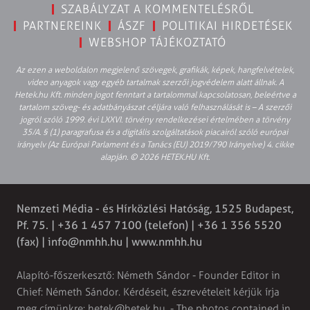
SZABÁLYZAT A KOMMENTELÉSRŐL
PARTNEREINK
ÁSZF
POLITIKAI HIRDETÉSEK
WEBSHOP TÁJÉKOZTATÓ
Az ezen a weboldalon megjelenő szövegek, grafikák, képek, hangfelvételek,
video anyagok vagy egyéb tartalmak szerzői jogvédelem alatt állnak. A
Hetek.hu Kft. minden jogot fenntart a tartalommal kapcsolatosan, beleértve a
tartalom szöveg- és adatbányászat céljára való felhasználását is – A szerzői
jogról szóló 1999. évi LXXVI. törvény rendelkezései értelmében a törvény
35/A. § (1) paragrafusa és a digitális szolgáltatások piacairól szóló európai
irányelv (Az Európai Parlament és a Tanács (EU) 2019/790 Irányelve) 4. cikke
alapján. © 2026 HETEK.HU Kft.
Nemzeti Média - és Hírközlési Hatóság, 1525 Budapest,
Pf. 75. | +36 1 457 7100 (telefon) | +36 1 356 5520
(fax) |
info@nmhh.hu
| www.nmhh.hu
Alapító-főszerkesztő: Németh Sándor - Founder Editor in
Chief: Németh Sándor. Kérdéseit, észrevételeit kérjük írja
meg címünkre:
hetek@hetek.hu
. - The photos contained in