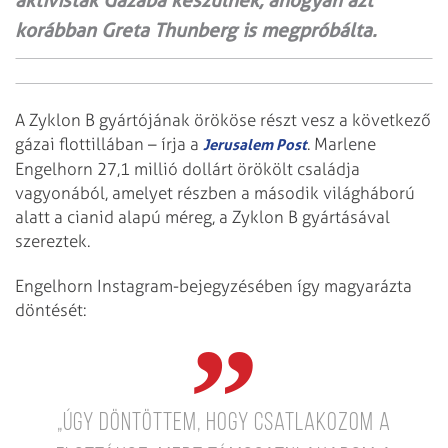
aktivisták Gázába készülnek, ahogyan azt
korábban Greta Thunberg is megpróbálta.
A Zyklon B gyártójának örököse részt vesz a következő
gázai flottillában – írja a
. Marlene
Jerusalem Post
Engelhorn 27,1 millió dollárt örökölt családja
vagyonából, amelyet részben a második világháború
alatt a cianid alapú méreg, a Zyklon B gyártásával
szereztek.
Engelhorn Instagram-bejegyzésében így magyarázta
döntését:
„Úgy döntöttem, hogy csatlakozom a