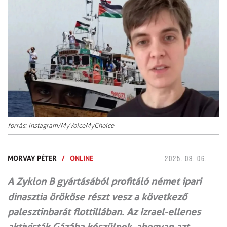
forrás: Instagram/MyVoiceMyChoice
MORVAY PÉTER
/
ONLINE
2025. 08. 06.
A Zyklon B gyártásából profitáló német ipari
dinasztia örököse részt vesz a következő
palesztinbarát flottillában. Az Izrael-ellenes