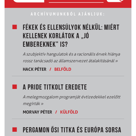
ARCHÍVUMUNKBÓL AJÁNLJUK:
FÉKEK ÉS ELLENSÚLYOK NÉLKÜL: MIÉRT
KELLENEK KORLÁTOK A „JÓ
EMBEREKNEK” IS?
A szubjektív hangulatok és a racionális érvek hiánya
rossz tanácsadó az államszervezet átalakításánál
»
HACK PÉTER
/
BELFÖLD
A PRIDE TITKOLT EREDETE
A melegmozgalom programját évtizedekkel ezelőtt
megírták
»
MORVAY PÉTER
/
KÜLFÖLD
PERGAMON ŐSI TITKA ÉS EURÓPA SORSA