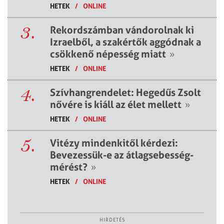
HETEK
/
ONLINE
3.
Rekordszámban vándorolnak ki
Izraelből, a szakértők aggódnak a
csökkenő népesség miatt
»
HETEK
/
ONLINE
4.
Szívhangrendelet: Hegedűs Zsolt
nővére is kiáll az élet mellett
»
HETEK
/
ONLINE
5.
Vitézy mindenkitől kérdezi:
Bevezessük-e az átlagsebesség-
mérést?
»
HETEK
/
ONLINE
HIRDETÉS