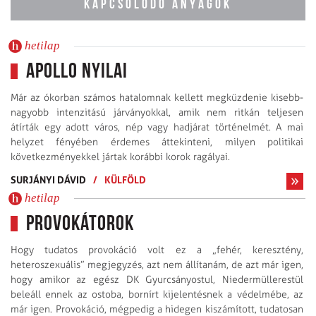
KAPCSOLÓDÓ ANYAGOK
hetilap
Apollo nyilai
Már az ókorban számos hatalomnak kellett megküzdenie kisebb-
nagyobb intenzitású járványokkal, amik nem ritkán teljesen
átírták egy adott város, nép vagy hadjárat történelmét. A mai
helyzet fényében érdemes áttekinteni, milyen politikai
következményekkel jártak korábbi korok ragályai.
SURJÁNYI DÁVID
/
KÜLFÖLD
hetilap
Provokátorok
Hogy tudatos provokáció volt ez a „fehér, keresztény,
heteroszexuális” megjegyzés, azt nem állítanám, de azt már igen,
hogy amikor az egész DK Gyurcsányostul, Niedermüllerestül
beleáll ennek az ostoba, bornírt kijelentésnek a védelmébe, az
már igen. Provokáció, mégpedig a hidegen kiszámított, tudatosan