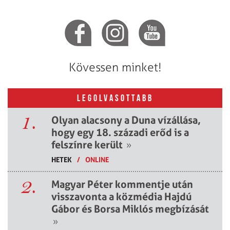
Kövessen minket!
LEGOLVASOTTABB
1.
Olyan alacsony a Duna vízállása,
hogy egy 18. századi erőd is a
felszínre került
»
HETEK
/
ONLINE
2.
Magyar Péter kommentje után
visszavonta a közmédia Hajdú
Gábor és Borsa Miklós megbízását
»