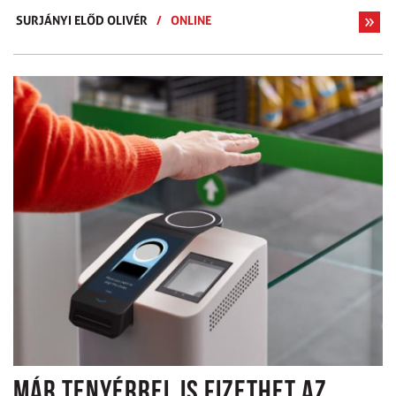
SURJÁNYI ELŐD OLIVÉR
/
ONLINE
MÁR TENYÉRREL IS FIZETHET AZ