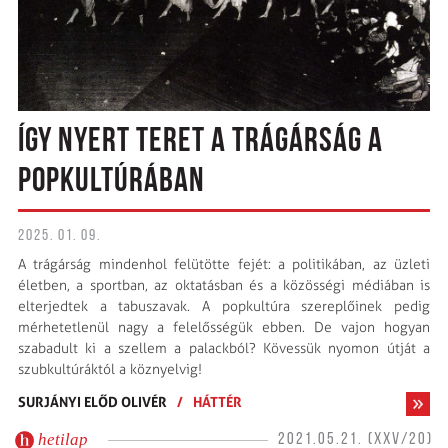
ÍGY NYERT TERET A TRÁGÁRSÁG A
POPKULTÚRÁBAN
2025. 01. 09.
A trágárság mindenhol felütötte fejét: a politikában, az üzleti
életben, a sportban, az oktatásban és a közösségi médiában is
elterjedtek a tabuszavak. A popkultúra szereplőinek pedig
mérhetetlenül nagy a felelősségük ebben. De vajon hogyan
szabadult ki a szellem a palackból? Kövessük nyomon útját a
szubkultúráktól a köznyelvig!
SURJÁNYI ELŐD OLIVÉR
/
HÁTTÉR
hetilap
2021.05.21. (XXV/20)