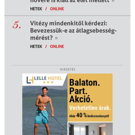
HETEK
/
ONLINE
5.
Vitézy mindenkitől kérdezi:
Bevezessük-e az átlagsebesség-
mérést?
»
HETEK
/
ONLINE
HIRDETÉS