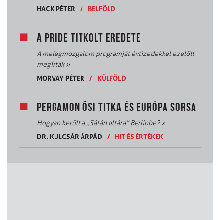
HACK PÉTER
/
BELFÖLD
A PRIDE TITKOLT EREDETE
A melegmozgalom programját évtizedekkel ezelőtt
megírták
»
MORVAY PÉTER
/
KÜLFÖLD
PERGAMON ŐSI TITKA ÉS EURÓPA SORSA
Hogyan került a „Sátán oltára” Berlinbe?
»
DR. KULCSÁR ÁRPÁD
/
HIT ÉS ÉRTÉKEK