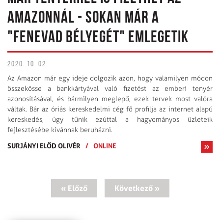
AMAZONNÁL - SOKAN MÁR A
"FENEVAD BÉLYEGÉT" EMLEGETIK
2020. 10. 02.
Az Amazon már egy ideje dolgozik azon, hogy valamilyen módon
összekösse a bankkártyával való fizetést az emberi tenyér
azonosításával, és bármilyen meglepő, ezek tervek most valóra
váltak. Bár az óriás kereskedelmi cég fő profilja az internet alapú
kereskedés, úgy tűnik ezúttal a hagyományos üzleteik
fejlesztésébe kívánnak beruházni.
SURJÁNYI ELŐD OLIVÉR
/
ONLINE
« Előző
Következő »