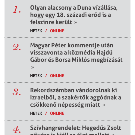
1.
Olyan alacsony a Duna vízállása,
hogy egy 18. századi erőd is a
felszínre került
»
HETEK
/
ONLINE
2.
Magyar Péter kommentje után
visszavonta a közmédia Hajdú
Gábor és Borsa Miklós megbízását
»
HETEK
/
ONLINE
3.
Rekordszámban vándorolnak ki
Izraelből, a szakértők aggódnak a
csökkenő népesség miatt
»
HETEK
/
ONLINE
4.
Szívhangrendelet: Hegedűs Zsolt
nővére is kiáll az élet mellett
»