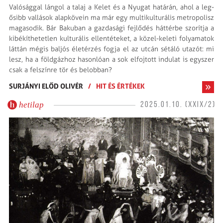
Valósággal lángol a talaj a Kelet és a Nyugat határán, ahol a leg­
ősibb vallások alapkövein ma már egy multikulturális metropolisz
magasodik. Bár Bakuban a gazdasági fejlődés háttérbe szorítja a
kibékíthetetlen kulturális ellentéteket, a közel-keleti folyamatok
láttán mégis baljós életérzés fogja el az utcán sétáló utazót: mi
lesz, ha a földgázhoz hasonlóan a sok elfojtott indulat is egyszer
csak a felszínre tör és belobban?
SURJÁNYI ELŐD OLIVÉR
/
HIT ÉS ÉRTÉKEK
hetilap
2025.01.10. (XXIX/2)