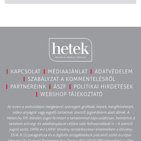
KAPCSOLAT
MÉDIAAJÁNLAT
ADATVÉDELEM
SZABÁLYZAT A KOMMENTELÉSRŐL
PARTNEREINK
ÁSZF
POLITIKAI HIRDETÉSEK
WEBSHOP TÁJÉKOZTATÓ
Az ezen a weboldalon megjelenő szövegek, grafikák, képek, hangfelvételek,
video anyagok vagy egyéb tartalmak szerzői jogvédelem alatt állnak. A
Hetek.hu Kft. minden jogot fenntart a tartalommal kapcsolatosan, beleértve a
tartalom szöveg- és adatbányászat céljára való felhasználását is – A szerzői
jogról szóló 1999. évi LXXVI. törvény rendelkezései értelmében a törvény
35/A. § (1) paragrafusa és a digitális szolgáltatások piacairól szóló európai
irányelv (Az Európai Parlament és a Tanács (EU) 2019/790 Irányelve) 4. cikke