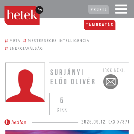
Profil
Támogatás
#
#
META
MESTERSÉGES INTELLIGENCIA
#
ENERGIAVÁLSÁG
ÍROK NEKI:
SURJÁNYI
ELŐD OLIVÉR
5
CIKK
hetilap
2025.09.12. (XXIX/37)