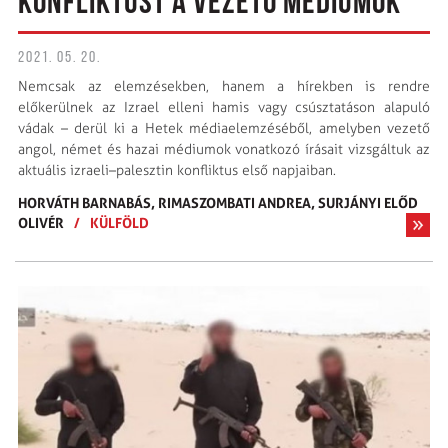
KONFLIKTUST A VEZETŐ MÉDIUMOK
2021. 05. 20.
Nemcsak az elemzésekben, hanem a hírekben is rendre
előkerülnek az Izrael elleni hamis vagy csúsztatáson alapuló
vádak – derül ki a Hetek médiaelemzéséből, amelyben vezető
angol, német és hazai médiumok vonatkozó írásait vizsgáltuk az
aktuális izraeli–palesztin konfliktus első napjaiban.
HORVÁTH BARNABÁS,
RIMASZOMBATI ANDREA,
SURJÁNYI ELŐD
OLIVÉR
/
KÜLFÖLD