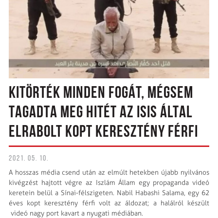
KITÖRTÉK MINDEN FOGÁT, MÉGSEM
TAGADTA MEG HITÉT AZ ISIS ÁLTAL
ELRABOLT KOPT KERESZTÉNY FÉRFI
2021. 05. 10.
A hosszas média csend után az elmúlt hetekben újabb nyilvános
kivégzést hajtott végre az Iszlám Állam egy propaganda videó
keretein belül a Sínai-félszigeten. Nabil Habashi Salama, egy 62
éves kopt keresztény férfi volt az áldozat; a halálról készült
videó nagy port kavart a nyugati médiában.