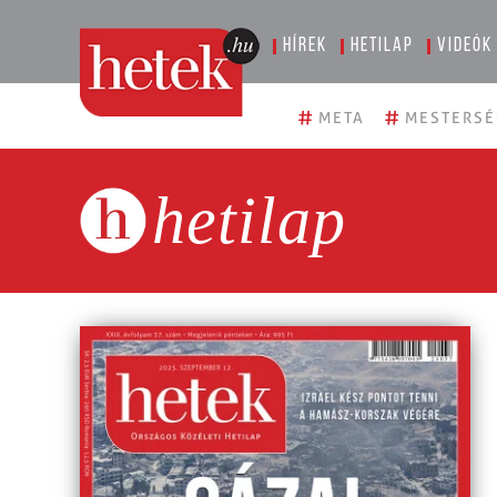
Hírek
Hetilap
Videók
#
#
META
MESTERSÉ
hetilap