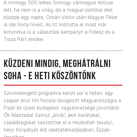
A mintegy 500 lelkes Somogy vármegyei Kötcse
lett, ha nem is a világ, de a magyar politikai élet
közepe egy napra. Orbán Viktor után Magyar Péter
is ide hívta híveit, és itt indította el most már
kimondva is a választási kampányt a Fidesz és a
Tisza Párt elnöke.
KÜZDENI MINDIG, MEGHÁTRÁLNI
SOHA - E HETI KÖSZÖNTŐNK
Szívmelengető programra került sor a héten: egy
csapat drúz tini focista látogatott Magyarországra a
Fradi és Izrael budapesti nagykövetsége jóvoltából.
Ők Madzs­dal Samsz „árvái”, akik barátokat,
családtagokat vesztettek el a Hezbollah tavalyi,
helyi focipályát érő rakétatámadásában, Észak-
Izraelben.