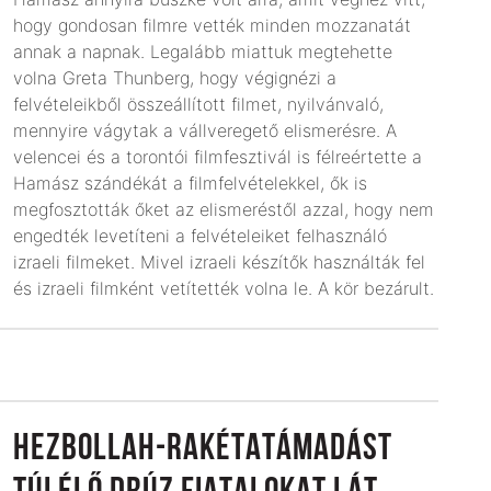
hogy gondosan filmre vették minden mozzanatát
annak a napnak. Legalább miattuk megtehette
volna Greta Thunberg, hogy végignézi a
felvételeikből összeállított filmet, nyilvánvaló,
mennyire vágytak a vállveregető elismerésre. A
velencei és a torontói filmfesztivál is félreértette a
Hamász szándékát a filmfelvételekkel, ők is
megfosztották őket az elismeréstől azzal, hogy nem
engedték levetíteni a felvételeiket felhasználó
izraeli filmeket. Mivel izraeli készítők használták fel
és izraeli filmként vetítették volna le. A kör be­zárult.
HEZBOLLAH-RAKÉTATÁMADÁST