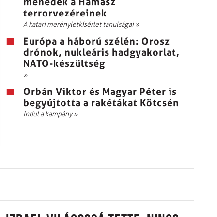
menedék a Hamász
terrorvezéreinek
A katari merényletkísérlet tanulságai
»
Európa a háború szélén: Orosz
drónok, nukleáris hadgyakorlat,
NATO-készültség
»
Orbán Viktor és Magyar Péter is
begyújtotta a rakétákat Kötcsén
Indul a kampány
»