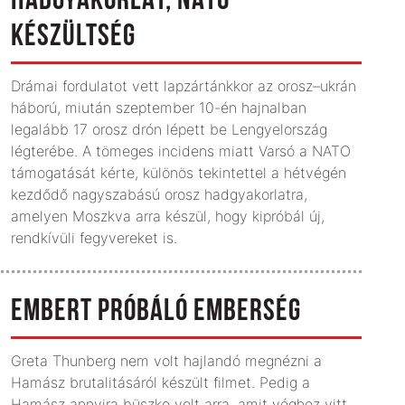
HADGYAKORLAT, NATO-
KÉSZÜLTSÉG
Drámai fordulatot vett lapzártánkkor az orosz–ukrán
háború, miután szeptember 10-én hajnalban
legalább 17 orosz drón lépett be Lengyelország
légterébe. A tömeges incidens miatt Varsó a NATO
támogatását kérte, különös tekintettel a hétvégén
kezdődő nagyszabású orosz hadgyakorlatra,
amelyen Moszkva arra készül, hogy kipróbál új,
rendkívüli fegyvereket is.
EMBERT PRÓBÁLÓ EMBERSÉG
Greta Thunberg nem volt hajlandó megnézni a
Hamász brutalitásáról készült filmet. Pedig a
Hamász annyira büszke volt arra, amit véghez vitt,