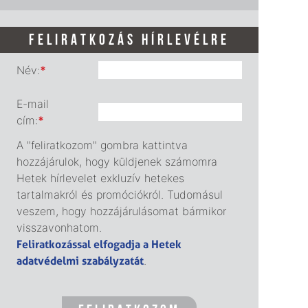
FELIRATKOZÁS HÍRLEVÉLRE
Név:
*
E-mail
cím:
*
A "feliratkozom" gombra kattintva
hozzájárulok, hogy küldjenek számomra
Hetek hírlevelet exkluzív hetekes
tartalmakról és promóciókról. Tudomásul
veszem, hogy hozzájárulásomat bármikor
visszavonhatom.
Feliratkozással elfogadja a Hetek
adatvédelmi szabályzatát
.