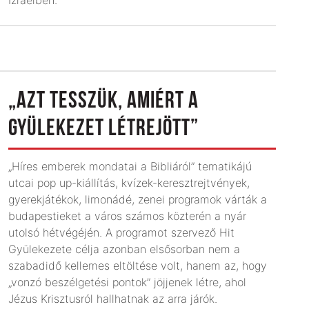
„AZT TESSZÜK, AMIÉRT A
GYÜLEKEZET LÉTREJÖTT”
„Híres emberek mondatai a Bibliáról” tematikájú
utcai pop up-kiállítás, kvízek-keresztrejtvények,
gyerekjátékok, limonádé, zenei programok várták a
budapestieket a város számos közterén a nyár
utolsó hétvégéjén. A programot szervező Hit
Gyülekezete célja azonban elsősorban nem a
szabadidő kellemes eltöltése volt, hanem az, hogy
„vonzó beszélgetési pontok” jöjjenek létre, ahol
Jézus Krisztusról hallhatnak az arra járók.