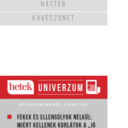
HÁTTÉR
KÁVÉSZÜNET
ARCHÍVUMUNKBÓL AJÁNLJUK:
FÉKEK ÉS ELLENSÚLYOK NÉLKÜL:
MIÉRT KELLENEK KORLÁTOK A „JÓ