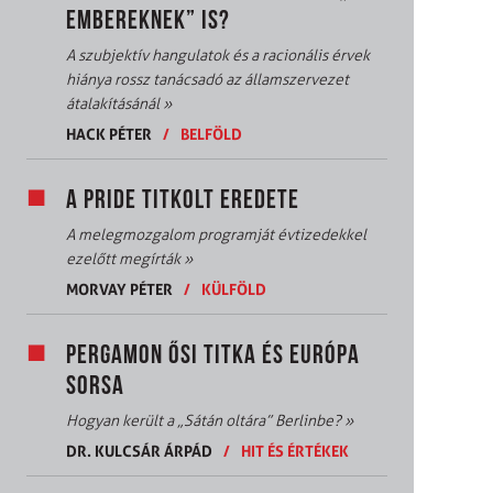
EMBEREKNEK” IS?
A szubjektív hangulatok és a racionális érvek
hiánya rossz tanácsadó az államszervezet
átalakításánál
»
HACK PÉTER
/
BELFÖLD
A PRIDE TITKOLT EREDETE
A melegmozgalom programját évtizedekkel
ezelőtt megírták
»
MORVAY PÉTER
/
KÜLFÖLD
PERGAMON ŐSI TITKA ÉS EURÓPA
SORSA
Hogyan került a „Sátán oltára” Berlinbe?
»
DR. KULCSÁR ÁRPÁD
/
HIT ÉS ÉRTÉKEK