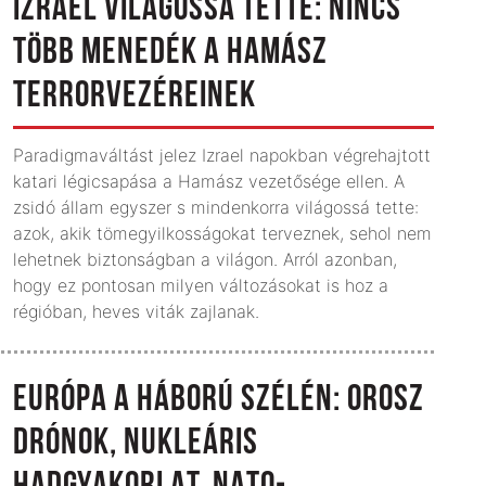
IZRAEL VILÁGOSSÁ TETTE: NINCS
TÖBB MENEDÉK A HAMÁSZ
TERRORVEZÉREINEK
Paradigmaváltást jelez Izrael napokban végrehajtott
katari légicsapása a Hamász vezetősége ellen. A
zsidó állam egyszer s mindenkorra világossá tette:
azok, akik tömegyilkosságokat terveznek, sehol nem
lehetnek biztonságban a világon. Arról azonban,
hogy ez pontosan milyen változásokat is hoz a
régióban, heves viták zajlanak.
EURÓPA A HÁBORÚ SZÉLÉN: OROSZ
DRÓNOK, NUKLEÁRIS