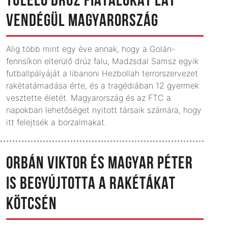
TÚLÉLŐ DRÚZ FIATALOKAT LÁT
VENDÉGÜL MAGYARORSZÁG
Alig több mint egy éve annak, hogy a Golán-
fennsíkon elterülő drúz falu, Madzsdal Samsz egyik
futballpályáját a libanoni Hezbollah terrorszervezet
rakétatámadása érte, és a tragédiában 12 gyermek
vesztette életét. Magyarország és az FTC a
napokban lehetőséget nyitott társaik számára, hogy
itt felejtsék a borzalmakat.
ORBÁN VIKTOR ÉS MAGYAR PÉTER
IS BEGYÚJTOTTA A RAKÉTÁKAT
KÖTCSÉN