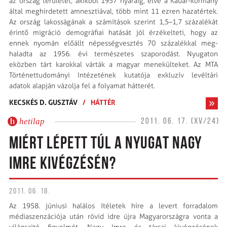
az ország területét, akikből 1957 nyaráig, élve a Kádár-kormány
által meghirdetett amnesztiával, több mint 11 ezren hazatértek.
Az ország lakosságának a számítások szerint 1,5–1,7 százalékát
érintő migráció demográfiai hatását jól érzékelteti, hogy az
ennek nyomán előállt népességvesztés 70 százalékkal meg­
haladta az 1956. évi természetes szaporodást. Nyugaton
eközben tárt karokkal várták a magyar menekülteket. Az MTA
Történettudományi Intézetének kutatója exkluzív levéltári
adatok alapján vázolja fel a folyamat hátterét.
KECSKÉS D. GUSZTÁV
/
HÁTTÉR
hetilap
2011. 06. 17. (XV/24)
MIÉRT LÉPETT TÚL A NYUGAT NAGY
IMRE KIVÉGZÉSÉN?
2011. 06. 18.
Az 1958. júniusi halálos ítéletek híre a levert forradalom
médiaszenzációja után rövid idre újra Magyarországra vonta a