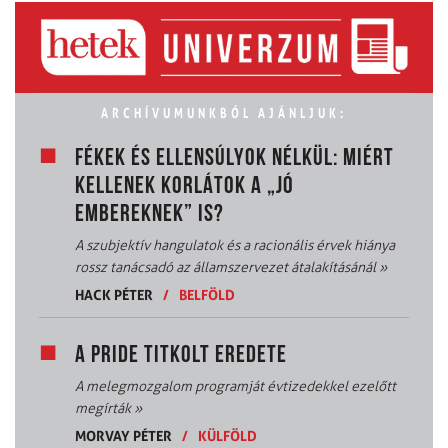
ARCHÍVUMUNKBÓL AJÁNLJUK:
FÉKEK ÉS ELLENSÚLYOK NÉLKÜL: MIÉRT
KELLENEK KORLÁTOK A „JÓ
EMBEREKNEK” IS?
A szubjektív hangulatok és a racionális érvek hiánya
rossz tanácsadó az államszervezet átalakításánál
»
HACK PÉTER
/
BELFÖLD
A PRIDE TITKOLT EREDETE
A melegmozgalom programját évtizedekkel ezelőtt
megírták
»
MORVAY PÉTER
/
KÜLFÖLD