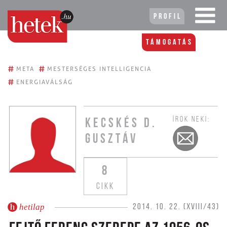
Profil
Támogatás
#
#
META
MESTERSÉGES INTELLIGENCIA
#
ENERGIAVÁLSÁG
ÍROK NEKI:
KECSKÉS D.
GUSZTÁV
8
CIKK
hetilap
2014. 10. 22. (XVIII/43)