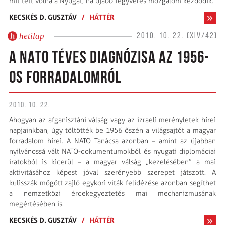
mit tett volna a Nyugat, ha újabb fegyveres mozgalom kezdődik.
KECSKÉS D. GUSZTÁV
/
HÁTTÉR
hetilap
2010. 10. 22. (XIV/42)
A NATO TÉVES DIAGNÓZISA AZ 1956-
OS FORRADALOMRÓL
2010. 10. 22.
Ahogyan az afganisztáni válság vagy az izraeli merényletek hírei
napjainkban, úgy töltötték be 1956 őszén a világsajtót a magyar
forradalom hírei. A NATO Tanácsa azonban – amint az újabban
nyilvánossá vált NATO-dokumentumokból és nyugati diplomáciai
iratokból is kiderül – a magyar válság „kezelésében” a mai
aktivitásához képest jóval szerényebb szerepet játszott. A
kulisszák mögött zajló egykori viták felidézése azonban segíthet
a nemzetközi érdekegyeztetés mai mechanizmusának
megértésében is.
KECSKÉS D. GUSZTÁV
/
HÁTTÉR