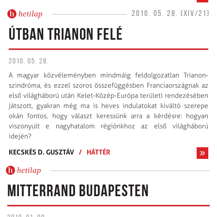
hetilap
2010. 05. 28. (XIV/21)
ÚTBAN TRIANON FELÉ
2010. 05. 28.
A magyar közvéleményben mindmáig feldolgozatlan Trianon-
szindróma, és ezzel szoros összefüggésben Franciaországnak az
első világháború után Kelet-Közép-Európa területi rendezésében
játszott, gyakran még ma is heves indulatokat kiváltó szerepe
okán fontos, hogy választ keressünk arra a kérdésre: hogyan
viszonyult e nagyhatalom régiónkhoz az első világháború
idején?
KECSKÉS D. GUSZTÁV
/
HÁTTÉR
hetilap
MITTERRAND BUDAPESTEN