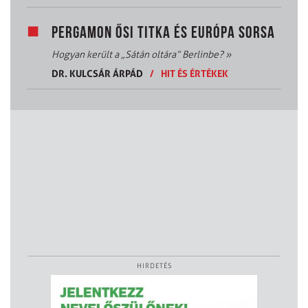
PERGAMON ŐSI TITKA ÉS EURÓPA SORSA
Hogyan került a „Sátán oltára” Berlinbe?
»
DR. KULCSÁR ÁRPÁD
/
HIT ÉS ÉRTÉKEK
HIRDETÉS