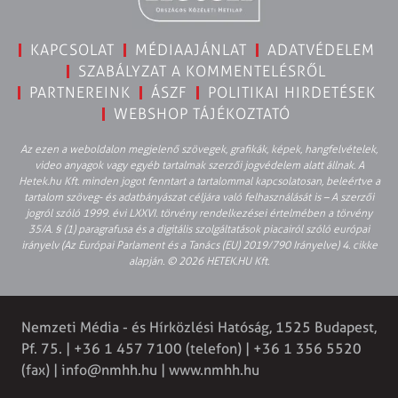
KAPCSOLAT
MÉDIAAJÁNLAT
ADATVÉDELEM
SZABÁLYZAT A KOMMENTELÉSRŐL
PARTNEREINK
ÁSZF
POLITIKAI HIRDETÉSEK
WEBSHOP TÁJÉKOZTATÓ
Az ezen a weboldalon megjelenő szövegek, grafikák, képek, hangfelvételek,
video anyagok vagy egyéb tartalmak szerzői jogvédelem alatt állnak. A
Hetek.hu Kft. minden jogot fenntart a tartalommal kapcsolatosan, beleértve a
tartalom szöveg- és adatbányászat céljára való felhasználását is – A szerzői
jogról szóló 1999. évi LXXVI. törvény rendelkezései értelmében a törvény
35/A. § (1) paragrafusa és a digitális szolgáltatások piacairól szóló európai
irányelv (Az Európai Parlament és a Tanács (EU) 2019/790 Irányelve) 4. cikke
alapján. © 2026 HETEK.HU Kft.
Nemzeti Média - és Hírközlési Hatóság, 1525 Budapest,
Pf. 75. | +36 1 457 7100 (telefon) | +36 1 356 5520
(fax) |
info@nmhh.hu
| www.nmhh.hu