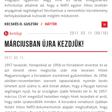
világsajtó figyelmét. Nagy Imre és társai kivégzésének
évfordulója alkalmat ad, hogy a NATO egykor titkos levéltári
anyagainak segítségével felvillantsuk a nemzetközi közvélemény
befolyásolásának kulisszák mögötti módszereit.
KECSKÉS D. GUSZTÁV
/
HÁTTÉR
hetilap
2011. 03. 11. (XV/10)
MÁRCIUSBAN ÚJRA KEZDJÜK!
2011. 03. 11.
1957 tavaszán, hónapokkal az 1956-os forradalom leverése és az
azt követő véres megtorlás után már kevesen hittek
Magyarországon a forradalom eszméinek győzelmében. Az 1956.
október–novemberben szerzett tapasztalatok nyomán kevés
lehetett azok száma is, akik bíztak abban, hogy a Nyugat katonai
segítséget nyújt, ha az országban újabb felkelés tör ki. Az 1957.
március 15-ét megelőző hetekben mégis hírek terjedtek el arról,
hogy talán újrakezdődik minden. A korszakra vonat­kozó újabban
feltárt titkos NATO-dokumentumok alapján megtudhatjuk, hogy