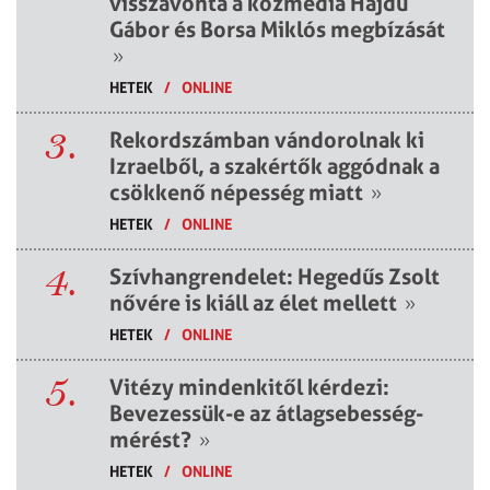
visszavonta a közmédia Hajdú
Gábor és Borsa Miklós megbízását
»
HETEK
/
ONLINE
3.
Rekordszámban vándorolnak ki
Izraelből, a szakértők aggódnak a
csökkenő népesség miatt
»
HETEK
/
ONLINE
4.
Szívhangrendelet: Hegedűs Zsolt
nővére is kiáll az élet mellett
»
HETEK
/
ONLINE
5.
Vitézy mindenkitől kérdezi:
Bevezessük-e az átlagsebesség-
mérést?
»
HETEK
/
ONLINE