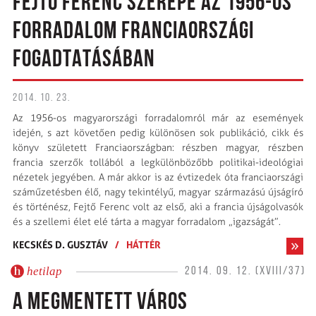
FEJTŐ FERENC SZEREPE AZ 1956-OS
FORRADALOM FRANCIAORSZÁGI
FOGADTATÁSÁBAN
2014. 10. 23.
Az 1956-os magyarországi forradalomról már az események
idején, s azt követően pedig különösen sok publikáció, cikk és
könyv született Franciaországban: részben magyar, részben
francia szerzők tollából a legkülönbözőbb politikai-ideológiai
nézetek jegyében. A már akkor is az évtizedek óta franciaországi
száműzetésben élő, nagy tekintélyű, magyar származású újságíró
és történész, Fejtő Ferenc volt az első, aki a francia újságolvasók
és a szellemi élet elé tárta a magyar forradalom „igazságát”.
KECSKÉS D. GUSZTÁV
/
HÁTTÉR
hetilap
2014. 09. 12. (XVIII/37)
A MEGMENTETT VÁROS