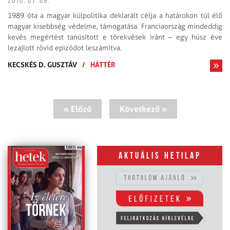
2010. 01. 09.
1989 óta a magyar külpolitika deklarált célja a határokon túl élő
magyar kisebbség védelme, támogatása. Franciaország mindeddig
kevés megértést tanúsított e törekvések iránt – egy húsz éve
lezajlott rövid epizódot leszámítva.
KECSKÉS D. GUSZTÁV
/
HÁTTÉR
« Előző
Következő »
Aktuális hetilap