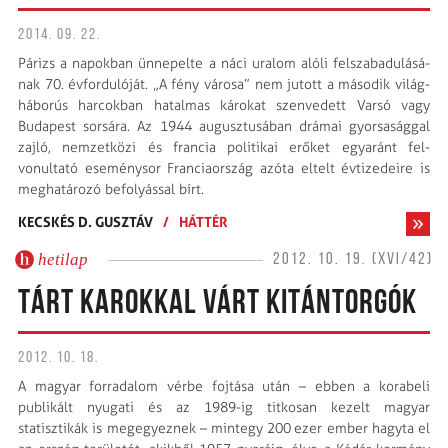
2014. 09. 22.
Párizs a napokban ünnepelte a náci uralom alóli felszabadu­lá­sá­
nak 70. évfordulóját. „A fény városa” nem jutott a második világ-
­háborús harcokban hatalmas károkat szenvedett Varsó vagy
Budapest sorsára. Az 1944 augusztusában drámai gyorsasággal
zajló, nemzetközi és francia politikai erőket egyaránt fel­
vonultató eseménysor Franciaország azóta eltelt évtizedeire is
meghatározó befolyással bírt.
KECSKÉS D. GUSZTÁV
/
HÁTTÉR
hetilap
2012. 10. 19. (XVI/42)
TÁRT KAROKKAL VÁRT KITÁNTORGÓK
2012. 10. 18.
A magyar forradalom vérbe fojtása után – ebben a korabeli
publikált nyugati és az 1989-ig titkosan kezelt magyar
statisztikák is meg­egyez­nek – mintegy 200 ezer ember hagyta el