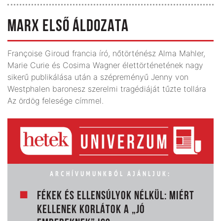
MARX ELSŐ ÁLDOZATA
Françoise Giroud francia író, nőtörténész Alma Mahler,
Marie Curie és Cosima Wagner élettörténetének nagy
sikerű publikálása után a szépreményű Jenny von
Westphalen baronesz szerelmi tragédiáját tűzte tollára
Az ördög felesége címmel.
ARCHÍVUMUNKBÓL AJÁNLJUK:
FÉKEK ÉS ELLENSÚLYOK NÉLKÜL: MIÉRT
KELLENEK KORLÁTOK A „JÓ