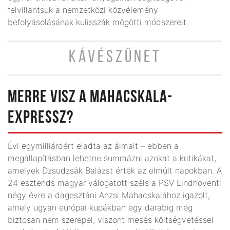
felvillantsuk a nemzetközi közvélemény
befolyásolásának kulisszák mögötti módszereit.
KÁVÉSZÜNET
MERRE VISZ A MAHACSKALA-
EXPRESSZ?
Évi egymilliárdért eladta az álmait – ebben a
megállapításban lehetne summázni azokat a kritikákat,
amelyek Dzsudzsák Balázst érték az elmúlt napokban. A
24 esztends magyar válogatott széls a PSV Eindhoventl
négy évre a dagesztáni Anzsi Mahacskalához igazolt,
amely ugyan európai kupákban egy darabig még
biztosan nem szerepel, viszont mesés költségvetéssel