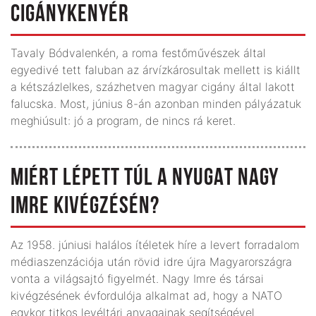
CIGÁNYKENYÉR
Tavaly Bódvalenkén, a roma festőművészek által
egyedivé tett faluban az árvízkárosultak mellett is kiállt
a kétszázlelkes, százhetven magyar cigány által lakott
falucska. Most, június 8-án azonban minden pályázatuk
meghiúsult: jó a program, de nincs rá keret.
MIÉRT LÉPETT TÚL A NYUGAT NAGY
IMRE KIVÉGZÉSÉN?
Az 1958. júniusi halálos ítéletek híre a levert forradalom
médiaszenzációja után rövid idre újra Magyarországra
vonta a világsajtó figyelmét. Nagy Imre és társai
kivégzésének évfordulója alkalmat ad, hogy a NATO
egykor titkos levéltári anyagainak segítségével