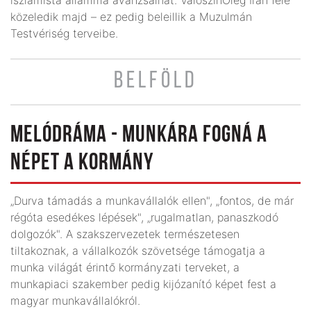
közeledik majd – ez pedig beleillik a Muzulmán
Testvériség terveibe.
BELFÖLD
MELÓDRÁMA - MUNKÁRA FOGNÁ A
NÉPET A KORMÁNY
„Durva támadás a munkavállalók ellen", „fontos, de már
régóta esedékes lépések", „rugalmatlan, panaszkodó
dolgozók". A szakszervezetek természetesen
tiltakoznak, a vállalkozók szövetsége támogatja a
munka világát érintő kormány­zati terveket, a
munkapiaci szakember pedig kijózanító képet fest a
magyar munkavállalókról.