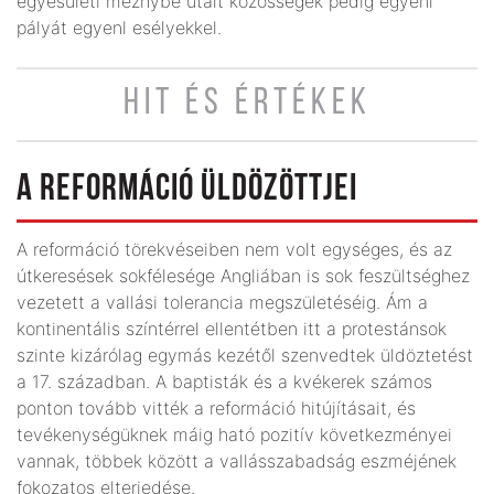
egyesületi meznybe utalt közösségek pedig egyenl
pályát egyenl esélyekkel.
HIT ÉS ÉRTÉKEK
A REFORMÁCIÓ ÜLDÖZÖTTJEI
A reformáció törekvéseiben nem volt egységes, és az
útkeresések sokfélesége Angliában is sok feszültséghez
vezetett a vallási tolerancia megszületéséig. Ám a
kontinentális színtérrel ellentétben itt a protestánsok
szinte kizárólag egymás kezétől szenvedtek üldöztetést
a 17. században. A baptisták és a kvékerek számos
ponton tovább vitték a reformáció hitújításait, és
tevékenységüknek máig ható pozitív következményei
vannak, többek között a vallásszabadság eszméjének
fokozatos elterjedése.