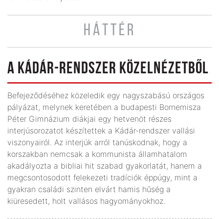
HÁTTÉR
A KÁDÁR-RENDSZER KÖZELNÉZETBŐL
Befejeződéséhez közeledik egy nagyszabású országos
pályázat, melynek keretében a budapesti Bornemisza
Péter Gimnázium diákjai egy hetvenöt részes
interjúsorozatot készítettek a Kádár-rendszer vallási
viszonyairól. Az interjúk arról tanúskodnak, hogy a
korszakban nemcsak a kommunista államhatalom
akadályozta a bibliai hit szabad gyakorlatát, hanem a
megcsontosodott felekezeti tradíciók éppúgy, mint a
gyakran családi szinten elvárt hamis hűség a
kiüresedett, holt vallásos hagyományokhoz.