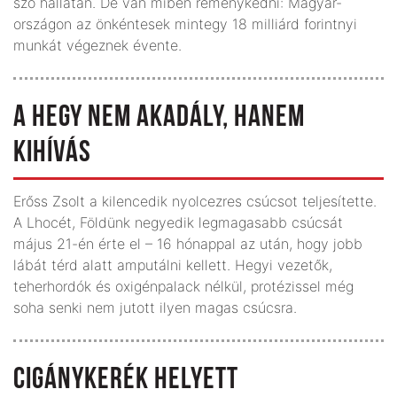
szó hallatán. De van miben reménykedni: Magyar-
országon az önkéntesek mintegy 18 milliárd forintnyi
munkát végeznek évente.
A HEGY NEM AKADÁLY, HANEM
KIHÍVÁS
Erőss Zsolt a kilencedik nyolcezres csúcsot teljesítette.
A Lhocét, Földünk negyedik legmagasabb csúcsát
május 21-én érte el – 16 hónappal az után, hogy jobb
lábát térd alatt amputálni kellett. Hegyi vezetők,
teherhordók és oxigénpalack nélkül, protézissel még
soha senki nem jutott ilyen magas csúcsra.
CIGÁNYKERÉK HELYETT