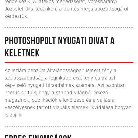
rendelkezik. A játékos menedzserét, Vörösbaranyi
Józsefet (kis képünkön) a döntés megalapozottságáról
kérdeztük.
PHOTOSHOPOLT NYUGATI DIVAT A
KELETNEK
Az iszlám cenzúra általánosságban ismert tény a
szólásszabadságra leginkább érzékeny és az azt
képviselő nyugati társadalmak számára. Azt azonban
nem is sejtjük, hogy a szabad világból érkező
magazinok, publikációk ellenőrzése és a vallásra
veszélyesnek tartott vizuális elemek likvidálása hogyan
is zajlik.