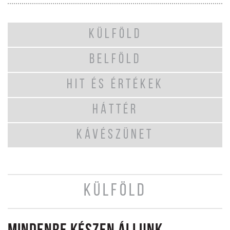
KÜLFÖLD
BELFÖLD
HIT ÉS ÉRTÉKEK
HÁTTÉR
KÁVÉSZÜNET
KÜLFÖLD