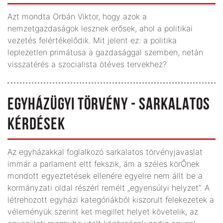
Azt mondta Orbán Viktor, hogy azok a
nemzetgazdaságok lesznek erősek, ahol a politikai
vezetés felértékelődik. Mit jelent ez: a politika
leplezetlen primátusa a gazdasággal szemben, netán
visszatérés a szocialista ötéves tervekhez?
EGYHÁZÜGYI TÖRVÉNY - SARKALATOS
KÉRDÉSEK
Az egyházakkal foglalkozó sarkalatos törvényjavaslat
immár a parlament eltt fekszik, ám a széles körŐnek
mondott egyeztetések ellenére egyelre nem állt be a
kormányzati oldal részérl remélt „egyensúlyi helyzet”. A
létrehozott egyházi kategóriákból kiszorult felekezetek a
véleményük szerint ket megillet helyet követelik, az