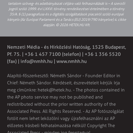
tartalom szöveg- és adatbányászat céljára való felhasználását is – A szerzői
jogról szóló 1999. évi LXXVI. törvény rendelkezései értelmében a törvény
35/A. § (1) paragrafusa és a digitális szolgáltatások piacairól szóló európai
irányelv (Az Európai Parlament és a Tanács (EU) 2019/790 Irányelve) 4. cikke
alapján. © 2026 HETEK.HU Kft.
Nemzeti Média - és Hírközlési Hatóság, 1525 Budapest,
Pf. 75. | +36 1 457 7100 (telefon) | +36 1 356 5520
(fax) |
info@nmhh.hu
| www.nmhh.hu
Alapító-főszerkesztő: Németh Sándor - Founder Editor in
Chief: Németh Sándor. Kérdéseit, észrevételeit kérjük írja
meg címünkre:
hetek@hetek.hu
. - The photos contained in
the AP photo service may not be published and
redistributed without the prior written authority of the
Associated Press. All Rights Reserved. - Az AP fotószolgálat
fotóit nem lehet leközölni vagy újrafelhasználni az AP
előzetes írásbeli felhatalmazása nélkül! Copyright The
Associated Press - minden jog fenntartva!