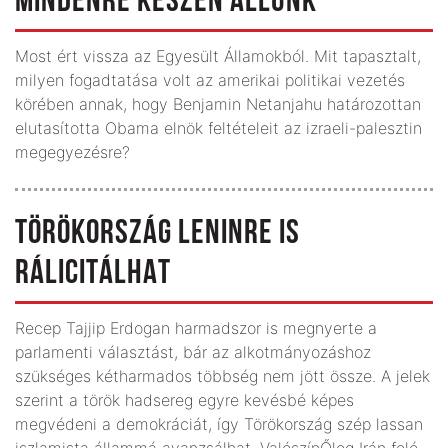
MINDENRE KÉSZEN ÁLLUNK
Most ért vissza az Egyesült Államokból. Mit tapasztalt,
milyen fogadtatása volt az amerikai politikai vezetés
körében annak, hogy Benjamin Netanjahu határozottan
elutasította Obama elnök feltételeit az izraeli-palesztin
megegyezésre?
TÖRÖKORSZÁG LENINRE IS
RÁLICITÁLHAT
Recep Tajjip Erdogan harmadszor is megnyerte a
parlamenti választást, bár az alkotmányozáshoz
szükséges kétharmados többség nem jött össze. A jelek
szerint a török hadsereg egyre kevésbé képes
megvédeni a demokráciát, így Törökország szép lassan
iszlamista állammá avanzsálhat. ValószínŐleg Irán felé