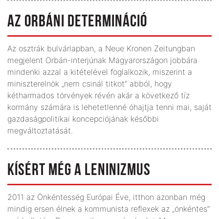
AZ ORBÁNI DETERMINÁCIÓ
Az osztrák bulvárlapban, a Neue Kronen Zeitungban
megjelent Orbán-interjúnak Magyarországon jobbára
mindenki azzal a kitételével foglalkozik, miszerint a
miniszterelnök „nem csinál titkot” abból, hogy
kétharmados törvények révén akár a következő tíz
kormány számára is lehetetlenné óhajtja tenni mai, saját
gazdaságpolitikai koncepciójának későbbi
megváltoztatását.
KÍSÉRT MÉG A LENINIZMUS
2011 az Önkéntesség Európai Éve, itthon azonban még
mindig ersen élnek a kommunista reflexek az „önkéntes”