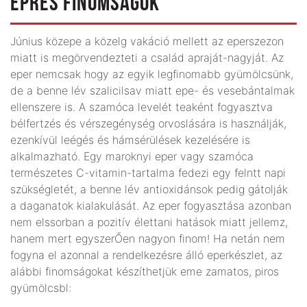
EPRES FINOMSÁGOK
Június közepe a közelg vakáció mellett az eperszezon
miatt is megörvendezteti a család apraját-nagyját. Az
eper nemcsak hogy az egyik legfinomabb gyümölcsünk,
de a benne lév szalicilsav miatt epe- és vesebántalmak
ellenszere is. A szamóca levelét teaként fogyasztva
bélfertzés és vérszegénység orvoslására is használják,
ezenkívül leégés és hámsérülések kezelésére is
alkalmazható. Egy maroknyi eper vagy szamóca
természetes C-vitamin-tartalma fedezi egy felntt napi
szükségletét, a benne lév antioxidánsok pedig gátolják
a daganatok kialakulását. Az eper fogyasztása azonban
nem elssorban a pozitív élettani hatások miatt jellemz,
hanem mert egyszerŐen nagyon finom! Ha netán nem
fogyna el azonnal a rendelkezésre álló eperkészlet, az
alábbi finomságokat készíthetjük eme zamatos, piros
gyü­mölcsbl: