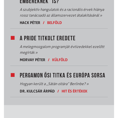
EMBEREKNEK” IS?
A szubjektív hangulatok és a racionális érvek hiánya
rossz tanácsadó az államszervezet átalakításánál
»
HACK PÉTER
/
BELFÖLD
A PRIDE TITKOLT EREDETE
A melegmozgalom programját évtizedekkel ezelőtt
megírták
»
MORVAY PÉTER
/
KÜLFÖLD
PERGAMON ŐSI TITKA ÉS EURÓPA SORSA
Hogyan került a „Sátán oltára” Berlinbe?
»
DR. KULCSÁR ÁRPÁD
/
HIT ÉS ÉRTÉKEK