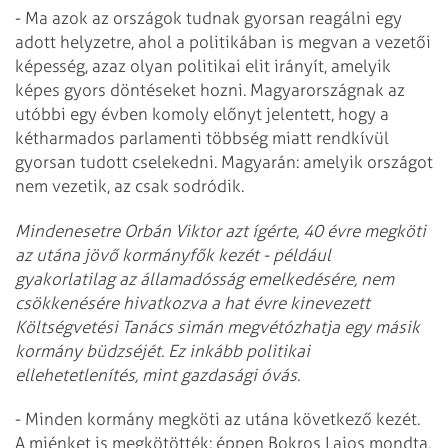
- Ma azok az országok tudnak gyorsan reagálni egy
adott helyzetre, ahol a politikában is megvan a vezetői
képesség, azaz olyan politikai elit irányít, amelyik
képes gyors döntéseket hozni. Magyarországnak az
utóbbi egy évben komoly előnyt jelentett, hogy a
kétharmados parlamenti többség miatt rendkívül
gyorsan tudott cselekedni. Magyarán: amelyik országot
nem vezetik, az csak sodródik.
Mindenesetre Orbán Viktor azt ígérte, 40 évre megköti
az utána jövő kormányfők kezét - például
gyakorlatilag az államadósság emelkedésére, nem
csökkenésére hivatkozva a hat évre kinevezett
Költségvetési Tanács simán megvétózhatja egy másik
kormány bü­dzséjét. Ez inkább politikai
ellehetetlenítés, mint gazdasági óvás.
- Minden kormány megköti az utána következő kezét.
A miénket is megkötötték: éppen Bokros Lajos mondta,