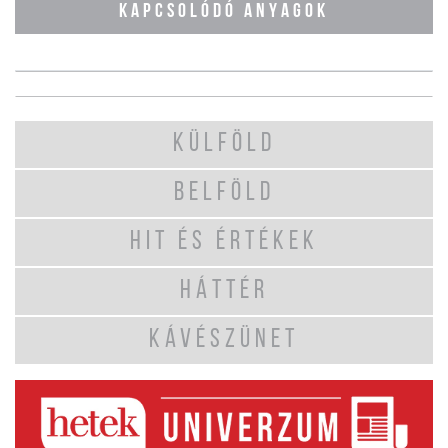
KAPCSOLÓDÓ ANYAGOK
KÜLFÖLD
BELFÖLD
HIT ÉS ÉRTÉKEK
HÁTTÉR
KÁVÉSZÜNET