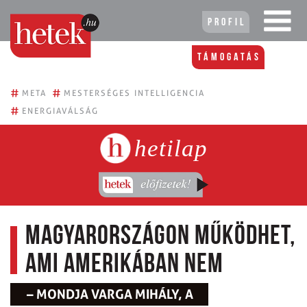
Profil
Támogatás
#
#
META
MESTERSÉGES INTELLIGENCIA
#
ENERGIAVÁLSÁG
hetilap
Magyarországon működhet,
ami Amerikában nem
– MONDJA VARGA MIHÁLY, A