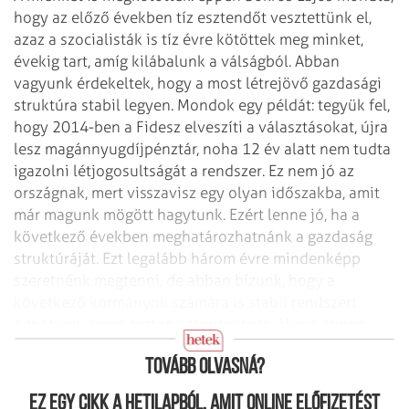
hogy az előző években tíz esztendőt vesztettünk el,
azaz a szocialisták is tíz évre kötöttek meg minket,
évekig tart, amíg kilábalunk a válságból. Abban
vagyunk érdekeltek, hogy a most létrejövő gazdasági
struktúra stabil legyen. Mondok egy példát: tegyük fel,
hogy 2014-ben a Fidesz elveszíti a választásokat, újra
lesz magánnyugdíjpénztár, noha 12 év alatt nem tudta
igazolni létjogosultságát a rendszer. Ez nem jó az
országnak, mert visszavisz egy olyan időszakba, amit
már magunk mögött hagytunk. Ezért lenne jó, ha a
következő években meghatározhatnánk a gazdaság
struktúráját. Ezt legalább három évre mindenképp
szeretnénk megtenni, de abban bízunk, hogy a
következő kormányok számára is stabil rendszert
adhatunk, amire bizton számíthatnak. Nincs ebben
semmi ördöngösség.
Tovább olvasná?
Ez egy cikk a hetilapból, amit online előfizetést