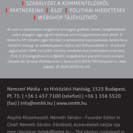
SZABÁLYZAT A KOMMENTELÉSRŐL
PARTNEREINK
ÁSZF
POLITIKAI HIRDETÉSEK
WEBSHOP TÁJÉKOZTATÓ
Az ezen a weboldalon megjelenő szövegek, grafikák, képek, hangfelvételek,
video anyagok vagy egyéb tartalmak szerzői jogvédelem alatt állnak. A
Hetek.hu Kft. minden jogot fenntart a tartalommal kapcsolatosan, beleértve a
tartalom szöveg- és adatbányászat céljára való felhasználását is – A szerzői
jogról szóló 1999. évi LXXVI. törvény rendelkezései értelmében a törvény
35/A. § (1) paragrafusa és a digitális szolgáltatások piacairól szóló európai
irányelv (Az Európai Parlament és a Tanács (EU) 2019/790 Irányelve) 4. cikke
alapján. © 2026 HETEK.HU Kft.
Nemzeti Média - és Hírközlési Hatóság, 1525 Budapest,
Pf. 75. | +36 1 457 7100 (telefon) | +36 1 356 5520
(fax) |
info@nmhh.hu
| www.nmhh.hu
Alapító-főszerkesztő: Németh Sándor - Founder Editor in
Chief: Németh Sándor. Kérdéseit, észrevételeit kérjük írja
meg címünkre:
hetek@hetek.hu
. - The photos contained in