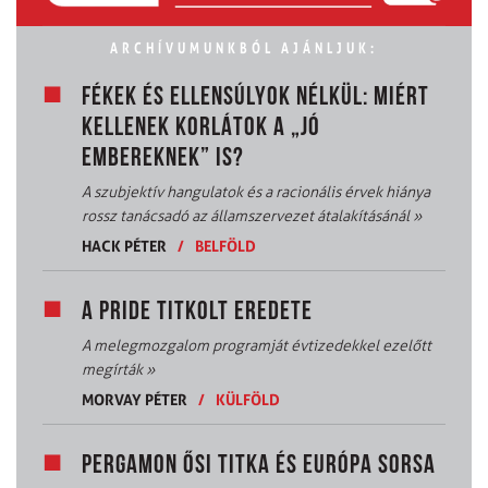
ARCHÍVUMUNKBÓL AJÁNLJUK:
FÉKEK ÉS ELLENSÚLYOK NÉLKÜL: MIÉRT
KELLENEK KORLÁTOK A „JÓ
EMBEREKNEK” IS?
A szubjektív hangulatok és a racionális érvek hiánya
rossz tanácsadó az államszervezet átalakításánál
»
HACK PÉTER
/
BELFÖLD
A PRIDE TITKOLT EREDETE
A melegmozgalom programját évtizedekkel ezelőtt
megírták
»
MORVAY PÉTER
/
KÜLFÖLD
PERGAMON ŐSI TITKA ÉS EURÓPA SORSA