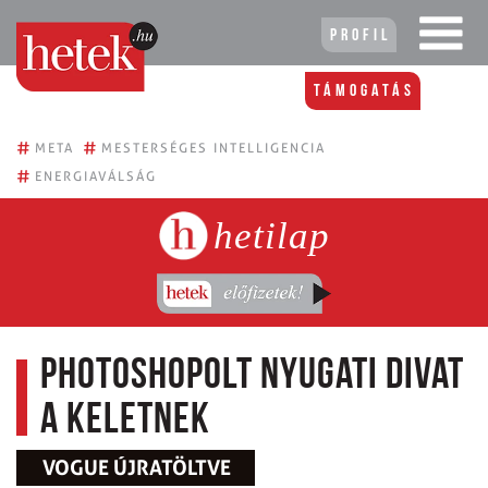
Profil
Támogatás
#
#
META
MESTERSÉGES INTELLIGENCIA
#
ENERGIAVÁLSÁG
hetilap
Photoshopolt nyugati divat
a Keletnek
VOGUE ÚJRATÖLTVE