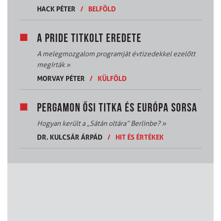
HACK PÉTER
/
BELFÖLD
A PRIDE TITKOLT EREDETE
A melegmozgalom programját évtizedekkel ezelőtt
megírták
»
MORVAY PÉTER
/
KÜLFÖLD
PERGAMON ŐSI TITKA ÉS EURÓPA SORSA
Hogyan került a „Sátán oltára” Berlinbe?
»
DR. KULCSÁR ÁRPÁD
/
HIT ÉS ÉRTÉKEK