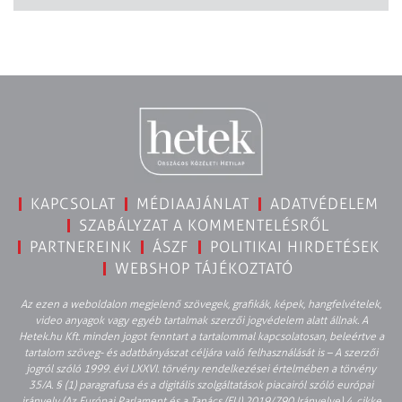
KAPCSOLAT
MÉDIAAJÁNLAT
ADATVÉDELEM
SZABÁLYZAT A KOMMENTELÉSRŐL
PARTNEREINK
ÁSZF
POLITIKAI HIRDETÉSEK
WEBSHOP TÁJÉKOZTATÓ
Az ezen a weboldalon megjelenő szövegek, grafikák, képek, hangfelvételek,
video anyagok vagy egyéb tartalmak szerzői jogvédelem alatt állnak. A
Hetek.hu Kft. minden jogot fenntart a tartalommal kapcsolatosan, beleértve a
tartalom szöveg- és adatbányászat céljára való felhasználását is – A szerzői
jogról szóló 1999. évi LXXVI. törvény rendelkezései értelmében a törvény
35/A. § (1) paragrafusa és a digitális szolgáltatások piacairól szóló európai
irányelv (Az Európai Parlament és a Tanács (EU) 2019/790 Irányelve) 4. cikke