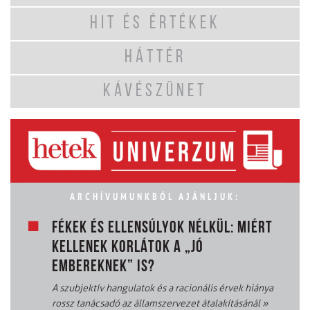
HIT ÉS ÉRTÉKEK
HÁTTÉR
KÁVÉSZÜNET
ARCHÍVUMUNKBÓL AJÁNLJUK:
FÉKEK ÉS ELLENSÚLYOK NÉLKÜL: MIÉRT
KELLENEK KORLÁTOK A „JÓ
EMBEREKNEK” IS?
A szubjektív hangulatok és a racionális érvek hiánya
rossz tanácsadó az államszervezet átalakításánál
»