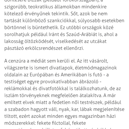
szigorúbb, teokratikus államok­ban mindenkire
kötelező érvényűnek te­kintik. Sőt, azok be nem
tartását különböző szankciókkal, súlyosabb esetekben
börtön­nel is büntethetik. Ez utóbbi országok közé
sorolhatjuk például Iránt és Szaúd-Arábiát is, ahol a
lakosság öltözködését, viselkedését az utcákat
pásztázó erkölcsrendészet el­len­őrzi.
A cenzúra a médiát sem kerüli el. Az itt vásárolt,
világszerte is ismert divatlapok, életmódmagazinok
oldalain az Európában és Ame­rikában is futó - a
testiséget egyre provo­katívabban ábrázoló -
reklámokkal és divat­fotókkal is találkozhatunk, de az
iszlám törvényeknek megfelelően átalakítva. A már
említett elvek miatt a fedetlen női testrészek, például
a szabadon hagyott váll, nyak, kar, lábak megjelenítése
tiltott, ezért azokat minden egyes magazinban házi
módszerekkel: fekete filctollal, fekete