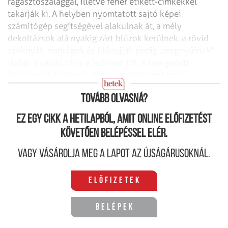
ragasztószalaggal, illetve fehér etikett-címkékkel
takarják ki. A helyben nyomtatott sajtó képei
számítógép segítségével alakulnak át, a mély
dekoltázsok alá nyakig zárt blúzok kerülnek, a rövid
szoknyák, nadrágok és blúzujjak pedig „megnyúlnak".
Habár a vallás tiltja a fedetlen főt, a kiengedett
hajkoronát a nőknek, ennyi szabadságot azért
megengednek a Nyugatnak a magazinok oldalain.
Tovább olvasná?
Ez egy cikk a hetilapból, amit online előfizetést
követően belépéssel elér.
Vagy vásárolja meg a lapot az újságárusoknál.
Előfizetek
Belépek