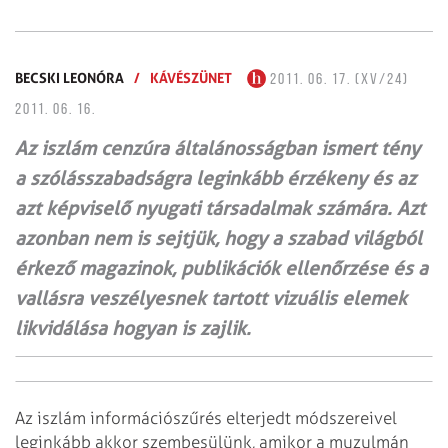
BECSKI LEONÓRA
/
KÁVÉSZÜNET
2011. 06. 17. (XV/24)
2011. 06. 16.
Az iszlám cenzúra általánosságban ismert tény
a szólásszabadságra leginkább érzékeny és az
azt képviselő nyugati társadalmak számára. Azt
azonban nem is sejtjük, hogy a szabad világból
érkező magazinok, publikációk ellenőrzése és a
vallásra veszélyesnek tartott vizuális elemek
likvidálása hogyan is zajlik.
Az iszlám információszűrés elterjedt módszereivel
leginkább akkor szembesülünk, amikor a muzulmán