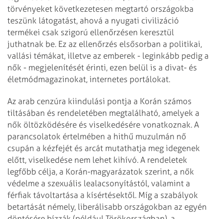
törvényeket következetesen megtartó országokba
teszünk látogatást, ahová a nyugati civilizáció
termékei csak szigorú ellenőrzésen keresztül
juthatnak be. Ez az ellenőrzés elsősorban a politikai,
vallási témákat, illetve az emberek - leginkább pedig a
nők - megjelenítését érinti, ezen belül is a divat- és
életmódmagazinokat, internetes portálokat.
Az arab cenzúra kiindulási pontja a Korán számos
tiltásában és rendeletében megtalálható, amelyek a
nők öltözködésére és viselkedésére vonatkoznak. A
parancsolatok értelmében a hithű muzulmán nő
csupán a kézfejét és arcát mutathatja meg idegenek
előtt, viselkedése nem lehet kihívó. A rendeletek
legfőbb célja, a Korán-magyarázatok szerint, a nők
védelme a szexuális lealacsonyítástól, valamint a
férfiak távoltartása a kísértésektől. Míg a szabályok
betartását némely, liberálisabb országokban az egyén
döntésére bízzák (például Törökországban), a